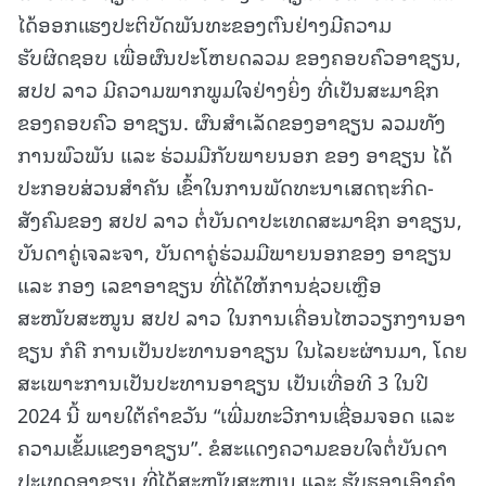
ໄດ້ອອກແຮງປະຕິບັດພັນທະຂອງຕົນຢ່າງມີຄວາມ
ຮັບຜິດຊອບ ເພື່ອຜົນປະໂຫຍດລວມ ຂອງຄອບຄົວອາຊຽນ,
ສປປ ລາວ ມີຄວາມພາກພູມໃຈຢ່າງຍິ່ງ ທີ່ເປັນສະມາຊິກ
ຂອງຄອບຄົວ ອາຊຽນ. ຜົນສໍາເລັດຂອງອາຊຽນ ລວມທັງ
ການພົວພັນ ແລະ ຮ່ວມມືກັບພາຍນອກ ຂອງ ອາຊຽນ ໄດ້
ປະກອບສ່ວນສໍາຄັນ ເຂົ້າໃນການພັດທະນາເສດຖະກິດ-
ສັງຄົມຂອງ ສປປ ລາວ ຕໍ່ບັນດາປະເທດສະມາຊິກ ອາຊຽນ,
ບັນດາຄູ່ເຈລະຈາ, ບັນດາຄູ່ຮ່ວມມືພາຍນອກຂອງ ອາຊຽນ
ແລະ ກອງ ເລຂາອາຊຽນ ທີ່ໄດ້ໃຫ້ການຊ່ວຍເຫຼືອ
ສະໜັບສະໜູນ ສປປ ລາວ ໃນການເຄື່ອນໄຫວວຽກງານອາ
ຊຽນ ກໍຄື ການເປັນປະທານອາຊຽນ ໃນໄລຍະຜ່ານມາ, ໂດຍ
ສະເພາະການເປັນປະທານອາຊຽນ ເປັນເທື່ອທີ 3 ໃນປີ
2024 ນີ້ ພາຍໃຕ້ຄໍາຂວັນ “ເພີ່ມທະວີການເຊື່ອມຈອດ ແລະ
ຄວາມເຂັ້ມແຂງອາຊຽນ”. ຂໍສະແດງຄວາມຂອບໃຈຕໍ່ບັນດາ
ປະເທດອາຊຽນ ທີ່ໄດ້ສະໜັບສະໜູນ ແລະ ຮັບຮອງເອົາຄໍາ