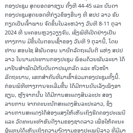
ກອງປະຊຸມ ສຸດຍອດອາຊຽນ ຄັ້ງທີ 44-45 ແລະ ບັນດາ
ກອງປະຊຸມສຸດຍອດທີ່ກ່ຽວຂ້ອງອື່ນໆ ທີ່ ສປປ ລາວ ຮັບ
ກຽດເປັນເຈົ້າພາບ ຈັດຂຶ້ນໃນລະຫວ່າງ ວັນທີ 8-11 ຕຸລາ
2024 ທີ່ ນະຄອນຫຼວງວຽງຈັນ, ເຊິ່ງພິທີເປີດຢ່າງເປັນ
ທາງການ ມີຂຶ້ນໃນຕອນເຊົ້າຂອງ ວັນທີ 9 ຕຸລານີ້, ໂດຍ
ທ່ານ ສອນໄຊ ສີພັນດອນ ນາຍົກລັດຖະມົນຕີ ແຫ່ງ ສປປ
ລາວ ໃນນາມປະທານກອງປະຊຸມ ພ້ອມດ້ວຍພັນລະຍາ ໄດ້
ມາຢືນສຳພັດມືກັບບັນດາປະມຸກລັດ ແລະ ຫົວໜ້າ
ລັດຖະບານ, ແຂກສຳຄັນທີ່ມາເຂົ້າຮ່ວມກອງປະຊຸມຄັ້ງນີ້.
ກ່ອນພິທີທາງການຈະເລີ່ມຂື້ນ ໄດ້ມີການບັນເລັງເພັງອາ
ຊຽນ, ຫຼັງຈາກນັ້ນ ໄດ້ມີການສະແດງສິນລະປະ ສອງ
ລາຍການ ຈາກຄະນະນັກສະແດງສິນລະປະລາວ, ຊຶ່ງ
ລາຍການສະແດງໄດ້ສ່ອງແສງໃຫ້ເຫັນເຖິງຮີດຄອງປະເພນີ
ແລະ ວັດທະນະທຳອັນດີງາມຂອງຊາດລາວ ເພື່ອໃຫ້ຄະນະ
ຜູ້ແທນໄດ້ເຫັນເຖິງຄວາມງົດງາມຂອງປະເພນີລາວ ທີ່ມີມາ