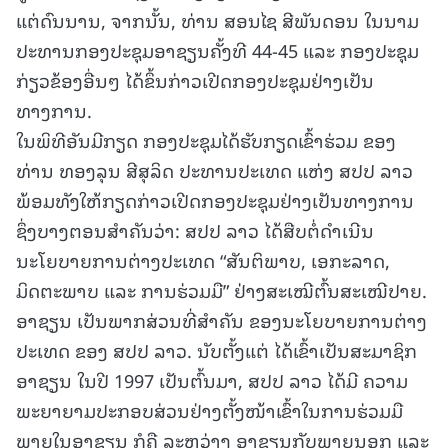
ແຕ່ດົນນານ, ຈາກນັ້ນ, ທ່ານ ສອນໄຊ ສີພັນດອນ ໃນນາມ
ປະທານກອງປະຊຸມອາຊຽນຄັ້ງທີ 44-45 ແລະ ກອງປະຊຸມ
ກ່ຽວຂ້ອງອື່ນໆ ໄດ້ຂຶ້ນກ່າວເປີດກອງປະຊຸມຢ່າງເປັນ
ທາງການ.
ໃນພິທີອັນມີກຽດ ກອງປະຊຸມໄດ້ຮັບກຽດເຂົ້າຮ່ວມ ຂອງ
ທ່ານ ທອງລຸນ ສີສຸລິດ ປະທານປະເທດ ແຫ່ງ ສປປ ລາວ
ພ້ອມທັງໃຫ້ກຽດກ່າວເປີດກອງປະຊຸມຢ່າງເປັນທາງການ
ຊຶ່ງບາງຕອນສຳຄັນວ່າ: ສປປ ລາວ ໄດ້ສືບຕໍ່ດໍາເນີນ
ນະໂຍບາຍການຕ່າງປະເທດ “ສັນຕິພາບ, ເອກະລາດ,
ມິດຕະພາບ ແລະ ການຮ່ວມມື” ຢ່າງສະເໝີຕົ້ນສະເໝີປາຍ.
ອາຊຽນ ເປັນພາກສ່ວນທີ່ສໍາຄັນ ຂອງນະໂຍບາຍການຕ່າງ
ປະເທດ ຂອງ ສປປ ລາວ. ນັບຕັ້ງແຕ່ ໄດ້ເຂົ້າເປັນສະມາຊິກ
ອາຊຽນ ໃນປີ 1997 ເປັນຕົ້ນມາ, ສປປ ລາວ ໄດ້ມີ ຄວາມ
ພະຍາຍາມປະກອບສ່ວນຢ່າງຕັ້ງໜ້າເຂົ້າໃນການຮ່ວມມື
ພາຍໃນອາຊຽນ ກໍຄື ລະຫວ່າງ ອາຊຽນກັບພາຍນອກ ແລະ