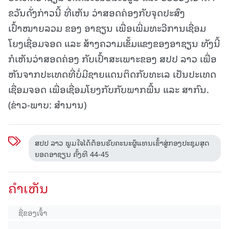
ຂວັນດັ່ງກ່າວນີ້ ທີ່ເຫັນ ວ່າສອດຄ່ອງກັບຈຸດປະສົງ
ເປົ້າໝາຍລວມ ຂອງ ອາຊຽນ ເພື່ອເພີ່ມທະວີການເຊື່ອມ
ໂຍງເຊື່ອມຈອດ ແລະ ສ້າງຄວາມເຂັ້ມແຂງຂອງອາຊຽນ ທັງນີ້
ກໍເຫັນວ່າສອດຄ່ອງ ກັບເປົ້າສະເພາະຂອງ ສປປ ລາວ ເພື່ອ
ຫັນຈາກປະເທດທີ່ບໍ່ມີຊາຍແດນຕິດກັບທະເລ ເປັນປະເທດ
ເຊື່ອມຈອດ ເພື່ອເຊື່ອມໂຍງກັບກັບພາກພື້ນ ແລະ ສາກົນ.
(ຂ່າວ-ພາບ: ສຳນານ)
ສປປ ລາວ ພູມໃຈໄດ້ຕ້ອນຮັບຄະນະຜູ້ແທນເຂົ້າສູ່ກອງປະຊຸມສຸດ
ຍອດອາຊຽນ ຄັ້ງທີ 44-45
ຄໍາເຫັນ