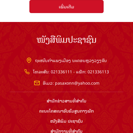
ເພີ່ມເຕີມ
ໜັງສືພິມປະຊາຊົນ
ຖະໜົນກຳແພງເມືອງ ນະຄອນຫຼວງວຽງຈັນ
ໂທລະສັບ: 021336111 - ແຟັກ: 021336113
ອີເມວ:
pasaxonn@yahoo.com
ສຳ​ນັກ​ຂ່າວ​ສານ​ທີ່​ສຳ​ຄັນ​
ຄະນະໂຄສະນາອົບຮົມ​ສູນ​ກາງ​ພັກ
ໜັງສືພິມ ປະ​ຊາ​ຊົນ
ສຳ​ນັກ​ງານ​ທີ່​ສຳ​ຄັນ