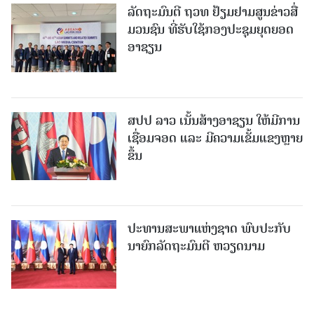
ລັດຖະມົນຕີ ຖວທ ຢ້ຽມຢາມສູນຂ່າວສື່
ມວນຊົນ ທີ່ຮັບໃຊ້ກອງປະຊຸມຍຸດຍອດ
ອາຊຽນ
ສປປ ລາວ ເນັ້ນສ້າງອາຊຽນ ໃຫ້ມີການ
ເຊື່ອມຈອດ ແລະ ມີຄວາມເຂັ້ມແຂງຫຼາຍ
ຂຶ້ນ
ປະທານສະພາແຫ່ງຊາດ ພົບປະກັບ
ນາຍົກລັດຖະມົນຕີ ຫວຽດນາມ