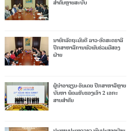
ສໍາຄັນຫຼາຍສະບັບ
ນາຍົກລັດຖະມົນຕີ ລາວ-ອົດສະຕຣາລີ
ປຶກສາຫາລືການພົວພັນຮ່ວມມືສອງ
ຝ່າຍ
ຜູ້ນຳອາຊຽນ-ອິນເດຍ ປຶກສາຫາລືຫຼາຍ
ບັນຫາ ພ້ອມຮັບຮອງເອົາ 2 ເອກະ
ສານສໍາຄັນ
ປະທານປະເທດລາວ ພົບປະສອງຝ່າຍ