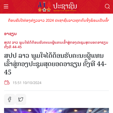
ຕ້ອນຮັບປີທ່ອງທ່ຽວລາວ 2024 ປະຊາຊົນລາວທຸກຄົນຈົ່ງພ້ອມເປັນເຈົ້າພາບທີ
ອາຊຽນ
ສປປ ລາວ ພູມໃຈໄດ້ຕ້ອນຮັບຄະນະຜູ້ແທນເຂົ້າສູ່ກອງປະຊຸມສຸດຍອດອາຊຽນ
ຄັ້ງທີ 44-45
ສປປ ລາວ ພູມໃຈໄດ້ຕ້ອນຮັບຄະນະຜູ້ແທນ
ເຂົ້າສູ່ກອງປະຊຸມສຸດຍອດອາຊຽນ ຄັ້ງທີ 44-
45
15:51 10/10/2024