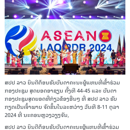
ສປປ ລາວ ຍິນດີຕ້ອນຮັບບັນດາຄະນະຜູ້ແທນທີ່ເຂົ້າຮ່ວມ
ກອງປະຊຸມ ສຸດຍອດອາຊຽນ ຄັ້ງທີ 44-45 ແລະ ບັນດາ
ກອງປະຊຸມສຸດຍອດທີ່ກ່ຽວຂ້ອງອື່ນໆ ທີ່ ສປປ ລາວ ຮັບ
ກຽດເປັນເຈົ້າພາບ ຈັດຂຶ້ນໃນລະຫວ່າງ ວັນທີ 8-11 ຕຸລາ
2024 ທີ່ ນະຄອນຫຼວງວຽງຈັນ,
ສປປ ລາວ ຍິນດີຕ້ອນຮັບບັນດາຄະນະຜູ້ແທນທີ່ເຂົ້າຮ່ວມ