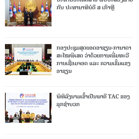
ກັບ ປະທານາທິບໍດີ ສ ເກົາຫຼີ
ກອງປະຊຸມສຸດຍອດອາຊຽນ-ການາດາ
ສະໄໝພິເສດ ວ່າດ້ວຍການເພີ່ມທະວີ
ການເຊື່ອມຈອດ ແລະ ຄວາມເຂັ້ມແຂງ
ອາຊຽນ
ພິທິລົງນາມເຂົ້າເປັນພາຄີ TAC ຂອງ
ລຸກຊຳບວກ