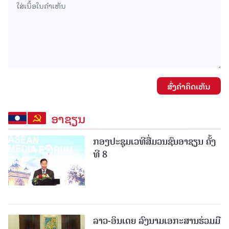
ສົ່ງຄໍາຄິດເຫັນ
ອາຊຽນ
ກອງປະຊຸມເວທີສື່ມວນຊົນອາຊຽນ ຄັ້ງ
ທີ 8
ລາວ-ອິນເດຍ ລົງນາມເອກະສານຮ່ວມມື