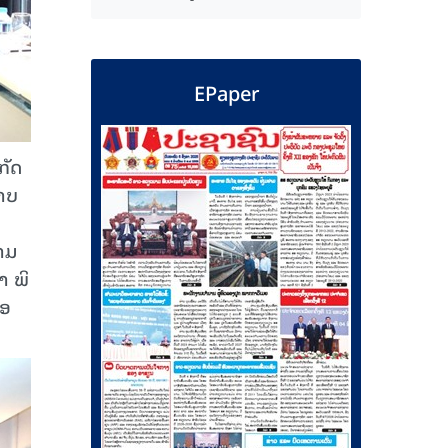
EPaper
ກັດ
ພາບ
ນາມ
າ ພິ
ໂອ