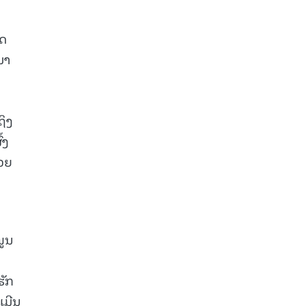
ັດ
ມາ
ຖິງ
້ງ
່ວຍ
ໜູນ
ຮັກ
ເມີນ