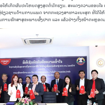
 ເພື່ອໃຫ້ເກີດຜົນປະໂຫຍດສູງສຸດຕໍ່ນັກຮຽນ. ສະແດງຄວາມຂອບໃຈ
ດາຜູ້ຊ່ຽວຊານດ້ານການແພດ ຈາກກະຊວງສາທາລະນະສຸກ ທີ່ໄດ້ໃຫ້
ເສີມການຮັກສາສຸຂະພາບຜົ້ງປາກ ແລະ ແຂ້ວຢ່າງຕັ້ງໜ້າຕະຫຼອດ