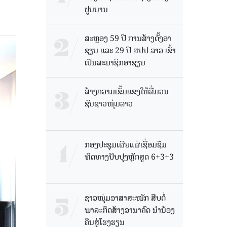
ຢູນນານ
ສະຫຼອງ 59 ປີ ການສ້າງຕັ້ງອາ
ຊຽນ ແລະ 29 ປີ ສປປ ລາວ ເຂົ້າ
ເປັນສະມາຊິກອາຊຽນ
ສ້າງຄວາມເຂັ້ມແຂງໃຫ້ສື່ມວນ
ຊົນຊາວໜຸ່ມລາວ
ກອງປະຊຸມເຜີຍແຜ່ເຊື່ອມຊຶມ
ທິດທາງປັບປຸງຫຼັກສູດ 6+3+3
ຊາວໜຸ່ມອາສາສະໝັກ ສືບຕໍ່
ພາລະກິດສ້າງອານາຄົດ ນໍານ້ອງ
ຄືນສູ່ໂຮງຮຽນ