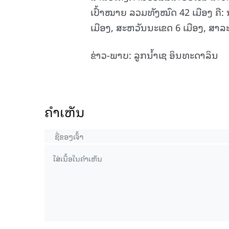
ເປົ້າໝາຍ ລວມທັງໝົດ 42 ເມືອງ ຄື: ນ
ເມືອງ, ສະຫວັນນະເຂດ 6 ເມືອງ, ສາລະວ
ຂ່າວ-ພາບ: ລູກນ້ຳເຊ ອິນທະດາລິນ
ຄໍາເຫັນ