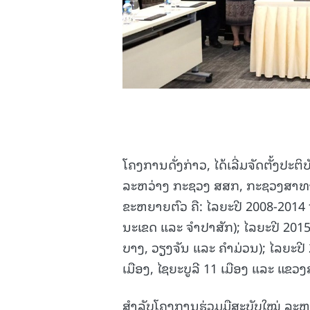
ໂຄງການດັ່ງກ່າວ, ໄດ້ເລີ່ມຈັດຕັ້ງປະຕ
ລະຫວ່າງ ກະຊວງ ສສກ, ກະຊວງສາທາລ
ຂະຫຍາຍຕົວ ຄື: ໄລຍະປີ 2008-2014 
ນະເຂດ ແລະ ຈຳປາສັກ); ໄລຍະປີ 201
ບາງ, ວຽງຈັນ ແລະ ຄຳມ່ວນ); ໄລຍະປີ
ເມືອງ, ໄຊຍະບູລີ 11 ເມືອງ ແລະ ແຂວງ
ສຳລັບໂຄງການຮ່ວມມືສະບັບໃໝ່ ລະຫ