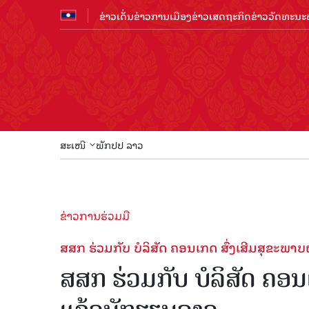
ຂ່າວເດັ່ນ
ຂ່າວການເມືອງ
ຂ່າວເສດຖະກິດ
ຂ່າວວັດທະນະທ
ສະເໜີ
ພັກປປ ລາວ
ຂ່າວການຮ່ວມມື
ສສກ ຮ່ວມກັບ ບໍລິສັດ ຄອນເກດ ສົ່ງເສີມສຸຂະພາ
ສສກ ຮ່ວມກັບ ບໍລິສັດ ຄອນ