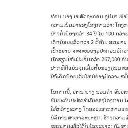
ທ່ານ ນາງ ເພສັດຊະກອນ ຊຸຕິມາ ພິພ
ຄວາມເປັນມາຂອງໂຄງການວ່າ: ໂຄງການ
ຢ່າງຕໍ່ເນື່ອງກວ່າ 34 ປີ ໃນ 100 ກວ
ເດັກນ້ອຍແລ້ວກວ່າ 2 ຕື້ຄົນ. ສະເພາະ
ເປົ້າໝາຍ ຈະສະໜອງອຸປະກອນຮັກສາສຸ
ນັກຮຽນໃຫ້ເພີ່ມຂຶ້ນກວ່າ 267,000 ຄົ
ປາກທີ່ດີແມ່ນຈຸດເລີ່ມຕົ້ນຂອງຄຸນນະພ
ໃຫ້ເດັກນ້ອຍເຕີບໃຫຍ່ຢ່າງມີຄວາມໝັ
ໂອກາດນີ້, ທ່ານ ນາງ ນວມຄຳ ຈັນທະບ
ຮັບປະກັນປະສິດທິຜົນຂອງໂຄງການ 
ໃຫ້ກວ້າງຂວາງ ໂດຍສະເພາະ ການຫຍັບ
ບໍລິການສາທາລະນະສຸກ; ສ້າງຄວາມເຂັ້
ສຸຂະພາບແຂ້ວໄດ້ໃນໄລຍະຍາວ; ກົມສາມ