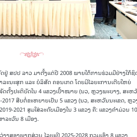
ິບັດຢູ່ ສປປ ລາວ ມາຕັ້ງແຕ່ປີ 2008 ພາຍໃຕ້ການຮ່ວມມືຢ່າງໃກ້ຊິ
ະນະສຸກ ແລະ ບໍລິສັດ ຄອນເກດ ໂດຍມີໄລຍະການເຕີບໃຫຍ່
ຈັດຕັ້ງປະຕິບັດໃນ 4 ແຂວງເປົ້າໝາຍ (ນວ, ຫຼວງພະບາງ, ສະຫວ
5-2017 ສືບຕໍ່ຂະຫຍາຍເປັນ 5 ແຂວງ (ນວ, ສະຫວັນນະເຂດ, ຫຼ
 2019-2021 ສຸມໃສ່ລະດັບເມືອງໃນ 3 ແຂວງ ຄື: ແຂວງຄຳມ່ວນ 1
ສາລະວັນ 8 ເມືອງ.
ວ່າງສອງພາກສ່ວນ ໄລຍະປີ 2025-2028 ກວມເອົາ 8 ແຂວງ