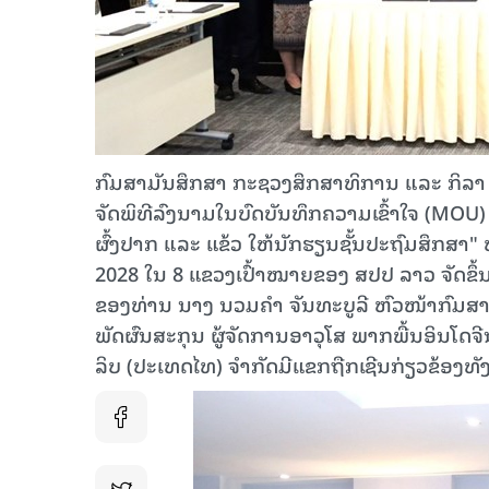
ກົມສາມັນສຶກສາ ກະຊວງສຶກສາທິການ ແລະ ກິລາ 
ຈັດພິທີລົງນາມໃນບົດບັນທຶກຄວາມເຂົ້າໃຈ (MOU) ເ
ຜົ້ງປາກ ແລະ ແຂ້ວ ໃຫ້ນັກຮຽນຊັ້ນປະຖົມສຶກສາ" ຫ
2028 ໃນ 8 ແຂວງເປົ້າໝາຍຂອງ ສປປ ລາວ ຈັດຂຶ້ນ
ຂອງທ່ານ ນາງ ນວມຄຳ ຈັນທະບູລີ ຫົວໜ້າກົມສາ
ພັດຜົນສະກຸນ ຜູ້ຈັດການອາວຸໂສ ພາກພື້ນອິນໂດ
ລິບ (ປະເທດໄທ) ຈຳກັດມີແຂກຖືກເຊີນກ່ຽວຂ້ອງທັງ 