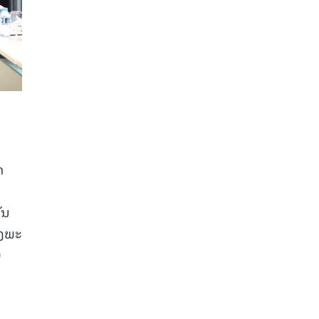
ດ
ັນ
ວງພະ
0