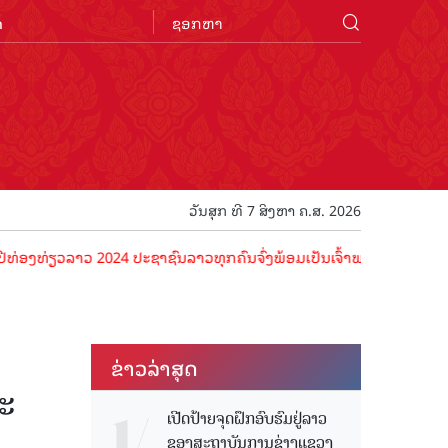
n
ວັນສຸກ ທີ 7 ສິງຫາ ຄ.ສ. 2026
ລາວ 2024 ປະຊາຊົນລາວທຸກຄົນຈົ່ງພ້ອມເປັນເຈົ້າພາບທີ່ດີ ຕ້ອນຮັບນັກທ່ອງທ
ຂ່າວ​ລ່າ​ສຸດ
ະ
ເປີດປ້າຍຈຸດຝຶກອົບຮົມຢູ່ລາວ
ຂອງສະຖາບັນການຊ່າງແຂວງ