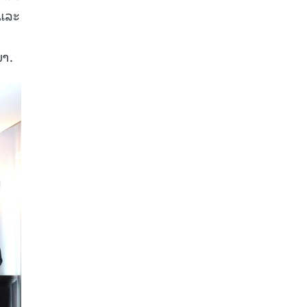
 ແລະ
ມາ.