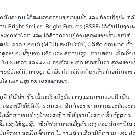
ັດຜົນສະກຸນ ໄດ້ສະແດງຄວາມພາກພູມໃຈ ແລະ ກ່າວເຖິງປະ ຫວ
 Bright Smiles, Bright Futures (BSBF) ໄດ້ດຳເນີນງານ
່າປະເທດທົ່ວໂລກ ແລະ ໄດ້ສ້າງຄວາມຮູ້ດ້ານສຸຂະພາບຜົ້ງປາກໃຫ້
 ສປປ ລາວ ພາຍໃຕ້ (MOU) ສະບັບໃໝ່ນີ້, ບໍລິສັດ ຄອນເກດ ຕັ້ງ
ຂະພາບຜົ້ງປາກ-ແຂ້ວ ແລະ ສື່ການຮຽນ-ການສອນ ເພື່ອເຂົ້າເ
ນ ໃນ 8 ແຂວງ ແລະ 42 ເມືອງທົ່ວປະເທດ ເຊື່ອໝັ້ນວ່າ ສຸຂະພາບຜົ
າບຊີວິດທີ່ດີ. ການປູກຝັງພຶດຕິກຳທີ່ຖືກຕ້ອງຕັ້ງແຕ່ໄວເດັກຈະຊ
້ນໃຈ ແລະ ມີສຸຂະພາບທີ່ແຂງແຮງ.
ູລີ ໄດ້ມີຄຳເຫັນເນັ້ນໜັກເຖິງທິດທາງແຜນການຮ່ວມມື ເພື່ອ
ໂດຍສະເໜີໃຫ້ບໍລິສັດ ຄອນເກດ ສືບຕໍ່ຂະຫຍາຍການສະໜັບສະ
ເຂົ້າຫາເຂດຫ່າງໄກສອກຫຼີກ ທີ່ຍັງຂາດໂອກາດເຂົ້າເຖິງການ
ມແຂງໃຫ້ຊຸມຊົນ ເພື່ອໃຫ້ສາມາດເພິ່ງຕົນເອງ ແລະ ຮັກສານິໄສ 
ັນສຶກສາ ຈະເປັນເຈົ້າການໃນການສ້າງເຄື່ອງມືຕິດຕາມ ແລະ ປະ