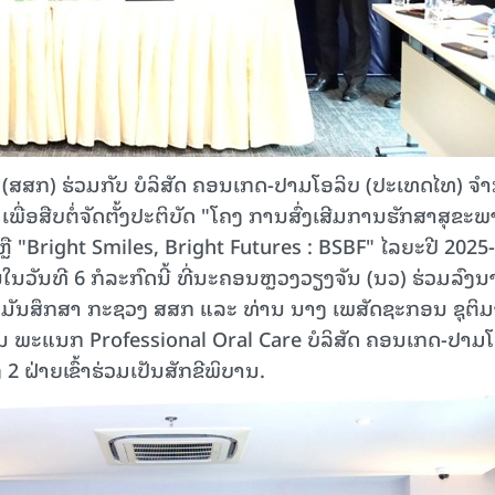
(ສສກ) ຮ່ວມກັບ ບໍລິສັດ ຄອນເກດ-ປາມໂອລິບ (ປະເທດໄທ) ຈຳ
ພື່ອສືບຕໍ່ຈັດຕັ້ງປະຕິບັດ "ໂຄງ ການສົ່ງເສີມການຮັກສາສຸຂະ
ຼື "Bright Smiles, Bright Futures : BSBF" ໄລຍະປີ 2025-
ໃນວັນທີ 6 ກໍລະກົດນີ້ ທີ່ນະຄອນຫຼວງວຽງຈັນ (ນວ) ຮ່ວມລົງ
ມັນສຶກສາ ກະຊວງ ສສກ ແລະ ທ່ານ ນາງ ເພສັດຊະກອນ ຊຸຕິມ
ຈີນ ພະແນກ Professional Oral Care ບໍລິສັດ ຄອນເກດ-ປາມ
2 ຝ່າຍເຂົ້າຮ່ວມເປັນສັກຂີພິບານ.