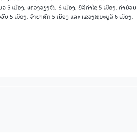
ວ 5 ເມືອງ, ແຂວງວຽງຈັນ 6 ເມືອງ, ບໍລິຄຳໄຊ 5 ເມືອງ, ຄຳມ່ວນ
ັນ 5 ເມືອງ, ຈຳປາສັກ 5 ເມືອງ ແລະ ແຂວງໄຊຍະບູລີ 6 ເມືອງ.