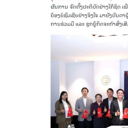
ຜົນການ ຈັດຕັ້ງປະຕິບັດຢ່າງໃກ້ຊິດ
ຍ້ອງຍໍຊົມເຊີຍຢ່າງຈິງໃຈ ມາຍັງບັນ
ການຮ່ວມມື ແລະ ຊຸກຍູ້ກິດຈະກຳສົ່ງ