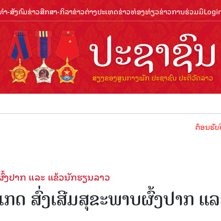
ຳ-ສັງຄົມ
ຂ່າວສືກສາ-ກິລາ
ຂ່າວຕ່າງປະເທດ
ຂ່າວທ່ອງທ່ຽວ
ຂ່າວການຮ່ວມມື
Logi
ຕ້ອນຮັບປີທ່ອງທ່ຽວ
ບຜົ້ງປາກ ແລະ ແຂ້ວນັກຮຽນລາວ
ເກດ ສົ່ງເສີມສຸຂະພາບຜົ້ງປາກ ແລ