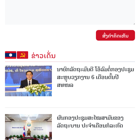
ສົ່ງຄໍາຄິດເຫັນ
ຂ່າວເດັ່ນ
ນາຍົກລັດຖະມົນຕີ ໂອ້ລົມຕໍ່ກອງປະຊຸມ
ສະຫຼຸບວຽກງານ 6 ເດືອນຕົ້ນປີ
ສທໜລ
ຜົນກອງປະຊຸມສະໄໝສາມັນຂອງ
ລັດຖະບານ ປະຈຳເດືອນກໍລະກົດ