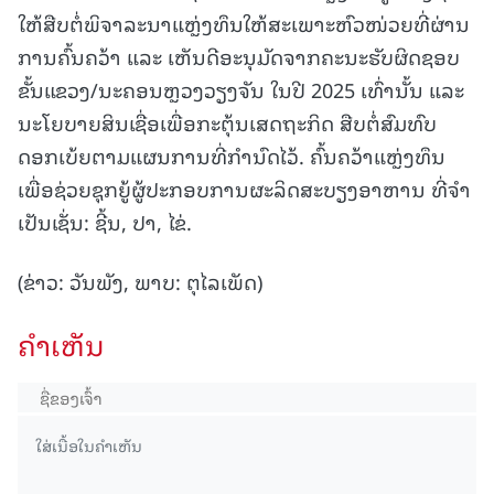
ໃຫ້ສືບຕໍ່ພິຈາລະນາແຫຼ່ງທຶນໃຫ້ສະເພາະຫົວໜ່ວຍທີ່ຜ່ານ
ການຄົ້ນຄວ້າ ແລະ ເຫັນດີອະນຸມັດຈາກຄະນະຮັບຜິດຊອບ
ຂັ້ນແຂວງ/ນະຄອນຫຼວງວຽງຈັນ ໃນປີ 2025 ເທົ່ານັ້ນ ແລະ
ນະໂຍບາຍສິນເຊື່ອເພື່ອກະຕຸ້ນເສດຖະກິດ ສືບຕໍ່ສົມທົບ
ດອກເບ້ຍຕາມແຜນການທີ່ກຳນົດໄວ້. ຄົ້ນຄວ້າແຫຼ່ງທຶນ
ເພື່ອຊ່ວຍຊຸກຍູ້ຜູ້ປະກອບການຜະລິດສະບຽງອາຫານ ທີ່ຈໍາ
ເປັນເຊັ່ນ: ຊີ້ນ, ປາ, ໄຂ່.
(ຂ່າວ: ວັນພັງ, ພາບ: ຕຸໄລເພັດ)
ຄໍາເຫັນ