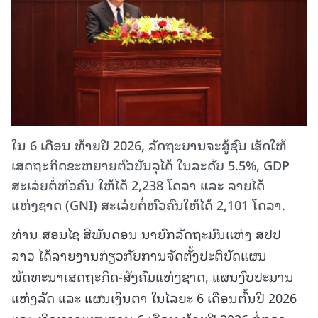
ໃນ 6 ເດືອນ ທ້າຍປີ 2026, ​ລັດ​ຖະ​ບານ​ຈະ​ສູ້​ຊົນ ເຮັດ​ໃຫ້​
ເສດ​ຖະ​ກິດ​ຂະ​ຫຍາຍ​ຕົວບັນລຸໄດ້ ໃນລະດັບ 5.5%, GDP
ສະເລ່ຍຕໍ່ຫົວຄົນ ໃຫ້ໄດ້ 2,238 ໂດລາ ແລະ ລາຍໄດ້
ແຫ່ງຊາດ (GNI) ສະເລ່ຍຕໍ່ຫົວຄົນໃຫ້ໄດ້ 2,101 ໂດລາ.
ທ່ານ ສອນໄຊ ສີພັນດອນ ນາຍົກລັດຖະມົນແຫ່ງ ສປປ
ລາວ ໄດ້ລາຍງານກ່ຽວກັບການຈັດຕັ້ງປະຕິບັດແຜນ
ພັດທະນາເສດຖະກິດ-ສັງຄົມແຫ່ງຊາດ, ແຜນງົບປະມານ
ແຫ່ງລັດ ແລະ ແຜນເງິນຕາ ໃນໄລຍະ 6 ເດືອນຕົ້ນປີ 2026