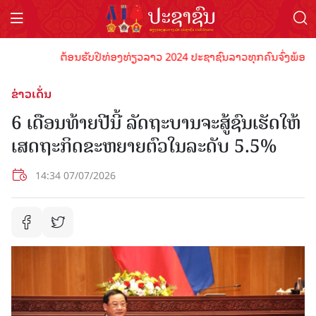
ຕ້ອນຮັບປີທ່ອງທ່ຽວລາວ 2024 ປະຊາຊົນລາວທຸກຄົນຈົ່ງພ້ອມເປັນເຈົ
ຂ່າວເດັ່ນ
6 ເດືອນທ້າຍ​ປີ​ນີ້ ລັດ​ຖະ​ບານ​ຈະ​ສູ້​ຊົນ​ເຮັດໃຫ້​
ເສດ​ຖະ​ກິດຂະຫຍາຍຕົວໃນລະດັບ 5.5%
14:34 07/07/2026