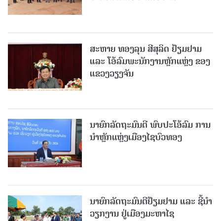
ສະຫາຍ ທອງລຸນ ສີສຸລິດ ຢ້ຽມຢາມ
ແລະ ໂອ້ລົມພະນັກງານຫຼັກແຫຼ່ງ ຂອງ
ແຂວງວຽງຈັນ
ນາຍົກລັດຖະມົນຕີ ພົບປະໂອ້ລົມ ການ
ນຳຫຼັກແຫຼ່ງເມືອງໄຊບົວທອງ
ນາຍົກລັດຖະມົນຕີຢ້ຽມຢາມ ແລະ ຊີ້ນຳ
ວຽກງານ ຢູ່ເມືອງມະຫາໄຊ