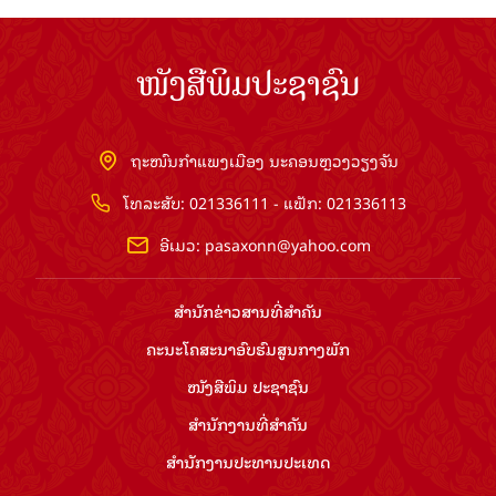
ໜັງສືພິມປະຊາຊົນ
ຖະໜົນກຳແພງເມືອງ ນະຄອນຫຼວງວຽງຈັນ
ໂທລະສັບ: 021336111 - ແຟັກ: 021336113
ອີເມວ:
pasaxonn@yahoo.com
ສຳ​ນັກ​ຂ່າວ​ສານ​ທີ່​ສຳ​ຄັນ​
ຄະນະໂຄສະນາອົບຮົມ​ສູນ​ກາງ​ພັກ
ໜັງສືພິມ ປະ​ຊາ​ຊົນ
ສຳ​ນັກ​ງານ​ທີ່​ສຳ​ຄັນ
ສຳ​ນັກ​ງານ​ປະ​ທານ​ປະ​ເທດ