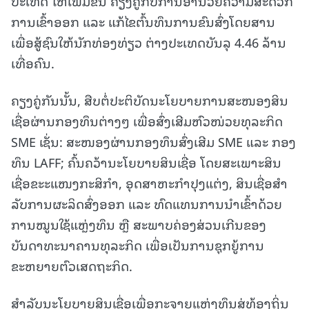
ປະເທດ ໃຫ້ເພີ່ມຂຶ້ນ ຄຽງຄູ່ກັບການອໍານວຍຄວາມສະດວກ
ການເຂົ້າອອກ ແລະ ແກ້ໄຂຕົ້ນທຶນການຂົນສົ່ງໂດຍສານ
ເພື່ອສູ້ຊົນໃຫ້ນັກທ່ອງທ່ຽວ ຕ່າງປະເທດບັນລຸ 4.46 ລ້ານ
ເທື່ອຄົນ.
ຄຽງຄູ່ກັນນັ້ນ, ສືບຕໍ່ປະຕິບັດນະໂຍບາຍການສະໜອງສິນ
ເຊື່ອຜ່ານກອງທຶນຕ່າງໆ ເພື່ອສົ່ງເສີມຫົວໜ່ວຍທຸລະກິດ
SME ເຊັ່ນ: ສະໜອງຜ່ານກອງທຶນສົ່ງເສີມ SME ແລະ ກອງ
ທຶນ LAFF; ຄົ້ນຄວ້ານະໂຍບາຍສິນເຊື່ອ ໂດຍສະເພາະສິນ
ເຊື່ອຂະະແໜງກະສິກຳ, ອຸດສາຫະກຳປຸງແຕ່ງ, ສິນເຊື່ອສໍາ
ລັບການຜະລິດສົ່ງອອກ ແລະ ທົດແທນການນໍາເຂົ້າດ້ວຍ
ການໝູນໃຊ້ແຫຼ່ງທຶນ ຫຼື ສະພາບຄ່ອງສ່ວນເກີນຂອງ
ບັນດາທະນາຄານທຸລະກິດ ເພື່ອເປັນການຊຸກຍູ້ການ
ຂະຫຍາຍຕົວເສດຖະກິດ.
ສໍາລັບນະໂຍບາຍສິນເຊື່ອເພື່ອກະຈາຍແຫຼ່ງທຶນສູ່ທ້ອງຖິ່ນ