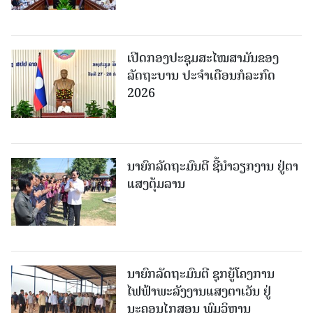
ເປີດກອງປະຊຸມສະໄໝສາມັນຂອງ
ລັດຖະບານ ປະຈໍາເດືອນກໍລະກົດ
2026
ນາຍົກລັດຖະມົນຕີ ຊີ້ນຳວຽກງານ ຢູ່ຕາ
ແສງຕຸ້ມລານ
ນາຍົກລັດຖະມົນຕີ ຊຸກຍູ້ໂຄງການ
ໄຟຟ້າພະລັງງານແສງຕາເວັນ ຢູ່
ນະຄອນໄກສອນ ພົມວິຫານ