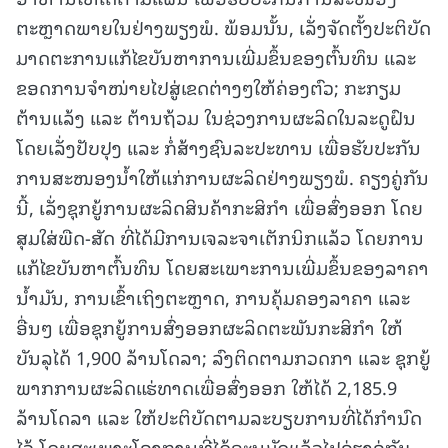
ຕະຫຼາດພາຍໃນຢ່າງພຽງພໍ. ພ້ອມນັ້ນ, ເລັ່ງຈັດຕັ້ງປະຕິບັດ
ມາດຕະການແກ້ໄຂບັນຫາການເພີ່ມຂຶ້ນຂອງຕົ້ນທຶນ ແລະ
ຂອດການຈໍາໜ່າຍໄປສູ່ເຂດຕ່າງໆໃຫ້ຄ່ອງຕົວ; ກະກຽມ
ຕ້ານແລ້ງ ແລະ ຕ້ານຖ້ວມ ໃນຊ່ວງການຜະລິດໃນລະດູຝົນ
ໂດຍເລັ່ງປັບປຸງ ແລະ ກໍ່ສ້າງຊົນລະປະທານ ເພື່ອຮັບປະກັນ
ການສະໜອງນໍ້າໃຫ້ແກ່ການຜະລິດຢ່າງພຽງພໍ. ຄຽງຄູ່ກັນ
ນີ້, ເລັ່ງຊຸກຍູ້ການຜະລິດສິນຄ້າກະສິກຳ ເພື່ອສົ່ງອອກ ໂດຍ
ສຸມໃສ່ພືດ-ສັດ ທີ່ໄດ້ມີການເຈລະຈາເຕັກນິກແລ້ວ ໂດຍການ
ແກ້ໄຂບັນຫາຕົ້ນທຶນ ໂດຍສະເພາະການເພີ່ມຂຶ້ນຂອງລາຄາ
ນໍ້າມັນ, ການເຂົ້າເຖິງຕະຫຼາດ, ການຄຸ້ມຄອງລາຄາ ແລະ
ອື່ນໆ ເພື່ອຊຸກຍູ້ການສົ່ງອອກຜະລິດຕະພັນກະສິກຳ ໃຫ້
ບັນລຸໄດ້ 1,900 ລ້ານໂດລາ; ລົງຕິດຕາມກວດກາ ແລະ ຊຸກຍູ້
ພາກການຜະລິດແຮ່ທາດເພື່ອສົ່ງອອກ ໃຫ້ໄດ້ 2,185.9
ລ້ານໂດລາ ແລະ ໃຫ້ປະຕິບັດຕາມລະບຽບການທີ່ໄດ້ກໍານົດ
ໄວ້ ໂດຍສະເພາະໂຄງການທີ່ໄດ້ອະນຸມັດແລ້ວໄປຄ່ຽງຄູ່ກັບ