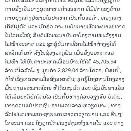
ການສົ່ງເສີມບາງອຸດສາຫະກຳແຮ່ທາດ ທີ່ມີທ່າແຮງດ້ານ
ການປຸງແຕ່ງຢູ່ພາຍໃນປະເທດ ເປັນຕົ້ນແຮ່ຄໍາ, ທອງແດງ,
ເກືອໂປຼຕັດ ແລະ ບົກຊິດ ຕາມນະໂຍບາຍພັດທະນາແຮ່ທາດ
ໃນໄລຍະໃໝ່; ສືບຕໍ່ພັດທະນາບັນດາໂຄງການພະລັງງານ
ໄຟຟ້າສະອາດ ແລະ ຊຸກຍູ້ບັນດາເຂື່ອນໄຟຟ້າຕ່າງໆໃຫ້
ຜະລິດເຕັມກໍາລັງໃນຊ່ວງລະດູຝົນ ເພື່ອສົ່ງອອກກະແສ
ໄຟຟ້າ ໃຫ້ບັນດາປະເທດເພື່ອນບ້ານໃຫ້ໄດ້ 45,705.94
ລ້ານກິໂລວັດໂມງ, ມູນຄ່າ 2,829.04 ລ້ານໂດລາ. ພ້ອມນີ້,
ກໍໃຫ້ເລັ່ງເຈລະຈາເພື່ອສົ່ງອອກຕື່ມ; ຊຸກຍູ້ໂຄງການໂຄງລ່າງ
ພື້ນຖານຂະໜາດໃຫຍ່ ທີ່ໄດ້ອະນຸມັດ ແລະ ເຊັນສັນຍາແລ້ວ
ໃຫ້ເລີ່ມປະຕິບັດໂດຍໄວ ເປັນຕົ້ນທາງດ່ວນວຽງຈັນ-ບໍ່ເຕັນ,
ທາງດ່ວນແຕ່ປາກຊັນ-ຊາຍແດນລາວ-ຫວຽດນາມ, ທາງ
ລົດໄຟແຕ່ທ່າແຂກ-ຊາຍແດນລາວຫວຽດນາມ ແລະ ອື່ນໆ;
ໂຄສະນາ ແລະ ດຶງດູດນັກທ່ອງທ່ຽວທັງພາຍໃນ ແລະ ຕ່າງ