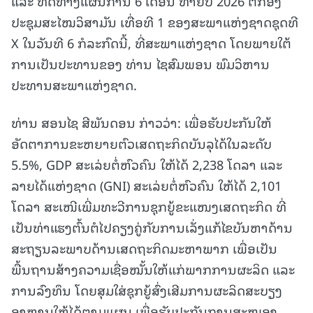
ແລະ ທິດທາງແຜນການ 6 ເດືອນ ທ້າຍປີ 2026 ຕໍ່ກອງ
ປະຊຸມສະໄໝວິສາມັນ ເທື່ອທີ 1 ຂອງສະພາແຫ່ງຊາດຊຸດທີ
X ໃນວັນທີ 6 ກໍລະກົດນີ້, ທີ່ສະພາແຫ່ງຊາດ ໂດຍພາຍໃຕ້
ການເປັນປະທານຂອງ ທ່ານ ໄຊສົມພອນ ພົມວິຫານ
ປະທານສະພາແຫ່ງຊາດ.
ທ່ານ ສອນໄຊ ສີພັນດອນ ກ່າວວ່າ: ເພື່ອຮັບປະກັນໃຫ້
ອັດຕາການຂະຫຍາຍຕົວເສດຖະກິດບັນລຸໄດ້ໃນລະດັບ
5.5%, GDP ສະເລ່ຍຕໍ່ຫົວຄົນ ໃຫ້ໄດ້ 2,238 ໂດລາ ແລະ
ລາຍໄດ້ແຫ່ງຊາດ (GNI) ສະເລ່ຍຕໍ່ຫົວຄົນ ໃຫ້ໄດ້ 2,101
ໂດລາ ສະເໜີເພີ່ມທະວີການຊຸກຍູ້ຂະແໜງເສດຖະກິດ ທີ່
ເປັນທ່າແຮງຕົ້ນຕໍໄປຄຽງຄູ່ກັບການເລັ່ງແກ້ໄຂບັນຫາດ້ານ
ສະຖຽນລະພາບດ້ານເສດຖະກິດມະຫາພາກ ເພື່ອເປັນ
ພື້ນຖານສ້າງຄວາມເຊື່ອໝັ້ນໃຫ້ແກ່ພາກການຜະລິດ ແລະ
ການລົງທຶນ ໂດຍສຸມໃສ່ຊຸກຍູ້ສົ່ງເສີມການຜະລິດສະບຽງ
ອາຫານໃຫ້ໄດ້ຕາມແຜນ ເພື່ອຮັບປະກັນການສະໜອງ