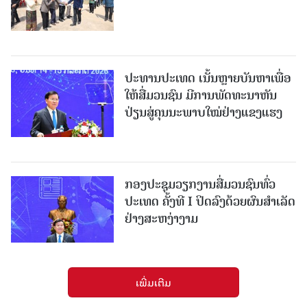
ປະທານປະເທດ ເນັ້ນຫຼາຍບັນຫາເພື່ອ
ໃຫ້ສື່ມວນຊົນ ມີການພັດທະນາຫັນ
ປ່ຽນສູ່ຄຸນນະພາບໃໝ່ຢ່າງແຂງແຮງ
ກອງປະຊຸມວຽກງານສື່ມວນຊົນທົ່ວ
ປະເທດ ຄັ້ງທີ I ປິດລົງດ້ວຍຜົນສໍາເລັດ
ຢ່າງສະຫງ່າງາມ
ເພີ່ມເຕີມ