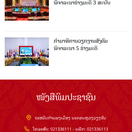
ພິຈາລະນາຮ່າງມະຕິ 3 ສະບັບ
ກໍາມາທິການວຽກງານສັງຄົມ
ພິຈາລະນາ 5 ຮ່າງມະຕິ
ໜັງສືພິມປະຊາຊົນ
ຖະໜົນກຳແພງເມືອງ ນະຄອນຫຼວງວຽງຈັນ
ໂທລະສັບ: 021336111 - ແຟັກ: 021336113