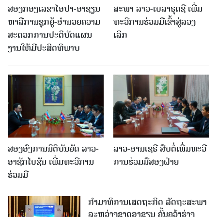
ສອງກອງເລຂາໄອປາ-ອາຊຽນ
ສະພາ ລາວ-ເບລາຣຸດຊີ ເພີ່ມ
ຫາລືການຊຸກຍູ້-ອຳນວຍຄວາມ
ທະວີການຮ່ວມມືເຂົ້າສູ່ລວງ
ສະດວກການປະຕິບັດແຜນ
ເລິກ
ງານໃຫ້ມີປະສິດທິພາບ
ສອງອົງການນິຕິບັນຍັດ ລາວ-
ລາວ-ອານເຊຣີ ສືບຕໍ່ເພີ່ມທະວີ
ອາຊັກໄບຊັນ ເພີ່ມທະວີການ
ການຮ່ວມມືສອງຝ່າຍ
ຮ່ວມມື
ກຳມາທິການເສດຖະກິດ ລັດຖະສະພາ
ລະຫວ່າງຊາດອາຊຽນ ຄົ້ນຄວ້າຮ່າງ