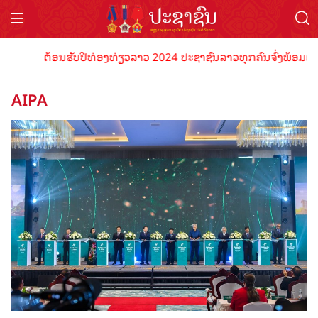
ຕ້ອນຮັບປີທ່ອງທ່ຽວລາວ 2024 ປະຊາຊົນລາວທຸກຄົນຈົ່ງພ້ອມເປັນເຈົ້
AIPA