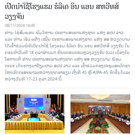
ເປີດນໍາໃຊ້ໂຮງແຮມ ຮໍລິເດ ອິນ ແອນ ສຫວີທສ໌
ວຽງຈັນ
08/11/2024 14:45
ທ່ານ ໄຊສົມພອນ ພົມວິຫານ ປະທານສະພາແຫ່ງຊາດ ແຫ່ງ ສປປ ລາວ
ແລະ ທ່ານ ເຈິນ ແທັງ ເໝີ້ນ ປະ​ທານ​ສ​ະ​ພາ​ແຫ່ງ​ຊາດ ແຫ່ງ ສ​ສ ຫວຽດ​ນາມ
ໄດ້ເຂົ້າຮ່ວມພິທີເປີດນໍາໃຊ້ ໂຮງແຮມ ຮໍລິເດ ອິນ ແອນ ສຫວີທສ໌ ວຽງຈັນ ໃນ
ຕອນຄໍ່າວັນທີ 18 ຕຸລາຜ່ານມາ ທີ່ນະຄອນຄອນຫຼວງວຽງຈັນ (ນວ) ເນື່ອງໃນ
ໂອກາດທີ່ ທ່ານ ປະທານສະພາແຫ່ງຊາດ ແຫ່ງ ສສ ຫວຽດນາມ ພ້ອມ
ຄະນະ ເດີນທາງມາຢ້ຽມຢາມ ສປປ ລາວ ແລະ ເຂົ້າຮ່ວມກອງ​ປະ​ຊຸມສະມັດຊາ
ໃຫຍ່ລັດຖະສະພາລະຫວ່າງຊາດອາຊຽນ ຄັ້ງ​ທີ 45 ຫຼື AIPA-45 ຈັດ​ຂຶ້ນ​ໃນ​ລະ​
ຫວ່າງວັນ​ທີ 17-23 ຕຸ​ລາ 2024 ນີ້.