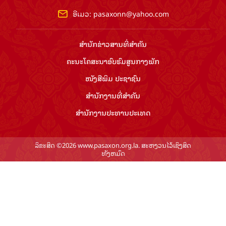
ອີເມວ:
pasaxonn@yahoo.com
ສຳ​ນັກ​ຂ່າວ​ສານ​ທີ່​ສຳ​ຄັນ​
ຄະນະໂຄສະນາອົບຮົມ​ສູນ​ກາງ​ພັກ
ໜັງສືພິມ ປະ​ຊາ​ຊົນ
ສຳ​ນັກ​ງານ​ທີ່​ສຳ​ຄັນ
ສຳ​ນັກ​ງານ​ປະ​ທານ​ປະ​ເທດ
ລິຂະສິດ ©2026 www.pasaxon.org.la. ສະຫງວນໄວ້ເຊິງສິດ
ທັງຫມົດ