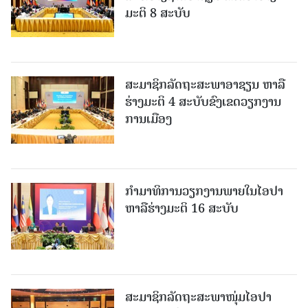
ມະຕິ 8 ສະບັບ
ສະມາຊິກລັດຖະສະພາອາຊຽນ ຫາລື
ຮ່າງມະຕິ 4 ສະບັບຂົງເຂດວຽກງານ
ການເມືອງ
ກຳມາທິການວຽກງານພາຍໃນໄອປາ
ຫາລືຮ່າງມະຕິ 16 ສະບັບ
ສະມາຊິກລັດຖະສະພາໜຸ່ມໄອປາ