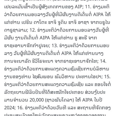
ເຢຍລະມັນເຂົ້າເປັນຜູ້ສັງເກດການຂອງ AIP; 11. ຮ່າງມະຕິ
ວ່າດ້ວຍການມອບລາງວັນຜູ້ທີ່ມີຜົນງານດີເດັ່ນຕໍ່ AIPA ໃຫ້
ແກ່ທ່ານ ເປຮິນ ດາໂຕະ ຮາຈິ ຈູດິນ ຮາຈິ ອາຊາ ຈາກບຣູໄນ
ດາຣູຊາລາມ; 12. ຮ່າງມະຕິວ່າດ້ວຍການມອບລາງວັນຜູ້ທີ່
ມີຜົນ ງານດີເດັ່ນຕໍ່ AIPA ໃຫ້ແກ່ທ່ານ ຮູ ສະຣີ ຈາກ
ຣາຊະອານາຈັກກຳປູເຈຍ; 13. ຮ່າງມະຕິວ່າດ້ວຍການມອບ
ລາງ ວັນຜູ້ທີ່ມີຜົນງານດີເດັ່ນຕໍ່ AIPA ໃຫ້ແກ່ທ່ານນາງ
ການຈະນາລັດ ຣີວິໂຣຈະນາ ຈາກຣາຊະອານາຈັກໄທ; 14.
ຮ່າງມະຕິວ່າດ້ວຍການສະແດງຄວາມຊົມເຊີຍການບໍລິຫານ
ງານຂອງທ່ານ ໄຊສົມພອນ ພົມວິຫານ ປະທານໄອປາ; 15.
ຮ່າງມະຕິວ່າດ້ວຍການສະແດງຄວາມຊົມເຊີຍ ແລະ ຂອບໃຈຕໍ່
ລັດຖະບານຟີລິບປິນທີ່ໄດ້ສະໝັກໃຈປະກອບ ສ່ວນງົບປະ
ມານຈໍານວນ 20,000 (ຊາວພັນໂດລາ) ໃຫ້ AIPA ໃນປີ
2024; 16. ຮ່າງມະຕິວ່າດ້ວຍວັນທີ ແລະ ສະຖານທີ່ຈັດກອງ
ປະຊຸມສະມັດຊາໃຫຍ່ລັດຖະສະພາລະຫວ່າງຊາດອາຊຽນ