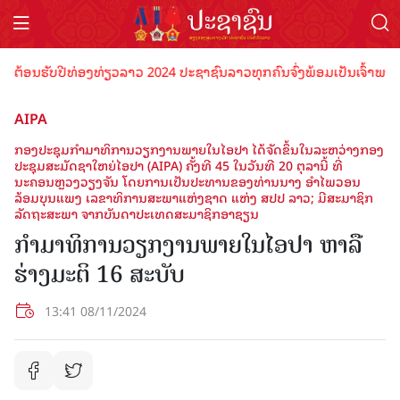
້ອນຮັບປີທ່ອງທ່ຽວລາວ 2024 ປະຊາຊົນລາວທຸກຄົນຈົ່ງພ້ອມເປັນເຈົ້າພາບທີ່ດີ
AIPA
ກອງປະຊຸມກຳມາທິການວຽກງານພາຍໃນໄອປາ ໄດ້ຈັດຂຶ້ນໃນລະຫວ່າງກອງ
ປະຊຸມສະມັດຊາໃຫຍ່ໄອປາ (AIPA) ຄັ້ງທີ 45 ໃນວັນທີ 20 ຕຸລານີ້ ທີ່
ນະຄອນຫຼວງວຽງຈັນ ໂດຍການເປັນປະທານຂອງທ່ານນາງ ອຳໄພວອນ
ລ້ອມບຸນແພງ ເລຂາທິການສະພາແຫ່ງຊາດ ແຫ່ງ ສປປ ລາວ; ມີສະມາຊິກ
ລັດຖະສະພາ ຈາກບັນດາປະເທດສະມາຊິກອາຊຽນ
ກຳມາທິການວຽກງານພາຍໃນໄອປາ ຫາລື
ຮ່າງມະຕິ 16 ສະບັບ
13:41 08/11/2024