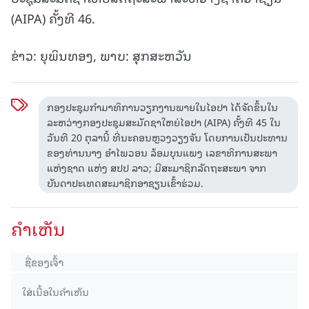
(AIPA) ຄັ້ງທີ 46.
ຂ່າວ: ຍຸພິນທອງ, ພາບ: ສຸຸກສະຫວັນ
ກອງປະຊຸມກຳມາທິການວຽກງານພາຍໃນໄອປາ ໄດ້ຈັດຂຶ້ນໃນ
ລະຫວ່າງກອງປະຊຸມສະມັດຊາໃຫຍ່ໄອປາ (AIPA) ຄັ້ງທີ 45 ໃນ
ວັນທີ 20 ຕຸລານີ້ ທີ່ນະຄອນຫຼວງວຽງຈັນ ໂດຍການເປັນປະທານ
ຂອງທ່ານນາງ ອຳໄພວອນ ລ້ອມບຸນແພງ ເລຂາທິການສະພາ
ແຫ່ງຊາດ ແຫ່ງ ສປປ ລາວ; ມີສະມາຊິກລັດຖະສະພາ ຈາກ
ບັນດາປະເທດສະມາຊິກອາຊຽນເຂົ້າຮ່ວມ.
ຄໍາເຫັນ