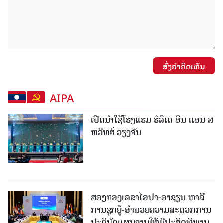
ສົ່ງຄໍາຄິດເຫັນ
AIPA
ເປີດນໍາໃຊ້ໂຮງແຮມ ຮໍລິເດ ອິນ ແອນ ສ
ຫວີທສ໌ ວຽງຈັນ
ສອງກອງເລຂາໄອປາ-ອາຊຽນ ຫາລື
ການຊຸກຍູ້-ອຳນວຍຄວາມສະດວກການ
ປະຕິບັດແຜນງານໃຫ້ມີປະສິດທິພາບ