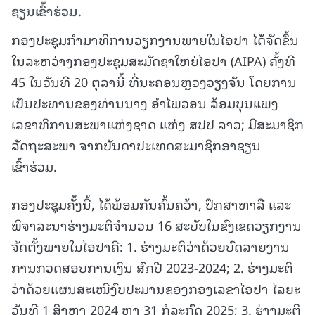
ຊຽນເຂົ້າຮ່ວມ.
ກອງປະຊຸມກຳມາທິການວຽກງານພາຍໃນໄອປາ ໄດ້ຈັດຂຶ້ນ
ໃນລະຫວ່າງກອງປະຊຸມສະມັດຊາໃຫຍ່ໄອປາ (AIPA) ຄັ້ງທີ
45 ໃນວັນທີ 20 ຕຸລານີ້ ທີ່ນະຄອນຫຼວງວຽງຈັນ ໂດຍການ
ເປັນປະທານຂອງທ່ານນາງ ອຳໄພວອນ ລ້ອມບຸນແພງ
ເລຂາທິການສະພາແຫ່ງຊາດ ແຫ່ງ ສປປ ລາວ; ມີສະມາຊິກ
ລັດຖະສະພາ ຈາກບັນດາປະເທດສະມາຊິກອາຊຽນ
ເຂົ້າຮ່ວມ.
ກອງປະຊຸມຄັ້ງນີ້, ໄດ້ພ້ອມກັນຄົ້ນຄວ້າ, ປຶກສາຫາລື ແລະ
ພິຈາລະນາຮ່າງມະຕິຈຳນວນ 16 ສະບັບໃນຂົງເຂດວຽກງານ
ຈັດຕັ້ງພາຍໃນໄອປາຄື: 1. ຮ່າງມະຕິວ່າດ້ວຍບົດລາຍງານ
ການກວດສອບການເງິນ ສົກປີ 2023-2024; 2. ຮ່າງມະຕິ
ວ່າດ້ວຍແຜນສະເໜີງົບປະມານຂອງກອງເລຂາໄອປາ ໄລຍະ
ວັນທີ 1 ສິງຫາ 2024 ຫາ 31 ກໍລະກົດ 2025; 3. ຮ່າງມະຕິ