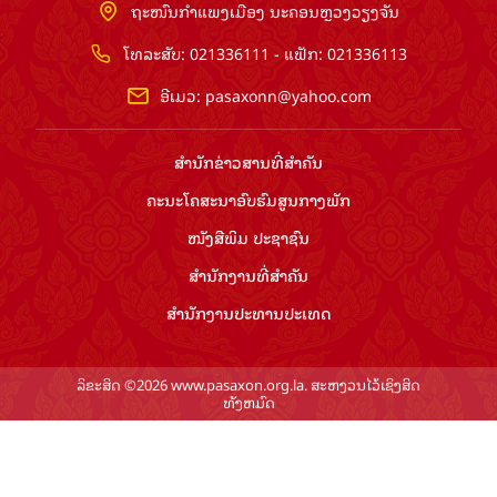
ຖະໜົນກຳແພງເມືອງ ນະຄອນຫຼວງວຽງຈັນ
ໂທລະສັບ: 021336111 - ແຟັກ: 021336113
ອີເມວ:
pasaxonn@yahoo.com
ສຳ​ນັກ​ຂ່າວ​ສານ​ທີ່​ສຳ​ຄັນ​
ຄະນະໂຄສະນາອົບຮົມ​ສູນ​ກາງ​ພັກ
ໜັງສືພິມ ປະ​ຊາ​ຊົນ
ສຳ​ນັກ​ງານ​ທີ່​ສຳ​ຄັນ
ສຳ​ນັກ​ງານ​ປະ​ທານ​ປະ​ເທດ
ລິຂະສິດ ©2026 www.pasaxon.org.la. ສະຫງວນໄວ້ເຊິງສິດ
ທັງຫມົດ