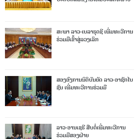
ສະພາ ລາວ-ເບລາຣຸດຊີ ເພີ່ມທະວີການ
ຮ່ວມມືເຂົ້າສູ່ລວງເລິກ
ສອງອົງການນິຕິບັນຍັດ ລາວ-ອາຊັກໄບ
ຊັນ ເພີ່ມທະວີການຮ່ວມມື
ລາວ-ອານເຊຣີ ສືບຕໍ່ເພີ່ມທະວີການ
ຮ່ວມມືສອງຝ່າຍ