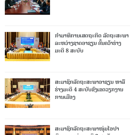
ກຳມາທິການເສດຖະກິດ ລັດຖະສະພາ
ລະຫວ່າງຊາດອາຊຽນ ຄົ້ນຄວ້າຮ່າງ
ມະຕິ 8 ສະບັບ
ສະມາຊິກລັດຖະສະພາອາຊຽນ ຫາລື
ຮ່າງມະຕິ 4 ສະບັບຂົງເຂດວຽກງານ
ການເມືອງ
ສະມາຊິກລັດຖະສະພາໜຸ່ມໄອປາ