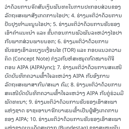
ວ່າດ້ວຍການຈັດສັນເງິນພັນທະໃນການປະກອບສ່ວນຂອງ
ລັດຖະສະພາສັງເກດການໄອປາ; 4. ຮ່າງມະຕິວ່າດ້ວຍການ
ປັບປຸງທຳມະນູນໄອປາ; 5. ຮ່າງມະຕິວ່າດ້ວຍການຮັບຮອງ
ເອົາຄໍາແນະນຳ ແລະ ຂັ້ນຕອນການພົວພັນລະຫວ່າງໄອປາ
ກັບພາກສ່ວນພາຍນອກ; 6. ຮ່າງມະຕິວ່າດ້ວຍການ
ຮັບຮອງເອົາລະບຽບເງື່ອນໄຂ (TOR) ແລະ ກອບແນວຄວາມ
ຄິດ (Concept Note) ກ່ຽວກັບຫໍສະໝຸດກົດໝາຍດີຈີ
ຕອນ AIPA (AIPAlync); 7. ຮ່າງມະຕິວ່າດ້ວຍການສະເໜີ
ບົດບັນທຶກຄວາມເຂົ້າໃຈລະຫວ່າງ AIPA ກັບອົງການ
ລັດຖະສະພາສາກົນ/ສະມາ ຄົມ; 8. ຮ່າງມະຕິວ່າດ້ວຍການ
ສະເໜີບົດບັນທຶກຄວາມເຂົ້າໃຈລະຫວ່າງ AIPA ກັບຄູ່ຮ່ວມມື
ພັດທະນາ; 9. ຮ່າງມະຕິວ່າດ້ວຍການຮັບຮອງເອົາສະພາ
ແຫ່ງຊາດ ຣາຊະອານາຈັກບາເຣນເຂົ້າເປັນຜູ້ສັງເກດການ
ຂອງ AIPA; 10. ຮ່າງມະຕິວ່າດ້ວຍການຮັບຮອງເອົາສະພາ
ແຫ່ງຊາດບູນເດັດສະຕາກ (Bundestag) ຂອງສະຫະພັນ