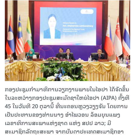
ກອງປະຊຸມກຳມາທິການວຽກງານພາຍໃນໄອປາ ໄດ້ຈັດຂຶ້ນ
ໃນລະຫວ່າງກອງປະຊຸມສະມັດຊາໃຫຍ່ໄອປາ (AIPA) ຄັ້ງທີ
45 ໃນວັນທີ 20 ຕຸລານີ້ ທີ່ນະຄອນຫຼວງວຽງຈັນ ໂດຍການ
ເປັນປະທານຂອງທ່ານນາງ ອຳໄພວອນ ລ້ອມບຸນແພງ
ເລຂາທິການສະພາແຫ່ງຊາດ ແຫ່ງ ສປປ ລາວ; ມີ
ສະມາຊິກລັດຖະສະພາ ຈາກບັນດາປະເທດສະມາຊິກອາ