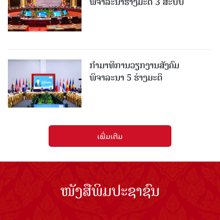
ພິຈາລະນາຮ່າງມະຕິ 3 ສະບັບ
ກໍາມາທິການວຽກງານສັງຄົມ
ພິຈາລະນາ 5 ຮ່າງມະຕິ
ເພີ່ມເຕີມ
ໜັງສືພິມປະຊາຊົນ