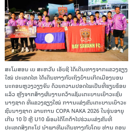
ສະໂມສອນ ເບ ສະຫວັນ ເອັບຊີ ໄດ້ເດີນທາງຈາກແຂວງຊຽງ
ໃໝ່ ປະເທດໄທ ໄດ້ເດີນທາງກັບເຖິງບ້ານເກີດເມືອງນອນ
ນະຄອນຫຼວງວຽງຈັນ ດ້ວຍຄວາມປອດໄພເປັນທີ່ຮຽບຮ້ອຍ
ແລ້ວ ຫຼັງຈາກສ້າງຜົນງານຄວ້າແຊັມເຕະບານເຍົາວະຊົນ
ນາໆຊາດ ທີ່ແຂວງຊຽງໃໝ່ ກາານເເຂ່ງຂັນເຕະບານເຍົາວະ
ຊົນນາໆຊາດ ລາຍການ COPA NAKA 2026 ໃນຮຸ່ນອາຍຸ
ເກີນ 10 ປີ ຫຼື U10 ພ້ອມໄດ້ໂຄຕ້າໄປຮ່ວມເເຂ່ງຂັນທີ່
ປະເທດສິງກະໂປ ນຳພາທີມເດີນທາງກັບໂດຍ ທ່ານ ຄອນ