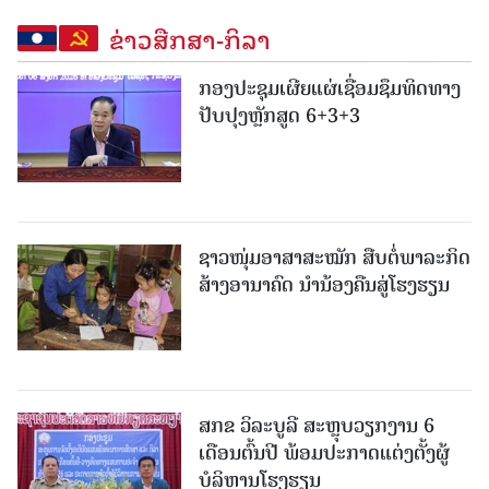
ຂ່າວສືກສາ-ກິລາ
ກອງປະຊຸມເຜີຍແຜ່ເຊື່ອມຊຶມທິດທາງ
ປັບປຸງຫຼັກສູດ 6+3+3
ຊາວໜຸ່ມອາສາສະໝັກ ສືບຕໍ່ພາລະກິດ
ສ້າງອານາຄົດ ນໍານ້ອງຄືນສູ່ໂຮງຮຽນ
ສກຂ ວິລະບູລີ ສະຫຼຸບວຽກງານ 6
ເດືອນຕົ້ນປີ ພ້ອມປະກາດແຕ່ງຕັ້ງຜູ້
ບໍລິຫານໂຮງຮຽນ