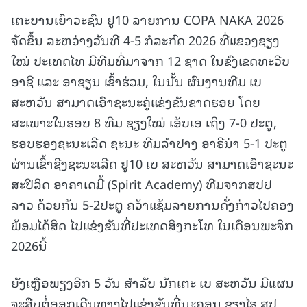
ເຕະບານເຍົາວະຊົນ ຢູ10 ລາຍການ COPA NAKA 2026
ຈັດຂຶ້ນ ລະຫວ່າງວັນທີ 4-5 ກໍລະກົດ 2026 ທີ່ແຂວງຊຽງ
ໃໝ່ ປະເທດໄທ ມີທີມທີ່ມາຈາກ 12 ຊາດ ໃນຂົງເຂດທະວີບ
ອາຊີ ແລະ ອາຊຽນ ເຂົ້າຮ່ວມ, ໃນນັ້ນ ຜົນງານທີມ ເບ
ສະຫວັນ ສາມາດເອົາຊະນະຄູ່ແຂ່ງຂັນຂາດຮອຍ ໂດຍ
ສະເພາະໃນຮອບ 8 ທີມ ຊຽງໃໝ່ ເອັບເອ ເຖິງ 7-0 ປະຕູ,
ຮອບຮອງຊະນະເລີດ ຊະນະ ທີມລຳປາງ ອາຣີນ່າ 5-1 ປະຕູ
ຜ່ານເຂົ້າຊີງຊະນະເລີດ ຢູ10 ເບ ສະຫວັນ ສາມາດເອົາຊະນະ
ສະປີລິດ ອາຄາເດມີ້ (Spirit Academy) ທີມຈາກສປປ
ລາວ ດ້ວຍກັນ 5-2ປະຕູ ຄວ້າແຊັມລາຍການດັ່ງກ່າວໄປຄອງ
ພ້ອມໄດ້ສິດ ໄປແຂ່ງຂັນທີ່ປະເທດສິງກະໂທ ໃນເດືອນພະຈິກ
2026ນີ້
ຍັງເຫຼືອພຽງອີກ 5 ວັນ ສຳລັບ ນັກເຕະ ເບ ສະຫວັນ ມີແຜນ
ຈະສືບຕໍ່ອອກເດີນທາງໄປແຂ່ງຂັນທີ່ນະຄອນ ຊຽງໄຮ ສປ