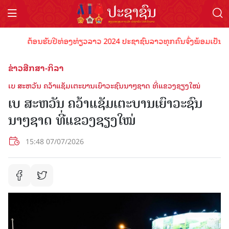
ຕ້ອນຮັບປີທ່ອງທ່ຽວລາວ 2024 ປະຊາຊົນລາວທຸກຄົນຈົ່ງພ້ອມເປັນເຈົ້າພາ
ຂ່າວສືກສາ-ກິລາ
ເບ ສະຫວັນ ຄວ້າແຊັມເຕະບານເຍົາວະຊົນນາໆຊາດ ທີ່ແຂວງຊຽງໃໝ່
ເບ ສະຫວັນ ຄວ້າແຊັມເຕະບານເຍົາວະຊົນ
ນາໆຊາດ ທີ່ແຂວງຊຽງໃໝ່
15:48 07/07/2026