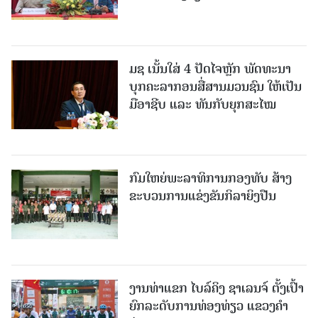
ມຊ ເນັ້ນໃສ່ 4 ປັດໄຈຫຼັກ ພັດທະນາ
ບຸກຄະລາກອນສື່ສານມວນຊົນ ໃຫ້ເປັນ
ມືອາຊີບ ແລະ ທັນກັບຍຸກສະໄໝ
ກົມໃຫຍ່ພະລາທິການກອງທັບ ສ້າງ
ຂະບວນການແຂ່ງຂັນກິລາຍິງປືນ
ງານທ່າແຂກ ໄບລ໌ຄິງ ຊາເລນຈ໌ ຕັ້ງເປົ້າ
ຍົກລະດັບການທ່ອງທ່ຽວ ແຂວງຄໍາ