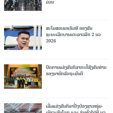
ມ່ວນ
ສະໂມສອນເຄເອັມທີ ຄອງຂັນ
ຊະນະເລີດບານເຕະລາວລີກ 2 ນວ
2026
ປິດການແຂ່ງຂັນກິລາກະຕໍ້ຊີງຂັນທ່ານ
ຮອງນາຍົກລັດຖະມົນຕີ
ເລີ່ມແຂ່ງຂັນກິລາປິ່ງປ່ອງຊາວໜຸ່ມ-
ເຍົາວະຊົນໂລກ ແລະ ຮຸ່ນທົ່ວໄປທີ່ ນວ