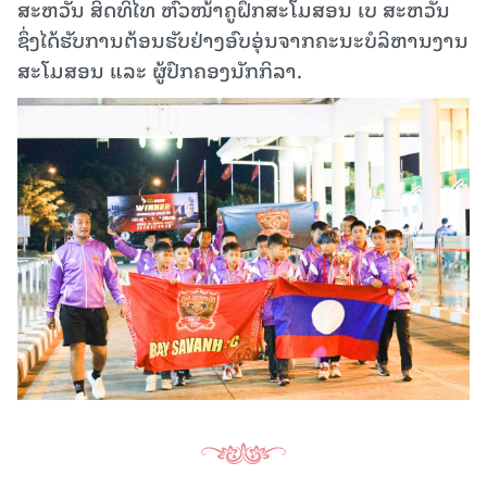
ສະຫວັນ ສິດທິໄທ ຫົວໜ້າຄູຝຶກສະໂມສອນ ເບ ສະຫວັນ
ຊຶ່ງໄດ້ຮັບການຕ້ອນຮັບຢ່າງອົບອຸ່ນຈາກຄະນະບໍລິຫານງານ
ສະໂມສອນ ແລະ ຜູ້ປົກຄອງນັກກິລາ.