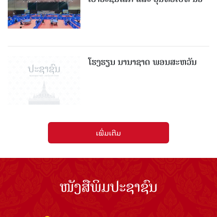
ໂຮງຮຽນ ນານາຊາດ ພອນສະຫວັນ
ເພີ່ມເຕີມ
ໜັງສືພິມປະຊາຊົນ