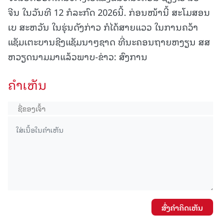
ຈີນ ໃນວັນທີ 12 ກໍລະກົດ 2026ນີ້. ກ່ອນໜ້ານີ້ ສະໂມສອນ
ເບ ສະຫວັນ ໃນຮຸ່ນດັງກ່າວ ກໍໄດ້ສາຍແວວ ໃນການຄວ້າ
ແຊັມເຕະບານຊີງແຊັມນາໆຊາດ ທີ່ນະຄອນຖາຍຫງຽນ ສສ
ຫວຽດນາມມາແລ້ວພາບ-ຂ່າວ: ສົງການ
ຄໍາເຫັນ
ສົ່ງຄໍາຄິດເຫັນ