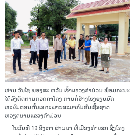
ທ່ານ ວັນໄຊ ພອງສະ ຫວັນ ເຈົ້າແຂວງຄໍາມ່ວນ ພ້ອມຄະນະ
ໄດ້ລົງຕິດຕາມກວດກາໂຄງ ການກໍ່ສ້າງໂຮງຮຽນມັດ
ທະຍົມຕອນຕົ້ນເອກະພາບສະມາຄົມຄົນເຊື້ອຊາດ
ຫວຽດນາມແຂວງຄຳມ່ວນ
ໃນວັນທີ 19 ສິງຫາ ຜ່ານມາ ທີ່ເມືອງທ່າແຂກ ຊຶ່ງໂຄງ