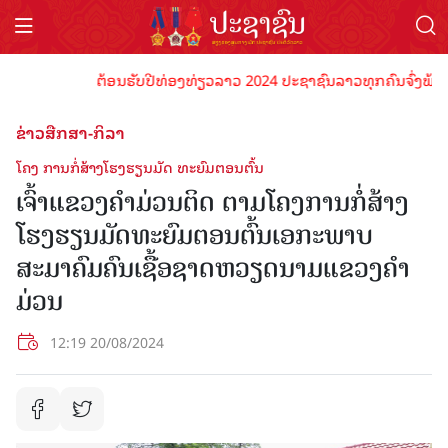
ຕ້ອນຮັບປີທ່ອງທ່ຽວລາວ 2024 ປະຊາຊົນລາວທຸກຄົນຈົ່ງພ້ອມເປັນ
ຂ່າວສືກສາ-ກິລາ
ໂຄງ ການກໍ່ສ້າງໂຮງຮຽນມັດ ທະຍົມຕອນຕົ້ນ
ເຈົ້າແຂວງຄຳມ່ວນຕິດ ຕາມໂຄງການກໍ່ສ້າງ
ໂຮງຮຽນມັດທະຍົມຕອນຕົ້ນເອກະພາບ
ສະມາຄົມຄົນເຊື້ອຊາດຫວຽດນາມແຂວງຄຳ
ມ່ວນ
12:19 20/08/2024