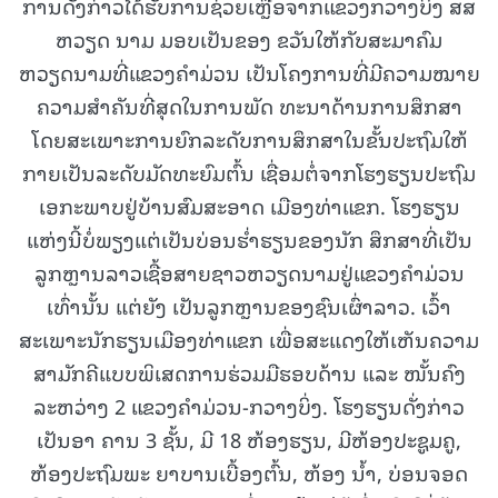
ການດັ່ງກ່າວໄດ້ຮັບການຊ່ວຍເຫຼືອຈາກແຂວງກວາງບິ່ງ ສສ
ຫວຽດ ນາມ ມອບເປັນຂອງ ຂວັນໃຫ້ກັບສະມາຄົມ
ຫວຽດນາມທີ່ແຂວງຄໍາມ່ວນ ເປັນໂຄງການທີ່ມີຄວາມໝາຍ
ຄວາມສຳຄັນທີ່ສຸດໃນການພັດ ທະນາດ້ານການສຶກສາ
ໂດຍສະເພາະການຍົກລະດັບການສຶກສາໃນຂັ້ນປະຖົມໃຫ້
ກາຍເປັນລະດັບມັດທະຍົມຕົ້ນ ເຊື່ອມຕໍ່ຈາກໂຮງຮຽນປະຖົມ
ເອກະພາບຢູ່ບ້ານສົມສະອາດ ເມືອງທ່າແຂກ. ໂຮງຮຽນ
ແຫ່ງນີ້ບໍ່ພຽງແຕ່ເປັນບ່ອນຮໍ່າຮຽນຂອງນັກ ສຶກສາທີ່ເປັນ
ລູກຫຼານລາວເຊື້ອສາຍຊາວຫວຽດນາມຢູ່ແຂວງຄໍາມ່ວນ
ເທົ່ານັ້ນ ແຕ່ຍັງ ເປັນລູກຫຼານຂອງຊົນເຜົ່າລາວ. ເວົ້າ
ສະເພາະນັກຮຽນເມືອງທ່າແຂກ ເພື່ອສະແດງໃຫ້ເຫັນຄວາມ
ສາມັກຄີແບບພິເສດການຮ່ວມມືຮອບດ້ານ ແລະ ໜັ້ນຄົງ
ລະຫວ່າງ 2 ແຂວງຄໍາມ່ວນ-ກວາງບິ່ງ. ໂຮງຮຽນດັ່ງກ່າວ
ເປັນອາ ຄານ 3 ຊັ້ນ, ມີ 18 ຫ້ອງຮຽນ, ມີຫ້ອງປະຊູມຄູ,
ຫ້ອງປະຖົມພະ ຍາບານເບື້ອງຕົ້ນ, ຫ້ອງ ນໍ້າ, ບ່ອນຈອດ