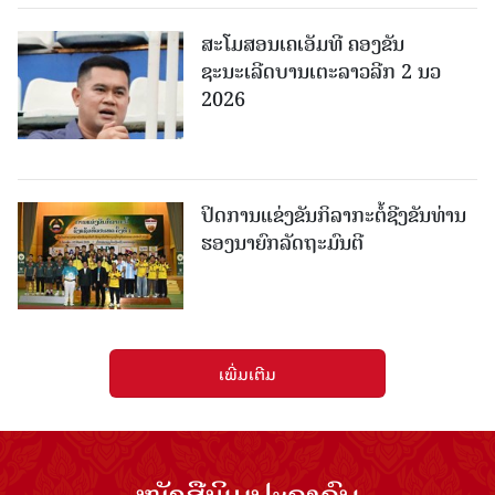
ສະໂມສອນເຄເອັມທີ ຄອງຂັນ
ຊະນະເລີດບານເຕະລາວລີກ 2 ນວ
2026
ປິດການແຂ່ງຂັນກິລາກະຕໍ້ຊີງຂັນທ່ານ
ຮອງນາຍົກລັດຖະມົນຕີ
ເພີ່ມເຕີມ