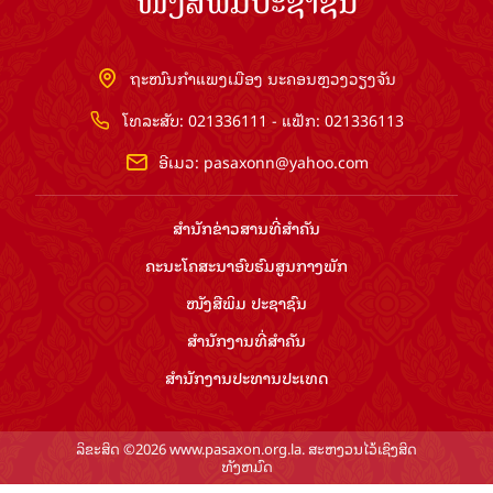
ໜັງສືພິມປະຊາຊົນ
ຖະໜົນກຳແພງເມືອງ ນະຄອນຫຼວງວຽງຈັນ
ໂທລະສັບ: 021336111 - ແຟັກ: 021336113
ອີເມວ:
pasaxonn@yahoo.com
ສຳ​ນັກ​ຂ່າວ​ສານ​ທີ່​ສຳ​ຄັນ​
ຄະນະໂຄສະນາອົບຮົມ​ສູນ​ກາງ​ພັກ
ໜັງສືພິມ ປະ​ຊາ​ຊົນ
ສຳ​ນັກ​ງານ​ທີ່​ສຳ​ຄັນ
ສຳ​ນັກ​ງານ​ປະ​ທານ​ປະ​ເທດ
ລິຂະສິດ ©2026 www.pasaxon.org.la. ສະຫງວນໄວ້ເຊິງສິດ
ທັງຫມົດ