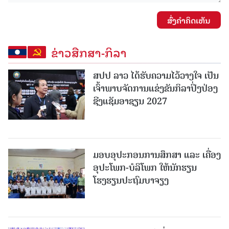
ສົ່ງຄໍາຄິດເຫັນ
ຂ່າວສືກສາ-ກິລາ
ສປປ ລາວ ໄດ້ຮັບຄວາມໄວ້ວາງໃຈ ເປັນ
ເຈົ້າພາບຈັດການແຂ່ງຂັນກິລາປິ່ງປ່ອງ
ຊີງແຊັມອາຊຽນ 2027
ມອບອຸປະກອນການສຶກສາ ແລະ ເຄື່ອງ
ອຸປະໂພກ-ບໍລິໂພກ ໃຫ້ນັກຮຽນ
ໂຮງຮຽນປະຖົມບາຈຽງ