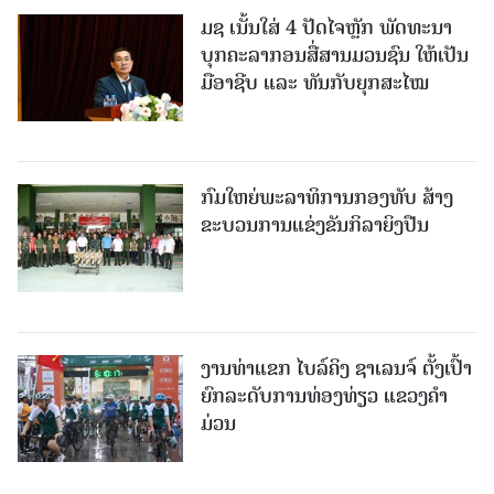
ມຊ ເນັ້ນໃສ່ 4 ປັດໄຈຫຼັກ ພັດທະນາ
ບຸກຄະລາກອນສື່ສານມວນຊົນ ໃຫ້ເປັນ
ມືອາຊີບ ແລະ ທັນກັບຍຸກສະໄໝ
ກົມໃຫຍ່ພະລາທິການກອງທັບ ສ້າງ
ຂະບວນການແຂ່ງຂັນກິລາຍິງປືນ
ງານທ່າແຂກ ໄບລ໌ຄິງ ຊາເລນຈ໌ ຕັ້ງເປົ້າ
ຍົກລະດັບການທ່ອງທ່ຽວ ແຂວງຄໍາ
ມ່ວນ