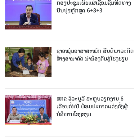
ກອງປະຊຸມເຜີຍແຜ່ເຊື່ອມຊຶມທິດທາງ
ປັບປຸງຫຼັກສູດ 6+3+3
ຊາວໜຸ່ມອາສາສະໝັກ ສືບຕໍ່ພາລະກິດ
ສ້າງອານາຄົດ ນໍານ້ອງຄືນສູ່ໂຮງຮຽນ
ສກຂ ວິລະບູລີ ສະຫຼຸບວຽກງານ 6
ເດືອນຕົ້ນປີ ພ້ອມປະກາດແຕ່ງຕັ້ງຜູ້
ບໍລິຫານໂຮງຮຽນ