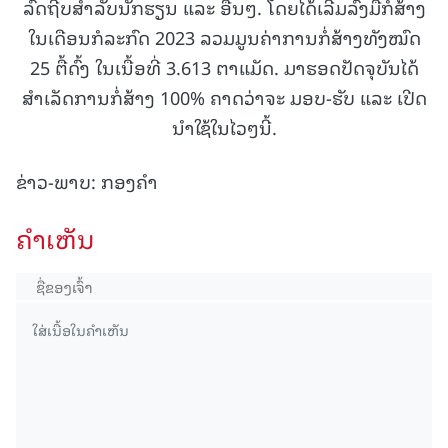
ລົດຖີບສໍາລັບນັກຮຽນ ແລະ ອື່ນໆ. ໂດຍໄດ້ເລີ່ມລົງມືກໍ່ສ້າງ
ໃນເດືອນກໍລະກົດ 2023 ລວມມູນຄ່າການກໍ່ສ້າງທັງໝົດ
25 ຕື້ດົ້ງ ໃນເນື້ອທີ່ 3.613 ຕາແມັດ. ມາຮອດປັດຈຸບັນໄດ້
ສຳເລັດການກໍ່ສ້າງ 100% ຄາດວ່າຈະ ມອບ-ຮັບ ແລະ ເປີດ
ນຳໃຊ້ໃນໄວໆນີ້.
ຂ່າວ-ພາບ: ກອງຄຳ
ຄໍາເຫັນ