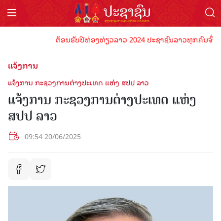
ຕ້ອນຮັບປີທ່ອງທ່ຽວລາວ 2024 ປະຊາຊົນລາວທຸກຄົນຈົ່ງພ້ອມເ
ແຈ້ງການ
ແຈ້ງການ ກະຊວງການຕ່າງປະເທດ ແຫ່ງ ສປປ ລາວ
ແຈ້ງການ ກະຊວງການຕ່າງປະເທດ ແຫ່ງ
ສປປ ລາວ
09:54 20/06/2025