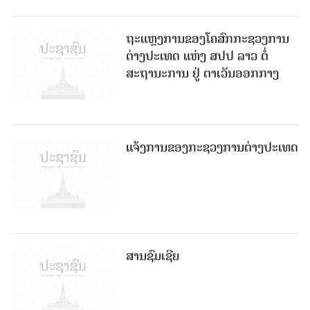
ຖະແຫຼງການຂອງໂຄສົກກະຊວງການ
ຕ່າງປະເທດ ແຫ່ງ ສປປ ລາວ ຕໍ່
ສະຖານະການ ຢູ່ ຕາເວັນອອກກາງ
ແຈ້ງການຂອງກະຊວງການຕ່າງປະເທດ
ສານຊົມເຊີຍ