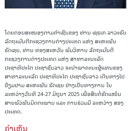
ໂດຍຕອບສະໜອງຕາມຄໍາເຊີນຂອງ ທ່ານ ເຊຣເກ ລາວະຣົບ
ລັດຖະມົນຕີກະຊວງການຕ່າງປະເທດ ແຫ່ງ ສະຫະພັນ
ຣັດເຊຍ, ທ່ານ ທອງສະຫວັນ ພົມວິຫານ ລັດຖະມົນຕີ
ກະຊວງການຕ່າງປະເທດ ແຫ່ງ ສາທາລະນະລັດ
ປະຊາທິປະໄຕ ປະຊາຊົນລາວ ຈະນໍາພາຄະນະຜູ້ແທນຂອງ
ສາທາລະນະລັດ ປະຊາທິປະໄຕ ປະຊາຊົນລາວ ເດີນທາງໄປ
ຢ້ຽມຢາມ ສະຫະພັນ ຣັດເຊຍ ຢ່າງເປັນທາງການ ໃນ
ລະຫວ່າງວັນທີ 24-27 ມິຖຸນາ 2025 ເພື່ອສືບຕໍ່ຮັດແໜ້ນ
ສາຍພົວພັນມິດຕະພາບ ແລະ ການຮ່ວມມື ລະຫວ່າງ ສອງ
ປະເທດ.
ຄໍາເຫັນ