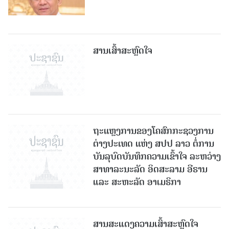
ສານເສົ້າສະຫຼົດໃຈ
ຖະແຫຼງການຂອງໂຄສົກກະຊວງການ
ຕ່າງປະເທດ ແຫ່ງ ສປປ ລາວ ຕໍ່ການ
ບັນລຸບົດບັນທຶກຄວາມເຂົ້າໃຈ ລະຫວ່າງ
ສາທາລະນະລັດ ອິດສະລາມ ອີຣານ
ແລະ ສະຫະລັດ ອາເມຣິກາ
ສານສະແດງຄວາມເສົ້າສະຫຼົດໃຈ