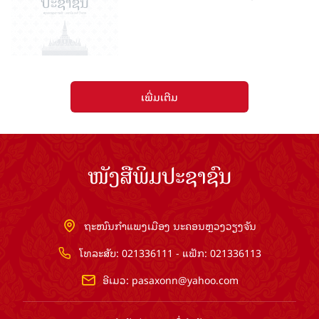
ເພີ່ມເຕີມ
ໜັງສືພິມປະຊາຊົນ
ຖະໜົນກຳແພງເມືອງ ນະຄອນຫຼວງວຽງຈັນ
ໂທລະສັບ: 021336111 - ແຟັກ: 021336113
ອີເມວ:
pasaxonn@yahoo.com