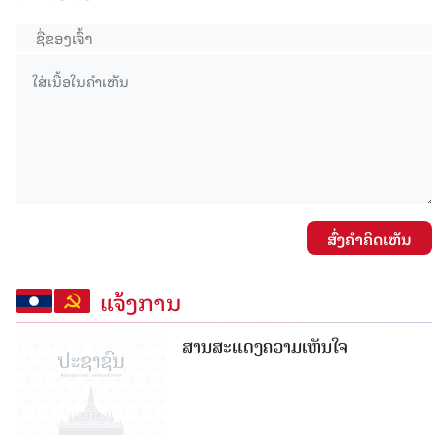
ສົ່ງຄໍາຄິດເຫັນ
ແຈ້ງການ
ສານສະແດງຄວາມເຫັນໃຈ