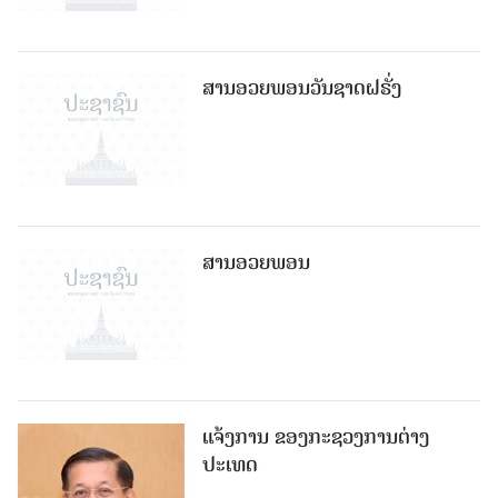
ສານອວຍພອນວັນຊາດຝຣັ່ງ
ສານອວຍພອນ
ແຈ້ງການ ຂອງກະຊວງການຕ່າງ
ປະເທດ