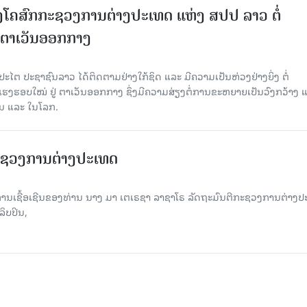
ໂຄສົກກະຊວງການຕ່າງປະເທດ ແຫ່ງ ສປປ ລາວ ຕໍ່
 ຕາເວັນອອກກາງ
ໄຕ ປະຊາຊົນລາວ ໄດ້ຕິດຕາມຢ່າງໃກ້ຊິດ ແລະ ມີຄວາມເປັນຫ່ວງຢ່າງຍິ່ງ ຕໍ່
ຮອບໃໝ່ ຢູ່ ຕາເວັນອອກກາງ ຊຶ່ງມີຄວາມສ່ຽງຕໍ່ການຂະຫຍາຍເປັນວົງກວ້າງ 
້ນ ແລະ ໃນໂລກ.
ະຊວງການຕ່າງປະເທດ
ຊື້ອເຊີນຂອງທ່ານ ນາງ ມາ ເຕເຣຊາ ລາຊາໂຣ ລັດຖະມົນຕີກະຊວງການຕ່າງປ
ິບປິນ,