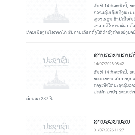
ວັນທີ 14 ກໍລະກົດນີ້,
ຄວາມຊົມເຊີຍເຖິງພະນະທ
ຫຼວງເຊອູນ ຊຶ່ງມີເນື້
ລາວ ກໍຄືໃນນາມສ່ວນຕົວ
ທ່ານເນື່ອງໃນໂອກາດໄດ້ ຮັບການເລືອກຕັ້ງໃຫ້ດຳລົງຕຳແໜ່ງນາຍົ
ສານອວຍພອນວັນ
14/07/2026 08:42
ວັນທີ 14 ກໍລະກົດນີ້,
ພະນະທ່ານ ເອັມມານຸຍແອນ
ຕາງໜ້າໃຫ້ປະຊາຊົນລາວ 
ປະເສີດ ມາຍັງ ພະນະທ່
ຄົບຮອບ 237 ປີ.
ສານອວຍພອນ
01/07/2026 11:27