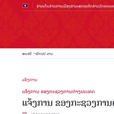
ຂ່າວເດັ່ນ
ຂ່າວການເມືອງ
ຂ່າວເສດຖະກິດ
ຂ່າວວັດທະນະທ
ສະເໜີ
ພັກປປ ລາວ
ແຈ້ງການ
ແຈ້ງການ ຂອງກະຊວງການຕ່າງປະເທດ
ແຈ້ງການ ຂອງກະຊວງການ