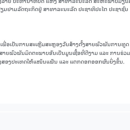
ອງລາຍ ປະທານາທິບໍດີ ແຫ່ງ ສາທາລະນະລັດ ສະຫະພາບມຽນ
ຽມຢາມລັດຖະກິດຢູ່ ສາທາລະນະລັດ ປະຊາທິປະໄຕ ປະຊາຊົນ
 ເພື່ອເປັນການສະເຫຼີມສະຫຼອງວັນສ້າງຕັ້ງສາຍພົວພັນການທູດ
ຍສາຍພົວພັນມິດຕະພາບອັນເປັນມູນເຊື້ອທີ່ດີງາມ ແລະ ການຮ່ວມ
ງສອງປະເທດໃຫ້ແໜ້ນແຟ້ນ ແລະ ແຕກດອກອອກຜົນຍິ່ງຂຶ້ນ.