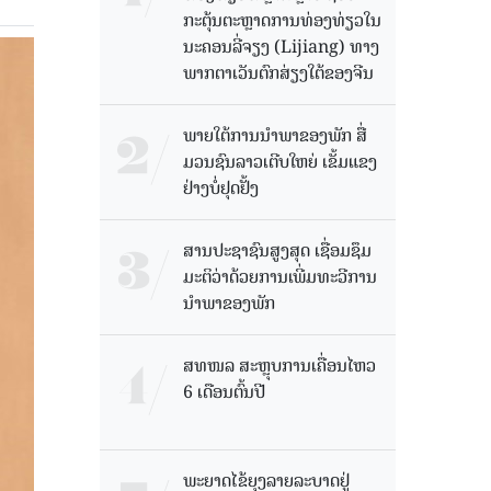
ກະຕຸ້ນຕະຫຼາດການທ່ອງທ່ຽວໃນ
ນະຄອນລີ່ຈຽງ (Lijiang) ທາງ
ພາກຕາເວັນຕົກສ່ຽງໃຕ້ຂອງຈີນ
ພາຍໃຕ້ການນໍາພາຂອງພັກ ສື່
ມວນຊົນລາວເຕີບໃຫຍ່ ເຂັ້ມແຂງ
ຢ່າງບໍ່ຢຸດຢັ້ງ
ສານປະຊາຊົນສູງສຸດ ເຊື່ອມຊຶມ
ມະຕິວ່າດ້ວຍການເພີ່ມທະວີການ
ນຳພາຂອງພັກ
ສທໜລ ສະຫຼຸບການເຄື່ອນໄຫວ
6 ເດືອນຕົ້ນປີ
ພະຍາດໄຂ້ຍຸງລາຍລະບາດຢູ່