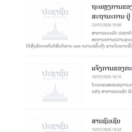
ຖະແຫຼງການຂອງ
ສະຖານະການ ຢູ່
23/07/2026 10:58
ສາທາລະນະລັດ ປະຊາທິປະ
ສະຖານະການຄວາມຮຸນແຮງ
ໄດ້ສົ່ງຜົນກະທົບຕໍ່ສັນຕິພາບ ແລະ ຄວາມໝັ້ນຄົງ ພາຍໃນພາກພື
ແຈ້ງການຂອງກ
16/07/2026 16:10
ໂດຍຕອບສະໜອງຕາມການເ
ແຫ່ງ ສາທາລະນະລັດ ຟີລ
ສານຊົມເຊີຍ
15/07/2026 14:33