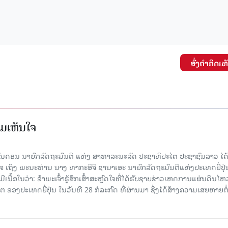
ສົ່ງຄໍາຄິດເຫ
ມເຫັນໃຈ
ນດອນ ນາຍົກລັດຖະມົນຕີ ແຫ່ງ ສາທາລະນະລັດ ປະຊາທິປະໄຕ ປະຊາຊົນລາວ ໄດ້ສ
ຖິງ ພະນະທ່ານ ນາງ ທາກະອິຈິ ຊານາເອະ ນາຍົກລັດຖະມົນຕີແຫ່ງປະເທດຍີ່ປຸ່ນ
ເນື້ອໃນວ່າ: ຂ້າພະເຈົ້າຮູ້ສຶກເສົ້າສະຫຼົດໃຈທີ່ໄດ້ຮັບຊາບຂ່າວເຫດການແຜ່ນດິນໄຫ
 ຂອງປະເທດຍີ່ປຸ່ນ ໃນວັນທີ 28 ກໍລະກົດ ທີ່ຜ່ານມາ ຊຶ່ງໄດ້ສ້າງຄວາມເສຍຫາຍຕໍ່