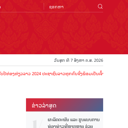
n
ວັນສຸກ ທີ 7 ສິງຫາ ຄ.ສ. 2026
່ຽວລາວ 2024 ປະຊາຊົນລາວທຸກຄົນຈົ່ງພ້ອມເປັນເຈົ້າພາບທີ່ດີ ຕ້ອນຮັບນັກທ່
ຂ່າວ​ລ່າ​ສຸດ
ຜະລິດຕະພັນ ແລະ ຮູບແບບການ
ທ່ອງທ່ຽວທີ່ຫຼາກຫຼາຍ ຊ່ວຍ