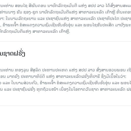
 ພະນະທ່ານ ສອນໄຊ ສີພັນດອນ ນາຍົກລັດຖະມົນຕີ ແຫ່ງ ສປປ ລາວ ໄດ້ສົ່ງສານສະ
່ານນາງ ຮັນ ຊອງ-ຊຸກ ນາຍົກລັດຖະມົນຕີແຫ່ງ ສາທາລະນະລັດ ເກົາຫຼີ ທີ່ນະຄ
ອໃນວ່າ: ໃນນາມລັດຖະບານ ແລະ ປະຊາຊົນແຫ່ງ ສາທາລະນະລັດ ປະຊາທິປະໄຕ ປະຊາ
, ຂ້າພະເຈົ້າ ຂໍສະແດງຄວາມຊົມເຊີຍອັນອົບອຸ່ນ ແລະ ພອນໄຊອັນປະເສີດ ມາຍັງພ
ກລັດຖະມົນຕີແຫ່ງ ສາທາລະນະລັດ ເກົາຫຼີ.
ຊາດຝຣັ່ງ
 ພະນະທ່ານ ທອງລຸນ ສີສຸລິດ ປະທານປະເທດ ແຫ່ງ ສປປ ລາວ ສົ່ງສານອວຍພອນ ເຖ
 ມາຄຣົງ ປະທານາທິບໍດີ ແຫ່ງ ສາທາລະນະລັດຝຣັ່ງທີ່ປາຣີ ຊຶ່ງມີເນື້ອໃນວ່າ:
ແລະ ໃນນາມສ່ວນຕົວ, ຂ້າພະເຈົ້າ ຂໍສະແດງຄວາມຊົມເຊີຍອັນອົບອຸ່ນ ແລະ ພອນ
ານ ແລະ ປະຊາຊົນຝຣັ່ງ ທຸກຖ້ວນໜ້າ ເນື່ອງໃນໂອກາດວັນຊາດ ສາທາລະນະລັດ ຝຣັ