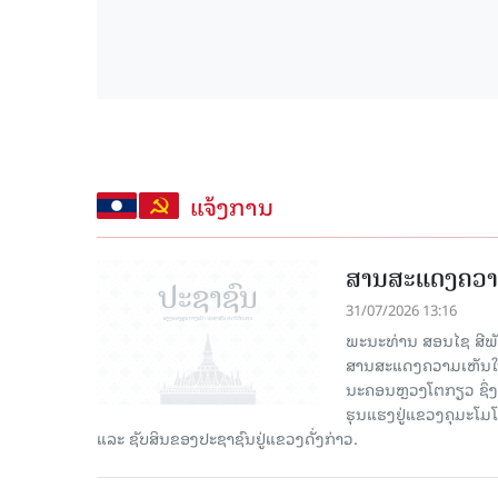
ແຈ້ງການ
ສານສະແດງຄວາ
31/07/2026 13:16
ພະນະທ່ານ ສອນໄຊ ສີພັ
ສານສະແດງຄວາມເຫັນໃຈ ເ
ນະຄອນຫຼວງໂຕກຽວ ຊຶ່ງມີ
ຮຸນແຮງຢູ່ແຂວງຄຸມະໂມໂຕ
ແລະ ຊັບສິນຂອງປະຊາຊົນຢູ່ແຂວງດັ່ງກ່າວ.