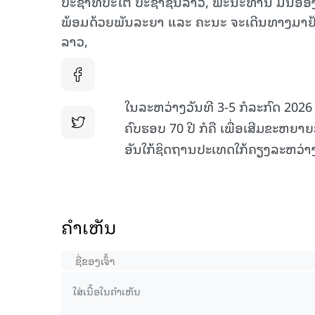
ປະຊາທິປະໄຕ ປະຊາຊົນລາວ, ພະນະທ່ານ ມິນອ
ພ້ອມດ້ວຍພັນລະຍາ ແລະ ຄະນະ ຈະເດີນທາງມາຢ້
ລາວ,
ໃນລະຫວ່າງວັນທີ 3-5 ກໍລະກົດ 2026
ຄົບຮອບ 70 ປີ ກໍຄື ເພື່ອເສີມຂະຫຍາ
ອັນໃກ້ຊິດຖານປະເທດໃກ້ຄຽງລະຫວ່າ
ຄໍາເຫັນ