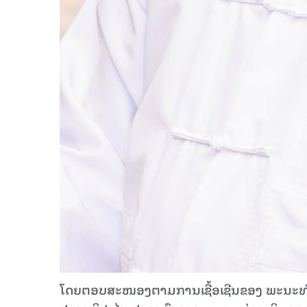
ໂດຍຕອບສະໜອງຕາມການເຊື້ອເຊີນຂອງ ພະນະທ່