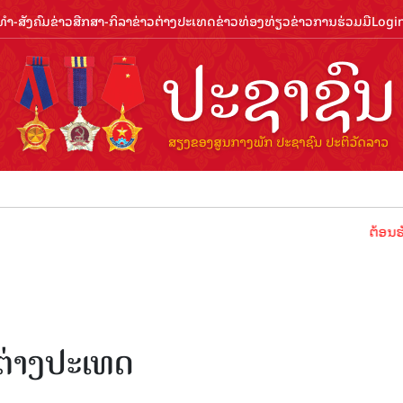
ຳ-ສັງຄົມ
ຂ່າວສືກສາ-ກິລາ
ຂ່າວຕ່າງປະເທດ
ຂ່າວທ່ອງທ່ຽວ
ຂ່າວການຮ່ວມມື
Logi
ຕ້ອນຮັບປີທ່ອງທ
ຕ່າງປະເທດ