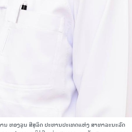
15.039(06-08-20
ານ ທອງລຸນ ສີສຸລິດ ປະທານປະເທດແຫ່ງ ສາທາລະນະລັດ