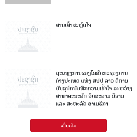
ສານເສົ້າສະຫຼົດໃຈ
ຖະແຫຼງການຂອງໂຄສົກກະຊວງການ
ຕ່າງປະເທດ ແຫ່ງ ສປປ ລາວ ຕໍ່ການ
ບັນລຸບົດບັນທຶກຄວາມເຂົ້າໃຈ ລະຫວ່າງ
ສາທາລະນະລັດ ອິດສະລາມ ອີຣານ
ແລະ ສະຫະລັດ ອາເມຣິກາ
ເພີ່ມເຕີມ