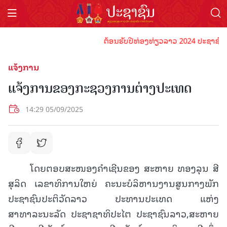
ຕ້ອນຮັບປີທ່ອງທ່ຽວລາວ 2024 ປະຊາຊົນລາວທຸ
ແຈ້ງການ
ແຈ້ງການຂອງກະຊວງການຕ່າງປະເທດ
14:29 05/09/2025
ໂດຍຕອບສະໜອງຄໍາເຊີນຂອງ ສະຫາຍ ທອງລຸນ ສີ
ສຸລິດ ເລຂາທິການໃຫຍ່ ຄະນະບໍລິຫານງານສູນກາງພັກ
ປະຊາຊົນປະຕິວັດລາວ ປະທານປະເທດ ແຫ່ງ
ສາທາລະນະລັດ ປະຊາຊາທິປະໄຕ ປະຊາຊົນລາວ,ສະຫາຍ