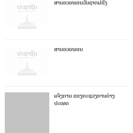
ສານອວຍພອນວັນຊາດຝຣັ່ງ
ສານອວຍພອນ
ແຈ້ງການ ຂອງກະຊວງການຕ່າງ
ປະເທດ