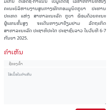
ມີເກນ ດີເອັດຊ໌-ກາແນນ ເບີມູເດັດຊ໌ ເລຂາທິການທີໜຶ່ງ
ຄະນະບໍລິຫານງານສູນກາງພັກກອມມູນິດກູບາ ປະທານ
ປະເທດ ແຫ່ງ ສາທາລະນະລັດ ກູບາ ພ້ອມດ້ວຍຄະນະ
ຜູ້ແທນຂັ້ນສູງ ຈະເດີນທາງມາຢ້ຽມຢາມ ລັດຖະກິດ
ສາທາລະນະລັດ ປະຊາທິປະໄຕ ປະຊາຊົນລາວ ໃນວັນທີ 6-7
ກັນຍາ 2025.
ຄໍາເຫັນ