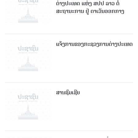
ຕ່າງປະເທດ ແຫ່ງ ສປປ ລາວ ຕໍ່
ສະຖານະການ ຢູ່ ຕາເວັນອອກກາງ
ແຈ້ງການຂອງກະຊວງການຕ່າງປະເທດ
ສານຊົມເຊີຍ