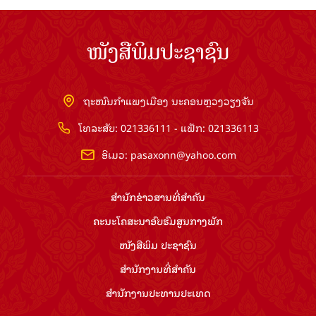
ໜັງສືພິມປະຊາຊົນ
ຖະໜົນກຳແພງເມືອງ ນະຄອນຫຼວງວຽງຈັນ
ໂທລະສັບ: 021336111 - ແຟັກ: 021336113
ອີເມວ:
pasaxonn@yahoo.com
ສຳ​ນັກ​ຂ່າວ​ສານ​ທີ່​ສຳ​ຄັນ​
ຄະນະໂຄສະນາອົບຮົມ​ສູນ​ກາງ​ພັກ
ໜັງສືພິມ ປະ​ຊາ​ຊົນ
ສຳ​ນັກ​ງານ​ທີ່​ສຳ​ຄັນ
ສຳ​ນັກ​ງານ​ປະ​ທານ​ປະ​ເທດ