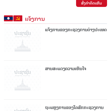
ສົ່ງຄໍາຄິດເຫັນ
ແຈ້ງການ
ແຈ້ງການຂອງກະຊວງການຕ່າງປະເທດ
ສານສະແດງຄວາມເຫັນໃຈ
ຖະແຫຼງການຂອງໂຄສົກກະຊວງການ