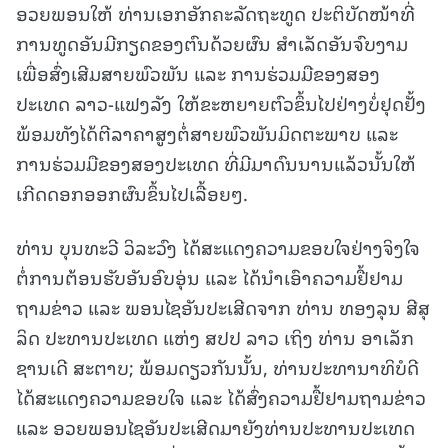
ອວຍພອນໃຫ້ ທ່ານເອກອັກຄະລັດຖະທູດ ປະຕິບັດໜ້າທີ່
ການທູດອັນມີກຽດຂອງຕົນດ້ວຍຜົນ ສຳເລັດອັນຈົບງາມ
ເພື່ອສົ່ງເສີມສາຍພົວພັນ ແລະ ການຮ່ວມມືຂອງສອງ
ປະເທດ ລາວ-ແຟງລັງ ໃຫ້ຂະຫຍາຍຕົວຂຶ້ນໄປຢ່າງບໍ່ຢຸດຢັ້ງ
ພ້ອມທັງໄດ້ຕີລາຄາສູງຕໍ່ສາຍພົວພັນມິດຕະພາບ ແລະ
ການຮ່ວມມືຂອງສອງປະເທດ ທີ່ມີມາດົນນານແລ້ວນັ້ນໃຫ້
ເກີດດອກອອກຜົນຂຶ້ນໄປເລື້ອຍໆ.
ທ່ານ ບຸນທະວີ ວິລະວົງ ໄດ້ສະແດງຄວາມຂອບໃຈຢ່າງຈິງໃຈ
ຕໍ່ການຕ້ອນຮັບອັນອົບອຸ່ນ ແລະ ໄດ້ນຳເອົາຄວາມຢື້ຢາມ
ຖາມຂ່າວ ແລະ ພອນໄຊອັນປະເສີດຈາກ ທ່ານ ທອງລຸນ ສີສຸ
ລິດ ປະທານປະເທດ ແຫ່ງ ສປປ ລາວ ເຖິງ ທ່ານ ອາເລັກ
ຊານເດີ ສະຕາບ; ພ້ອມດຽວກັນນັ້ນ, ທ່ານປະທານາທິບໍດີ
ໄດ້ສະແດງຄວາມຂອບໃຈ ແລະ ໄດ້ສົ່ງຄວາມຢື້ຢາມຖາມຂ່າວ
ແລະ ອວຍພອນໄຊອັນປະເສີດມາຍັງທ່ານປະທານປະເທດ