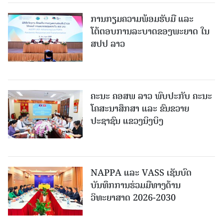
ການກຽມຄວາມພ້ອມຮັບມື ແລະ
ໂຕ້ຕອບການລະບາດຂອງພະຍາດ ໃນ
ສປປ ລາວ
ຄະນະ ຄອສພ ລາວ ພົບປະກັບ ຄະນະ
ໂຄສະນາສຶກສາ ແລະ ຂົນຂວາຍ
ປະຊາຊົນ ແຂວງນິງບິງ
NAPPA ແລະ VASS ເຊັນບົດ
ບັນທຶກການຮ່ວມມືທາງດ້ານ
ວິທະຍາສາດ 2026-2030