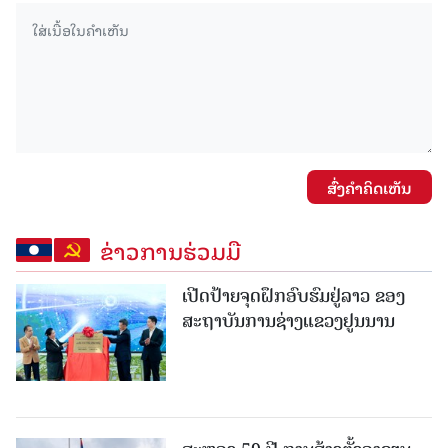
ສົ່ງຄໍາຄິດເຫັນ
ຂ່າວການຮ່ວມມື
ເປີດປ້າຍຈຸດຝຶກອົບຮົມຢູ່ລາວ ຂອງ
ສະຖາບັນການຊ່າງແຂວງຢູນນານ