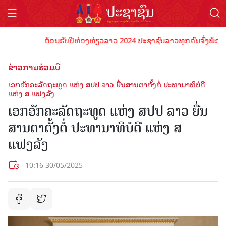
ຕ້ອນຮັບປີທ່ອງທ່ຽວລາວ 2024 ປະຊາຊົນລາວທຸກຄົນຈົ່ງພ້ອມເປັນເຈ
ຂ່າວການຮ່ວມມື
ເອກອັກຄະລັດຖະທູດ ແຫ່ງ ສປປ ລາວ ຍື່ນສານຕາຕັ້ງຕໍ່ ປະທານາທິບໍດີ
ແຫ່ງ ສ ແຟງລັງ
ເອກອັກຄະລັດຖະທູດ ແຫ່ງ ສປປ ລາວ ຍື່ນ
ສານຕາຕັ້ງຕໍ່ ປະທານາທິບໍດີ ແຫ່ງ ສ
ແຟງລັງ
10:16 30/05/2025