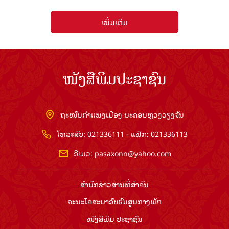
ເພີ່ມເຕີມ
ໜັງສືພິມປະຊາຊົນ
ຖະໜົນກຳແພງເມືອງ ນະຄອນຫຼວງວຽງຈັນ
ໂທລະສັບ: 021336111 - ແຟັກ: 021336113
ອີເມວ:
pasaxonn@yahoo.com
ສຳ​ນັກ​ຂ່າວ​ສານ​ທີ່​ສຳ​ຄັນ​
ຄະນະໂຄສະນາອົບຮົມ​ສູນ​ກາງ​ພັກ
ໜັງສືພິມ ປະ​ຊາ​ຊົນ