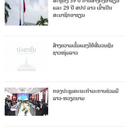
ສະຫຼອງ 59 ປີ ການສ້າງຕັ້ງອາຊຽນ
ແລະ 29 ປີ ສປປ ລາວ ເຂົ້າເປັນ
ສະມາຊິກອາຊຽນ
ສ້າງຄວາມເຂັ້ມແຂງໃຫ້ສື່ມວນຊົນ
ຊາວໜຸ່ມລາວ
ກອງປະຊຸມຄະນະກຳມະການຮ່ວມມື
ລາວ-ຫວຽດນາມ