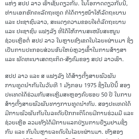
ແຫ່ງ ສປປ ລາວ ເຮົາເຊັ່ນດຽວກັນ. ໃນໂອກາດດຽວກັນນີ້,
ທ່ານເອກອັກຄະລັດຖະທູດ ກໍໄດ້ຕາງໜ້າໃຫ້ລັດຖະບານ
ແລະ ປະຊາຊົນລາວ, ສະແດງຄວາມຂອບໃຈຕໍ່ລັດຖະບານ
ແລະ ປະຊາຊົນ ແຟງລັງ ທີ່ໄດ້ໃຫ້ການສະໜັບສະໜູນ
ຊ່ວຍເຫຼືອຕໍ່ ສປປ ລາວ ໃນຫຼາຍຂົງເຂດໃນໄລຍະຜ່ານມາ ຊຶ່ງ
ເປັນການປະກອບສ່ວນອັນໃຫຍ່ຫຼວງເຂົ້າໃນການສ້າງສາ
ແລະ ພັດທະນາເສດຖະກິດ-ສັງຄົມຂອງ ສປປ ລາວເຮົາ.
ສປປ ລາວ ແລະ ສ ແຟງລັງ ໄດ້ສ້າງຕັ້ງສາຍພົວພັນ
ການທູດນຳກັນໃນວັນທີ 1 ມັງກອນ 1975 ຊຶ່ງໃນປີນີ້ ສອງ
ປະເທດໄດ້ຮ່ວມກັນສະເຫຼີມສະຫຼອງຄົບຮອບ 50 ປີ ໃນການ
ສ້າງຕັ້ງສາຍພົວພັນທາງການທູດນຳກັນ. ສອງປະເທດໄດ້
ມີການພົວພັນກັນໃນລະດັບປົກກະຕິໂດຍມີການຮ່ວມມື ແລະ
ຊ່ວຍເຫຼືອ ລວມທັງໄດ້ມີການແລກປ່ຽນການຢ້ຽມຢາມຊຶ່ງ
ກັນ ແລະ ກັນໃນຫຼາຍລະດັບໃນໄລຍະຜ່ານມາ. ທັງສອງ