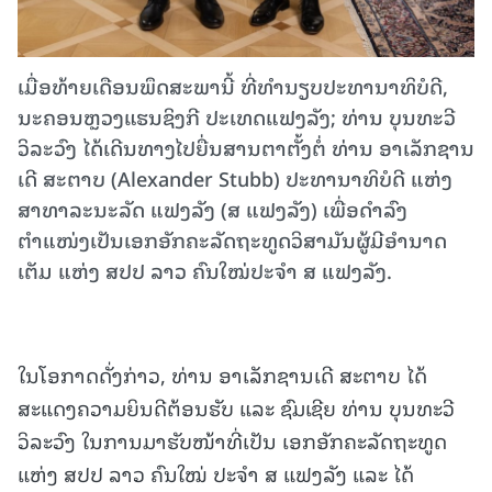
ເມື່ອທ້າຍເດືອນພຶດສະພານີ້ ທີ່ທຳນຽບປະທານາທິບໍດີ,
ນະຄອນຫຼວງແຮນຊິງກີ ປະເທດແຟງລັງ; ທ່ານ ບຸນທະວີ
ວິລະວົງ ໄດ້ເດີນທາງໄປຍື່ນສານຕາຕັ້ງຕໍ່ ທ່ານ ອາເລັກຊານ
ເດີ ສະຕາບ (Alexander Stubb) ປະທານາທິບໍດີ ແຫ່ງ
ສາທາລະນະລັດ ແຟງລັງ (ສ ແຟງລັງ) ເພື່ອດຳລົງ
ຕຳແໜ່ງເປັນເອກອັກຄະລັດຖະທູດວິສາມັນຜູ້ມີອຳນາດ
ເຕັມ ແຫ່ງ ສປປ ລາວ ຄົນໃໝ່ປະຈຳ ສ ແຟງລັງ.
ໃນໂອກາດດັ່ງກ່າວ, ທ່ານ ອາເລັກຊານເດີ ສະຕາບ ໄດ້
ສະແດງຄວາມຍິນດີຕ້ອນຮັບ ແລະ ຊົມເຊີຍ ທ່ານ ບຸນທະວີ
ວິລະວົງ ໃນການມາຮັບໜ້າທີ່ເປັນ ເອກອັກຄະລັດຖະທູດ
ແຫ່ງ ສປປ ລາວ ຄົນໃໝ່ ປະຈຳ ສ ແຟງລັງ ແລະ ໄດ້