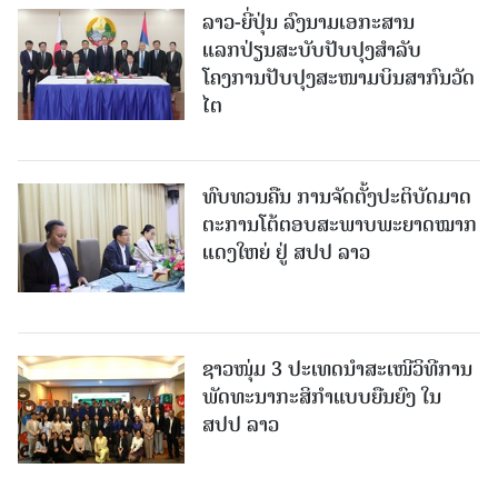
ລາວ-ຍີ່ປຸ່ນ ລົງນາມເອກະສານ
ແລກປ່ຽນສະບັບປັບປຸງສໍາລັບ
ໂຄງການປັບປຸງສະໜາມບິນສາກົນວັດ
ໄຕ
ທົບທວນຄືນ ການຈັດຕັ້ງປະຕິບັດມາດ
ຕະການໂຕ້ຕອບສະພາບພະຍາດໝາກ
ແດງໃຫຍ່ ຢູ່ ສປປ ລາວ
ຊາວໜຸ່ມ 3 ປະເທດນຳສະເໜີວິທີການ
ພັດທະນາກະສິກຳແບບຍືນຍົງ ໃນ
ສປປ ລາວ