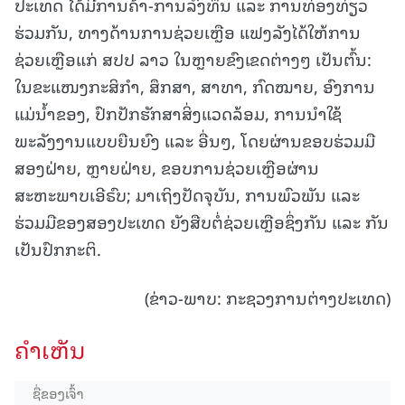
ປະເທດ ໄດ້ມີການຄ້າ-ການລົງທຶນ ແລະ ການທ່ອງທ່ຽວ
ຮ່ວມກັນ, ທາງດ້ານການຊ່ວຍເຫຼືອ ແຟງລັງໄດ້ໃຫ້ການ
ຊ່ວຍເຫຼືອແກ່ ສປປ ລາວ ໃນຫຼາຍຂົງເຂດຕ່າງໆ ເປັນຕົ້ນ:
ໃນຂະແໜງກະສິກໍາ, ສຶກສາ, ສາທາ, ກົດໝາຍ, ອົງການ
ແມ່ນ້ຳຂອງ, ປົກປັກຮັກສາສິ່ງແວດລ້ອມ, ການນຳໃຊ້
ພະລັງງານແບບຍືນຍົງ ແລະ ອື່ນໆ, ໂດຍຜ່ານຂອບຮ່ວມມື
ສອງຝ່າຍ, ຫຼາຍຝ່າຍ, ຂອບການຊ່ວຍເຫຼືອຜ່ານ
ສະຫະພາບເອີຣົບ; ມາເຖິງປັດຈຸບັນ, ການພົວພັນ ແລະ
ຮ່ວມມືຂອງສອງປະເທດ ຍັງສືບຕໍ່ຊ່ວຍເຫຼືອຊຶ່ງກັນ ແລະ ກັນ
ເປັນປົກກະຕິ.
(ຂ່າວ-ພາບ: ກະຊວງການຕ່າງປະເທດ)
ຄໍາເຫັນ