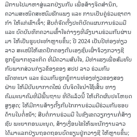
ມີການໄປມາຫາສູ່ແລກປ່ຽນກັນ ເພື່ອສ້າງຈິດສໍານຶກ,
ຄວາມສະໜິດສະໜົມຮັກແພງ ແລະ ການເປັນຄູ່ຮ່ວມຊາຕາ
ກໍາ ໃຫ້ແກ່ເຂົາເຈົ້າ; ສືບຕໍ່ຈັດຕັ້ງປະຕິບັດແຜນການຮ່ວມມື
ແລະ ບົດບັນທຶກຄວາມເຂົ້າໃຈຕ່າງໆທີ່ລົງນາມຮ່ວມກັນຜ່ານ
ມາ ໃຫ້ເປັນຮູບປະທໍາຫຼາຍຂຶ້ນ; ປີ 2024 ເປັນປີທ່ອງທ່ຽວ
ລາວ ສະເໜີໃຫ້ເຂດປົກຄອງຕົນເອງຊົນເຜົ່າຈ້ວງກວາງຊີ
ຊຸກຍູ້ພາກທຸລະກິດ ທີ່ມີຄວາມສົນໃຈ, ມີທ່າແຮງເພື່ອສົມທົບ
ກັບພາກສ່ວນກ່ຽວຂ້ອງຂອງ ສປປ ລາວ ຮ່ວມກັນ
ພັດທະນາ ແລະ ຮ່ວມກັນຊຸກຍູ້ການທ່ອງທ່ຽວຂອງສອງ
ຝ່າຍ ໃຫ້ມີບັນຍາກາດໃໝ່ ບົນຈິດໃຈນໍາໃຊ້ເສັ້ນ ທາງ
ຄົມມະນາຄົມທີ່ມີພື້ນຖານ ທີ່ດີແລ້ວນີ້ ໃຫ້ເກີດຜົນປະໂຫຍດ
ສູງສຸດ; ໃຫ້ມີການສ້າງຕັ້ງກົນໄກການຮ່ວມມືຮ່ວມກັນຮອບ
ດ້ານໃນຕໍໍ່ໜ້າ; ສືບຕໍ່ການຮ່ວມມື ໃນຂົງເຂດວຽກງານກໍ່ສ້າງ
ຊັບ ພະຍາກອນມະນຸດ, ສ້າງເງື່ອນໄຂໃຫ້ພະນັກງານລາວ
ໄດ້ມາແລກປ່ຽນຖອດຖອນບົດຮຽນຢູ່ກວາງຊີ ໃຫ້ຫຼາຍຂຶ້ນ;