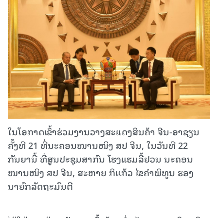
ໃນໂອກາດເຂົ້າຮ່ວມງານວາງສະແດງສິນຄ້າ ຈີນ-ອາຊຽນ
ຄັ້ງທີ 21 ທີ່ນະຄອນໜານໜິງ ສປ ຈີນ, ໃນວັນທີ 22
ກັນຍານີ້ ທີ່ສູນປະຊຸມສາກົນ ໂຮງແຮມລີ້ຢວນ ນະຄອນ
ໜານໜິງ ສປ ຈີນ, ສະຫາຍ ກິແກ້ວ ໄຂຄຳພິທູນ ຮອງ
ນາຍົກລັດຖະມົນຕີ