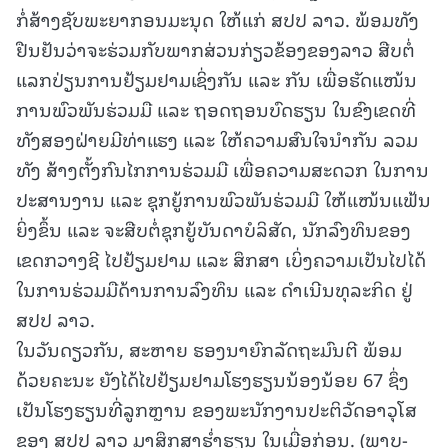
ກໍ່ສ້າງຊັບພະຍາກອນມະນຸດ ໃຫ້ແກ່ ສປປ ລາວ. ພ້ອມທັງ
ຢືນຢັນວ່າຈະຮ່ວມກັບພາກສ່ວນກ່ຽວຂ້ອງຂອງລາວ ສືບຕໍ່
ແລກປ່ຽນການຢ້ຽມຢາມເຊິ່ງກັນ ແລະ ກັນ ເພື່ອຮັດແໜ້ນ
ການພົວພັນຮ່ວມມື ແລະ ຖອດຖອນບົດຮຽນ ໃນຂົງເຂດທີ່
ທັງສອງຝ່າຍມີທ່າແຮງ ແລະ ໃຫ້ຄວາມສົນໃຈນຳກັນ ລວມ
ທັງ ສ້າງຕັ້ງກົນໄກການຮ່ວມມື ເພື່ອຄວາມສະດວກ ໃນການ
ປະສານງານ ແລະ ຊຸກຍູ້ການພົວພັນຮ່ວມມື ໃຫ້ແໜ້ນແຟ້ນ
ຍິ່ງຂຶ້ນ ແລະ ຈະສືບຕໍ່ຊຸກຍູ້ບັນດາບໍລິສັດ, ນັກລົງທຶນຂອງ
ເຂດກວາງຊີ ໄປຢ້ຽມຢາມ ແລະ ສຶກສາ ເບິ່ງຄວາມເປັນໄປໄດ້
ໃນການຮ່ວມມືດ້ານການລົງທຶນ ແລະ ດໍາເນີນທຸລະກິດ ຢູ່
ສປປ ລາວ.
ໃນວັນດຽວກັນ, ສະຫາຍ ຮອງນາຍົກລັດຖະມົນຕີ ພ້ອມ
ດ້ວຍຄະນະ ຍັງໄດ້ໄປຢ້ຽມຢາມໂຮງຮຽນນ້ອງນ້ອຍ 67 ຊຶ່ງ
ເປັນໂຮງຮຽນທີ່ລູກຫຼານ ຂອງພະນັກງານປະຕິວັດອາວຸໂສ
ຂອງ ສປປ ລາວ ມາສຶກສາຮໍ່າຮຽນ ໃນເມື່ອກ່ອນ. (ພາບ-