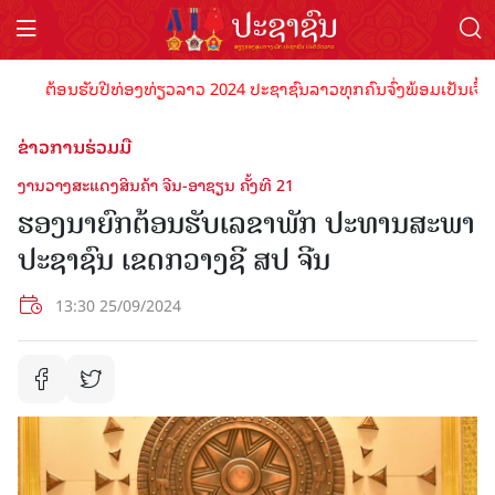
ຕ້ອນຮັບປີທ່ອງທ່ຽວລາວ 2024 ປະຊາຊົນລາວທຸກຄົນຈົ່ງພ້ອມເປັນເຈົ້າພາບທີ
ຂ່າວການຮ່ວມມື
ງານວາງສະແດງສິນຄ້າ ຈີນ-ອາຊຽນ ຄັ້ງທີ 21
ຮອງນາຍົກຕ້ອນຮັບເລຂາພັກ ປະທານສະພາ
ປະຊາຊົນ ເຂດກວາງຊີ ສປ ຈີນ
13:30 25/09/2024