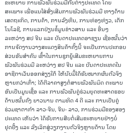
ຂະຫຍາຍ ການພົວພັນຮ່ວມມືກັບຕ່າງປະເທດ ໂດຍ
ສະເພາະ ເພື່ອແນໃສ່ສົ່ງເສີມການພົວພັນຮ່ວມມື ທາງດ້ານ
ເສດຖະກິດ, ການຄ້າ, ການລົງທຶນ, ການທ່ອງທ່ຽວ, ເຕັກ
ໂນໂລຊີ, ການແລກປ່ຽນຂໍ້ມູນຂ່າວສານ ແລະ ອື່ນໆ
ລະຫວ່າງ ສປ ຈີນ ແລະ ບັນດາປະເທດອາຊຽນ ເຊື່ອໝັ້ນວ່າ
ການຈັດງານວາງສະແດງສິນຄ້າຄັ້ງນີ້ ຈະເປັນການປະກອບ
ສ່ວນອັນສໍາຄັນ ເຂົ້າໃນການຊຸກຍູ້ເສີມຂະຫຍາຍການ
ພົວພັນຮ່ວມມື ລະຫວ່າງ ສປ ຈີນ ແລະ ບັນດາປະເທດໃນ
ອາຊີຕາເວັນອອກສ່ຽງໃຕ້ ໃຫ້ນັບມື້ໄດ້ຮັບໝາກຜົນຕົວຈິງ
ຫຼາຍກວ່າເກົ່າ; ໄດ້ຕີລາຄາສູງຕໍ່ສາຍພົວພັນມິດ ຕະພາບ
ອັນເປັນມູນເຊື້ອ ແລະ ການພົວພັນຄູ່ຮ່ວມຍຸດທະສາດຮອບ
ດ້ານໝັ້ນຄົງ ຍາວນານ ຕາມທິດ 4 ດີ ແລະ ການເປັນຄູ່
ຮ່ວມຊາຕາກໍາ ລາວ-ຈີນ, ຈີນ- ລາວ, ການຮ່ວມມືຂອງສອງ
ປະເທດ ເຫັນວ່າ ໄດ້ຮັບການສືບຕໍ່ເສີມຂະຫຍາຍຢ່າງບໍ່
ຢຸດຢັ້ງ ແລະ ລົງເລິກສູ່ວຽກງານຕົວຈິງຫຼາຍດ້ານ ໂດຍ