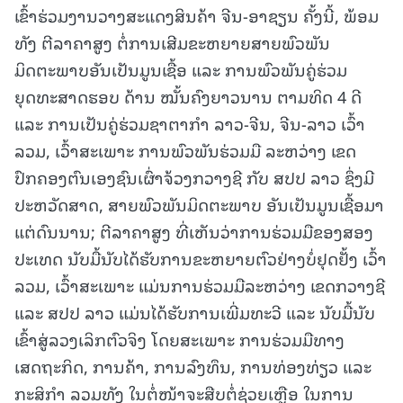
ເຂົ້າຮ່ວມງານວາງສະແດງສິນຄ້າ ຈີນ-ອາຊຽນ ຄັ້ງນີ້, ພ້ອມ
ທັງ ຕີລາຄາສູງ ຕໍ່ການເສີມຂະຫຍາຍສາຍພົວພັນ
ມິດຕະພາບອັນເປັນມູນເຊື້ອ ແລະ ການພົວພັນຄູ່ຮ່ວມ
ຍຸດທະສາດຮອບ ດ້ານ ໝັ້ນຄົງຍາວນານ ຕາມທິດ 4 ດີ
ແລະ ການເປັນຄູ່ຮ່ວມຊາຕາກໍາ ລາວ-ຈີນ, ຈີນ-ລາວ ເວົ້າ
ລວມ, ເວົ້າສະເພາະ ການພົວພັນຮ່ວມມື ລະຫວ່າງ ເຂດ
ປົກຄອງຕົນເອງຊົນເຜົ່າຈ້ວງກວາງຊີ ກັບ ສປປ ລາວ ຊຶ່ງມີ
ປະຫວັດສາດ, ສາຍພົວພັນມິດຕະພາບ ອັນເປັນມູນເຊື້ອມາ
ແຕ່ດົນນານ; ຕີລາຄາສູງ ທີ່ເຫັນວ່າການຮ່ວມມືຂອງສອງ
ປະເທດ ນັບມື້ນັບໄດ້ຮັບການຂະຫຍາຍຕົວຢ່າງບໍ່ຢຸດຢັ້ງ ເວົ້າ
ລວມ, ເວົ້າສະເພາະ ແມ່ນການຮ່ວມມືລະຫວ່າງ ເຂດກວາງຊີ
ແລະ ສປປ ລາວ ແມ່ນໄດ້ຮັບການເພີ່ມທະວີ ແລະ ນັບມື້ນັບ
ເຂົ້າສູ່ລວງເລິກຕົວຈິງ ໂດຍສະເພາະ ການຮ່ວມມືທາງ
ເສດຖະກິດ, ການຄ້າ, ການລົງທຶນ, ການທ່ອງທ່ຽວ ແລະ
ກະສິກໍາ ລວມທັງ ໃນຕໍ່ໜ້າຈະສືບຕໍ່ຊ່ວຍເຫຼືອ ໃນການ