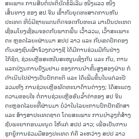
ສະເພາະ ການສືບຕໍ່ປະຕິບັດຂໍ້ລິເລີ່ມ ໜຶ່ງແລວ ໜຶ່ງ
ເສັ້ນທາງ ຂອງ ສປ ຈີນ ເຂົ້າກັບຍຸດທະສາດການຫັນ
ປະເທດ ທີ່ບໍ່ມີຊາຍແດນຕິດຈອດກັບທະເລ ມາເປັນປະເທດ
ເຊື່ອມໂຍງເຊື່ອມຈອດກັບພາກພື້ນ ເວົ້າລວມ, ເວົ້າສະເພາະ
ຕະ ຫຼອດໄລຍະຜ່ານມາ ສປປ ລາວ ແລະ ກັບເຂດປົກຄອງ
ຕົນເອງຊົນເຜົ່າຈ້ວງກວາງຊີ ໄດ້ມີການຮ່ວມມືກັນຢ່າງ
ໃກ້ຊິດ, ຊ່ວຍເຫຼືອສະໜັບສະໜູນເຊິ່ງກັນ ແລະ ກັນ, ການ
ແລກປ່ຽນການຢ້ຽມຢາມ ຂອງການນຳຂັ້ນສູງສອງຝ່າຍ ກໍ
ດຳເນີນໄປຢ່າງເປັນປົກກະຕິ ແລະ ໄດ້ເພີ່ມຂຶ້ນໃນແຕ່ລະປີ
ລວມທັງ ການຊ່ວຍເຫຼືອພັດທະນາດ້ານຕ່າງໆ; ໄດ້ສະແດງ
ຄວາມຂອບໃຈ ຕໍ່ການຊ່ວຍເຫຼືອອັນລໍ້າຄ່າຂອງ ສປ ຈີນ
ຕະຫຼອດໄລຍະທີີ່ຜ່ານມາ ບໍ່ວ່າໃນໄລຍະການປົກປັກຮັກສາ
ແລະ ສ້າງສາປະເທດຊາດ ໂດຍສະເພາະ ການບໍາລຸງກໍ່ສ້າງ
ຊັບພະຍາກອນມະນຸດ ໃຫ້ແກ່ ສປປ ລາວ; ເພື່ອເປັນການ
ຊຸກຍູ້ການຮ່ວມມືສອງປະເທດ ກໍຄື ລະຫວ່າງ ສປປ ລາວ