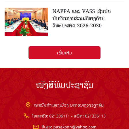
NAPPA ແລະ VASS ເຊັນບົດ
ບັນທຶກການຮ່ວມມືທາງດ້ານ
ວິທະຍາສາດ 2026-2030
ເພີ່ມເຕີມ
ໜັງສືພິມປະຊາຊົນ
ຖະໜົນກຳແພງເມືອງ ນະຄອນຫຼວງວຽງຈັນ
ໂທລະສັບ: 021336111 - ແຟັກ: 021336113
ອີເມວ:
pasaxonn@yahoo.com