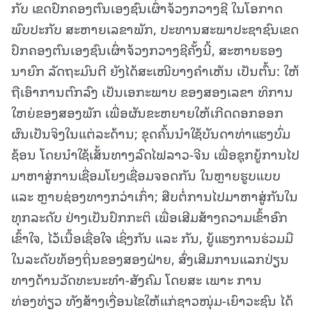
ກັບ ເຂດປົກຄອງຕົນເອງຊົນເຜົ່າຈ້ວງກວາງຊີ ໃນໂອກາດ
ພົບປະກັບ ສະຫາຍເລຂາພັກ, ປະທານສະພາປະຊາຊົນເຂດ
ປົກຄອງຕົນເອງຊົນເຜົ່າຈ້ວງກວາງຊີຄັ້ງນີ້, ສະຫາຍຮອງ
ນາຍົກ ລັດຖະມົນຕີ ຍັງໄດ້ສະເໜີບາງຄໍາເຫັນ ເປັນຕົ້ນ: ໃຫ້
ຖືເອົາການຕົກລົງ ເປັນເອກະພາບ ຂອງສອງເລຂາ ທິການ
ໃຫຍ່ຂອງສອງພັກ ເພື່ອຜັນຂະຫຍາຍໃຫ້ເກີດດອກອອກ
ຜົນເປັນຈິງໃນແຕ່ລະດ້ານ; ຂຸດຄົ້ນນໍາໃຊ້ບັນດາທ່າແຮງບົ່ມ
ຊ້ອນ ໂດຍນໍາໃຊ້ເສັ້ນທາງລົດໄຟລາວ-ຈີນ ເພື່ອຊຸກຍູ້ການໄປ
ມາຫາສູ່ການເຊື່ອມໂຍງເຊື່ອມຈອດກັນ ໃນຫຼາຍຮູບແບບ
ແລະ ຫຼາຍຊ່ອງທາງກວ່າເກົ່າ; ສືບຕໍ່ການໄປມາຫາສູ່ກັນໃນ
ທຸກລະດັບ ຢ່າງເປັນປົກກະຕິ ເພື່ອເສີມສ້າງຄວາມເຂົ້າອົກ
ເຂົ້າໃຈ, ໄວ້ເນື້ອເຊື່ອໃຈ ເຊິ່ງກັນ ແລະ ກັນ, ຍູ້ແຮງການຮ່ວມມື
ໃນລະດັບທ້ອງຖິ່ນຂອງສອງຝ່າຍ, ສົ່ງເສີມການແລກປ່ຽນ
ທາງດ້ານວັດທະນະທໍາ-ສັງຄົມ ໂດຍສະ ເພາະ ການ
ທ່ອງທ່ຽວ ທັງສ້າງເງື່ອນໄຂໃຫ້ແກ່ຊາວໜຸ່ມ-ເຍົາວະຊົນ ໄດ້