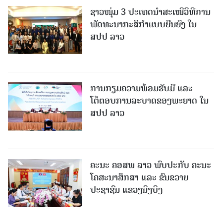
ຊາວໜຸ່ມ 3 ປະເທດນຳສະເໜີວິທີການ
ພັດທະນາກະສິກຳແບບຍືນຍົງ ໃນ
ສປປ ລາວ
ການກຽມຄວາມພ້ອມຮັບມື ແລະ
ໂຕ້ຕອບການລະບາດຂອງພະຍາດ ໃນ
ສປປ ລາວ
ຄະນະ ຄອສພ ລາວ ພົບປະກັບ ຄະນະ
ໂຄສະນາສຶກສາ ແລະ ຂົນຂວາຍ
ປະຊາຊົນ ແຂວງນິງບິງ