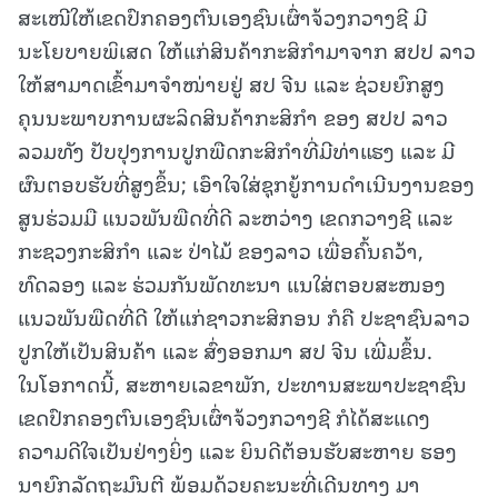
ສະເໜີໃຫ້ເຂດປົກຄອງຕົນເອງຊົນເຜົ່າຈ້ວງກວາງຊີ ມີ
ນະໂຍບາຍພິເສດ ໃຫ້ແກ່ສິນຄ້າກະສິກໍາມາຈາກ ສປປ ລາວ
ໃຫ້ສາມາດເຂົ້າມາຈໍາໜ່າຍຢູ່ ສປ ຈີນ ແລະ ຊ່ວຍຍົກສູງ
ຄຸນນະພາບການຜະລິດສິນຄ້າກະສິກໍາ ຂອງ ສປປ ລາວ
ລວມທັງ ປັບປຸງການປູກພືດກະສິກໍາທີ່ມີທ່າແຮງ ແລະ ມີ
ຜົນຕອບຮັບທີ່ສູງຂຶ້ນ; ເອົາໃຈໃສ່ຊຸກຍູ້ການດໍາເນີນງານຂອງ
ສູນຮ່ວມມື ແນວພັນພືດທີ່ດີ ລະຫວ່າງ ເຂດກວາງຊີ ແລະ
ກະຊວງກະສິກໍາ ແລະ ປ່າໄມ້ ຂອງລາວ ເພື່ອຄົ້ນຄວ້າ,
ທົດລອງ ແລະ ຮ່ວມກັນພັດທະນາ ແນໃສ່ຕອບສະໜອງ
ແນວພັນພືດທີ່ດີ ໃຫ້ແກ່ຊາວກະສິກອນ ກໍຄື ປະຊາຊົນລາວ
ປູກໃຫ້ເປັນສິນຄ້າ ແລະ ສົ່ງອອກມາ ສປ ຈີນ ເພີ່ມຂຶ້ນ.
ໃນໂອກາດນີ້, ສະຫາຍເລຂາພັກ, ປະທານສະພາປະຊາຊົນ
ເຂດປົກຄອງຕົນເອງຊົນເຜົ່າຈ້ວງກວາງຊີ ກໍໄດ້ສະແດງ
ຄວາມດີໃຈເປັນຢ່າງຍິ່ງ ແລະ ຍິນດີຕ້ອນຮັບສະຫາຍ ຮອງ
ນາຍົກລັດຖະມົນຕີ ພ້ອມດ້ວຍຄະນະທີ່ເດີນທາງ ມາ