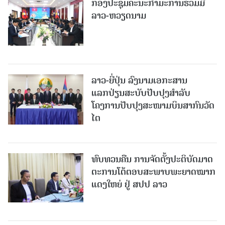
ກອງປະຊຸມຄະນະກຳມະການຮ່ວມມື
ລາວ-ຫວຽດນາມ
ລາວ-ຍີ່ປຸ່ນ ລົງນາມເອກະສານ
ແລກປ່ຽນສະບັບປັບປຸງສໍາລັບ
ໂຄງການປັບປຸງສະໜາມບິນສາກົນວັດ
ໄຕ
ທົບທວນຄືນ ການຈັດຕັ້ງປະຕິບັດມາດ
ຕະການໂຕ້ຕອບສະພາບພະຍາດໝາກ
ແດງໃຫຍ່ ຢູ່ ສປປ ລາວ