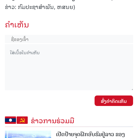
ຂ່າວ: ກົມປະຊາສຳພັນ, ຫສນຍ)
ຄໍາເຫັນ
ສົ່ງຄໍາຄິດເຫັນ
ຂ່າວການຮ່ວມມື
ເປີດປ້າຍຈຸດຝຶກອົບຮົມຢູ່ລາວ ຂອງ