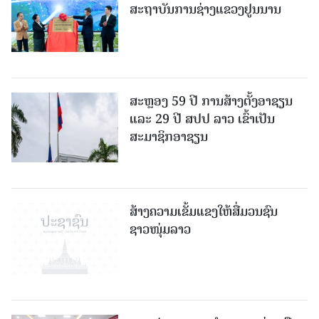
ສະຖາບັນການຊ່າງແຂວງຢູນນານ
ສະຫຼອງ 59 ປີ ການສ້າງຕັ້ງອາຊຽນ
ແລະ 29 ປີ ສປປ ລາວ ເຂົ້າເປັນ
ສະມາຊິກອາຊຽນ
ສ້າງຄວາມເຂັ້ມແຂງໃຫ້ສື່ມວນຊົນ
ຊາວໜຸ່ມລາວ