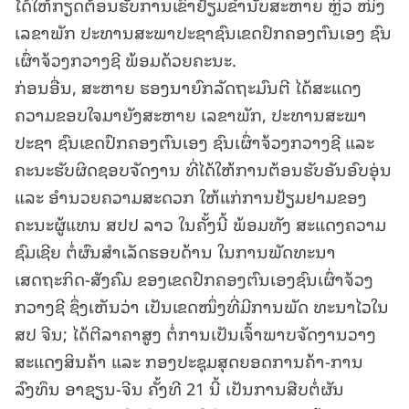
ໄດ້ໃຫ້ກຽດຕ້ອນຮັບການເຂົ້າຢ້ຽມຂໍ່ານັບສະຫາຍ ຫຼິວ ໜິງ
ເລຂາພັກ ປະທານສະພາປະຊາຊົນເຂດປົກຄອງຕົນເອງ ຊົນ
ເຜົ່າຈ້ວງກວາງຊີ ພ້ອມດ້ວຍຄະນະ.
ກ່ອນອື່ນ, ສະຫາຍ ຮອງນາຍົກລັດຖະມົນຕີ ໄດ້ສະແດງ
ຄວາມຂອບໃຈມາຍັງສະຫາຍ ເລຂາພັກ, ປະທານສະພາ
ປະຊາ ຊົນເຂດປົກຄອງຕົນເອງ ຊົນເຜົ່າຈ້ວງກວາງຊີ ແລະ
ຄະນະຮັບຜິດຊອບຈັດງານ ທີ່ໄດ້ໃຫ້ການຕ້ອນຮັບອັນອົບອຸ່ນ
ແລະ ອຳນວຍຄວາມສະດວກ ໃຫ້ແກ່ການຢ້ຽມຢາມຂອງ
ຄະນະຜູ້ແທນ ສປປ ລາວ ໃນຄັ້ງນີ້ ພ້ອມທັງ ສະແດງຄວາມ
ຊົມເຊີຍ ຕໍ່ຜົນສຳເລັດຮອບດ້ານ ໃນການພັດທະນາ
ເສດຖະກິດ-ສັງຄົມ ຂອງເຂດປົກຄອງຕົນເອງຊົນເຜົ່າຈ້ວງ
ກວາງຊີ ຊຶ່ງເຫັນວ່າ ເປັນເຂດໜຶ່ງທີ່ມີການພັດ ທະນາໄວໃນ
ສປ ຈີນ; ໄດ້ຕີລາຄາສູງ ຕໍ່ການເປັນເຈົ້າພາບຈັດງານວາງ
ສະແດງສິນຄ້າ ແລະ ກອງປະຊຸມສຸດຍອດການຄ້າ-ການ
ລົງທຶນ ອາຊຽນ-ຈີນ ຄັ້ງທີ 21 ນີ້ ເປັນການສືບຕໍ່ຜັນ