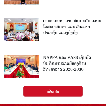
ຄະນະ ຄອສພ ລາວ ພົບປະກັບ ຄະນະ
ໂຄສະນາສຶກສາ ແລະ ຂົນຂວາຍ
ປະຊາຊົນ ແຂວງນິງບິງ
NAPPA ແລະ VASS ເຊັນບົດ
ບັນທຶກການຮ່ວມມືທາງດ້ານ
ວິທະຍາສາດ 2026-2030
ເພີ່ມເຕີມ