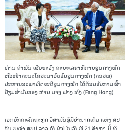
ທ່ານ ຄໍາພັນ ເຜີຍຍະວົງ ຄະນະເລຂາທິການສູນກາງພັກ
ຫົວໜ້າຄະນະໂຄສະນາອົບຮົມສູນກາງພັກ (ຄອສພ)
ປະທານສະພາທິດສະດີສູນກາງພັກ ໄດ້ຕ້ອນຮັບການເຂົ້າ
ຢ້ຽມຂໍ່ານັບຂອງ ທ່ານ ນາງ ຟາງ ຫົງ (Fang Hong)
ເອກອັກຄະລັດຖະທູດ ວິສາມັນຜູ້ມີອຳນາດເຕັມ ແຫ່ງ ສປ
ຈີນ ປະຈໍາ ສປປ ລາວ ຄົນໃໝ່ ໃນວັນທີ 21 ສິງຫາ ນີ້ ທີ່