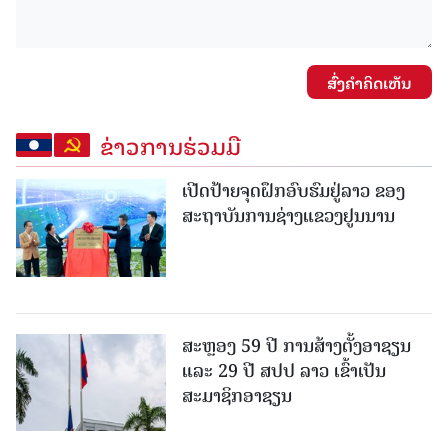
ສົ່ງຄໍາຄິດເຫັນ
ຂ່າວການຮ່ວມມື
ເປີດປ້າຍຈຸດຝຶກອົບຮົມຢູ່ລາວ ຂອງ
ສະຖາບັນການຊ່າງແຂວງຢູນນານ
ສະຫຼອງ 59 ປີ ການສ້າງຕັ້ງອາຊຽນ
ແລະ 29 ປີ ສປປ ລາວ ເຂົ້າເປັນ
ສະມາຊິກອາຊຽນ