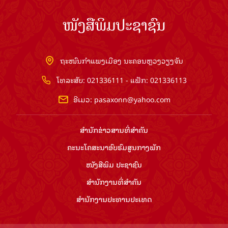
ໜັງສືພິມປະຊາຊົນ
ຖະໜົນກຳແພງເມືອງ ນະຄອນຫຼວງວຽງຈັນ
ໂທລະສັບ: 021336111 - ແຟັກ: 021336113
ອີເມວ:
pasaxonn@yahoo.com
ສຳ​ນັກ​ຂ່າວ​ສານ​ທີ່​ສຳ​ຄັນ​
ຄະນະໂຄສະນາອົບຮົມ​ສູນ​ກາງ​ພັກ
ໜັງສືພິມ ປະ​ຊາ​ຊົນ
ສຳ​ນັກ​ງານ​ທີ່​ສຳ​ຄັນ
ສຳ​ນັກ​ງານ​ປະ​ທານ​ປະ​ເທດ