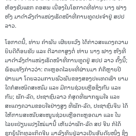
ຫ້ອງຮັບແຂກ ຄອສພ ເນື່ອງໃນໂອກາດທີ່ທ່ານ ນາງ ຟາງ
ຫົງ ມາດຳລົງຕໍາແໜ່ງເຮັດໜ້າທີ່ການທູດປະຈໍາຢູ່ ສປປ
ລາວ.
ໂອກາດນີ້, ທ່ານ ຄໍາພັນ ເຜີຍຍະວົງ ໄດ້ກ່າວສະແດງຄວາມ
ຍິນດີຕ້ອນຮັບ ແລະ ຕີລາຄາສູງຕໍ່ ທ່ານ ນາງ ຟາງ ຫົງທີ່
ມາດຳລົງຕໍາແໜ່ງເຮັດໜ້າທີ່ການທູດຢູ່ ສປປ ລາວ ຄັ້ງນີ້;
ພ້ອມທັງກ່າວວ່າ: ຕະຫຼອດໄລຍະທີ່ຜ່ານມາ ກໍຄືຫຼາຍປີ
ຜ່ານມາ ໂດຍລວມການພົວພັນຂອງສອງປະເທດເຮົາ ຍາມ
ໃດກໍສະໜິດສະໜົມ ແລະ ມີການຊ່ວຍເຫຼືອຊຶ່ງກັນ ແລະ
ກັນ; ພັກ-ລັດ, ປະຊາຊົນລາວ ກໍສຸດທີ່ພາກພູມໃຈ ແລະ
ສະແດງຄວາມຂອບໃຈຢ່າງສູງ ທີ່ພັກ-ລັດ, ປະຊາຊົນຈີນ ໄດ້
ໃຫ້ການສະໜັບສະໜູນຊ່ວຍເຫຼືອຕະຫຼອດມາ ແລະ ໃນ
ໄລຍະປ່ຽນແປງໃໝ່ມານີ້ ເຫັນວ່າພັກ-ລັດ ສປ ຈີນ ກໍໄດ້
ຊຸກຍູ້ນັກທຸລະກິດຈີນ ມາລົງທຶນຢູ່ລາວເປັນອັນດັບໜຶ່ງ ຊຶ່ງ