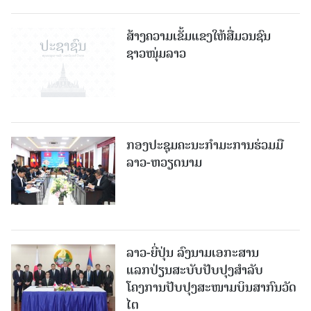
ສ້າງຄວາມເຂັ້ມແຂງໃຫ້ສື່ມວນຊົນ
ຊາວໜຸ່ມລາວ
ກອງປະຊຸມຄະນະກຳມະການຮ່ວມມື
ລາວ-ຫວຽດນາມ
ລາວ-ຍີ່ປຸ່ນ ລົງນາມເອກະສານ
ແລກປ່ຽນສະບັບປັບປຸງສໍາລັບ
ໂຄງການປັບປຸງສະໜາມບິນສາກົນວັດ
ໄຕ