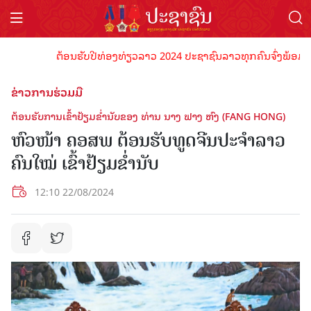
ຕ້ອນຮັບປີທ່ອງທ່ຽວລາວ 2024 ປະຊາຊົນລາວທຸກຄົນຈົ່ງພ້ອມເປັນເຈົ
ຂ່າວການຮ່ວມມື
ຕ້ອນຮັບການເຂົ້າຢ້ຽມຂໍ່ານັບຂອງ ທ່ານ ນາງ ຟາງ ຫົງ (FANG HONG)
ຫົວໜ້າ ຄອສພ ຕ້ອນຮັບທູດຈີນປະຈໍາລາວ
ຄົນໃໝ່ ເຂົ້າຢ້ຽມຂໍ່ານັບ
12:10 22/08/2024