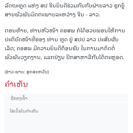
ລັດຖະທູດ ແຫ່ງ ສປ ຈີນຍິນດີຮ່ວມກັນກັບຝ່າຍລາວ ຊຸກຍູ້
ສາຍພົວພັນມິດຕະພາບລະຫວ່າງ ຈີນ - ລາວ.
ຕອນທ້າຍ, ທ່ານຫົວໜ້າ ຄອສພ ກໍໄດ້ອວຍພອນໃຫ້ການ
ປະຕິບັດໜ້າທີ່ຂອງ ທ່ານ ທູດ ຢູ່ ສປປ ລາວ ປະສົບຜົນ
ເລັດ; ຄອສພ ມີຄວາມຍິນດີຕ້ອນຮັບ ໃນການມາຕິດຕໍ່
ພົວພັນວຽກງານ, ແລກປ່ຽນ ປຶກສາຫາລືກັນໄດ້ຕະຫຼອດ.
(ຂ່າວ-ພາບ: ສຸກສະຫວັນ)
ຄໍາເຫັນ