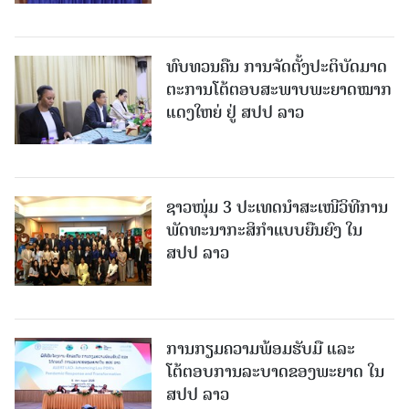
ທົບທວນຄືນ ການຈັດຕັ້ງປະຕິບັດມາດ
ຕະການໂຕ້ຕອບສະພາບພະຍາດໝາກ
ແດງໃຫຍ່ ຢູ່ ສປປ ລາວ
ຊາວໜຸ່ມ 3 ປະເທດນຳສະເໜີວິທີການ
ພັດທະນາກະສິກຳແບບຍືນຍົງ ໃນ
ສປປ ລາວ
ການກຽມຄວາມພ້ອມຮັບມື ແລະ
ໂຕ້ຕອບການລະບາດຂອງພະຍາດ ໃນ
ສປປ ລາວ