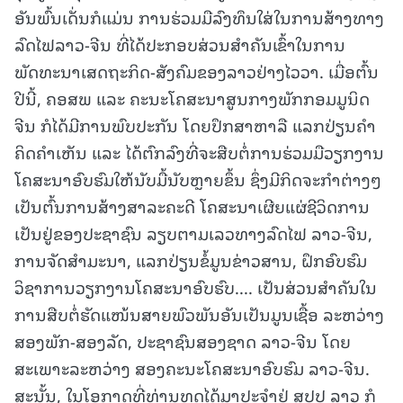
ອັນພົ້ນເດັ່ນກໍແມ່ນ ການຮ່ວມມືລົງທຶນໃສ່ໃນການສ້າງທາງ
ລົດໄຟລາວ-ຈີນ ທີ່ໄດ້ປະກອບສ່ວນສຳຄັນເຂົ້າໃນການ
ພັດທະນາເສດຖະກິດ-ສັງຄົມຂອງລາວຢ່າງໄວວາ. ເມື່ອຕົ້ນ
ປີນີ້, ຄອສພ ແລະ ຄະນະໂຄສະນາສູນກາງພັກກອມມູນິດ
ຈີນ ກໍໄດ້ມີການພົບປະກັນ ໂດຍປຶກສາຫາລື ແລກປ່ຽນຄໍາ
ຄິດຄໍາເຫັນ ແລະ ໄດ້ຕົກລົງທີ່ຈະສືບຕໍ່ການຮ່ວມມືວຽກງານ
ໂຄສະນາອົບຮົມໃຫ້ນັບມື້ນັບຫຼາຍຂຶ້ນ ຊຶ່ງມີກິດຈະກຳຕ່າງໆ
ເປັນຕົ້ນການສ້າງສາລະຄະດີ ໂຄສະນາເຜີຍແຜ່ຊີວິດການ
ເປັນຢູ່ຂອງປະຊາຊົນ ລຽບຕາມເລວທາງລົດໄຟ ລາວ-ຈີນ,
ການຈັດສຳມະນາ, ແລກປ່ຽນຂໍ້ມູນຂ່າວສານ, ຝຶກອົບຮົມ
ວິຊາການວຽກງານໂຄສະນາອົບຮົບ.... ເປັນສ່ວນສຳຄັນໃນ
ການສືບຕໍ່ຮັດແໜ້ນສາຍພົວພັນອັນເປັນມູນເຊື້ອ ລະຫວ່າງ
ສອງພັກ-ສອງລັດ, ປະຊາຊົນສອງຊາດ ລາວ-ຈີນ ໂດຍ
ສະເພາະລະຫວ່າງ ສອງຄະນະໂຄສະນາອົບຮົມ ລາວ-ຈີນ.
ສະນັ້ນ, ໃນໂອກາດທີ່ທ່ານທູດໄດ້ມາປະຈໍາຢູ່ ສປປ ລາວ ກໍ