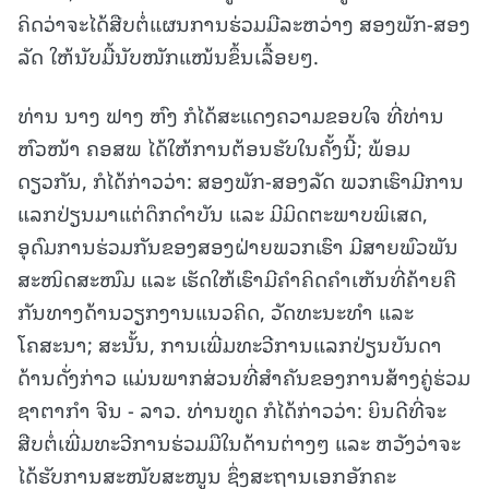
ຄິດວ່າຈະໄດ້ສືບຕໍ່ແຜນການຮ່ວມມືລະຫວ່າງ ສອງພັກ-ສອງ
ລັດ ໃຫ້ນັບມື້ນັບໜັກແໜ້ນຂຶ້ນເລື້ອຍໆ.
ທ່ານ ນາງ ຟາງ ຫົງ ກໍໄດ້ສະແດງຄວາມຂອບໃຈ ທີ່ທ່ານ
ຫົວໜ້າ ຄອສພ ໄດ້ໃຫ້ການຕ້ອນຮັບໃນຄັ້ງນີ້; ພ້ອມ
ດຽວກັນ, ກໍໄດ້ກ່າວວ່າ: ສອງພັກ-ສອງລັດ ພວກເຮົາມີການ
ແລກປ່ຽນມາແຕ່ດຶກດຳບັນ ແລະ ມີມິດຕະພາບພິເສດ,
ອຸດົມການຮ່ວມກັນຂອງສອງຝ່າຍພວກເຮົາ ມີສາຍພົວພັນ
ສະໜິດສະໜົມ ແລະ ເຮັດໃຫ້ເຮົາມີຄໍາຄິດຄໍາເຫັນທີ່ຄ້າຍຄື
ກັນທາງດ້ານວຽກງານແນວຄິດ, ວັດທະນະທໍາ ແລະ
ໂຄສະນາ; ສະນັ້ນ, ການເພີ່ມທະວີການແລກປ່ຽນບັນດາ
ດ້ານດັ່ງກ່າວ ແມ່ນພາກສ່ວນທີ່ສຳຄັນຂອງການສ້າງຄູ່ຮ່ວມ
ຊາຕາກຳ ຈີນ - ລາວ. ທ່ານທູດ ກໍໄດ້ກ່າວວ່າ: ຍິນດີທີ່ຈະ
ສືບຕໍ່ເພີ່ມທະວີການຮ່ວມມືໃນດ້ານຕ່າງໆ ແລະ ຫວັງວ່າຈະ
ໄດ້ຮັບການສະໜັບສະໜູນ ຊຶ່ງສະຖານເອກອັກຄະ