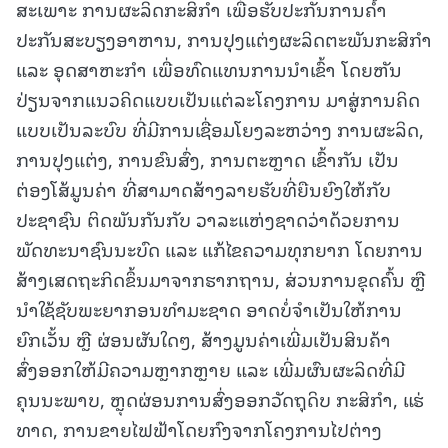
ສະເພາະ ການຜະລິດກະສິກຳ ເພື່ອຮັບປະກັນການຄໍ້າ
ປະກັນສະບຽງອາຫານ, ການປຸງແຕ່ງຜະລິດຕະພັນກະສິກຳ
ແລະ ອຸດສາຫະກຳ ເພື່ອທົດແທນການນໍາເຂົ້າ ໂດຍຫັນ
ປ່ຽນຈາກແນວຄິດແບບເປັນແຕ່ລະໂຄງການ ມາສູ່ການຄິດ
ແບບເປັນລະບົບ ທີ່ມີການເຊື່ອມໂຍງລະຫວ່າງ ການຜະລິດ,
ການປຸງແຕ່ງ, ການຂົນສົ່ງ, ການຕະຫຼາດ ເຂົ້າກັນ ເປັນ
ຕ່ອງໂສ້ມູນຄ່າ ທີ່ສາມາດສ້າງລາຍຮັບທີ່ຍືນຍົງໃຫ້ກັບ
ປະຊາຊົນ ຕິດພັນກັນກັບ ວາລະແຫ່ງຊາດວ່າດ້ວຍການ
ພັດທະນາຊົນນະບົດ ແລະ ແກ້ໄຂຄວາມທຸກຍາກ ໂດຍການ
ສ້າງເສດຖະກິດຂຶ້ນມາຈາກຮາກຖານ, ສ່ວນການຂຸດຄົ້ນ ຫຼື
ນໍາໃຊ້ຊັບພະຍາກອນທຳມະຊາດ ອາດບໍ່ຈຳເປັນໃຫ້ການ
ຍົກເວັ້ນ ຫຼື ຜ່ອນຜັນໃດໆ, ສ້າງມູນຄ່າເພີ່ມເປັນສິນຄ້າ
ສົ່ງອອກໃຫ້ມີຄວາມຫຼາກຫຼາຍ ແລະ ເພີ່ມຜົນຜະລິດທີ່ມີ
ຄຸນນະພາບ, ຫຼຸດຜ່ອນການສົ່ງອອກວັດຖຸດິບ ກະສິກຳ, ແຮ່
ທາດ, ການຂາຍໄຟຟ້າໂດຍກົງຈາກໂຄງການໄປຕ່າງ