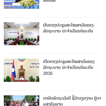
ສທໜລ
ຜົນກອງປະຊຸມສະໄໝສາມັນຂອງ
ລັດຖະບານ ປະຈຳເດືອນກໍລະກົດ
ເປີດກອງປະຊຸມສະໄໝສາມັນຂອງ
ລັດຖະບານ ປະຈໍາເດືອນກໍລະກົດ
2026
ນາຍົກລັດຖະມົນຕີ ຊີ້ນຳວຽກງານ ຢູ່ຕາ
ແສງຕຸ້ມລານ