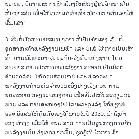
ປະເທດ, ມີມາດຕະການປົກປ້ອງປົກປ້ອງຜູ້ຜະລິດພາຍໃນ
ທີ່ເໝາະສົມ ເພື່ອໃຫ້ເວລາແກ່ເຂົາເຈົ້າ ພັດທະນາຕົນເອງໃຫ້
ເຂັ້ມແຂງ;
3. ສືບຕໍ່ພັດທະນາຂະແໜງການທີ່ເປັນທ່າແຮງ ເປັນຕົ້ນ
ອຸດສາຫະກຳພະລັງງານໄຟຟ້າ ແລະ ບໍ່ແຮ່ ໃຫ້ກາຍເປັນເສົາ
ຄໍ້າ ການພັດທະນາເສດຖະກິດ-ສັງຄົມແຫ່ງຊາດ, ໂດຍ
ສະເພາະ ການພັດທະນາພະລັງງານສະອາດ ເປັນມິດຕໍ່
ສິ່ງແວດລ້ອມ ໃຫ້ກວມສ່ວນໃຫຍ່ ແລະ ພິຈາລະນາ
ພະລັງງານຖ່ານຫີນຈໍານວນໜຶ່ງຢ່າງເລັ່ງດ່ວນ ຕາມ
ຍຸດທະສາດ ຂອງຂະແໜງການ ເພື່ອຮັບປະກັນສະຖຽນລະ
ພາບ ແລະ ການສະໜອງໄຟ ໄລຍະລະດູແລ້ງ ໃຫ້ພຽງພໍ
ແລະ ມີແຜນໃຫ້ກຸ້ມຕົນເອງໄດ້ພາຍໃນປີ 2030. ນໍາໃຊ້ທ່າ
ແຮງ ຕ່າງໆ ເພື່ອໃຫ້ ສປປ ລາວ ກາຍເປັນສູນກາງການຄ້າ
ພະລັງງານໃນ ຂົງເຂດພາກພື້ນ, ຊຸກຍູ້ກົນໄກການຄ້າ