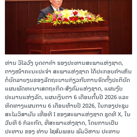
ທ່ານ ວິໄລວົງ ບຸດດາຄຳ ຮອງປະທານສະພາແຫ່ງຊາດ,
ຕາງໜ້າຄະນະປະຈຳ ສະພາແຫ່ງຊາດ ໄດ້ປະກອບຄຳເຫັນ
ຕໍ່ບົດລາຍງນຂອງລັດຖະບານກ່ຽວກັບການຈັດຕັ້ງປະຕິບັດ
ແຜນພັດທະນາເສດຖະກິດ-ສັງຄົມແຫ່ງຊາດ, ແຜນງົບ
ປະມານແຫ່ງລັດ, ແຜນເງິນຕາ 6 ເດືອນຕົ້ນປີ 2026 ແລະ
ທິດທາງແຜນການ 6 ເດືອນທ້າຍປີ 2026, ໃນກອງປະຊຸມ
ສະໄມວິສາມັນ ເທື່ອທີ I ຂອງສະພາແຫ່ງຊາດ ຊຸດທີ X, ໃນ
ວັນທີ 6 ກໍລະກົດ, ທີ່ສະພາແຫ່ງຊາດ, ໂດຍການເປັນ
ປະທານ ຂອງ ທ່ານ ໄຊສົມພອນ ພົມວິຫານ ປະທານ