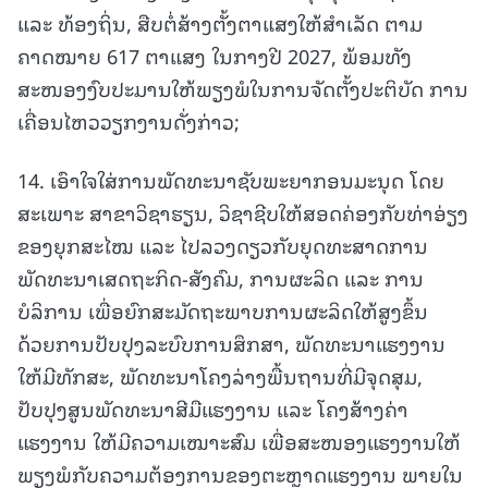
ແລະ ທ້ອງຖິ່ນ, ສືບຕໍ່ສ້າງຕັ້ງຕາແສງໃຫ້ສໍາເລັດ ຕາມ
ຄາດໝາຍ 617 ຕາແສງ ໃນກາງປີ 2027, ພ້ອມທັງ
ສະໜອງງົບປະມານໃຫ້ພຽງພໍໃນການຈັດຕັ້ງປະຕິບັດ ການ
ເຄື່ອນໄຫວວຽກງານດັ່ງກ່າວ;
14. ເອົາໃຈໃສ່ການພັດທະນາຊັບພະຍາກອນມະນຸດ ໂດຍ
ສະເພາະ ສາຂາວິຊາຮຽນ, ວິຊາຊີບໃຫ້ສອດຄ່ອງກັບທ່າອ່ຽງ
ຂອງຍຸກສະໄໝ ແລະ ໄປລວງດຽວກັບຍຸດທະສາດການ
ພັດທະນາເສດຖະກິດ-ສັງຄົມ, ການຜະລິດ ແລະ ການ
ບໍລິການ ເພື່ອຍົກສະມັດຖະພາບການຜະລິດໃຫ້ສູງຂຶ້ນ
ດ້ວຍການປັບປຸງລະບົບການສຶກສາ, ພັດທະນາແຮງງານ
ໃຫ້ມີທັກສະ, ພັດທະນາໂຄງລ່າງພື້ນຖານທີ່ມີຈຸດສຸມ,
ປັບປຸງສູນພັດທະນາສີມືແຮງງານ ແລະ ໂຄງສ້າງຄ່າ
ແຮງງານ ໃຫ້ມີຄວາມເໝາະສົມ ເພື່ອສະໜອງແຮງງານໃຫ້
ພຽງພໍກັບຄວາມຕ້ອງການຂອງຕະຫຼາດແຮງງານ ພາຍໃນ