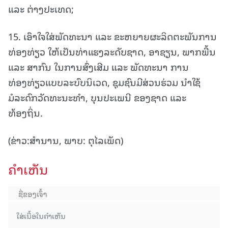
ແລະ ຕ່າງປະເທດ;
15. ເອົາໃຈໃສ່ພັດທະນາ ແລະ ຂະຫຍາຍຜະລິດຕະພັນການ
ທ່ອງທ່ຽວ ໃຫ້ເປັນທ່າແຮງລະດັບຊາດ, ອາຊຽນ, ພາກພື້ນ
ແລະ ສາກົນ ໃນການສົ່ງເສີມ ແລະ ພັດທະນາ ການ
ທ່ອງທ່ຽວແບບລະບົບນິເວດ, ຊຸມຊົນມີສ່ວນຮ່ວມ ນໍາໃຊ້
ມໍລະດົກວັດທະນະທຳ, ບຸນປະເພນີ ຂອງຊາດ ແລະ
ທ້ອງຖິ່ນ.
(ຂ່າວ:ສຳນານ, ພາບ: ຕຸໄລເພັດ)
ຄໍາເຫັນ