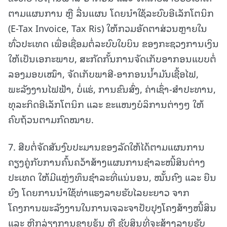
ຕາມແຜນການ ຫຼື ລື່ນແຜນ ໂດຍນໍາໃຊ້ລະບົບອີເລັກໂຕນິກ
(E-Tax Invoice, Tax Ris) ໃຫ້ກວມອັດຕາສ່ວນຫຼາຍໃນ
ທົ່ວປະເທດ ເພື່ອເຊື່ອມຕໍ່ລະບົບໃບບິນ ຂອງກະຊວງການເງິນ
ໃຫ້ເປັນເອກະພາບ, ສະກັດກັ້ນການຈັດເກັບອາກອນແບບຕໍ່
ລອງມອບເໝົາ, ຈັດເກັບພາສີ-ອາກອນນໍ້າມັນເຊື້ອໄຟ,
ພະລັງງານໄຟຟ້າ, ບໍ່ແຮ່, ການຂົນສົ່ງ, ຄ່າເຊົ່າ-ສຳປະທານ,
ທຸລະກິດອີເລັກໂຕນິກ ແລະ ຂະແໜງບໍລິການຕ່າງໆ ໃຫ້
ຄົບຖ້ວນຕາມກົດໝາຍ.
7. ສືບຕໍ່ຈັດສັນງົບປະມານຂອງລັດໃຫ້ໄດ້ຕາມແຜນການ
ຄຽງຄູ່ກັບການຄົ້ນຄວ້າສ້າງແຜນການຊຳລະໜີ້ສິນຕ່າງ
ປະເທດ ໃຫ້ມີແຫຼ່ງທຶນຊໍາລະທີ່ແນ່ນອນ, ໝັ້ນຄົງ ແລະ ຍືນ
ຍົງ ໂດຍການນໍາໃຊ້ທ່າແຮງລາຍຮັບໄລຍະຍາວ ຈາກ
ໂຄງການພະລັງງານໃນການເຈລະຈາປັບປຸງໂຄງສ້າງໜີ້ສິນ
ແລະ ຫຼີກລ່ຽງການຂາຍຮຸ້ນ ຫຼື ຊັບສິນທີ່ຈະສ້າງລາຍຮັບ