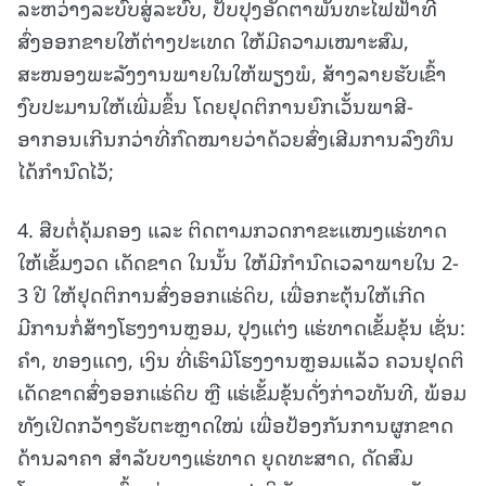
ລະຫວ່າງລະບົບສູ່ລະບົບ, ປັບປຸງອັດຕາພັນທະໄຟຟ້າທີ່
ສົ່ງອອກຂາຍໃຫ້ຕ່າງປະເທດ ໃຫ້ມີຄວາມເໝາະສົມ,
ສະໜອງພະລັງງານພາຍໃນໃຫ້ພຽງພໍ, ສ້າງລາຍຮັບເຂົ້າ
ງົບປະມານໃຫ້ເພີ່ມຂຶ້ນ ໂດຍຢຸດຕິການຍົກເວັ້ນພາສີ-
ອາກອນເກີນກວ່າທີ່ກົດໝາຍວ່າດ້ວຍສົ່ງເສີມການລົງທຶນ
ໄດ້ກຳນົດໄວ້;
4. ສືບຕໍ່ຄຸ້ມຄອງ ແລະ ຕິດຕາມກວດກາຂະແໜງແຮ່ທາດ
ໃຫ້ເຂັ້ມງວດ ເດັດຂາດ ໃນນັ້ນ ໃຫ້ມີກໍານົດເວລາພາຍໃນ 2-
3 ປີ ໃຫ້ຢຸດຕິການສົ່ງອອກແຮ່ດິບ, ເພື່ອກະຕຸ້ນໃຫ້ເກີດ
ມີການກໍ່ສ້າງໂຮງງານຫຼອມ, ປຸງແຕ່ງ ແຮ່ທາດເຂັ້ມຂຸ້ນ ເຊັ່ນ:
ຄໍາ, ທອງແດງ, ເງິນ ທີ່ເຮົາມີໂຮງງານຫຼອມແລ້ວ ຄວນຢຸດຕິ
ເດັດຂາດສົ່ງອອກແຮ່ດິບ ຫຼື ແຮ່ເຂັ້ມຂຸ້ນດັ່ງກ່າວທັນທີ, ພ້ອມ
ທັງເປີດກວ້າງຮັບຕະຫຼາດໃໝ່ ເພື່ອປ້ອງກັນການຜູກຂາດ
ດ້ານລາຄາ ສໍາລັບບາງແຮ່ທາດ ຍຸດທະສາດ, ດັດສົມ