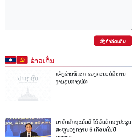
ສົ່ງຄໍາຄິດເຫັນ
ຂ່າວເດັ່ນ
ແຈ້ງຂ່າວພິເສດ ຂອງຄະນະບໍລິຫານ
ງານສູນກາງພັກ
ນາຍົກລັດຖະມົນຕີ ໂອ້ລົມຕໍ່ກອງປະຊຸມ
ສະຫຼຸບວຽກງານ 6 ເດືອນຕົ້ນປີ