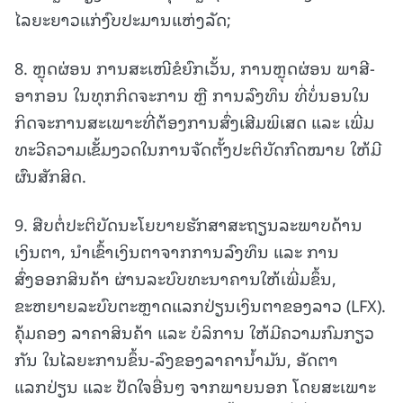
ໄລຍະຍາວແກ່ງົບປະມານແຫ່ງລັດ;
8. ຫຼຸດຜ່ອນ ການສະເໜີຂໍຍົກເວັ້ນ, ການຫຼຸດຜ່ອນ ພາສີ-
ອາກອນ ໃນທຸກກິດຈະການ ຫຼື ການລົງທຶນ ທີ່ບໍ່ນອນໃນ
ກິດຈະການສະເພາະທີ່ຕ້ອງການສົ່ງເສີມພິເສດ ແລະ ເພີ່ມ
ທະວີຄວາມເຂັ້ມງວດໃນການຈັດຕັ້ງປະຕິບັດກົດໝາຍ ໃຫ້ມີ
ຜົນສັກສິດ.
9. ສືບຕໍ່ປະຕິບັດນະໂຍບາຍຮັກສາສະຖຽນລະພາບດ້ານ
ເງິນຕາ, ນໍາເຂົ້າເງິນຕາຈາກການລົງທຶນ ແລະ ການ
ສົ່ງອອກສິນຄ້າ ຜ່ານລະບົບທະນາຄານໃຫ້ເພີ່ມຂຶ້ນ,
ຂະຫຍາຍລະບົບຕະຫຼາດແລກປ່ຽນເງິນຕາຂອງລາວ (LFX).
ຄຸ້ມຄອງ ລາຄາສິນຄ້າ ແລະ ບໍລິການ ໃຫ້ມີຄວາມກົມກຽວ
ກັນ ໃນໄລຍະການຂຶ້ນ-ລົງຂອງລາຄານໍ້າມັນ, ອັດຕາ
ແລກປ່ຽນ ແລະ ປັດໃຈອື່ນໆ ຈາກພາຍນອກ ໂດຍສະເພາະ