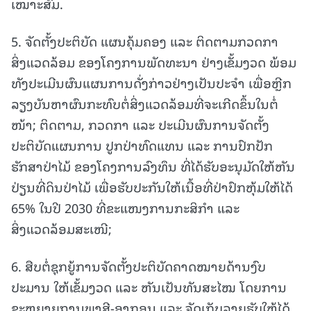
ເໝາະສົມ.
5. ຈັດຕັ້ງປະຕິບັດ ແຜນຄຸ້ມຄອງ ແລະ ຕິດຕາມກວດກາ
ສິ່ງແວດລ້ອມ ຂອງໂຄງການພັດທະນາ ຢ່າງເຂັ້ມງວດ ພ້ອມ
ທັງປະເມີນຜົນແຜນການດັ່ງກ່າວຢ່າງເປັນປະຈໍາ ເພື່ອຫຼີກ
ລຽງບັນຫາຜົນກະທົບຕໍ່ສິ່ງແວດລ້ອມທີ່ຈະເກີດຂຶ້ນໃນຕໍ່
ໜ້າ; ຕິດຕາມ, ກວດກາ ແລະ ປະເມີນຜົນການຈັດຕັ້ງ
ປະຕິບັດແຜນການ ປູກປ່າທົດແທນ ແລະ ການປົກປັກ
ຮັກສາປ່າໄມ້ ຂອງໂຄງການລົງທຶນ ທີ່ໄດ້ຮັບອະນຸມັດໃຫ້ຫັນ
ປ່ຽນທີ່ດິນປ່າໄມ້ ເພື່ອຮັບປະກັນໃຫ້ເນື້ອທີ່ປ່າປົກຫຸ້ມໃຫ້ໄດ້
65% ໃນປີ 2030 ທີ່ຂະແໜງການກະສິກຳ ແລະ
ສິ່ງແວດລ້ອມສະເໜີ;
6. ສືບຕໍ່ຊຸກຍູ້ການຈັດຕັ້ງປະຕິບັດຄາດໝາຍດ້ານງົບ
ປະມານ ໃຫ້ເຂັ້ມງວດ ແລະ ຫັນເປັນທັນສະໄໝ ໂດຍການ
ຂະຫຍາຍຖານພາສີ-ອາກອນ ແລະ ຈັດເກັບລາຍຮັບໃຫ້ໄດ້