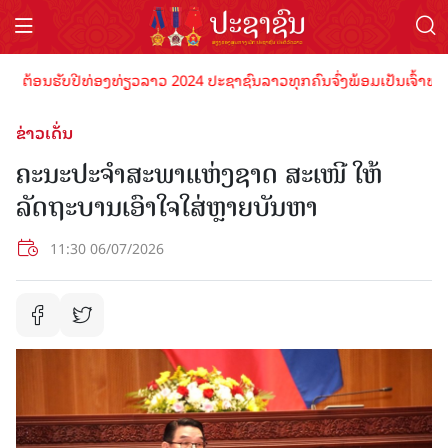
ອນຮັບປີທ່ອງທ່ຽວລາວ 2024 ປະຊາຊົນລາວທຸກຄົນຈົ່ງພ້ອມເປັນເຈົ້າພາບທີ່ດີ 
ຂ່າວເດັ່ນ
ຄະນະປະຈຳສະພາແຫ່ງຊາດ ສະເໜີ ໃຫ້
ລັດຖະບານເອົາໃຈໃສ່ຫຼາຍບັນຫາ
11:30 06/07/2026