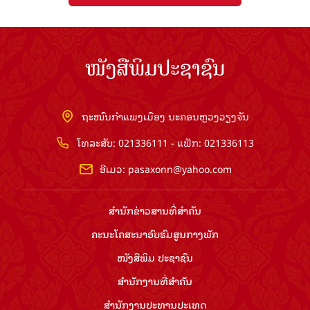
ໜັງສືພິມປະຊາຊົນ
ຖະໜົນກຳແພງເມືອງ ນະຄອນຫຼວງວຽງຈັນ
ໂທລະສັບ: 021336111 - ແຟັກ: 021336113
ອີເມວ:
pasaxonn@yahoo.com
ສຳ​ນັກ​ຂ່າວ​ສານ​ທີ່​ສຳ​ຄັນ​
ຄະນະໂຄສະນາອົບຮົມ​ສູນ​ກາງ​ພັກ
ໜັງສືພິມ ປະ​ຊາ​ຊົນ
ສຳ​ນັກ​ງານ​ທີ່​ສຳ​ຄັນ
ສຳ​ນັກ​ງານ​ປະ​ທານ​ປະ​ເທດ