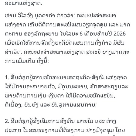
ສະພາແຫ່ງຊາດ.
ທ່ານ ວິໄລວົງ ບຸດດາຄຳ ກ່າວວ່າ: ຄະນະປະຈຳສະພາ
ແຫ່ງຊາດ ເຫັນດີຕໍ່ການສະເໜີແຜນວຽກຈຸດສຸມ ແລະ ມາດ
ຕະການ ຂອງລັດຖະບານ ໃນໄລຍະ 6 ເດືອນທ້າຍປີ 2026
ເພື່ອເຮັດໃຫ້ການຈັດຕັ້ງປະຕິບັດແຜນການດັ່ງກ່າວ ມີຜົນ
ສໍາເລັດ, ຄະນະປະຈຳສະພາແຫ່ງຊາດ ສະເໜີ ບາງມາດຕະ
ການເພີ່ມເຕີມ ດັ່ງນີ້:
1. ສືບຕໍ່ຊຸກຍູ້ການພັດທະນາເສດຖະກິດ-ສັງຄົມແຫ່ງຊາດ
ໃຫ້ມີການຂະຫຍາຍຕົວ, ມີຄຸນນະພາບ, ຮັກສາສະຖຽນລະ
ພາບດ້ານການເງິນ-ເງິນຕາ ໃຫ້ມີຄວາມໜັກແໜ້ນ,
ຕໍ່ເນື່ອງ, ຍືນຍົງ ແລະ ບັນລຸຕາມແຜນການ;
2. ສືບຕໍ່ຊຸກຍູ້ສົ່ງເສີມການລົງທຶນ ພາຍໃນ ແລະ ຕ່າງ
ປະເທດ ໃນຂະແໜງການທີ່ຕ້ອງການ ຢ່າງມີຈຸດສຸມ ໂດຍ