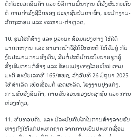
ຕໍ່ກັບໝວດສິນຄ້າ ແລະ ບໍລິການພື້ນຖານ ທີ່ສົ່ງຜົນກະທົບ
ຕໍ່ ການດໍາລົງຊີວິດຂອງ ປະຊາຊົນບັນດາເຜົ່າ, ພະນັກງານ-
ລັດຖະກອນ ແລະ ທະຫານ-ຕໍາຫຼວດ,
10. ສຸມໃສ່ກໍ່ສ້າງ ແລະ ບູລະນະ ສ້ອມແປງທາງ ໃຫ້ໄດ້
ມາດຕະຖານ ແລະ ສາມາດນໍາໃຊ້ໄດ້ປົກກະຕິ ໃຫ້ສົມຄູ່ ກັບ
ງົບປະມານການລົງທຶນ, ສືບຕໍ່ປະຕິບັດນະໂຍບາຍຊຸກຍູ້
ສົ່ງເສີມການກໍ່ສ້າງ ແລະ ສ້ອມແປງທາງໄລຍະໃໝ່ ຕາມ
ມະຕິ ສະບັບເລກທີ 165/ສພຊ, ລົງວັນທີ 26 ມິຖຸນາ 2025
ໃຫ້ສໍາເລັດ ເພື່ອເຊື່ອມຕໍ່ ເຂດຜະລິດ, ໂຮງງານປຸງແຕ່ງ,
ການຂົນສົ່ງສິນຄ້າ, ການສັນຈອນຂອງປະຊາຊົນ ແລະ ການ
ທ່ອງທ່ຽວ,
11. ທົບທວນຄືນ ແລະ ມີລະບົບກົນໄກໃນການສ້າງລາຍຮັບ
ທາງກົງໃຫ້ແກ່ປະເທດຊາດ ຈາກການເປັນປະເທດເຊື່ອມ