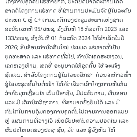
ໂຄງການຂຸດຄົ້ນແຮ່ຫາຍາກ, ປະຕິບັດມາດຕະການເດັດ
ຂາດຕໍ່ໂຄງການແຮ່ທາດ ທີ່ຜ່ານການປະເມີນຈັດຢູ່ໃນລະດັບ
ປະເພດ C ຫຼື C+ ຕາມມະຕິກອງປະຊຸມສະພາແຫ່ງຊາດ
ສະບັບເລກທີ 95/ສພຊ, ລົງວັນທີ 18 ກໍລະກົດ 2023 ແລະ
133/ສພຊ, ລົງວັນທີ 01 ກໍລະກົດ 2024 ໃຫ້ສໍາເລັດໃນປີ
2026; ຮີບຮ້ອນກໍານົດຄືນໃໝ່ ປະເພດ ແຮ່ທາດທີ່ເປັນ
ຍຸດທະສາດ ແລະ ແຮ່ທາດທົ່ວໄປ, ກຳນົດເຂດສະຫງວນ,
ເຂດຫວງຫ້າມ, ເຂດທີ່ ອະນຸຍາດໃຫ້ຂຸດຄົ້ນ ໃຫ້ຈະແຈ້ງ
ຊັດເຈນ. ສໍາລັບໂຄງການຢູ່ໃນໄລຍະສຶກສາ ກ່ອນຈະກ້າວເຂົ້າ
ສູ່ໄລຍະຂຸດຄົ້ນໃນຕໍ່ໜ້າ ໃຫ້ຄັດເລືອກເອົາໂຄງການທີ່ເຫັນ
ວ່າຄົບທຸກເງື່ອນໄຂ ເປັນມືອາຊີບ, ມີປະສົບການ, ທຶນຮອນ
ແລະ ມີ ເຕັກນິກວິຊາການ ທີ່ສາມາດຢັ້ງຢືນໄດ້ ແລະ ມີ
ກົນໄກໃນການຄຸ້ມຄອງການຂຸດຄົ້ນໄປຕາມການອອກແບບ
ຫຼື ແຜນການທີ່ວາງໄວ້ ເພື່ອຮັບປະກັນຄວາມປອດໄພ ແລະ
ຜົນປະໂຫຍດຂອງປະຊາຊົນ, ລັດ ແລະ ຜູ້ລົງທຶນ ໃຫ້