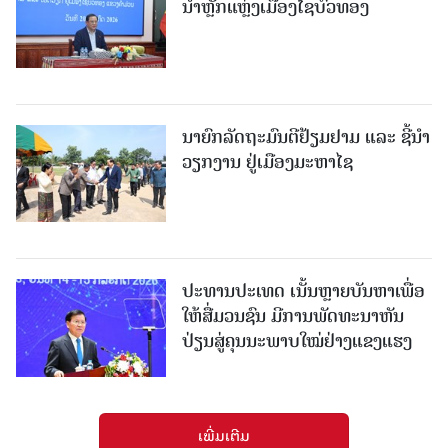
ນຳຫຼັກແຫຼ່ງເມືອງໄຊບົວທອງ
ນາຍົກລັດຖະມົນຕີຢ້ຽມຢາມ ແລະ ຊີ້ນຳ
ວຽກງານ ຢູ່ເມືອງມະຫາໄຊ
ປະທານປະເທດ ເນັ້ນຫຼາຍບັນຫາເພື່ອ
ໃຫ້ສື່ມວນຊົນ ມີການພັດທະນາຫັນ
ປ່ຽນສູ່ຄຸນນະພາບໃໝ່ຢ່າງແຂງແຮງ
ເພີ່ມເຕີມ