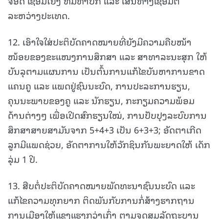
ຈອດ ເຊື່ອມໂຍງ ທີ່ມີທ່າບົກ ແລະ ເສັ້ນທາງເຊື່ອມຕໍ່
ລະຫວ່າງປະເທດ.
12. ເອົາໃຈໃສ່ປະຕິບັດຄາດໝາຍທີ່ຍັງມີຄວາມຄືບໜ້າ
ໜ້ອຍຂອງຂະແໜງການສຶກສາ ແລະ ສາທາລະນະສຸກ ໃຫ້
ບັນລຸຕາມແຜນການ ເປັນຕົ້ນການແກ້ໄຂບັນຫາການຂາດ
ແຄນຄູ ແລະ ແພດຢູ່ຊົນນະບົດ, ການປະລະການຮຽນ,
ຄຸນນະພາບຂອງຄູ ແລະ ນັກຮຽນ, ກະກຽມຄວາມພ້ອມ
ດ້ານຕ່າງໆ ເພື່ອເປີດສົກຮຽນໃໝ່, ການປັບປຸງລະບົບການ
ສຶກສາສາຍສາມັນຈາກ 5+4+3 ເປັນ 6+3+3; ອັດຕາເກີດ
ລູກມີແພດຊ່ວຍ, ອັດຕາການໃຫ້ວັກຊິນກັນພະຍາດໃຫ້ ເດັກ
ລຸ່ມ 1 ປີ.
13. ສືບຕໍ່ປະຕິບັດຄາດໝາຍພັດທະນາຊົນນະບົດ ແລະ
ແກ້ໄຂຄວາມທຸກຍາກ ຕິດພັນກັບການກໍ່ສ້າງຮາກຖານ
ການເມືອງໃຫ້ແຂງແຮງກວ່າເກົ່າ ຕາມຈຸດສຸມລັດຖະບານ