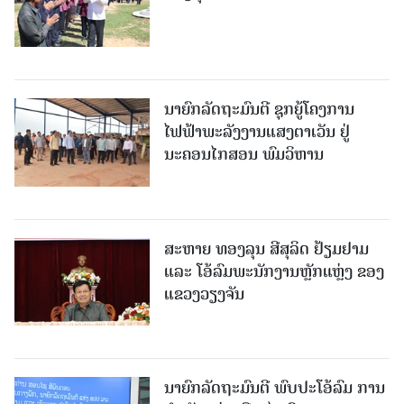
ນາຍົກລັດຖະມົນຕີ ຊຸກຍູ້ໂຄງການ
ໄຟຟ້າພະລັງງານແສງຕາເວັນ ຢູ່
ນະຄອນໄກສອນ ພົມວິຫານ
ສະຫາຍ ທອງລຸນ ສີສຸລິດ ຢ້ຽມຢາມ
ແລະ ໂອ້ລົມພະນັກງານຫຼັກແຫຼ່ງ ຂອງ
ແຂວງວຽງຈັນ
ນາຍົກລັດຖະມົນຕີ ພົບປະໂອ້ລົມ ການ