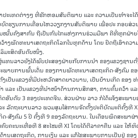
າປະເທດຕ່າງໆ ທີ່ຮັກຫອມສັນຕິພາບ ແລະ ຄວາມເປັນທຳຈະໄດ
ນບົດຮຽນການເຄື່ອນໄຫວວຽກງານສັນຕິພາບ ເພື່ອປະ ກອບສ່ວນເ
ັ້ນຄົງສາກົນ ຖືເປັນກົນໄກແຫ່ງການຮ່ວມມືພາ ຄີທີ່ທຸກຝ່າຍໄ
ດກວ້າງພັດທະນາເສດຖະກິດໂລກໃນທຸກດ້ານ ໂດຍ ຢຶດຖືເອົາຄວາ
ິມະສິດອັນດັບໜຶ່ງ.
ຜູ້ແທນລາວຍັງໄດ້ພົບປະສອງຝ່າຍກັບການນຳ ຂອງແຂວງຊານຕົ່
ແລະ ສະພາບການພົ້ນເດັ່ນ ຂອງການພັດທະນາເສດຖະກິດ-ສັງຄົມ ຂ
ຕົງເປັນແຂວງທີ່ມີປະຫວັດສາດຍາວນານ, ເປັນບ້ານເກີດ ຂອງ ທ
ທໍາ ແລະ ເປັນແຂວງທີ່ນໍາໜ້າດ້ານການສຶກສາ, ການຄົ້ນຄວ້າ ແລ
ອັນດັບ 3 ຂອງປະເທດຈີນ. ສ່ວນຝ່າຍ ລາວ ກໍໄດ້ແຈ້ງສະພາບ
ກ ແລະ ລັດຖະບານລາວ ພວມສຸມໃສ່ການຈັດຕັ້ງປະຕິບັດມະຕິຄັ້ງທີ X
ສັງຄົມ 5 ປີ ຄັ້ງທີ 9 ຂອງລັດຖະບານ. ໃນເດືອນພຶດສະພາຜ່
ຄົບຄະນະເທື່ອທີ 8 ສະໄໝທີ XI ໂດຍໄດ້ຕີລາຄາຄືນ ແລະ ໃຫ້ທິດ
ດ້ານເສດຖະກິດ, ການເງິນ ແລະ ແກ້ໄຂສະພາບການເປັນຢູ່ ຂອງ