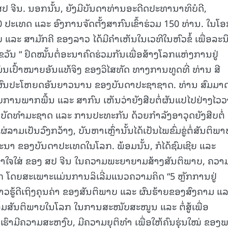
ຈີນ. ນອກນັ້ນ, ຍັງມີບັນດາທ່ານອະດີດປະທານາທິບໍດີ,
15.040(07-08-20
0 ປະເທດ ແລະ ອົງການຈັດຕັ້ງສາກົນເຂົ້າຮ່ວມ 150 ທ່ານ. ໃນໂ
ລະ ສາມັກຄີ ຂອງລາວ ໄດ້ມີຄໍາເຫັນໃນເວທີໃນຫົວຂໍ້ ເພື່ອລະນ
ວັນ “ ຢຶດໝັ້ນຕໍ່ອະນາຄົດຮ່ວມກັນເພື່ອສ້າງໂລກແຫ່ງການຢູ່
ແມ່ນເປົ້າໝາຍອັນແທ້ຈິງ ຂອງວິໄສທັດ ທາງການທູດທີ່ ທ່ານ ສີ
ື່ອຜົນປະໂຫຍດອັນຍາວນານ ຂອງບັນດາປະຊາຊາດ. ທ່ານ ສົມມາ
ການພາກພື້ນ ແລະ ສາກົນ ເຫັນວ່າຍັງສືບຕໍ່ຜັນແປໄປຢ່າງໄວວ
ັດທໍາມະຊາດ ແລະ ການປະທະກັນ ດ້ວຍກໍາລັງອາວຸດຍັງສືບຕໍ່
ລາມເປັນວົງກວ້າງ, ບັນຫາເຫຼົ່ານັ້ນໄດ້ເປັນໄພຂົ່ມຂູ່ຕໍ່ສັນຕິພາ
າ ຂອງບັນດາປະເທດໃນໂລກ. ພ້ອມນັ້ນ, ກໍໄດ້ຊົມເຊີຍ ແລະ
ອົາໃຈໃສ່ ຂອງ ສປ ຈີນ ໃນຄວາມພະຍາຍາມສ້າງສັນຕິພາບ, ຄວາ
 ໂດຍສະເພາະແມ່ນການລິເລີ່ມແນວຄວາມຄິດ “5 ຫຼັກການຢູ່
ລາວຮູ້ດີເຖິງຄຸນຄ່າ ຂອງສັນຕິພາບ ແລະ ຜົນຮ້າຍຂອງສົງຄາມ ແ
ອມສັນຕິພາບໃນໂລກ ໃນການສະໜັບສະໜູນ ແລະ ຕໍ່ສູ້ເພື່ອ
ຮົາມີຄວາມສະຫງົບ, ມີຄວາມຍຸຕິທໍາ ເພື່ອໃຫ້ຄົນຮຸ່ນໃໝ່ ຂອງ