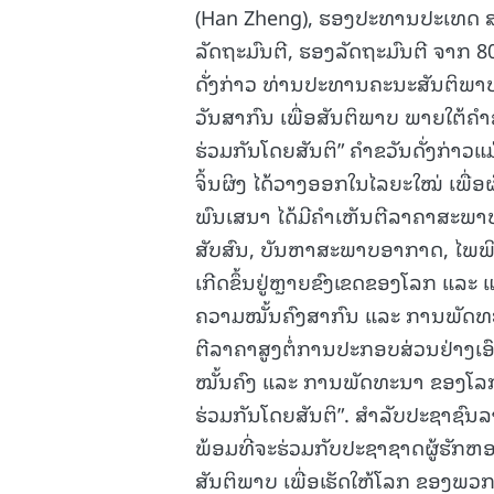
(Han Zheng), ຮອງປະທານປະເທດ ສປ 
ລັດຖະມົນຕີ, ຮອງລັດຖະມົນຕີ ຈາກ 8
ດັ່ງກ່າວ ທ່ານປະທານຄະນະສັນຕິພາບ ແ
ວັນສາກົນ ເພື່ອສັນຕິພາບ ພາຍໃຕ້ຄຳຂ
ຮ່ວມກັນໂດຍສັນຕິ” ຄໍາຂວັນດັ່ງກ່າວ
ຈິ້ນຜິງ ໄດ້ວາງອອກໃນໄລຍະໃໝ່ ເພ
ພົນເສນາ ໄດ້ມີຄໍາເຫັນຕີລາຄາສະພາບ
ສັບສົນ, ບັນຫາສະພາບອາກາດ, ໄພພິບ
ເກີດຂຶ້ນຢູ່ຫຼາຍຂົງເຂດຂອງໂລກ ແລະ ແຜ່
ຄວາມໝັ້ນຄົງສາກົນ ແລະ ການພັດທະນ
ຕີລາຄາສູງຕໍ່ການປະກອບສ່ວນຢ່າງເ
ໝັ້ນຄົງ ແລະ ການພັດທະນາ ຂອງໂລກ
ຮ່ວມກັນໂດຍສັນຕິ”. ສໍາລັບປະຊາຊົນ
ພ້ອມທີ່ຈະຮ່ວມກັບປະຊາຊາດຜູ້ຮັກຫ
ສັນຕິພາບ ເພື່ອເຮັດໃຫ້ໂລກ ຂອງພວກເ