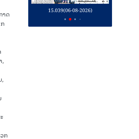
26)
15.039(06-08-2026)
1
ອກາດ
ຶກ
ດ
າ,
ບ,
ມ
ລະ
ພວກ