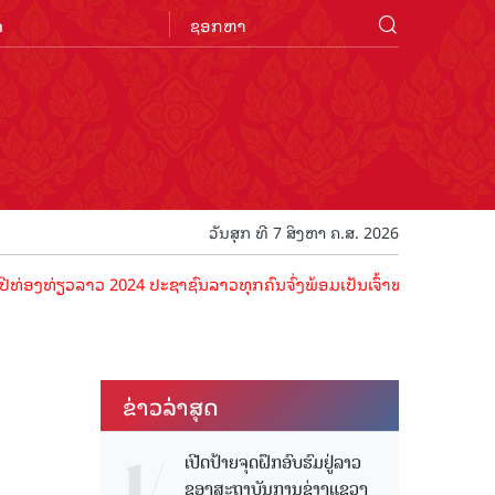
n
ວັນສຸກ ທີ 7 ສິງຫາ ຄ.ສ. 2026
ຽວລາວ 2024 ປະຊາຊົນລາວທຸກຄົນຈົ່ງພ້ອມເປັນເຈົ້າພາບທີ່ດີ ຕ້ອນຮັບນັກທ່ອ
ຂ່າວ​ລ່າ​ສຸດ
ເປີດປ້າຍຈຸດຝຶກອົບຮົມຢູ່ລາວ
ຂອງສະຖາບັນການຊ່າງແຂວງ