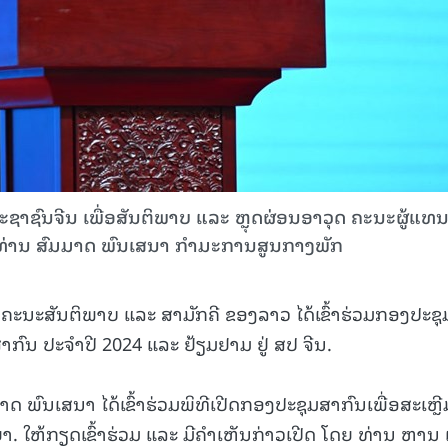
ົນຈີນ ເພື່ອສັນຕິພາບ ແລະ ຫຼຸດຜ່ອນອາວຸດ ຄະນະຜູ້ແທ
ທ່ານ ສົມມາດ ພົນເສນາ ກຳມະການສູນກາງພັກ
ະສັນຕິພາບ ແລະ ສາມັກຄີ ຂອງລາວ ໄດ້ເຂົ້າຮ່ວມກອງປະຊຸ
ກົນ ປະຈຳປີ 2024 ແລະ ຢ້ຽມຢາມ ຢູ່ ສປ ຈີນ.
າດ ພົນເສນາ ໄດ້ເຂົ້າຮ່ວມພິທີເປີດກອງປະຊຸມສາກົນເພື່ອສະເຫຼີ
 ໃຫ້ກຽດເຂົ້າຮ່ວມ ແລະ ມີຄໍາເຫັນກ່າວເປີດ ໂດຍ ທ່ານ ຫານ ເ