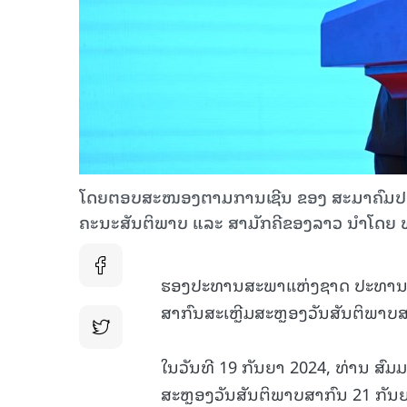
ໂດຍຕອບສະໜອງຕາມການເຊີນ ຂອງ ສະມາຄົມປະຊາຊ
ຄະນະສັນຕິພາບ ແລະ ສາມັກຄີຂອງລາວ ນຳໂດຍ 
ຮອງປະທານສະພາແຫ່ງຊາດ ປະທານຄະນ
ສາກົນສະເຫຼີມສະຫຼອງວັນສັນຕິພາບສາ
ໃນວັນທີ 19 ກັນຍາ 2024, ທ່ານ ສົມມ
ສະຫຼອງວັນສັນຕິພາບສາກົນ 21 ກັນຍາ.