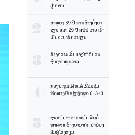
ຢູນນານ
ສະຫຼອງ 59 ປີ ການສ້າງຕັ້ງອາ
ຊຽນ ແລະ 29 ປີ ສປປ ລາວ ເຂົ້າ
ເປັນສະມາຊິກອາຊຽນ
ສ້າງຄວາມເຂັ້ມແຂງໃຫ້ສື່ມວນ
ຊົນຊາວໜຸ່ມລາວ
ກອງປະຊຸມເຜີຍແຜ່ເຊື່ອມຊຶມ
ທິດທາງປັບປຸງຫຼັກສູດ 6+3+3
ຊາວໜຸ່ມອາສາສະໝັກ ສືບຕໍ່
ພາລະກິດສ້າງອານາຄົດ ນໍານ້ອງ
ຄືນສູ່ໂຮງຮຽນ