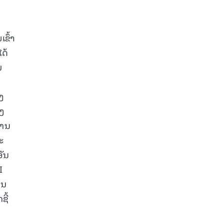
້
ຂົ້າ
ດ້
ມ
ງ
ອງ
່ານ
ະ
ອັນ
I
ານ
ຊີ້