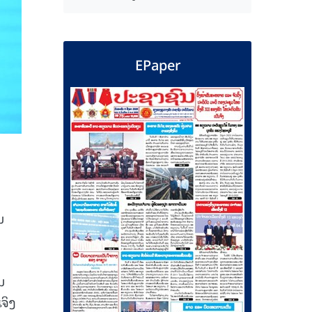
EPaper
ນ
ມ
ມ
ຈິງ