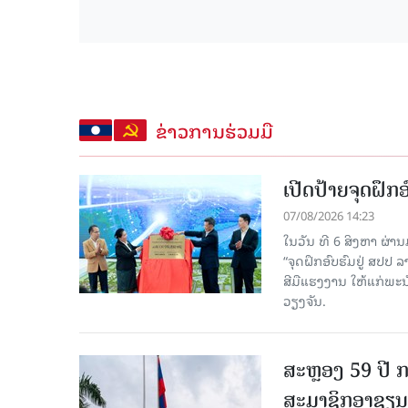
ຂ່າວການຮ່ວມມື
ເປີດປ້າຍຈຸດຝຶ
07/08/2026 14:23
ໃນວັນ ທີ 6 ສິງຫາ ຜ່າ
“ຈຸດຝຶກອົບຮົມຢູ່ ສປປ
ສີມືແຮງງານ ໃຫ້ແກ່ພ
ວຽງຈັນ.
ສະຫຼອງ 59 ປີ ກ
ສະມາຊິກອາຊຽນ