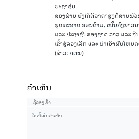
ປະຊາຊົນ.
ສອງຝ່າຍ ຍັງໄດ້ຕີລາຄາສູງຕໍ່ສາຍພົວ
ຍຸດທະສາດ ຮອບດ້ານ, ໝັ້ນຄົງຍາວນາ
ແລະ ປະຊາຊົນສອງຊາດ ລາວ ແລະ ຈີນ ທີ
ເຂົ້າສູ່ລວງເລິກ ແລະ ນໍາເອົາຜົນໂຫ
(ຂ່າວ: ຄຕພ)
ຄໍາເຫັນ