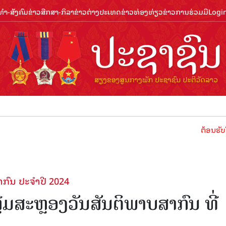
ຳ-ສັງຄົມ
ຂ່າວສືກສາ-ກິລາ
ຂ່າວຕ່າງປະເທດ
ຂ່າວທ່ອງທ່ຽວ
ຂ່າວການຮ່ວມມື
Logi
ຕ້ອນຮັບປີທ່ອງທ່
ກົນ ປະຈຳປີ 2024
ີມສະຫຼອງວັນສັນຕິພາບສາກົນ ທີ່