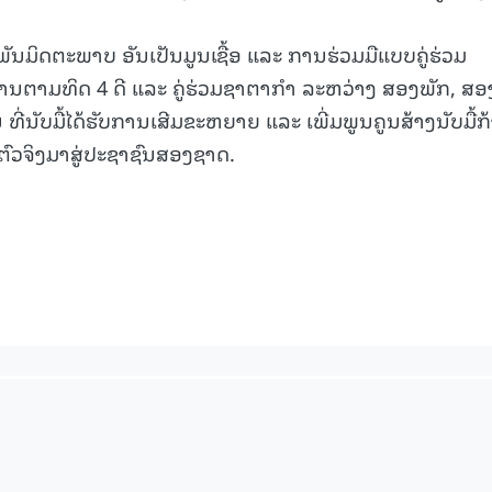
ພັນມິດຕະພາບ ອັນເປັນມູນເຊື້ອ ແລະ ການຮ່ວມມືແບບຄູ່ຮ່ວມ
ນຕາມທິດ 4 ດີ ແລະ ຄູ່ຮ່ວມຊາຕາກຳ ລະຫວ່າງ ສອງພັກ, ສອ
່ນັບມື້ໄດ້ຮັບການເສີມຂະຫຍາຍ ແລະ ເພີ່ມພູນຄູນສ້າງນັບມື້ກ
ຍດຕົວຈິງມາສູ່ປະຊາຊົນສອງຊາດ.