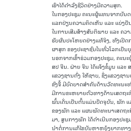
ເຮົາໄດ້ດໍາລົງຊີວິດຢ່າງມີຄວາມສຸກ.
ໃນກອງປະຊຸມ ຄະນະຜູ້ແທນຈາກບັນດ
ແລກປ່ຽນຄວາມຄິດເຫັນ ແລະ ແບ່ງປັ
ໃນການເສີມສ້າງສັນຕິພາບ ແລະ ຄວາມໝ
ຮັບຜົນປະໂຫຍດຢ່າງແທ້ຈິງ, ທັງເປີ
ຜາສຸກ ຂອງປະຊາຊົນໃນທົ່ວໂລກເປັນບຸລ
ນອກຈາກເຂົ້າຮ່ວມກອງປະຊຸມ, ຄະນະ
ສປ ຈີນ. ຝ່າຍ ຈີນ ໄດ້ແຈ້ງຂໍ້ມູນ 
ແຂວງຊານຕົ່ງ ໃຫ້ຊາບ, ຊຶ່ງແຂວງຊານ
ຂົງຈື້ ມີບົດບາດສໍາຄັນດ້ານວັດທະນະ
ມີການຂະຫຍາຍຕົວທາງດ້ານເສດຖະກິດ
ພົ້ນເດັ່ນເປັນຕົ້ນແມ່ນປັດຈຸບັນ, ພັ
ຂອງພັກ ແລະ ແຜນພັດທະນາເສດຖະກິດ-
ມາ, ສູນກາງພັກ ໄດ້ດໍາເນີນກອງປະຊຸມ
ນໍາຕໍ່ການແກ້ໄຂບັນຫາຫຍຸ້ງຍາກທາງ