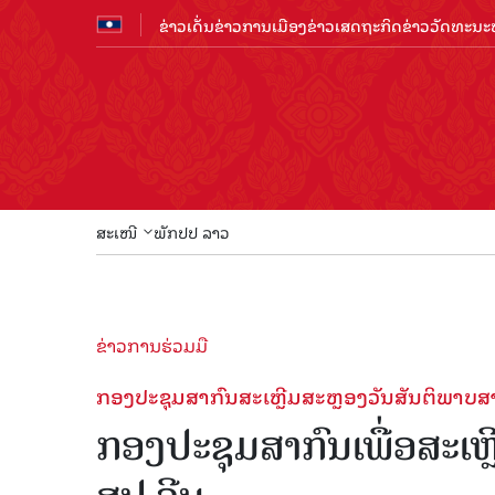
ຂ່າວເດັ່ນ
ຂ່າວການເມືອງ
ຂ່າວເສດຖະກິດ
ຂ່າວວັດທະນະທ
ສະເໜີ
ພັກປປ ລາວ
ຂ່າວການຮ່ວມມື
ກອງປະຊຸມສາກົນສະເຫຼີມສະຫຼອງວັນສັນຕິພາບສາ
ກອງປະຊຸມສາກົນເພື່ອສະເຫຼ