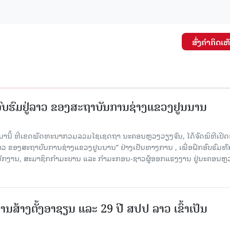
ສົ່ງຄໍາຄິດເຫ
ກອົບຮົມຢູ່ລາວ ຂອງສະຖາບັນການຊ່າງແຂວງຢູນນານ
ນມານີ້ ທີ່ເຂດພັດທະນາກວມລວມໄຊເຊດຖາ ນະຄອນຫຼວງວຽງຈັນ, ໄດ້ຈັດພິທີເປີດ
 ລາວ ຂອງສະຖາບັນການຊ່າງແຂວງຢູນນານ” ຢ່າງເປັນທາງການ , ເພື່ອຝຶກອົບຮົມທ
ະນັກງານ, ສະມາຊິກກຳມະບານ ແລະ ກຳມະກອນ-ຊາວຜູ້ອອກແຮງງານ ຢູ່ນະຄອນຫຼ
ານສ້າງຕັ້ງອາຊຽນ ແລະ 29 ປີ ສປປ ລາວ ເຂົ້າເປັນ