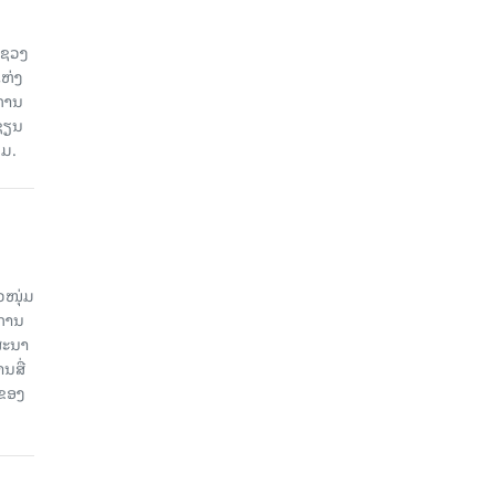
ະຊວງ
ແຫ່ງ
ງການ
ຊຽນ
ວມ.
ວໜຸ່ມ
ະການ
ສະນາ
ນສື່
ບຂອງ