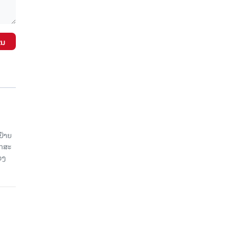
ັນ
ປ້າຍ
ັກສະ
ວງ