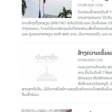
07/08/2026 13:56
ໃນຕອນເຊົ້າຂອງວັນທີ 
ການຕ່າງປະເທດ ໄດ້ເປັນປ
ການສ້າງຕັ້ງອາຊຽນ (8/8/1967-8/8/2026) ແລະ ວັນຄົບຮອບ 29
ຕ່າງປະເທດ, ໂດຍມີບັນດາລັດຖະມົນຕີຈາກສາມເສົາຄໍ້າປະຊາຄ
ແລະ ຄູ່ເຈລະຈາອາຊຽນ ປະຈຳ ສປປ ລາວ, ບັນດາຄະນະກົມ ແລະ ພ
ສ້າງຄວາມເຂັ້ມ
07/08/2026 13:42
ກະຊວງການຄ້າແຫ່ງ ສປຈີ
ລາວ ຂຶ້ນໃນວັນທີ 7 ສິ
ພັກແຂວງ ຫົວໜ້າຄະນະ
ອົບຮົມແຂວງໄຊຍະບູລີ, 
ສານສາກົນຈີນ, ມີບັນດາຫົວໜ້າ-ຮອງຫົວໜ້າຄະນະໂຄສະອົບຮົມແ
ຈີນເຂົ້າຮ່ວມ.