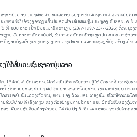
7 ສິງຫານີ້, ທ່ານ ທອງສະຫວັນ ພົມວິຫານ ຮອງນາຍົກລັດຖະມົນຕີ ລັດຖະມົນຕີກ
ະທານພິທີເອົາທຸງອາຊຽນຂຶ້ນສູ່ຍອດເສົາ ເພື່ອສະເຫຼີມ ສະຫຼອງ ຄົບຮອບ 59 ປີ 
 ປີ ທີ່ ສປປ ລາວ ເຂົ້າເປັນສະມາຊິກອາຊຽນ (23/7/1997-23/7/2026) ທີ່ກະຊວ
ົມອາຊຽນ, ບັນດາຮອງລັດຖະມົນຕີ, ບັນດາເອກອັກຄະລັດຖະທູດປະເທດສະມາຊິກອາ
ະນັກງານກ່ຽວຂ້ອງຂອງກະຊວງການຕ່າງປະເທດ ແລະ ກະຊວງທີ່ກ່ຽວຂ້ອງເຂົ້າຮ່
ແຂງໃຫ້ສື່ມວນຊົນຊາວໜຸ່ມລາວ
ນ ໄດ້ຈັດພິທີເປີດໂຄງການຝຶກອົບຮົມຍົກລະດັບຄວາມຮູ້ໃຫ້ນັກຂ່າວສື່ມວນຊົນຊາ
ງຫານີ້ ທີ່ນະຄອນຫຼວງປັກກິ່ງ ສປ ຈີນ ຝ່າຍລາວນໍາໂດຍທ່ານ ເພັດມະນີພອນ ກຳມ
ໂຄສະນາອົບຮົມແຂວງຫົວພັນ, ທ່ານ ນາງ ວິລະພອນ ທອງພິມ ຫົວໜ້າຄະນະໂຄ
ຝ່າຍຈີນມີທ່ານ ລີ ເຮິງທຽນ ຮອງຫົວໜ້າສູນການສຶກສາ ແລະ ຝຶກອົບຮົມຂອງກຸ່ມກາ
ຂວງ, ສື່ມວນຊົນອ້ອມຂ້າງຈຳນວນ 24 ຄົນ ຍິງ 8 ຄົນ ແລະ ໜ່ວຍງານຮັບຜິດຊອ