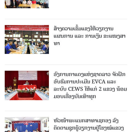
ສ້າງຄວາມເຂັ້ມແຂງໃຫ້ວຽກງານ
ແຜນການ ແລະ ການເງິນ ຂະແໜງສາ
ທາ
ອົງການກາແດງແຫ່ງຊາດລາວ ຈັດຝຶກ
ອົບຮົມການປະເມີນ EVCA ແລະ
ລະບົບ CEWS ໃຫ້ແກ່ 2 ແຂວງ ພ້ອມ
ມອບເຄື່ອງບັນເທົາທຸກ
ຫົວໜ້າພະແນກສາທາເຊກອງ ລົງ
ຕິດຕາມຊຸກຍູ້ວຽກງານຢູ່ໂຮງໝໍແຂວງ