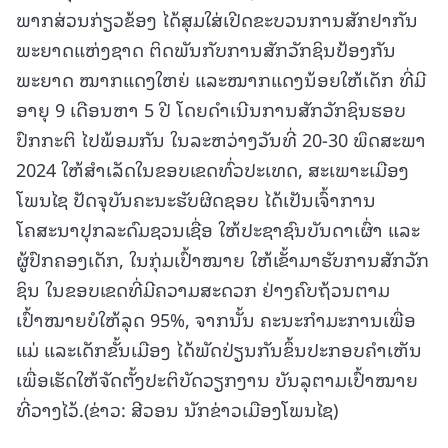
ພາກສ່ວນກ່ຽວຂ້ອງ ໄດ້ສຸມໃສ່ເປີດຂະບວນການສັກຢາກັນ
ພະຍາດແຫ່ງຊາດ ຕິດພັນກັບການສັກວັກຊິນປ້ອງກັນ
ພະຍາດ ໝາກແດງໃຫຍ່ ແລະໝາກແດງນ້ອຍໃຫ້ເດັກ ທີ່ມີ
ອາຍຸ 9 ເດືອນຫາ 5 ປີ ໂດຍດຳເນີນການສັກວັກຊິນຮອບ
ປົກກະຕິ ໄປພ້ອມກັນ ໃນລະຫວ່າງວັນທີ່ 20-30 ພຶດສະພາ
2024 ໃຫ້ສໍາເລັດໃນຂອບເຂດທົ່ວປະເທດ, ສະເພາະເມືອງ
ໂພນໄຊ ປັດຈຸບັນຄະນະຮັບຜິດຊອບ ໄດ້ເປັນເຈົ້າການ
ໂຄສະນາປຸກລະດົມຊວນເຊື່ອ ໃຫ້ປະຊາຊົນບັນດາເຜົ່າ ແລະ
ຜູ້ປົກຄອງເດັກ, ໃນກຸ່ມເປົ້າໝາຍ ໃຫ້ເຂັ້າມາຮັບການສັກວັກ
ຊິນ ໃນຂອບເຂດທີ່ມີຄວາມສະດວກ ຢ່າງຄົບຖ້ວນຕາມ
ເປົ້າໝາຍບໍໃຫ້ລຸດ 95%, ຈາກນັ້ນ ຄະນະກໍາມະການເພື່ອ
ແມ່ ແລະເດັກຂັ້ນເມືອງ ໄດ້ພັດປ່ຽນກັນຂຶ້ນປະກອບຄໍາເຫັນ
ເພື່ອເຮັດໃຫ້ຈັດຕັ້ງປະຕິບັດວຽກງານ ບັນລຸຕາມເປົ້າໝາຍ
ທີ່ວາງໄວ້.(ຂ່າວ: ສີວອນ ນັກຂ່າວເມືອງໂພນໄຊ)