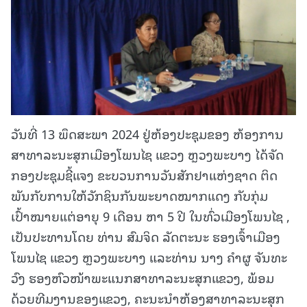
ວັນທີ່ 13 ພຶດສະພາ 2024 ຢູ່ຫ້ອງປະຊຸມຂອງ ຫ້ອງການ
ສາທາລະນະສຸກເມືອງໂພນໄຊ ແຂວງ ຫຼວງພະບາງ ໄດ້ຈັດ
ກອງປະຊຸມຊີ້ແຈງ ຂະບວນການວັນສັກຢາແຫ່ງຊາດ ຕິດ
ພັນກັບການໃຫ້ວັກຊິນກັນພະຍາດໝາກແດງ ກັບກຸ່ມ
ເປົ້າໝາຍແຕ່ອາຍຸ 9 ເດືອນ ຫາ 5 ປີ ໃນທົ່ວເມືອງໂພນໄຊ ,
ເປັນປະທານໂດຍ ທ່ານ ສົມຈິດ ລັດຕະນະ ຮອງເຈົ້າເມືອງ
ໂພນໄຊ ແຂວງ ຫຼວງພະບາງ ແລະທ່ານ ນາງ ຄໍາຜູ ຈັນທະ
ວົງ ຮອງຫົວໜ້າພະແນກສາທາລະນະສຸກແຂວງ, ພ້ອມ
ດ້ວຍທີມງານຂອງແຂວງ, ຄະນະນຳຫ້ອງສາທາລະນະສຸກ