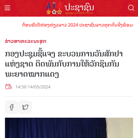
ຕ້ອນຮັບປີທ່ອງທ່ຽວລາວ 2024 ປະຊາຊົນລາວທຸກຄົນຈົ່ງພ້ອມເປັນເຈົ້
ຂ່າວສາທະລະນະສຸກ
ກອງປະຊຸມຊີ້ແຈງ ຂະບວນການວັນສັກຢາ
ແຫ່ງຊາດ ຕິດພັນກັບການໃຫ້ວັກຊິນກັນ
ພະຍາດໝາກແດງ
14:50 14/05/2024