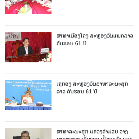
ສາທາເມືອງໂຂງ ສະຫຼອງວັນແພດລາວ
ຄົບຮອບ 61 ປີ
ເຊກອງ ສະຫຼອງວັນສາທາລະນະສຸກ
ລາວ ຄົບຮອບ 61 ປີ
ສາທາລະນະສຸກ ແຂວງຄໍາມ່ວນ ວາງ