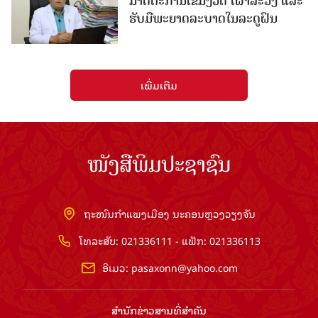
ມາດຕະການເຂັ້ມງວດ ເຝົ້າລະວັງ ແລະ
ຮັບມືພະຍາດລະບາດໃນລະດູຝົນ
ເພີ່ມເຕີມ
ໜັງສືພິມປະຊາຊົນ
ຖະໜົນກຳແພງເມືອງ ນະຄອນຫຼວງວຽງຈັນ
ໂທລະສັບ: 021336111 - ແຟັກ: 021336113
ອີເມວ:
pasaxonn@yahoo.com
ສຳ​ນັກ​ຂ່າວ​ສານ​ທີ່​ສຳ​ຄັນ​