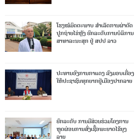
ໂຮງໝໍມິດຕະພາບ ສໍາເລັດການຜ່າຕັດ
ປູກຖ່າຍໄຂ່ຫຼັງ ຍົກລະດັບການບໍລິການ
ສາທາລະນະສຸກ ຢູ່ ສປປ ລາວ
ປະທານອົງການກາແດງ ລົງມອບເຄື່ອງ
ໃຫ້ປະຊາຊົນທຸກຍາກຢູ່ເມືອງປາກລາຍ
ຍົກລະດັບ ການມີສ່ວນຮ່ວມໂຄງການ
ຫຼຸດຜ່ອນການສົ່ງເຊື້ອພະຍາດໄຂ້ຍຸງ
ລາຍ