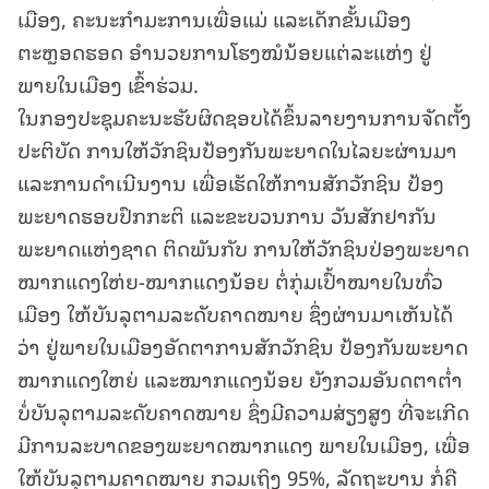
ເມືອງ, ຄະນະກໍາມະການເພື່ອແມ່ ແລະເດັກຂັ້ນເມືອງ
ຕະຫຼອດຮອດ ອໍານວຍການໂຮງໝໍນ້ອຍແຕ່ລະແຫ່ງ ຢູ່
ພາຍໃນເມືອງ ເຂົ້າຮ່ວມ.
ໃນກອງປະຊຸມຄະນະຮັບຜິດຊອບໄດ້ຂຶ້ນລາຍງານການຈັດຕັ້ງ
ປະຕິບັດ ການໃຫ້ວັກຊິນປ້ອງກັນພະຍາດໃນໄລຍະຜ່ານມາ
ແລະການດໍາເນີນງານ ເພື່ອເຮັດໃຫ້ການສັກວັກຊິນ ປ້ອງ
ພະຍາດຮອບປົກກະຕິ ແລະຂະບວນການ ວັນສັກຢາກັນ
ພະຍາດແຫ່ງຊາດ ຕິດພັນກັບ ການໃຫ້ວັກຊິນປ່ອງພະຍາດ
ໝາກແດງໃຫ່ຍ-ໝາກແດງນ້ອຍ ຕໍ່ກຸ່ມເປົ້າໝາຍໃນທົ່ວ
ເມືອງ ໃຫ້ບັນລຸຕາມລະດັບຄາດໝາຍ ຊຶ່ງຜ່ານມາເຫັນໄດ້
ວ່າ ຢູ່ພາຍໃນເມືອງອັດຕາການສັກວັກຊິນ ປ້ອງກັນພະຍາດ
ໝາກແດງໃຫຍ່ ແລະໝາກແດງນ້ອຍ ຍັງກວມອັນດຕາຕໍ່າ
ບໍ່ບັນລຸຕາມລະດັບຄາດໝາຍ ຊຶ່ງມີຄວາມສ່ຽງສູງ ທີ່ຈະເກີດ
ມີການລະບາດຂອງພະຍາດໝາກແດງ ພາຍໃນເມືອງ, ເພື່ອ
ໃຫ້ບັນລຸຕາມຄາດໝາຍ ກວມເຖິງ 95%, ລັດຖະບານ ກໍ່ຄື