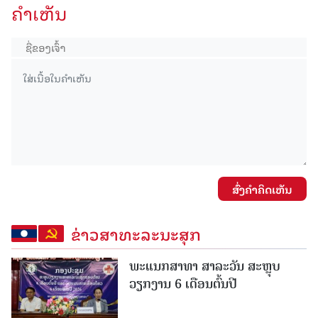
ຄໍາເຫັນ
ສົ່ງຄໍາຄິດເຫັນ
ຂ່າວສາທະລະນະສຸກ
ພະແນກສາທາ ສາລະວັນ ສະຫຼຸບ
ວຽກງານ 6 ເດືອນຕົ້ນປີ