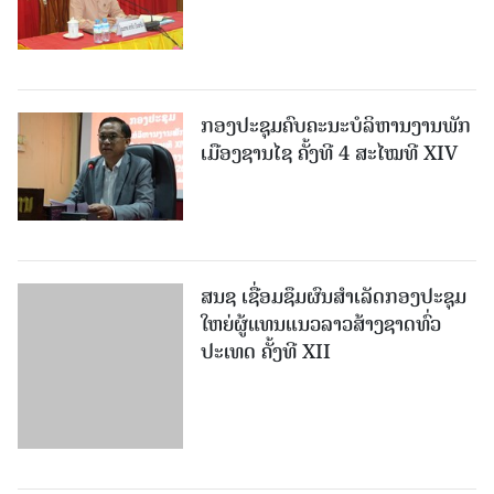
ກອງປະຊຸມຄົບຄະນະບໍລິຫານງານພັກ
ເມືອງຊານ​ໄຊ ຄັ້ງທີ 4 ສະໄໝທີ XIV
ສນຊ ເຊື່ອມຊຶມຜົນສໍາເລັດກອງປະຊຸມ
ໃຫຍ່ຜູ້ແທນແນວລາວສ້າງຊາດທົ່ວ
ປະເທດ ຄັ້ງທີ XII