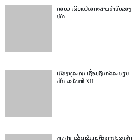
ຄອນວ ເຜີຍແຜ່ເອກະສານສໍາຄັນຂອງ
ພັກ
ເມືອງທຸລະຄົມ ເຊື່ອມຊຶມກົດລະບຽບ
ພັກ ສະໄໝທີ XII
ຫສປທ ເຊື່ອມຊຶມມະຕິກອງປະຊຸມຄົບ