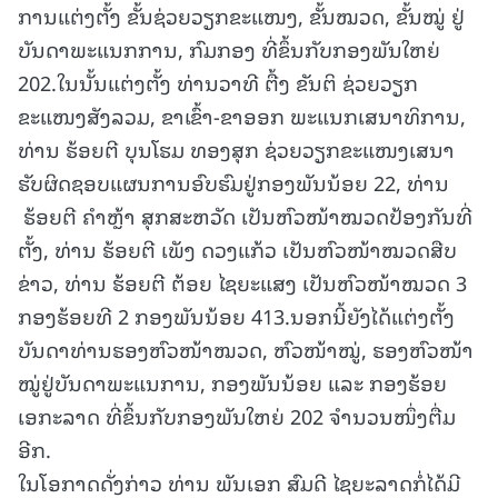
ການແຕ່ງຕັ້ງ ຂັ້ນຊ່ວຍວຽກຂະແໜງ, ຂັ້ນໝວດ, ຂັ້ນໝູ່ ຢູ່
ບັນດາພະແນກການ, ກົມກອງ ທີ່ຂຶ້ນກັບກອງພັນໃຫຍ່
202.ໃນນັ້ນແຕ່ງຕັ້ງ ທ່ານວາທີ ຕື້ງ ຂັນຕິ ຊ່ວຍວຽກ
ຂະແໜງສັງລວມ, ຂາເຂົ້າ-ຂາອອກ ພະແນກເສນາທິການ,
ທ່ານ ຮ້ອຍຕີ ບຸນໂຮມ ທອງສຸກ ຊ່ວຍວຽກຂະແໜງເສນາ
ຮັບຜິດຊອບແຜນການອົບຮົມຢູ່ກອງພັນນ້ອຍ 22, ທ່ານ
ຮ້ອຍຕີ ຄຳຫຼ້າ ສຸກສະຫວັດ ເປັນຫົວໜ້າໝວດປ້ອງກັນທີ່
ຕັ້ງ, ທ່ານ ຮ້ອຍຕີ ເພັງ ດວງແກ້ວ ເປັນຫົວໜ້າໝວດສືບ
ຂ່າວ, ທ່ານ ຮ້ອຍຕີ ຕ້ອຍ ໄຊຍະແສງ ເປັນຫົວໜ້າໝວດ 3
ກອງຮ້ອຍທີ 2 ກອງພັນນ້ອຍ 413.ນອກນີ້ຍັງໄດ້ແຕ່ງຕັ້ງ
ບັນດາທ່ານຮອງຫົວໜ້າໝວດ, ຫົວໜ້າໝູ່, ຮອງຫົວໜ້າ
ໝູ່ຢູ່ບັນດາພະແນການ, ກອງພັນນ້ອຍ ແລະ ກອງຮ້ອຍ
ເອກະລາດ ທີ່ຂຶ້ນກັບກອງພັນໃຫຍ່ 202 ຈຳນວນໜຶ່ງຕື່ມ
ອີກ.
ໃນໂອກາດດັ່ງກ່າວ ທ່ານ ພັນເອກ ສົມດີ ໄຊຍະລາດກໍ່ໄດ້ມີ