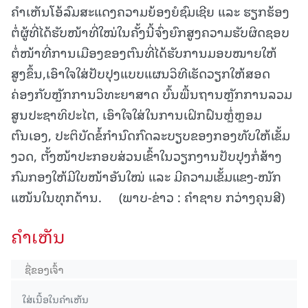
ຄໍາເຫັນໂອ້ລົມສະແດງຄວາມຍ້ອງຍໍຊົມເຊີຍ ແລະ ຮຽກຮ້ອງ
ຕໍ່ຜູ້ທີ່ໄດ້ຮັບໜ້າທີ່ໃໝ່ໃນຄັ້ງນີ້ຈົ່ງຍົກສູງຄວາມຮັບຜິດຊອບ
ຕໍ່ໜ້າທີ່ການເມືອງຂອງຕົນທີ່ໄດ້ຮັບການມອບໝາຍໃຫ້
ສູງຂຶ້ນ,ເອົາໃຈໃສ່ປັບປຸງແບບແຜນວິທີເຮັດວຽກໃຫ້ສອດ
ຄ່ອງກັບຫຼັກການວິທະຍາສາດ ບົ້ນພື້ນຖານຫຼັກການລວມ
ສູນປະຊາທິປະໄຕ, ເອົາໃຈໃສ່ໃນການເຝິກຝົນຫຼໍ່ຫຼອມ
ຕົນເອງ, ປະຕິບັດຂໍ້ກຳນົດກົດລະບຽບຂອງກອງທັບໃຫ້ເຂັ້ມ
ງວດ, ຕັ້ງໜ້າປະກອບສ່ວນເຂົ້າໃນວຽກງານປັບປຸງກໍ່ສ້າງ
ກົມກອງໃຫ້ມີໃບໜ້າອັນໃໝ່ ແລະ ມີຄວາມເຂັ້ມແຂງ-ໜັກ
ແໜ້ນໃນທຸກດ້ານ. (ພາບ-ຂ່າວ : ຄຳຊາຍ ກວ່າງຄຸນສີ)
ຄໍາເຫັນ