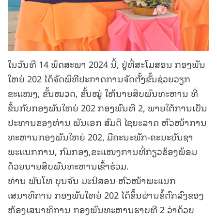
ໃນວັນທີ 14 ພຶດສະພາ 2024 ນີ້, ຢູ່ທີ່ສະໂມສອນ ກອງພັນ
ໃຫຍ່ 202 ໄດ້ຈັດພິທີປະກາດການຈັດຕັ້ງຂັ້ນຊ່ວຍວຽກ
ຂະແໜງ, ຂັ້ນໝວດ, ຂັ້ນໝູ່ ໃຫ້ນາຍສິບພົນທະຫານ ທີ່
ຂຶ້ນກັບກອງພັນໃຫຍ່ 202 ກອງພົນທີ 2, ພາຍໃຕ້ການເປັນ
ປະທານຂອງທ່ານ ພັນເອກ ສົມດີ ໄຊຍະລາດ ຫົວໜ້າການ
ທະຫານກອງພັນໃຫຍ່ 202, ມີຄະນະພັກ-ຄະນະບັນຊາ
ພະແນກການ, ກົມກອງ,ຂະແໜງການທີ່ກ່ຽວຂ້ອງພ້ອມ
ດ້ວຍນາຍສິບພົນທະຫານເຂົ້າຮ່ວມ.
ທ່ານ ພັນໂທ ບຸນຈັນ ມະນີສອນ ຫົວໜ້າພະແນກ
ເສນາທິການ ກອງພັນໃຫຍ່ 202 ໄດ້ຂຶ້ນຜ່ານຂໍ້ຕົກລົງຂອງ
ຫ້ອງເສນາທິການ ກອງພົນທະຫານຮາບທີ 2 ວ່າດ້ວຍ