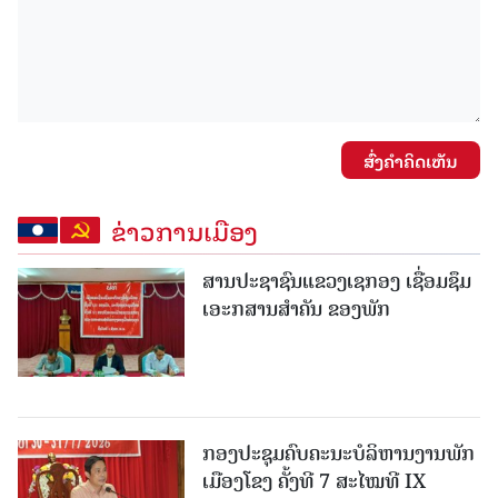
ສົ່ງຄໍາຄິດເຫັນ
ຂ່າວການເມືອງ
ສານປະຊາຊົນແຂວງເຊກອງ ເຊື່ອມຊຶມ
ເອະກສານສໍາຄັນ ຂອງພັກ
ກອງປະຊຸມຄົບຄະນະບໍລິຫານງານພັກ
ເມືອງໂຂງ ຄັ້ງທີ 7 ສະໄໝທີ IX