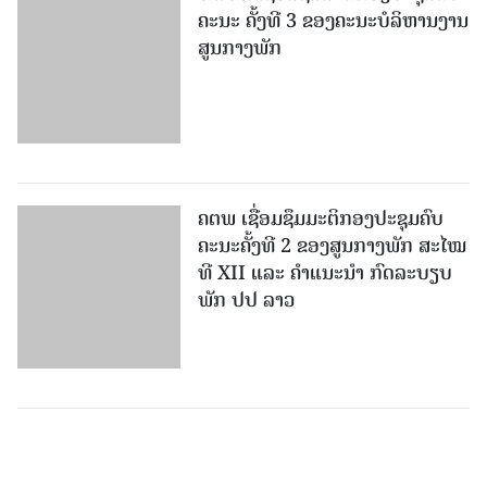
ຄະນະ ຄັ້ງທີ 3 ຂອງຄະນະບໍລິຫານງານ
ສູນກາງພັກ
ຄຕພ ເຊື່ອມຊຶມມະຕິກອງປະຊຸມຄົບ
ຄະນະຄັ້ງທີ 2 ຂອງສູນກາງພັກ ສະໄໝ
ທີ XII ແລະ ຄໍາແນະນໍາ ກົດລະບຽບ
ພັກ ປປ ລາວ
ເມືອງ​ໝື່ນເຊື່ອມຊຶມ ກົດລະບຽບຂອງ
ພັກ ສະໄໝທີ XII.