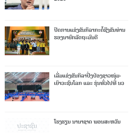
ປິດການແຂ່ງຂັນກິລາກະຕໍ້ຊີງຂັນທ່ານ
ຮອງນາຍົກລັດຖະມົນຕີ
ເລີ່ມແຂ່ງຂັນກິລາປິ່ງປ່ອງຊາວໜຸ່ມ-
ເຍົາວະຊົນໂລກ ແລະ ຮຸ່ນທົ່ວໄປທີ່ ນວ
ໂຮງຮຽນ ນານາຊາດ ພອນສະຫວັນ