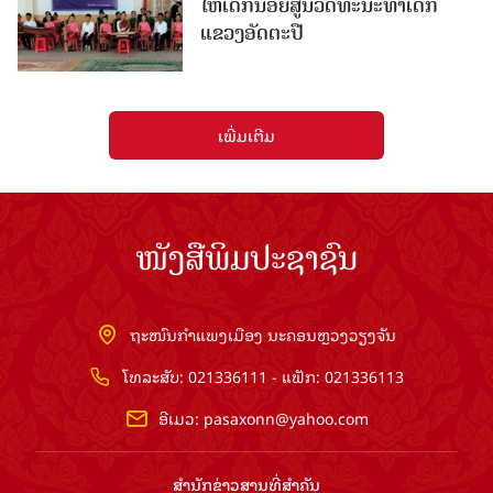
ໃຫ້ເດັກນ້ອຍສູນວັດທະນະທຳເດັກ
ແຂວງອັດຕະປື
ເພີ່ມເຕີມ
ໜັງສືພິມປະຊາຊົນ
ຖະໜົນກຳແພງເມືອງ ນະຄອນຫຼວງວຽງຈັນ
ໂທລະສັບ: 021336111 - ແຟັກ: 021336113
ອີເມວ:
pasaxonn@yahoo.com
ສຳ​ນັກ​ຂ່າວ​ສານ​ທີ່​ສຳ​ຄັນ​