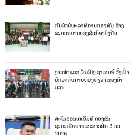
ກົມໃຫຍ່ພະລາທິການກອງທັບ ສ້າງ
ຂະບວນການແຂ່ງຂັນກິລາຍິງປືນ
ງານທ່າແຂກ ໄບລ໌ຄິງ ຊາເລນຈ໌ ຕັ້ງເປົ້າ
ຍົກລະດັບການທ່ອງທ່ຽວ ແຂວງຄໍາ
ມ່ວນ
ສະໂມສອນເຄເອັມທີ ຄອງຂັນ
ຊະນະເລີດບານເຕະລາວລີກ 2 ນວ
2026