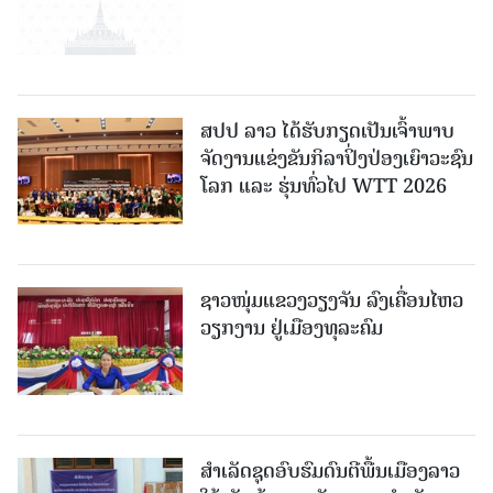
ສປປ ລາວ ໄດ້ຮັບກຽດເປັນເຈົ້າພາບ
ຈັດງານແຂ່ງຂັນກິລາປິ່ງປ່ອງເຍົາວະຊົນ
ໂລກ ແລະ ຮຸ່ນທົ່ວໄປ WTT 2026
ຊາວໜຸ່ມແຂວງວຽງຈັນ ລົງເຄື່ອນໄຫວ
ວຽກງານ ຢູ່ເມືອງທຸລະຄົມ
ສຳເລັດຊຸດອົບຮົມດົນຕີພື້ນເມືອງລາວ