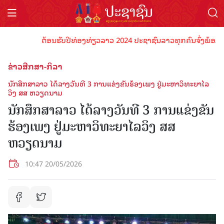
ຕ້ອນຮັບປີທ່ອງທ່ຽວລາວ 2024 ປະຊາຊົນລາວທຸກຄົນຈົ່ງພ້ອມເປັນເຈົ
ຂ່າວສືກສາ-ກິລາ
ນັກສຶກສາລາວ ໄດ້ລາງວັນທີ 3 ການແຂ່ງຂັນຮ້ອງເພງ ຢູ່ມະຫາວິທະຍາໄລ
ວິງ ສສ ຫວຽດນາມ
ນັກສຶກສາລາວ ໄດ້ລາງວັນທີ 3 ການແຂ່ງຂັນ
ຮ້ອງເພງ ຢູ່ມະຫາວິທະຍາໄລວິງ ສສ
ຫວຽດນາມ
10:47 20/05/2026