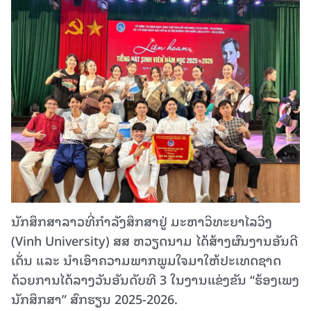
ນັກສຶກສາລາວທີ່ກຳລັງສຶກສາຢູ່ ມະຫາວິທະຍາໄລວິງ
(Vinh University) ສສ ຫວຽດນາມ ໄດ້ສ້າງຜົນງານອັນດີ
ເດັ່ນ ແລະ ນຳເອົາຄວາມພາກພູມໃຈມາໃຫ້ປະເທດຊາດ
ດ້ວຍການໄດ້ລາງວັນອັນດັບທີ 3 ໃນງານແຂ່ງຂັນ “ຮ້ອງເພງ
ນັກສຶກສາ” ສົກຮຽນ 2025-2026.