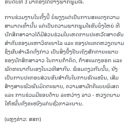
ອັນດັບທີ 3 ມາຄອງໄດ້ຢ່າງພາກພູມໃຈ.
ການຮ່ວມງານໃນຄັ້ງນີ້ ບໍ່ພຽງແຕ່ເປັນການສະແດງຄວາມ
ສາມາດເທົ່ານັ້ນ ແຕ່ເປັນຄວາມພາກພູມໃຈອັນຍິ່ງໃຫຍ່ ທີ່
ນັກສຶກສາລາວໄດ້ມີສ່ວນຮ່ວມໃນເຫດການປະຫວັດສາດອັນ
ສຳຄັນຂອງມະຫາວິທະຍາໄລ ແລະ ຂອງປະເທດຫວຽດນາມ
ຊຶ່ງຜົນສຳເລັດດັ່ງກ່າວ ເປັນສິ່ງຢັ້ງຢືນເຖິງສັກກາຍະພາບ
ຂອງນັກສຶກສາລາວ ໃນການກ້າຄິດ, ກ້າສະແດງອອກ ແລະ
ພັດທະນາຕົນເອງໃນເວທີສາກົນ. ພ້ອມດຽວກັນນັ້ນ, ຍັງ
ເປັນການປະກອບສ່ວນອັນສຳຄັນໃນການຮັດແໜ້ນ, ເສີມ
ສ້າງສາຍພົວພັນມິດຕະພາບ, ຄວາມສາມັກຄີແບບພິເສດ
ແລະ ການຮ່ວມມືຮອບດ້ານ ລະຫວ່າງ ລາວ - ຫວຽດນາມ
ໃຫ້ໝັ້ນຄົງຂະໜົງແກ່ນຊົ່ວກາລະນານ.
(ແຫຼງຂ່າວ: ສສກ)