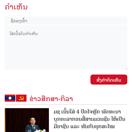
ຄໍາເຫັນ
ສົ່ງຄໍາຄິດເຫັນ
ຂ່າວສືກສາ-ກິລາ
ມຊ ເນັ້ນໃສ່ 4 ປັດໄຈຫຼັກ ພັດທະນາ
ບຸກຄະລາກອນສື່ສານມວນຊົນ ໃຫ້ເປັນ
ມືອາຊີບ ແລະ ທັນກັບຍຸກສະໄໝ