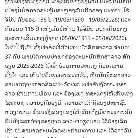
ງານແຂ່ງຂັນດັ່ງກ່າວ ໄດ້ຈັດຂຶ້ນຢ່າງຍິ່ງໃຫຍ່ ເມື່ອບໍ່ດົນມານີ້
ເນື່ອງໃນໂອກາດສະເຫຼີມສະຫຼອງວັນເກີດຂອງ ປະທານ ໂຮ່
ຈິມິນ ຄົບຮອບ 136 ປີ (19/05/1890 - 19/05/2026) ແລະ
ຄົບຮອບ 115 ປີ ແຫ່ງວັນທີ່ທ່ານ ໂຮ່ຈິມິນ ອອກເດີນທາງ
ຊອກຫາເສັ້ນທາງກູ້ຊາດ (05/06/1911 - 05/06/2026).
ໃນປີນີ້ ຖືເປັນຄັ້ງທຳອິດທີ່ຕົວແທນນັກສຶກສາລາວ ຈຳນວນ
37 ຄົນ ພາຍໃຕ້ການນຳພາຂອງຄະນະນັກສຶກສາລາວ ສົກ
ຮຽນ 2025-2026 ໄດ້ເຂົ້າຮ່ວມການສະແດງ ດ້ວຍຄວາມ
ຕັ້ງໃຈ ແລະ ເຕັມໄປດ້ວຍພອນສະຫວັນ, ທີມນັກສຶກສາລາວ
ສາມາດຖ່າຍທອດສິລະປະ-ວັດທະນະທຳອັນງົດງາມຂອງ
ລາວ ຜ່ານການຟ້ອນ ແລະ ຮ້ອງເພງ ທີ່ສະແດງໃຫ້ເຫັນເຖິງ
ໄຊຊະນະ, ຄວາມອຸດົມຮັ່ງມີ, ຄວາມສາມັກຄີຂອງປະຊາຊົນ
ຫວຽດນາມ ພ້ອມທັງສ່ອງແສງໃຫ້ເຫັນເຖິງມິດຕະພາບອັນ
ຍືນຍົງລະຫວ່າງສອງຊາດ ລາວ-ຫວຽດນາມ ໄດ້ຢ່າງເລິກ
ເຊິ່ງ ຈົນສາມາດຊະນະໃຈຄະນະກຳມະການ ແລະ ໄດ້ລາງວັນ