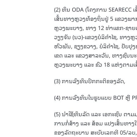
(2) ທຶນ ODA (ໂຄງການ SEARECC ເສັ້
ເສັ້ນທາງຫຼວງທ້ອງຖິ່ນຢູ່ 5 ແຂວງພາກ
ຫຼວງພະບາງ, ທາງ 12 ທ່າແຂກ-ຊາຍ
ວຽງຈັນ (ນວ)-ແຂວງບໍລິຄຳໄຊ, ທາງຫຼວ
ຫົວພັນ, ຊຽງຂວາງ, ບໍລິຄໍາໄຊ, ປັ
ເຂດ ແລະ ແຂວງສາລະວັນ, ທາງຊົນນະບົ
ຫຼວງພະບາງ ແລະ ຂົວ 18 ແຫ່ງຕາມເສ
(3) ການລົງທຶນປົກກະຕິຂອງລັດ,
(4) ການລົງທຶນໃນຮູບແບບ BOT ຫຼື P
(5) ນໍາໃຊ້ທຶນລັດ ແລະ ເອກະຊົນ ຕາມມ
ການກໍ່ສ້າງ ແລະ ສ້ອມ ແປງເສັ້ນທາ
ຂອງລັດຖະບານ ສະບັບເລກທີ 05/ລບ, 