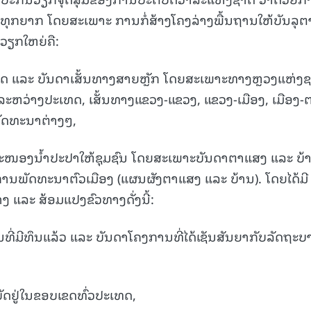
ທຸກຍາກ ໂດຍສະເພາະ ການກໍ່ສ້າງໂຄງລ່າງພື້ນຖານໃຫ້ບັນລຸຕ
15.040(07-08-20
ວຽກໃຫຍ່ຄື:
າດ ແລະ ບັນດາເສັ້ນທາງສາຍຫຼັກ ໂດຍສະເພາະທາງຫຼວງແຫ່ງ
ອດ ລະຫວ່າງປະເທດ, ເສັ້ນທາງແຂວງ-ແຂວງ, ແຂວງ-ເມືອງ, ເມືອງ-
ພັດທະນາຕ່າງໆ,
ະໜອງນໍ້າປະປາໃຫ້ຊຸມຊົນ ໂດຍສະເພາະບັນດາຕາແສງ ແລະ ບ້
 ແລະ ການພັດທະນາຕົວເມືອງ (ແຜນຜັງຕາແສງ ແລະ ບ້ານ). ໂດຍໄດ້ມີ
າງ ແລະ ສ້ອມແປງຂົວທາງດັ່ງນີ້:
ານທີ່ມີທຶນແລ້ວ ແລະ ບັນດາໂຄງການທີ່ໄດ້ເຊັນສັນຍາກັບລັດຖະ
ບັດຢູ່ໃນຂອບເຂດທົ່ວປະເທດ,