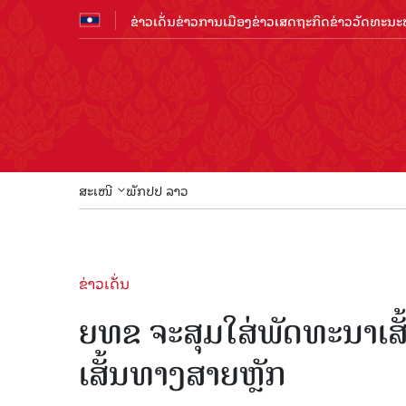
ຂ່າວເດັ່ນ
ຂ່າວການເມືອງ
ຂ່າວເສດຖະກິດ
ຂ່າວວັດທະນະທ
ສະເໜີ
ພັກປປ ລາວ
ຂ່າວເດັ່ນ
ຍທຂ ຈະສຸມໃສ່ພັດທະນາເສ
ເສັ້ນທາງສາຍຫຼັກ