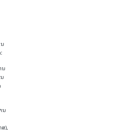
ານ
:
ການ
ານ
ດ
ການ
ກສ),