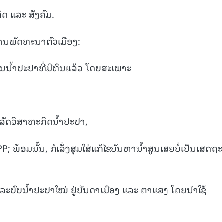
 ແລະ ສັງຄົມ.
ນພັດທະນາຕົວເມືອງ:
ການນໍ້າປະປາທີ່ມີທຶນແລ້ວ ໂດຍສະເພາະ
ລັດວິສາຫະກິດນໍ້າປະປາ,
; ພ້ອມນັ້ນ, ກໍເລັ່ງສຸມໃສ່ແກ້ໄຂບັນຫານໍ້າສູນເສຍບໍ່ເປັນເສດຖ
ລະບົບນໍ້າປະປາໃໝ່ ຢູ່ບັນດາເມືອງ ແລະ ຕາແສງ ໂດຍນໍາໃຊ້