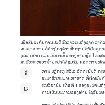
ເພື່ອຮັບປະກັນການປະຕິບັດວາລະແຫ່ງຊາດ ວ່າ
ສະເພາະ ການກໍ່ສ້າງໂຄງລ່າງພື້ນຖານໃຫ້ບັນລ
ຍຸດທະສາດ ແລະ ບັນດາເສັ້ນທາງສາຍຫຼັກ ໂດຍ
ລະບົບສະໜອງນໍ້າປະປາໃຫ້ຊຸມຊົນ ແລະ ການພັດ
ທ່ານ ເຫຼັກໄຫຼ ສີວິໄລ ລັດຖະມົນຕີ 
ສະມາຊິກສະພາແຫ່ງຊາດ ທີ່ຕິດພັນກ
ໄໝວິສາມັນ ເທື່ອທີ 1 ຂອງສະພາແຫ່ງຊ
ການເປັນປະທານຂອງທ່ານ ໄຊສົມພອ
ທ່ານ ເຫຼັກໄຫຼ ສີວິໄລ ກ່າວວ່າ: ເພ