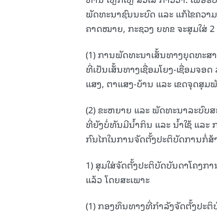
ພັດທະນາຊົນນະບົດ ແລະ ແກ້ໄຂຄວາມ
ຄາດໝາຍ, ກະຊວງ ຍທຂ ຈະສຸມໃສ່ 2 
(1) ການພັດທະນາເສັ້ນທາງຍຸດທະສ
ທີ່ເປັນເສັ້ນທາງເຊື່ອມໂຍງ-ເຊື່ອມຈ
ແສງ, ຕາແສງ-ບ້ານ ແລະ ເຂດຈຸດສຸມ
(2) ຂະຫຍາຍ ແລະ ພັດທະນາລະບົບສ
ທີ່ຍັງບໍ່ທັນມີນໍ້າກິນ ແລະ ນໍ້າໃຊ້
ກົນໄກໃນການຈັດຕັ້ງປະຕິບັດການກໍ່ສ້
1) ສຸມໃສ່ຈັດຕັ້ງປະຕິບັດບັນດາໂຄງກ
ແລ້ວ ໂດຍສະເພາະ
(1) ກອງທຶນທາງທີ່ກຳລັງຈັດຕັ້ງປະຕິ