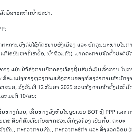
ລັດວິສາຫະກິດນໍ້າປະປາ,
PP;
ມາດຕະການບັງຄັບໃຊ້ກົດໝາຍຜັງເມືອງ ແລະ ຍົກຄຸນນະພາບໃນກ
ກ້ໄຂບັນຫາຂີ້ເຫຍື້ອ, ນໍ້າຖ້ວມຂັງ). ມາດຕະການຈັດຕັ້ງປະຕິບັດ
ນທາງ ແມ່ນໃຫ້ອົງການປົກຄອງທ້ອງຖິ່ນສືບຕໍ່ເປັນເຈົ້າການ ໃນ
ແລະ ສ້ອມແປງທາງຫຼວງຕາມແຈ້ງການຂອງຫ້ອງວ່າການສໍານັກງ
ຫສນຍ, ລົງວັນທີ 12 ກັນຍາ 2025 ລວມທັງການຈັດຕັ້ງປະຕິບັ
ລະ ມະຕິ 10/ລບ;
ເສັ້ນທາງດ່ວນ, ເສັ້ນທາງລົງທຶນໃນຮູບແບບ BOT ຫຼື PPP ແລະ 
ຂ ສືບຕໍ່ສົມທົບກັບພາກສ່ວນທີ່ກ່ຽວຂ້ອງ ເປັນຕົ້ນ: ຄະນະ
ລົງທຶນ, ກະຊວງການເງິນ, ກະຊວງກະສິກຳ ແລະ ສິ່ງແວດລ້ອມ (