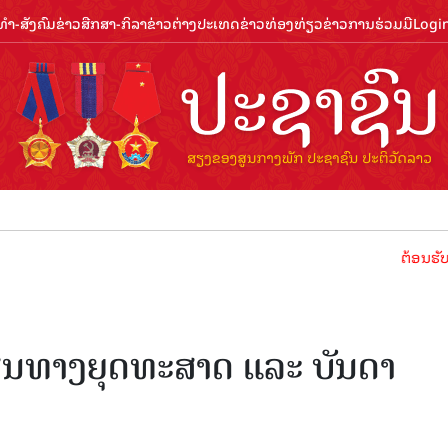
ຳ-ສັງຄົມ
ຂ່າວສືກສາ-ກິລາ
ຂ່າວຕ່າງປະເທດ
ຂ່າວທ່ອງທ່ຽວ
ຂ່າວການຮ່ວມມື
Logi
ຕ້ອນຮັບປີທ່ອງທ
ັ້ນທາງຍຸດທະສາດ ແລະ ບັນດາ