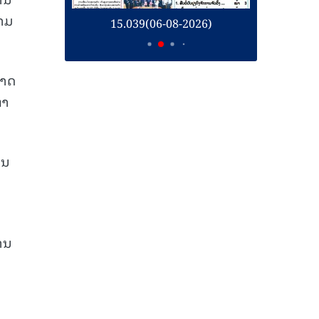
າມ
26)
15.039(06-08-2026)
1
ຊາດ
ຕາ
ານ
ບານ