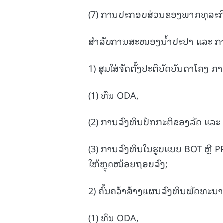
(7) ການປະກອບສ່ວນຂອງພາກທຸລະກິດ
ສຳລັບການສະໜອງນໍ້າປະປາ ແລະ ກາ
1) ສຸມໃສ່ຈັດຕັ້ງປະຕິບັດບັນດາໂຄງ 
(1) ທຶນ ODA,
(2) ການລົງທຶນປົກກະຕິຂອງລັດ ແລະ 
(3) ການລົງທຶນໃນຮູບແບບ BOT ຫຼື PPP
ໃຫ້ຫຼຸດໜ້ອຍຖອຍລົງ;
2) ຄົ້ນຄວ້າສ້າງແຜນລົງທຶນພັດທະນາ
(1) ທຶນ ODA,