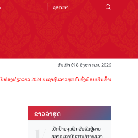
n
ວັນເສົາ ທີ 8 ສິງຫາ ຄ.ສ. 2026
່ຽວລາວ 2024 ປະຊາຊົນລາວທຸກຄົນຈົ່ງພ້ອມເປັນເຈົ້າພາບທີ່ດີ ຕ້ອນຮັບນັກທ່
ຂ່າວ​ລ່າ​ສຸດ
ເປີດປ້າຍຈຸດຝຶກອົບຮົມຢູ່ລາວ
ຂອງສະຖາບັນການຊ່າງແຂວງ