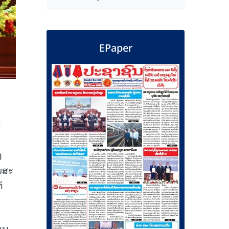
EPaper
າ
ງ
ມສະ
້
ການ