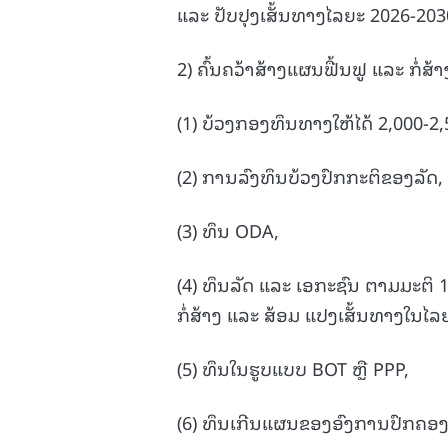
ແລະ ປັບປຸງເສັ້ນທາງໄລຍະ 2026-203
2) ຄົ້ນຄວ້າສ້າງແຜນຟື້ນຟູ ແລະ ກໍ່ສ້
(1) ບ້ວງກອງທຶນທາງໃຫ້ໄດ້ 2,000-2,500
(2) ການລົງທຶນບ້ວງປົກກະຕິຂອງລັດ,
(3) ທຶນ ODA,
(4) ທຶນລັດ ແລະ ເອກະຊົນ ຕາມມະຕິ 1
ກໍ່ສ້າງ ແລະ ສ້ອມ ແປງເສັ້ນທາງໃນໄລ
(5) ທຶນໃນຮູບແບບ BOT ຫຼື PPP,
(6) ທຶນເກີນແຜນຂອງອົງການປົກຄອງທ