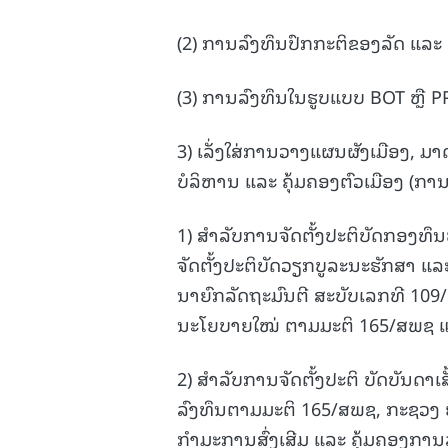
(2) ການລົງທຶນປົກກະຕິຂອງລັດ ແລະ 
(3) ການລົງທຶນໃນຮູບແບບ BOT ຫຼື P
3) ເລັ່ງໃສ່ການວາງແຜນຜັງເມືອງ, 
ບໍລິຫານ ແລະ ຄຸ້ມຄອງຕົວເມືອງ (ການແ
1) ສໍາລັບການຈັດຕັ້ງປະຕິບັດກອງທຶ
ຈັດຕັ້ງປະຕິບັດວຽກບູລະນະຮັກສາ 
ນາຍົກລັດຖະມົນຕີ ສະບັບເລກທີ 109/
ນະໂຍບາຍໃໝ່ ຕາມມະຕິ 165/ສພຊ ແ
2) ສໍາລັບການຈັດຕັ້ງປະຕິ ບັດບັນດາ
ລົງທຶນຕາມມະຕິ 165/ສພຊ, ກະຊວງ ຍທ
ກຳມະການສົ່ງເສີມ ແລະ ຄຸ້ມຄອງການ