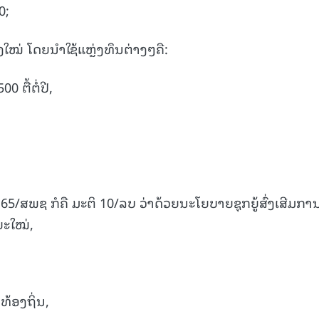
0;
າງໃໝ່ ໂດຍນໍາໃຊ້ແຫຼ່ງທຶນຕ່າງໆຄື:
 ຕື້ຕໍ່ປີ,
65/ສພຊ ກໍຄື ມະຕິ 10/ລບ ວ່າດ້ວຍນະໂຍບາຍຊຸກຍູ້ສົ່ງເສີມກາ
ຍະໃໝ່,
້ອງຖິ່ນ,