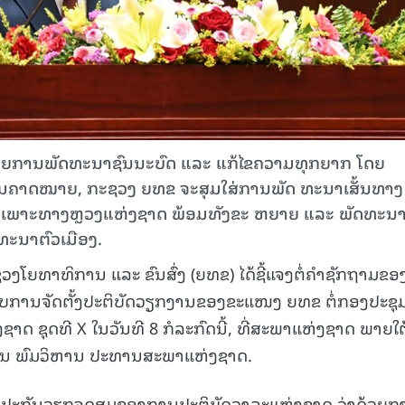
ດ້ວຍການພັດທະນາຊົນນະບົດ ແລະ ແກ້ໄຂຄວາມທຸກຍາກ ໂດຍ
ຸຕາມຄາດໝາຍ, ກະຊວງ ຍທຂ ຈະສຸມໃສ່ການພັດ ທະນາເສັ້ນທາງ
ສະເພາະທາງຫຼວງແຫ່ງຊາດ ພ້ອມທັງຂະ ຫຍາຍ ແລະ ພັດທະນ
ທະນາຕົວເມືອງ.
ກະຊວງໂຍທາທິການ ແລະ ຂົນສົ່ງ (ຍທຂ) ໄດ້ຊີ້ແຈງຕໍ່ຄຳຊັກຖາມຂອ
ັບການຈັດຕັ້ງປະຕິບັດວຽກງານຂອງຂະແໜງ ຍທຂ ຕໍ່ກອງປະຊຸ
າດ ຊຸດທີ X ໃນວັນທີ 8 ກໍລະກົດນີ້, ທີ່ສະພາແຫ່ງຊາດ ພາຍໃຕ
ນ ພົມວິຫານ ປະທານສະພາແຫ່ງຊາດ.
ື່ອຮັບປະກັນວຽກຈຸດສຸມຂອງການປະຕິບັດວາລະແຫ່ງຊາດ ວ່າດ້ວຍ