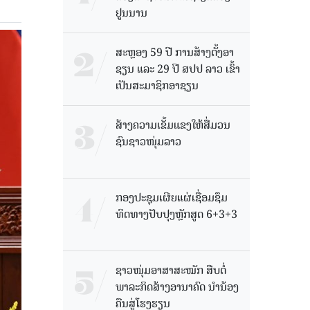
ຢູນນານ
ສະຫຼອງ 59 ປີ ການສ້າງຕັ້ງອາ
ຊຽນ ແລະ 29 ປີ ສປປ ລາວ ເຂົ້າ
ເປັນສະມາຊິກອາຊຽນ
ສ້າງຄວາມເຂັ້ມແຂງໃຫ້ສື່ມວນ
ຊົນຊາວໜຸ່ມລາວ
ກອງປະຊຸມເຜີຍແຜ່ເຊື່ອມຊຶມ
ທິດທາງປັບປຸງຫຼັກສູດ 6+3+3
ຊາວໜຸ່ມອາສາສະໝັກ ສືບຕໍ່
ພາລະກິດສ້າງອານາຄົດ ນໍານ້ອງ
ຄືນສູ່ໂຮງຮຽນ