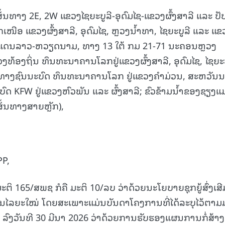
ນທາງ 2E, 2W ແຂວງໄຊຍະບູລີ-ອຸດົມໄຊ-ແຂວງຜົ້ງສາລີ ແລະ ປັ
ເໜືອ ແຂວງຜົ້ງສາລີ, ອຸດົມໄຊ, ຫຼວງນໍ້າທາ, ໄຊຍະບູລີ ແລະ ແຂ
ແດນລາວ-ຫວຽດນາມ, ທາງ 13 ໃຕ້ ກມ 21-71 ນະຄອນຫຼວງ
ງທ້ອງຖິ່ນ ທຶນທະນາຄານໂລກຢູ່ແຂວງຜົ້ງສາລີ, ອຸດົມໄຊ, ໄຊຍະບ
ບປຸງທາງຊົນນະບົດ ທຶນທະນາຄານໂລກ ຢູ່ແຂວງຄຳມ່ວນ, ສະຫວັນ
ດ KFW ຢູ່ແຂວງຫົວພັນ ແລະ ຜົ້ງສາລີ; ຂົວຂ້າມນໍ້າຂອງຊຽງແ
ັ້ນທາງສາຍຫຼັກ),
PP,
ະຕິ 165/ສພຊ ກໍຄື ມະຕິ 10/ລບ ວ່າດ້ວຍນະໂຍບາຍຊຸກຍູ້ສົ່ງເສີ
ງໃນໄລຍະໃໝ່ ໂດຍສະເພາະແມ່ນບັນດາໂຄງການທີ່ໄດ້ລະບຸໄວ້ຕາມ
ລົງວັນທີ 30 ມີນາ 2026 ວ່າດ້ວຍການຮັບຮອງແຜນການກໍ່ສ້າງ