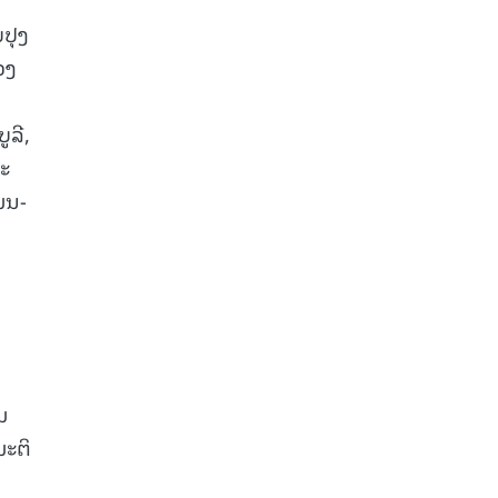
ບປຸງ
ວງ
ູລີ,
ນະ
ມນ-
ມ
ມະຕິ