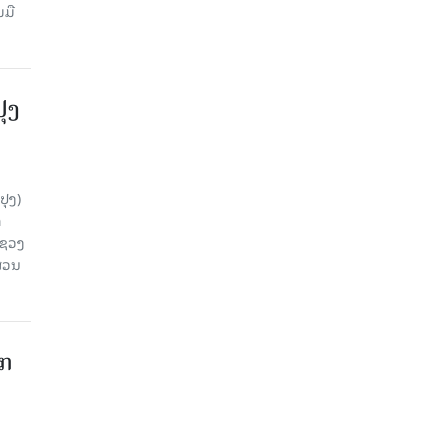
ມມື
ປຸງ
ປຸງ)
ດ
ະຊວງ
ສ່ວນ
າກ