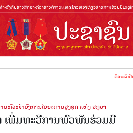
ຳ-ສັງຄົມ
ຂ່າວສືກສາ-ກິລາ
ຂ່າວຕ່າງປະເທດ
ຂ່າວທ່ອງທ່ຽວ
ຂ່າວການຮ່ວມມື
Logi
ຕ້ອນຮັບປີທ່ອງທ່ຽວ
່ານຫົວໜ້າອົງການໄອຍະການສູງສຸດ ແຫ່ງ ສກູບາ
ເພີ່ມທະວີການພົວພັນຮ່ວມມື