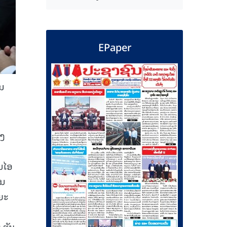
EPaper
ທນ
າງ
ນໄອ
ອນ
ຍະ
 ຮັບ