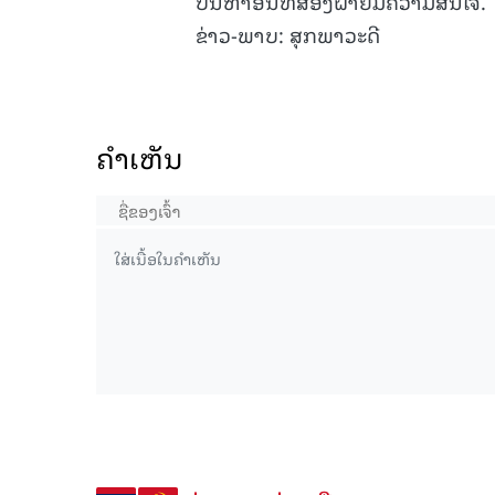
ບັນຫາອື່ນທີ່ສອງຝ່າຍມີຄວາມສົນໃຈ.
ຂ່າວ-ພາບ: ສຸກພາວະດີ
ຄໍາເຫັນ