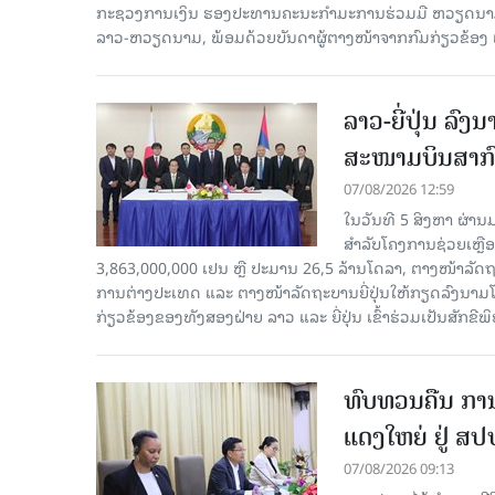
ກະຊວງການເງິນ ຮອງປະທານຄະນະກຳມະການຮ່ວມມື ຫວຽດນາມ-ລ
ລາວ-ຫວຽດນາມ, ພ້ອມດ້ວຍບັນດາຜູ້ຕາງໜ້າຈາກກົມກ່ຽວຂ້ອງ 
ລາວ-ຍີ່ປຸ່ນ ລ
ສະໜາມບິນສາກົ
07/08/2026 12:59
ໃນວັນທີ 5 ສິງຫາ ຜ່ານ
ສໍາລັບໂຄງການຊ່ວຍເຫຼ
3,863,000,000 ເຢນ ຫຼື ປະມານ 26,5 ລ້ານໂດລາ, ຕາງໜ້າລັ
ການຕ່າງປະເທດ ແລະ ຕາງໜ້າລັດຖະບານຍີ່ປຸ່ນໃຫ້ກຽດລົງນາມໂດຍທ
ກ່ຽວຂ້ອງຂອງທັງສອງຝ່າຍ ລາວ ແລະ ຍີ່ປຸ່ນ ເຂົ້າຮ່ວມເປັນສັກຂີພ
ທົບທວນຄືນ ກາ
ແດງໃຫຍ່ ຢູ່ ສ
07/08/2026 09:13