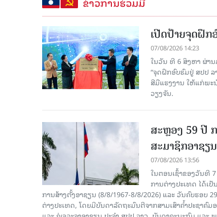
ຂ່າວການຮ່ວມມື
ເປີດປ້າຍຈຸດຝຶ
07/08/2026 14:23
ໃນວັນ ທີ 6 ສິງຫາ ຜ່າ
“ຈຸດຝຶກອົບຮົມຢູ່ ສປປ
ສີມືແຮງງານ ໃຫ້ແກ່ພ
ວຽງຈັນ.
ສະຫຼອງ 59 ປີ ກ
ສະມາຊິກອາຊຽນ
07/08/2026 13:56
ໃນຕອນເຊົ້າຂອງວັນທີ 
ການຕ່າງປະເທດ ໄດ້ເປັນປ
ການສ້າງຕັ້ງອາຊຽນ (8/8/1967-8/8/2026) ແລະ ວັນຄົບຮອບ 29
ຕ່າງປະເທດ, ໂດຍມີບັນດາລັດຖະມົນຕີຈາກສາມເສົາຄໍ້າປະຊາຄ
ແລະ ຄູ່ເຈລະຈາອາຊຽນ ປະຈຳ ສປປ ລາວ, ບັນດາຄະນະກົມ ແລະ ພ