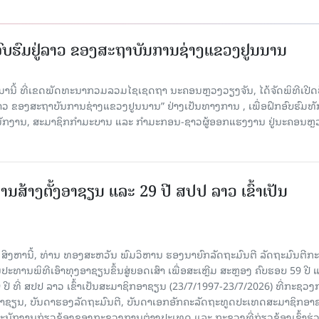
ກອົບຮົມຢູ່ລາວ ຂອງສະຖາບັນການຊ່າງແຂວງຢູນນານ
ນມານີ້ ທີ່ເຂດພັດທະນາກວມລວມໄຊເຊດຖາ ນະຄອນຫຼວງວຽງຈັນ, ໄດ້ຈັດພິທີເປີດ
 ລາວ ຂອງສະຖາບັນການຊ່າງແຂວງຢູນນານ” ຢ່າງເປັນທາງການ , ເພື່ອຝຶກອົບຮົມທ
ະນັກງານ, ສະມາຊິກກຳມະບານ ແລະ ກຳມະກອນ-ຊາວຜູ້ອອກແຮງງານ ຢູ່ນະຄອນຫຼ
ານສ້າງຕັ້ງອາຊຽນ ແລະ 29 ປີ ສປປ ລາວ ເຂົ້າເປັນ
7 ສິງຫານີ້, ທ່ານ ທອງສະຫວັນ ພົມວິຫານ ຮອງນາຍົກລັດຖະມົນຕີ ລັດຖະມົນຕີກ
ະທານພິທີເອົາທຸງອາຊຽນຂຶ້ນສູ່ຍອດເສົາ ເພື່ອສະເຫຼີມ ສະຫຼອງ ຄົບຮອບ 59 ປີ 
 ປີ ທີ່ ສປປ ລາວ ເຂົ້າເປັນສະມາຊິກອາຊຽນ (23/7/1997-23/7/2026) ທີ່ກະຊວ
ົມອາຊຽນ, ບັນດາຮອງລັດຖະມົນຕີ, ບັນດາເອກອັກຄະລັດຖະທູດປະເທດສະມາຊິກອາ
ະນັກງານກ່ຽວຂ້ອງຂອງກະຊວງການຕ່າງປະເທດ ແລະ ກະຊວງທີ່ກ່ຽວຂ້ອງເຂົ້າຮ່