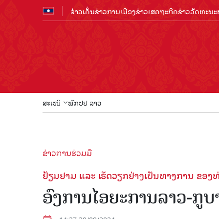
ຂ່າວເດັ່ນ
ຂ່າວການເມືອງ
ຂ່າວເສດຖະກິດ
ຂ່າວວັດທະນະທ
ສະເໜີ
ພັກປປ ລາວ
ຂ່າວການຮ່ວມມື
ຢ້ຽມຢາມ ແລະ ເຮັດວຽກຢ່າງເປັນທາງການ ຂອງທ
ອົງການໄອຍະການລາວ-ກູບາ 