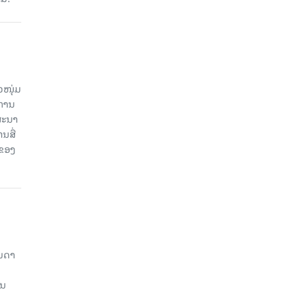
ວໜຸ່ມ
ະການ
ສະນາ
ນສື່
ບຂອງ
ັນດາ
ານ