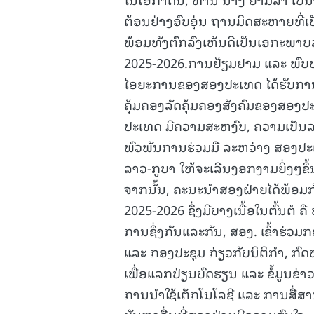
ຕ້ອນຢ່າງອົບອຸ່ນ ຖານມິດສະຫາຍທີ
ພ້ອມທັງຕົກລົງເຫັນດີເປັນເອກະພາບລ
2025-2026.ການຢ້ຽມຢາມ ແລະ ພົບປະຂ
ໄອຍະການຂອງສອງປະເທດ ໄດ້ຮັບການ
ຄຸ້ມຄອງລັດຄຸ້ມຄອງສັງຄົມຂອງສອງ
ປະເທດ ມີຄວາມສະຫງົບ, ຄວາມເປັນລ
ພົວພັນການຮ່ວມມື ລະຫວ່າງ ສອງປະເ
ລາວ-ກູບາ ໃຫ້ຈະເລີນງອກງາມຍິ່ງໆຂຶ້
ຈາກນັ້ນ, ຄະນະນໍາສອງຝ່າຍໄດ້ພ້ອມກ
2025-2026 ຊຶ່ງມີບາງເນື້ອໃນຕົ້ນຕ
ການຊຶ່ງກັນແລະກັນ, ສອງ. ເຂົ້າຮ່ວ
ແລະ ກອງປະຊຸມ ກ່ຽວກັບນິຕິກຳ, ກົດ
ເພື່ອແລກປ່ຽນບົດຮຽນ ແລະ ຂໍ້ມູນຂ່າ
ການນໍາໃຊ້ເຕັກໂນໂລຊີ ແລະ ການສື່