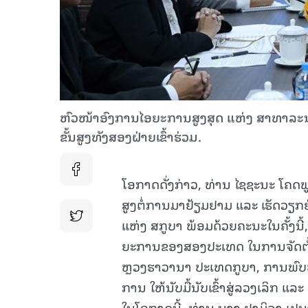
ຫົວໜ້າອົງການໄອຍະການສູງສຸດ ແຫ່ງ ສາທາລະນະລ
ຂັ້ນສູງທັງສອງຝ່າຍເຂົ້າຮ່ວມ.
ໂອກາດດັ່ງກ່າວ, ທ່ານ ໄຊຊະນະ ໂຄດ
ສູງຕໍ່ການມາຢ້ຽມຢາມ ແລະ ເຮັດວຽ
ແຫ່ງ ສກູບາ ພ້ອມດ້ວຍຄະນະໃນຄັ້ງນີ
ຍະການຂອງສອງປະເທດ ໃນການຈັດຕັ້ງປ
ຫຼວງຮາວານາ ປະເທດກູບາ, ການພົບປະ
ການ ໃຫ້ນັບມື້ນັບເຂົ້າສູ່ລວງເລິກ 
ໃນໂອກາດນີ້, ທ່ານ ນາງ ຢາມິລາ ເປນາ