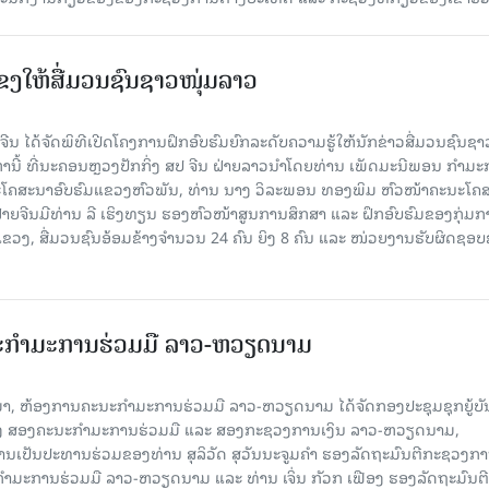
ແຂງໃຫ້ສື່ມວນຊົນຊາວໜຸ່ມລາວ
ນ ໄດ້ຈັດພິທີເປີດໂຄງການຝຶກອົບຮົມຍົກລະດັບຄວາມຮູ້ໃຫ້ນັກຂ່າວສື່ມວນຊົນຊາ
ງຫານີ້ ທີ່ນະຄອນຫຼວງປັກກິ່ງ ສປ ຈີນ ຝ່າຍລາວນໍາໂດຍທ່ານ ເພັດມະນີພອນ ກຳມ
ໂຄສະນາອົບຮົມແຂວງຫົວພັນ, ທ່ານ ນາງ ວິລະພອນ ທອງພິມ ຫົວໜ້າຄະນະໂຄ
ຝ່າຍຈີນມີທ່ານ ລີ ເຮິງທຽນ ຮອງຫົວໜ້າສູນການສຶກສາ ແລະ ຝຶກອົບຮົມຂອງກຸ່ມກາ
ຂວງ, ສື່ມວນຊົນອ້ອມຂ້າງຈຳນວນ 24 ຄົນ ຍິງ 8 ຄົນ ແລະ ໜ່ວຍງານຮັບຜິດຊອ
ະກຳມະການຮ່ວມມື ລາວ-ຫວຽດນາມ
ນມາ, ຫ້ອງການຄະນະກຳມະການຮ່ວມມື ລາວ-ຫວຽດນາມ ໄດ້ຈັດກອງປະຊຸມຊຸກຍູ້ບ
າງ ສອງຄະນະກຳມະການຮ່ວມມື ແລະ ສອງກະຊວງການເງິນ ລາວ-ຫວຽດນາມ,
ເປັນປະທານຮ່ວມຂອງທ່ານ ສຸລິວັດ ສຸວັນນະຈູມຄໍາ ຮອງລັດຖະມົນຕີກະຊວງກ
ມະການຮ່ວມມື ລາວ-ຫວຽດນາມ ແລະ ທ່ານ ເຈິ່ນ ກັວກ ເຟືອງ ຮອງລັດຖະມົນຕີ