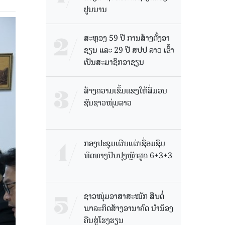
ຢູນນານ
ສະຫຼອງ 59 ປີ ການສ້າງຕັ້ງອາ
ຊຽນ ແລະ 29 ປີ ສປປ ລາວ ເຂົ້າ
ເປັນສະມາຊິກອາຊຽນ
ສ້າງຄວາມເຂັ້ມແຂງໃຫ້ສື່ມວນ
ຊົນຊາວໜຸ່ມລາວ
ກອງປະຊຸມເຜີຍແຜ່ເຊື່ອມຊຶມ
ທິດທາງປັບປຸງຫຼັກສູດ 6+3+3
ຊາວໜຸ່ມອາສາສະໝັກ ສືບຕໍ່
ພາລະກິດສ້າງອານາຄົດ ນໍານ້ອງ
ຄືນສູ່ໂຮງຮຽນ