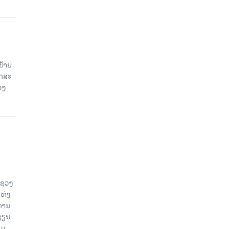
ປ້າຍ
ັກສະ
ວງ
ະຊວງ
ແຫ່ງ
ງການ
ຊຽນ
ວມ.