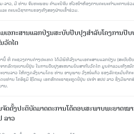
າວ, ມີ ທ່ານ ຈັນທະພອນ ຄໍາມະນີຈັນ ຫົວໜ້າຫ້ອງການຄະນະກຳມະການຮ່ວ
ແລະ ຄະນະວິຊາການຂອງທັງສອງຝ່າຍເຂົ້າຮ່ວມ.
ົງນາມເອກະສານແລກປ່ຽນສະບັບປັບປຸງສໍາລັບໂຄງການປັບ
ນວັດໄຕ
ມານີ້ ທີ່ ກະຊວງການຕ່າງປະເທດ ໄດ້ມີພິທີລົງນາມເອກະສານແລກປ່ຽນ (ສະບັບປັບ
ືອຈາກລັດຖະບານຍີ່ປຸ່ນ ໃນການປັບປຸງສະໜາມບິນສາກົນວັດໄຕ ມູນຄ່າລວມທັງໝົ
ດຖະບານລາວ ໃຫ້ກຽດລົງນາມໂດຍ ທ່ານ ອານຸພາບ ວົງໜໍ່ແກ້ວ ຮອງລັດຖະມົນຕີກ
່ານ ໂຄອິຊຸມິ ຊຶໂຕະມຸ ເອກອັກຄະຣາຊະທູດຍີ່ປຸ່ນ ປະຈໍາ ສປປ ລາວ ຊຶ່ງມີພາກ
ິຍານ.
ນຈັດຕັ້ງປະຕິບັດມາດຕະການໂຕ້ຕອບສະພາບພະຍາດໝ
ປປ ລາວ