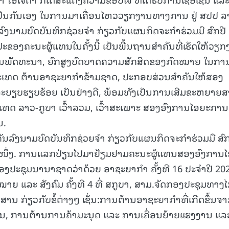
່ເປັນກັນເອງ ໃນການມາເຄື່ອນໄຫວວຽກງານທາງການ ຢູ່ ສປປ ລ
15.040(07-08-20
ົງນາມບົດບັນທຶກຊ່ວຍຈໍາ ກ່ຽວກັບແຜນກິດຈະກຳຮ່ວມມື ສົກປີ
ອງຄະນະຜູ້ແທນໃນຄັ້ງນີ້ ເປັນພື້ນຖານສໍາຄັນທີ່ເຮັດໃຫ້ວຽ
ພັັດທະນາ, ຍົກສູງບົດບາດຄວາມສັກສິດຂອງກົດໝາຍ ໃນກາ
ປະເທດ ຕ້ານອາຊະຍາກຳຂ້າມຊາດ, ປະກອບສ່ວນສໍາຄັນໃຫ້ສອງ
ະບຽບຮຽບຮ້ອຍ ເປັນຢ່າງດີ, ພ້ອມທັງເປັນການເສີມຂະຫຍາຍ
ທດ ລາວ-ກູບາ ເວົ້າລວມ, ເວົ້າສະເພາະ ສອງອົງການໄອຍະການ
ນ.
ັນລົງນາມບົດບັນທຶກຊ່ວຍຈໍາ ກ່ຽວກັບແຜນກິດຈະກຳຮ່ວມມື ສົກ
ໍ ຄື ໜຶ່ງ. ການແລກປ່ຽນໄປມາຢ້ຽມຢາມຄະນະຜູ້ແທນສອງອົງການ
ມກອງປະຊຸມນານາຊາດວ່າດ້ວຍ ອາຊະຍາກຳ ຄັ້ງທີ 16 ປະຈຳປີ 20
ໝາຍ ແລະ ສັງຄົມ ຄັ້ງທີ 4 ທີ່ ສກູບາ, ສາມ.ຈັດກອງປະຊຸມທາງ
ວສານ ກ່ຽວກັບຂໍ້ຕ່າງໆ ເຊັ່ນ:ການຕ້ານອາຊະຍາກຳທີ່ເກີດຂຶ້ນຈ
ສານ, ການຕ້ານການຄ້າມະນຸດ ແລະ ການເຄື່ອນຍ້າຍແຮງງານ ແລ