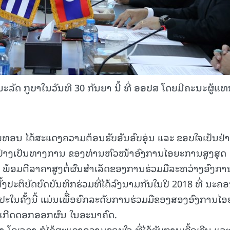
ັດ ກູບາໃນວັນທີ 30 ກັນຍາ ນີ້ ທີ່ ອອປສ ໂດຍມີຄະນະຜູ້ແ
ພູທອນ ໄດ້ສະແດງຄວາມຕ້ອນຮັບອັນອົບອຸ່ນ ແລະ ຂອບໃຈເປັນຢ່
ກຢ່າງເປັນທາງການ ຂອງທ່ານຫົວໜ້າອົງການໄອຍະການສູງສຸດ
້, ພ້ອມຕີລາຄາສູງຕໍ່ຜົນສໍາເລັດຂອງການຮ່ວມມືລະຫວ່າງອົງກາ
ະຕິບັດບົດບັນທຶກຮ່ວມທີ່ໄດ້ລົງນາມກັນໃນປີ 2018 ທີ່ ນະຄ
ໃນຄັ້ງນີ້ ແມ່ນເພືີ່ອຍົກລະດັບການຮ່ວມມືຂອງສອງອົງການໄອ
ແລະ ເກີດດອກອອກຜົນ ໃນອະນາຄົດ.
 ໂອເຈດາ ກໍໄດ້ສະແດງຄວາມຂອບໃຈ ທີ່ໄດ້ຮັບການເຊື້ອເຊີນ ແລະ