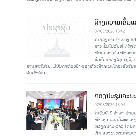
ສ້າງຄວາມເຂັ້ມ
07/08/2026 13:42
ກະຊວງການຄ້າແຫ່ງ ສປຈີ
ລາວ ຂຶ້ນໃນວັນທີ 7 ສິ
ພັກແຂວງ ຫົວໜ້າຄະນະ
ອົບຮົມແຂວງໄຊຍະບູລີ, 
ສານສາກົນຈີນ, ມີບັນດາຫົວໜ້າ-ຮອງຫົວໜ້າຄະນະໂຄສະອົບຮົມແ
ຈີນເຂົ້າຮ່ວມ.
ກອງປະຊຸມຄະນ
07/08/2026 13:04
ໃນວັນທີ 5 ສິງຫາ ຜ່າ
ໜ້າວຽກຮ່ວມມືລະຫວ່
ຫວຽດນາມ-ລາວ ໂດຍການ
ເງິນ ຮອງປະທານຄະນະກຳ