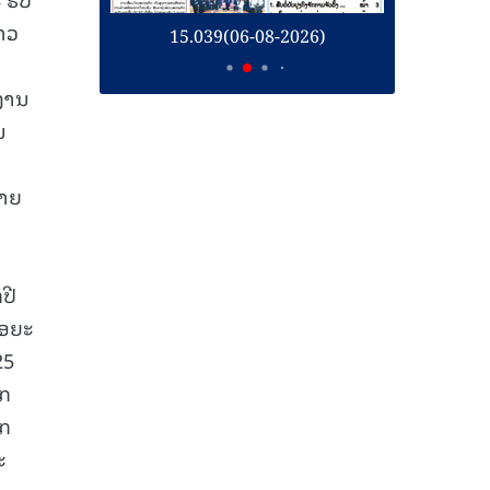
າວ
26)
15.039(06-08-2026)
1
ກງານ
ນ
ສາຍ
ປີ
ໄອຍະ
25
ໄກ
າກ
ະ