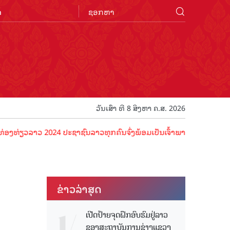
n
ວັນເສົາ ທີ 8 ສິງຫາ ຄ.ສ. 2026
ລາວ 2024 ປະຊາຊົນລາວທຸກຄົນຈົ່ງພ້ອມເປັນເຈົ້າພາບທີ່ດີ ຕ້ອນຮັບນັກທ່ອງທ
ຂ່າວ​ລ່າ​ສຸດ
ເປີດປ້າຍຈຸດຝຶກອົບຮົມຢູ່ລາວ
ຂອງສະຖາບັນການຊ່າງແຂວງ