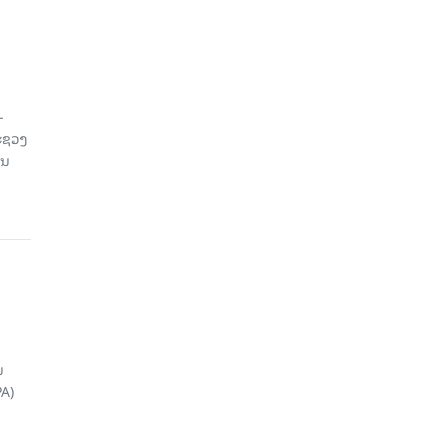
-
ະຊວງ
ານ
ນ
A)