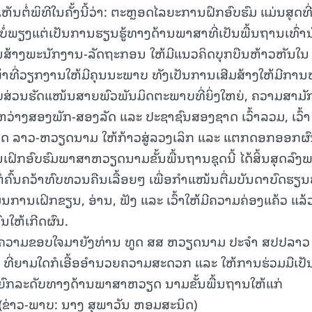
ຕໍ່ພິທີໃນຄັ້ງນີ້ວ່າ: ຕະຫຼອດໄລຍະການຝຶກອົບຮົມ ແມ່ນສຸດທີ່
ໍ່ພຽງແຕ່ເປັນການຮຽນຮູ້ທາງດ້ານພາສາທີ່ເປັນພື້ນຖານເທົ່ານັ
ານສ້າງພະນັກງານ-ລັດຖະກອນ ໃຫ້ມີແນວຄິດບຸກບືນຫ້າວຫັນໃນ
15.039(06-08-20
້າທີ່ວຽກງານໃຫ້ມີຄຸນນະພາບ ທັງເປັນການເສີມສ້າງໃຫ້ມີການ
ບສ່ວນຮັດແໜ້ນສາຍພົວພັນມິດຕະພາບທີ່ຍິ່ງໃຫຍ່, ຄວາມສາມັກ
ວ່າງສອງພັກ-ສອງລັດ ແລະ ປະຊາຊົນສອງຊາດ ເວົ້າລວມ, ເວົ້າ
ດ ລາວ-ຫວຽດນາມ ໃຫ້ກ້າວສູ່ລວງເລິກ ແລະ ແຕກດອກອອກຜ
ການເຝິກອົບຮົມພາສາຫວຽດນາມຂັ້ນພື້ນຖານຊຸດນີ້ ໄດ້ສິ້ນສຸດລົງ
ືບຕໍ່ຄົ້ນຄວ້າທົບທວນຄືນເລື້ອຍໆ ເພື່ອກຳແໜ້ນຕື່ມບັນດາບົດຮຽນທີ
ານເຝິກຂຽນ, ອ່ານ, ຟັງ ແລະ ເວົ້າໃຫ້ມີຄວາມຄ່ອງແຄ້ວ ແລ
ນໃຫ້ເກີດຜົນ.
ງຄວາມຂອບໃຈມາຍັງທ່ານ ທູດ ສສ ຫວຽດນາມ ປະຈຳ ສປປລາວ
ທີ່ຍາມໃດກໍເອື້ອອໍານວຍຄວາມສະດວກ ແລະ ໃຫ້ການຮ່ວມມືເປັ
ຍົກລະດັບທາງດ້ານພາສາຫວຽດ ນາມຂັ້ນພື້ນຖານໃຫ້ແກ່
(ຂ່າວ-ພາບ: ນາງ ສຸພາວັນ ຫອມສະນິດ)