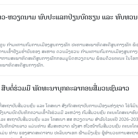
າວ-ຫວຽດນາມ ພົບປະແລກປ່ຽນບົດຮຽນ ແລະ ທົບທວນ
ິທູນ ກໍາມະການກົມການເມືອງສູນກາງພັກ ປະທານສະພາທິດສະດີສູນກາງພັກ ພ້
ບການເຂົ້າຢ້ຽມຂໍ່ານັບຂອງ ສະຫາຍ ດວນມິງຮວນ ກໍາມະການກົມການເມືອງສູນກາງ
ະຈໍາການສະພາທິດສະດີສູນກາງພັກກອມມູນິດຫວຽດນາມ ພ້ອມດ້ວຍຄະນະ ໃນໂອກ
່ສະພາທິດສະດີສູນກາງພັກ.
ືບ​ຕໍ່​ຮ່ວມ​ມື ພັດທະນາບຸກຄະລາກອນສື່ມວນຊົນລາວ
 ທີ່ສະຖາບັນສື່ມວນຊົນ ແລະ ໂຄສະນາ ສັງກັດສະຖາບັນການເມືອງແຫ່ງຊາດ ໂຮ່ຈິມິ
ົງນາມບົດບັນທຶກຄວາມເຂົ້າໃຈຮ່ວມມື ລະຫວ່າງ ກົມສື່ມວນຊົນ ຄະນະໂຄສະນາອົບ
ລະ ສະຖາບັນສື່ມວນຊົນ ແລະ ໂຄສະນາ ສສ ຫວຽດນາມ ສໍາລັບໄລຍະປີ 2026–20
ດບັນທຶກຝ່າຍລາວ ແມ່ນທ່ານ ສົົມສະຫວາດ ພົງສາ ຫົວໜ້າກົມສື່ມວນຊົນ ຄະນະໂ
ມ່ນ ທ່ານ ຮອງສາດສະດາຈານ ປະລິນຍາເອກ ຟ້າມມິງເຊິນ ຜູ້ອໍານວຍການສະຖາບັ