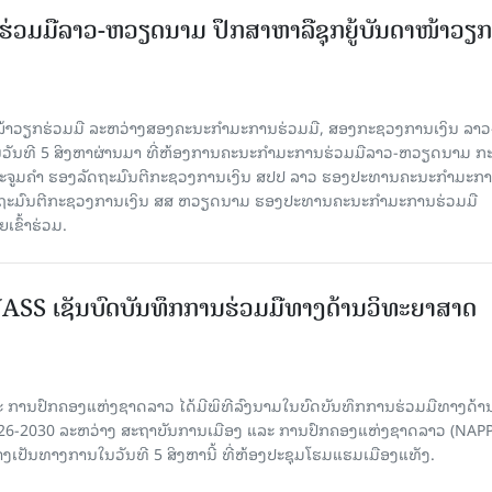
່ວມມືລາວ-ຫວຽດນາມ ປຶກສາຫາລືຊຸກຍູ້ບັນດາໜ້າວຽກ
ໜ້າວຽກຮ່ວມມື ລະຫວ່າງສອງຄະນະກໍາມະການຮ່ວມມື, ສອງກະຊວງການເງິນ ລາວ
ໃນວັນທີ 5 ສິງຫາຜ່ານມາ ທີ່ຫ້ອງການຄະນະກໍາມະການຮ່ວມມືລາວ-ຫວຽດນາມ ກ
ນນະຈູມຄຳ ຮອງລັດຖະມົນຕີກະຊວງການເງິນ ສປປ ລາວ ຮອງປະທານຄະນະກໍາມະກ
ລັດຖະມົນຕີກະຊວງການເງິນ ສສ ຫວຽດນາມ ຮອງປະທານຄະນະກໍາມະການຮ່ວມມື
ຂົ້າຮ່ວມ.
SS ເຊັນບົດບັນທຶກການຮ່ວມມືທາງດ້ານວິທະຍາສາດ
 ການປົກຄອງແຫ່ງຊາດລາວ ໄດ້ມີພິທີລົງນາມໃນບົດບັນທຶກການຮ່ວມມືທາງດ້າ
026-2030 ລະຫວ່າງ ສະຖາບັນການເມືອງ ແລະ ການປົກຄອງແຫ່ງຊາດລາວ (NAPP
ງເປັນທາງການໃນວັນທີ 5 ສິງຫານີ້ ທີ່ຫ້ອງປະຊຸມໂຮມແຮມເມືອງແທັງ.