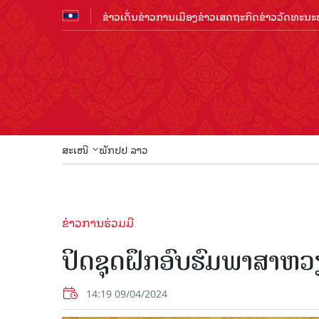
ຂ່າວເດັ່ນ
ຂ່າວການເມືອງ
ຂ່າວເສດຖະກິດ
ຂ່າວວັດທະນະທ
ສະເໜີ
ພັກປປ ລາວ
ຂ່າວການຮ່ວມມື
ປິດຊຸດຝຶກອົບຮົມພາສາຫວຽ
14:19 09/04/2024