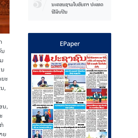
ນະຄອນຊາມໂບ​ອັນກາ ປະເທດ
ຟີລິບປິນ
ດ
EPaper
ັນ
ັມ
ານ
ລຍະ
ນ,
ອນ,
ະ
ກ່
ຫາຍ