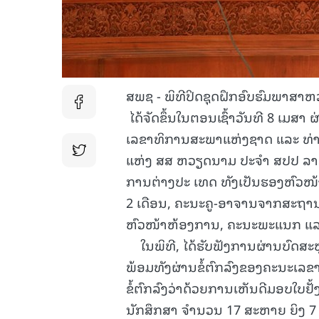
ສພຊ - ພິທີປິດຊຸດຝຶກອົບຮົມພາ
ໄດ້ຈັດຂຶ້ນໃນຕອນເຊົ້າວັນທີ 8 ເມ
ເລຂາທິການສະພາແຫ່ງຊາດ ແລະ ທ່ານ 
ແຫ່ງ ສສ ຫວຽດນາມ ປະຈຳ ສປປ ລາວ
ການຕ່າງປະ ເທດ ທັງເປັນຮອງຫົວໜ້
2 ເດືອນ, ຄະນະຄູ-ອາຈານຈາກສະຖາ
ຫົວໜ້າຫ້ອງການ, ຄະນະພະແນກ ແລະ ນັ
ໃນພິທີ, ໄດ້ຮັບຟັງການຜ່ານບົດສະ
ພ້ອມທັງຜ່ານຂໍ້ຕົກລົງຂອງຄະນະເລ
ຂໍ້ຕົກລົງວ່າດ້ວຍການເຫັນດີມອບໃບຢັ້ງ
ນັກສຶກສາ ຈຳນວນ 17 ສະຫາຍ ຍິງ 