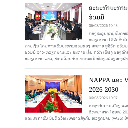
ຄະນະກໍາມະການຮ
ຮ່ວມມື
06/08/2026 10:48
ກອງປະຊຸມຊຸກຍູ້ບັນດາ
ຫວຽດນາມ ໄດ້ຈັດຂຶ້ນ
ການເງິນ ໂດຍການເປັນປະທານຮ່ວມຂອງ ສະຫາຍ ສຸລິວັດ ສຸວັ
ຮ່ວມມື ລາວ-ຫວຽດນາມແລະ ສະຫາຍ ເຈິ່ນ ກວັກ ເຟືອງ ຮອງ
ຫວຽດນາມ-ລາວ, ພ້ອມດ້ວຍບັນດາຄະນະກົມທີ່ກ່ຽວຂ້ອງສອງຝ່າຍເ
NAPPA ແລະ VA
2026-2030
06/08/2026 10:07
ສະຖາບັນການເມືອງ ແລະ
ວິທະຍາສາດ ໄລຍະປີ 2
ແລະ ສະຖາບັນ ບັນດິດວິທະຍາສາດສັງຄົມ ຫວຽດນາມ (VASS) ຢ່າ