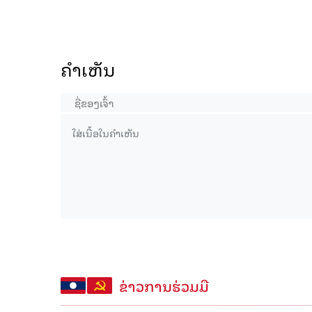
ຄໍາເຫັນ
ຂ່າວການຮ່ວມມື