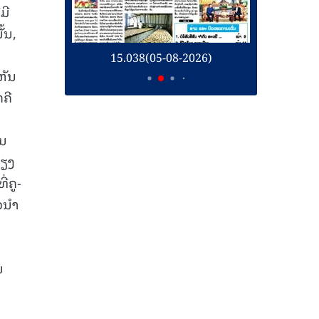
ມີ
້ນ,
26)
15.038(05-08-2026)
1
ຫັນ
ຄີ
ົນ
ພຽງ
່ຄູ-
້ວນຳ
ນ