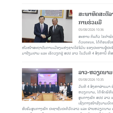
ສະພາທິດສະດີລ
ການຮ່ວມມື
05/08/2026 10:36
ສະຫາຍ ກິແກ້ວ ໄຂຄໍາພ
ດ້ວຍຄະນະ, ໄດ້ຕ້ອນຮັ
ຫົວໜ້າສະຖາບັນການເມືອງແຫ່ງຊາດໂຮ່ຈິມິນ ຮອງປະທານຜູ້ປ
ມາຢ້ຽມຢາມ ແລະ ເຮັດວຽກຢູ່ ສປປ ລາວ ໃນວັນທີ 4 ສິງຫານີ້ ທີ
ລາວ-ຫວຽດ​ນາມ ສ
05/08/2026 10:35
ວັນທີ 4 ສິງຫາຜ່ານ​ມາ
ຫວຽດນາມ, ໄດ້ຈັດພິທີລ
ສູນກາງພັກ ສປປ ລາວ ແ
ເຊິ່ງຕາງໜ້າລົງນາມບົ
ອົບຮົມສູນກາງພັກ ປະຊາຊົນປະຕິວັດລາວ ແລະ ຝ່າຍຫວຽດນາມ ແ