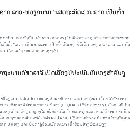
າດ ລາວ-ຫວຽດນາມ “ເສດຖະກິດເອກະລາດ ເປັນເຈົ້າ
ດຖະກິດ ແລະ ສັງຄົມແຫ່ງຊາດ (ສວສສຊ) ໄດ້ຈັດກອງປະຊຸມສຳມະນາວິທະຍາສາດ
ວຂໍ້: “ເສດຖະກິດເອກະລາດ ເປັນເຈົ້າຕົນເອງ: ຂໍ້ລິເລີ່ມ ຂອງ ສປປ ລາວ ແລະ ບ
 ແຮມເມືອງແທັງ ນະຄອນຫຼວງວຽງຈັນ.
ດຖະບານອົສຕຣາລີ ເປີດເຄື່ອງມືປະເມີນຕົນເອງສຳລັບຄູ
 ທີ່ໂຮງແຮມ ຮໍລິເດອິນ, ກະຊວງສຶກສາທິການ ແລະ ກິລາ (ສສກ) ໂດຍໄດ້ຮັບການ
ານອົສຕຣາລີ ຜ່ານແຜນງານບີຄວາ (BEQUAL) ໄດ້ຈັດກອງປະຊຸມນຳສະເໜີເຄື່ອ
່ວມຂອງ ທ່ານ ລຳພູນ ຫຼວງໄຊ ຫົວໜ້າກົມພັດທະນາຄູ ແລະ ການບໍລິຫານການສຶກ
ໂທ ສະຖານທູດອົສຕຣາລີ ປະຈຳ ສປປ ລາວ, ມີຜູ້ຕາງໜ້າຈາກກົມກ່ຽວຂ້ອງຂັ້ນສູນ
ູ 8 ແຫ່ງ ແລະ ບັນດາຄູ່ຮ່ວມພັດທະນາ ເຂົ້າຮ່ວມຢ່າງພ້ອມພຽງ.