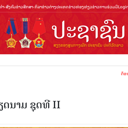
ຳ-ສັງຄົມ
ຂ່າວສືກສາ-ກິລາ
ຂ່າວຕ່າງປະເທດ
ຂ່າວທ່ອງທ່ຽວ
ຂ່າວການຮ່ວມມື
Logi
ຕ້ອນຮັບປີທ່ອ
ດນາມ ຊຸດທີ II