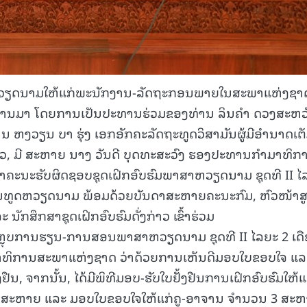
ສາຫວຽດນາມໃຫ້ແກ່ພະນັກງານ-ລັດຖະກອນພາຍໃນສະພາແຫ່ງຊາ
ສາ ຜ່ານມາ ໂດຍການເປັນປະທານຮ່ວມຂອງທ່ານ ລິນຄໍາ ດວງສະຫວ
ຫງວຽນ ບາ ຮຸ່ງ ເອກອັກຄະລັດຖະທູດວິສາມັນຜູ້ມີອຳນາດເຕ
, ມີ ສະຫາຍ ນາງ ວັນດີ ບຸດທະສະວົງ ຮອງປະທານກຳມາທິກ
າຄະນະຮັບຜິດຊອບຊຸດເຝິກອົບຮົມພາສາຫວຽດນາມ ຊຸດທີ II ໄ
ນທູດຫວຽດນາມ ພ້ອມດ້ວຍບັນດາສະຫາຍຄະນະກົມ, ຫົວໜ້າສູ
ກສຶກສາຊຸດເຝິກອົບຮົມດັ່ງກ່າວ ເຂົ້າຮ່ວມ
ຫຼຸບການຮຽນ-ການສອນພາສາຫວຽດນາມ ຊຸດທີ II ໄລຍະ 2 ເດື
ຂາທິການສະພາແຫ່ງຊາດ ວ່າດ້ວຍການເຫັນດີມອບໃບຂອບໃຈ ແລ
ຢືນ, ຈາກນັ້ນ, ໄດ້ມີພິທີມອບ-ຮັບໃບຢັ້ງຢືນການເຝິກອົບຮົມໃຫ້ແ
7 ສະຫາຍ ແລະ ມອບໃບຂອບໃຈໃຫ້ແກ່ຄູ-ອາຈານ ຈຳນວນ 3 ສະ