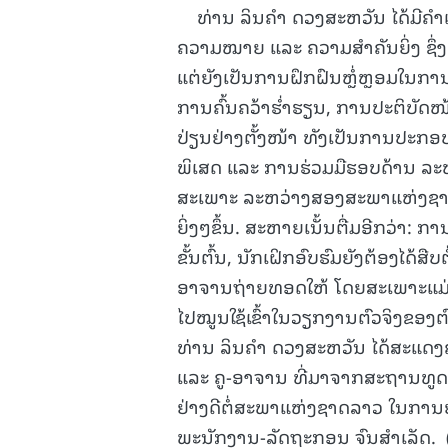
ທ່ານ ລິນຄຳ ດວງສະຫວັນ ໄດ້ມີຄຳເຫັນ
ຄວາມໝາຍ ແລະ ຄວາມສຳຄັນຍິ່ງ ຊຶ່ງບ
ແຕ່ຍັງເປັນການຝຶກຝົນຫຼໍ່ຫຼອມໃນກ
ການຄົ້ນຄວ້າຮໍ່າຮຽນ, ການປະຕິບັດໜ
ປ່ຽນຢ່າງຕັ້ງໜ້າ ທັງເປັນການປະກອ
ພິເສດ ແລະ ການຮ່ວມມືຮອບດ້ານ ລະຫ
ສະເພາະ ລະຫວ່າງສອງສະພາແຫ່ງຊາ
ຍິ່ງໆຂຶ້ນ. ສະຫາຍເນັ້ນຕື່ມອີກວ່າ: 
ຂັ້ນຕົ້ນ, ນັກເຝິກອົບຮົມຍັງຕ້ອງໄດ້ສ
ອາຈານຖ່າຍທອດໃຫ້ ໂດຍສະເພາະແມ່ນກ
ໄປໝູນໃຊ້ເຂົ້າໃນວຽກງານຕົວຈິງຂອງຕົ
ທ່ານ ລິນຄຳ ດວງສະຫວັນ ໄດ້ສະແດ
ແລະ ຄູ-ອາຈານ ທີ່ມາຈາກສະຖານທູດ 
ຢ່າງດີຕໍ່ສະພາແຫ່ງຊາດລາວ ໃນການ
ພະນັກງານ-ລັດຖະກອນ ຈົນສໍາເລັດ. 