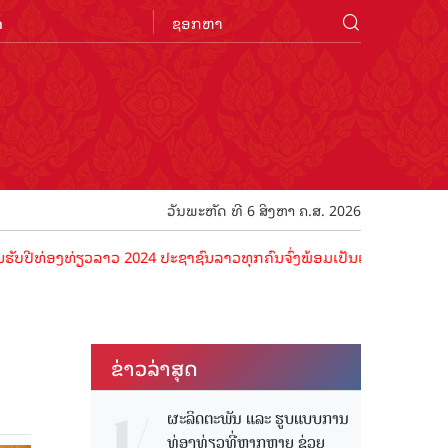
n
ວັນພະຫັດ ທີ 6 ສິງຫາ ຄ.ສ. 2026
ງທ່ຽວລາວ 2024 ປະຊາຊົນລາວທຸກຄົນຈົ່ງພ້ອມເປັນເຈົ້າພາບທີ່ດີ ຕ້ອນຮັບນັ
ຂ່າວ​ລ່າ​ສຸດ
ຜະລິດຕະພັນ ແລະ ຮູບແບບການ
ທ່ອງທ່ຽວທີ່ຫຼາກຫຼາຍ ຊ່ວຍ