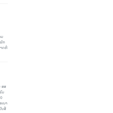
ອມ
ພັກ
າດທີ່
ນ ສສ
ຮົມ
30
ຄສະນາ
ນສື່