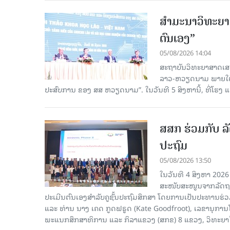
ສຳມະນາວິທະຍາສ
ຕົນເອງ”
05/08/2026 14:04
ສະຖາບັນວິທະຍາສາດເສ
ລາວ-ຫວຽດນາມ ພາຍໃຕ້ຫົ
ປະສົບການ ຂອງ ສສ ຫວຽດນາມ”. ໃນວັນທີ 5 ສິງຫານີ້, ທີ່ໂຮງ
ສສກ ຮ່ວມກັບ ລັ
ປະຖົມ
05/08/2026 13:50
ໃນວັນທີ 4 ສິງຫາ 2026
ສະໜັບສະໜູນຈາກລັດຖະບ
ປະເມີນຕົນເອງສຳລັບຄູຊັ້ນປະຖົມສຶກສາ ໂດຍການເປັນປະທານຮ
ແລະ ທ່ານ ນາງ ເຄດ ກູດຟຣູດ (Kate Goodfroot), ເລຂານຸການ
ພະແນກສຶກສາທິການ ແລະ ກິລາແຂວງ (ສກຂ) 8 ແຂວງ, ວິທະຍາໄລຄ