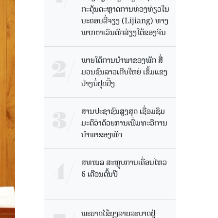
ກະຕຸ້ນຕະຫຼາດການທ່ອງທ່ຽວໃນ
ນະຄອນລີ່ຈຽງ (Lijiang) ທາງ
ພາກຕາເວັນຕົກສ່ຽງໃຕ້ຂອງຈີນ
ພາຍໃຕ້ການນໍາພາຂອງພັກ ສື່
ມວນຊົນລາວເຕີບໃຫຍ່ ເຂັ້ມແຂງ
ຢ່າງບໍ່ຢຸດຢັ້ງ
ສານປະຊາຊົນສູງສຸດ ເຊື່ອມຊຶມ
ມະຕິວ່າດ້ວຍການເພີ່ມທະວີການ
ນຳພາຂອງພັກ
ສທໜລ ສະຫຼຸບການເຄື່ອນໄຫວ
6 ເດືອນຕົ້ນປີ
ພະຍາດໄຂ້ຍຸງລາຍລະບາດຢູ່