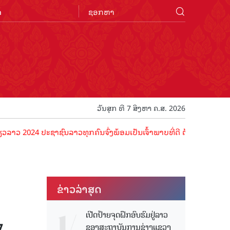
n
ວັນສຸກ ທີ 7 ສິງຫາ ຄ.ສ. 2026
4 ປະຊາຊົນລາວທຸກຄົນຈົ່ງພ້ອມເປັນເຈົ້າພາບທີ່ດີ ຕ້ອນຮັບນັກທ່ອງທ່ຽວດ້ວຍ
ຂ່າວ​ລ່າ​ສຸດ
ເປີດປ້າຍຈຸດຝຶກອົບຮົມຢູ່ລາວ
ຂອງສະຖາບັນການຊ່າງແຂວງ