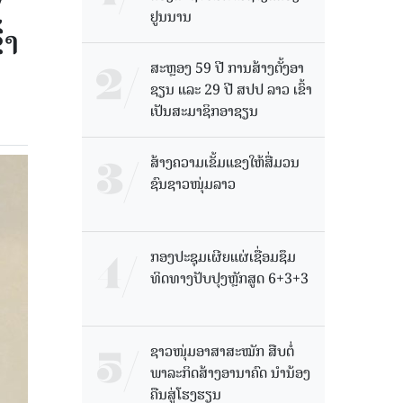
7
ຢູນນານ
້າ
ສະຫຼອງ 59 ປີ ການສ້າງຕັ້ງອາ
ຊຽນ ແລະ 29 ປີ ສປປ ລາວ ເຂົ້າ
ເປັນສະມາຊິກອາຊຽນ
ສ້າງຄວາມເຂັ້ມແຂງໃຫ້ສື່ມວນ
ຊົນຊາວໜຸ່ມລາວ
ກອງປະຊຸມເຜີຍແຜ່ເຊື່ອມຊຶມ
ທິດທາງປັບປຸງຫຼັກສູດ 6+3+3
ຊາວໜຸ່ມອາສາສະໝັກ ສືບຕໍ່
ພາລະກິດສ້າງອານາຄົດ ນໍານ້ອງ
ຄືນສູ່ໂຮງຮຽນ