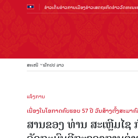
ຂ່າວເດັ່ນ
ຂ່າວການເມືອງ
ຂ່າວເສດຖະກິດ
ຂ່າວວັດທະນະທ
ສະເໜີ
ພັກປປ ລາວ
ແຈ້ງການ
ເນື່ອງໃນໂອກາດຄົບຮອບ 57 ປີ ວັນສ້າງຕັ້ງສະມ
ສານຂອງ ທ່ານ ສະເຫຼີມໄຊ 