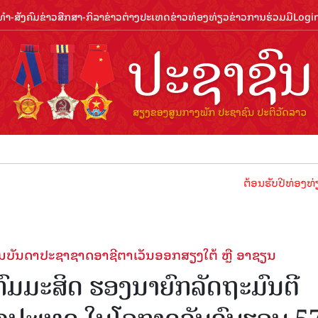
ຳ-ສັງຄົມ
ຂ່າວສືກສາ-ກິລາ
ຂ່າວຕ່າງປະເທດ
ຂ່າວທ່ອງທ່ຽວ
ຂ່າວການຮ່ວມມື
Logi
ຕ້ອນຮັບປີທ່ອງທ່ຽວລາວ 202
າຄົມບັນດາປະຊາຊາດອາຊີຕາເວັນອອກສຽງໃຕ້ ຫຼື ອາຊຽນ
ກົມມະສິດ ຮອງນາຍົກລັດຖະມົນຕີ