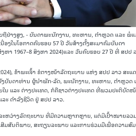
ນັບຖືຢ່າງສູງ, - ບັນດາພະນັກງານ, ທະຫານ, ຕຳຫຼວດ ແລະ ພໍ່ແ
 ເນື່ອງໃນໂອກາດຄົບຮອບ 57 ປີ ວັນສ້າງຕັ້ງສະມາຄົມບັນດາ
ິງຫາ 1967–8 ສິງຫາ 2024)ແລະ ວັນຄົບຮອບ 27 ປີ ທີ່ ສປປ 
 2024), ຂ້າພະເຈົ້າ ຂໍຕາງໜ້າລັດຖະບານ ແຫ່ງ ສປປ ລາວ ສະແ
ຍັງບັນດາທ່ານ ຜູ້ນໍາພັກ-ລັດ, ພະນັກງານ, ທະຫານ, ຕໍາຫຼວດ
ໃນ ແລະ ຕ່າງປະເທດ, ກໍຄືຊາວຕ່າງປະເທດ ທີ່ພວມປະຕິບັດໜ້າ
ແລະ ດໍາລົງຊີວິດ ຢູ່ ສປປ ລາວ.
 ລະຫວ່າງລັດຖະບານ ທີ່ມີຄວາມຫຼາກຫຼາຍ, ແຕ່ມີເປົ້າໝາຍລວ
ງເສີມສັນຕິພາບ, ສະຖຽນລະພາບ ແລະການຮ່ວມມືເພື່ອຄວາມສົມ