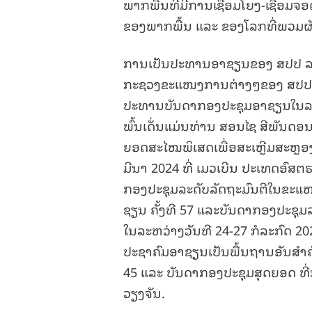
ພາກພື້ນທີ່ມີການເຊື່ອມໂຍງ-ເຊື່ອ
ຂອງພາກພື້ນ ແລະ ຂອງໂລກທີ່ພວມຜັ
ການເປັນປະທານອາຊຽນຂອງ ສປປ ລາວ ໃ
ກະຊວງຂະແໜງການຕ່າງໆຂອງ ສປປ ລາວ
ປະທານບັນດາກອງປະຊຸມອາຊຽນໃນລະດັ
ພົ້ນເດັ່ນແມ່ນທ່ານ ສອນໄຊ ສີພັນດອ
ຍອດສະໄໝພິເສດເພື່ອສະເຫຼີມສະຫຼອງ
ມີນາ 2024 ທີ່ ເມວເບີນ ປະເທດອົສຕ
ກອງປະຊຸມລະດັບລັດຖະມົນຕີໃນຂະແໜ
ຊຽນ ຄັ້ງທີ 57 ແລະບັນດາກອງປະຊຸມລ
ໃນລະຫວ່າງວັນທີ 24-27 ກໍລະກົດ 2
ປະຊາຄົມອາຊຽນເປັນພື້ນຖານອັນສໍາ
45 ແລະ ບັນດາກອງປະຊຸມສຸດຍອດ ທີ່ກ່
ວຽງຈັນ.