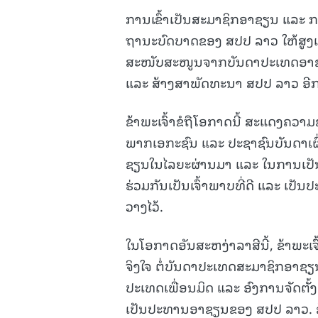
ການເຂົ້າເປັນສະມາຊິກອາຊຽນ ແລະ ກາ
ຖານະບົດບາດຂອງ ສປປ ລາວ ໃຫ້ສູງເດ
ສະໜັບສະໜູນຈາກບັນດາປະເທດອາຊຽນ 
ແລະ ສ້າງສາພັດທະນາ ສປປ ລາວ ອີກ
ຂ້າພະເຈົ້າຂໍຖືໂອກາດນີ້ ສະແດງຄວ
ພາກເອກະຊົນ ແລະ ປະຊາຊົນບັນດາເຜົ່
ຊຽນໃນໄລຍະຜ່ານມາ ແລະ ໃນການເປັນ
ຮ່ວມກັນເປັນເຈົ້າພາບທີ່ດີ ແລະ ເປ
ວາງໄວ້.
ໃນໂອກາດອັນສະຫງ່າລາສີນີ້, ຂ້າພະ
ຈິງໃຈ ຕໍ່ບັນດາປະເທດສະມາຊິກອາຊຽ
ປະເທດເພື່ອນມິດ ແລະ ອົງການຈັດຕັ
ເປັນປະທານອາຊຽນຂອງ ສປປ ລາວ. ຂ້າ