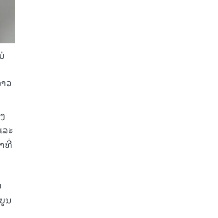
ມ່
ລາວ
ດງ
 ແລະ
ທີ່
ມ
ບູນ