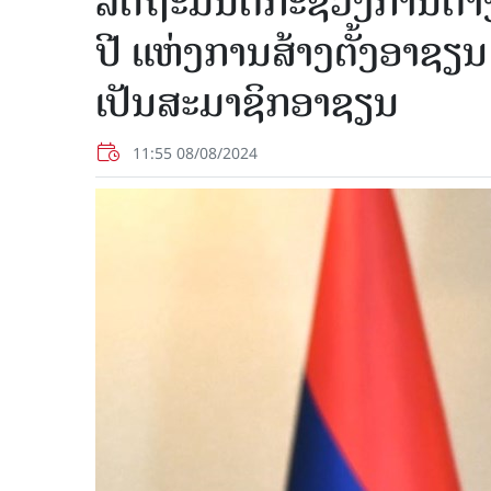
ລັດຖະມົນຕີກະຊວງການຕ່
ປີ ແຫ່ງການສ້າງຕັ້ງອາຊຽນ
ເປັນສະມາຊິກອາຊຽນ
11:55 08/08/2024