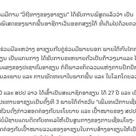
ມມືຕາມ “ວິຖີທາງຂອງອາຊຽນ” ໄດ້ຮັບການພິສູດແລ້ວວ່າ ເປັນ
ຸດພິເສດຂອງພາກພື້ນອາຊີຕາເວັນອອກສຽງໃຕ້ ທີ່ເຕັມໄປດ້ວຍຄ
່ວມມືລະຫວ່າງ ອາຊຽນກັບຄູ່ຮ່ວມມືພາຍນອກ ພາຍໃຕ້ກົນໄກ
ອາຊຽນ ເປັນແກນກາງ ໄດ້ຮັບການຂະຫຍາຍຕົວເປັນກ້າວໆມາແລະ ໄ
ັ້ມແຂງຂອງປະຊາຄົມອາຊຽນ ກໍຄືພາລະກິດລວມແຫ່ງການປົກປັ
ສະຖຽນລະພາບ ແລະ ການພັດທະນາໃນພາກພື້ນ ແລະ ໃນໂລກໂດຍລ
ີ ແລະ ສປປ ລາວ ໄດ້ເຂົ້າເປັນສະມາຊິກອາຊຽນ ໄດ້ 27 ປີ ແລະ ເປ
ປະທານອາຊຽນເປັນຄັ້ງທີ 3 ພາຍໃຕ້ຄຳຂວັນ “ເພີ່ມທະວີການເຊື
າຂັວນດັ່ງກ່າວສອດຄ່ອງກັບນະໂຍບາຍ ແລະ ເປົ້າໝາຍຂອງ ສປປ
່ມີຊາຍແດນຕິດກັບທະເລໃຫ້ເປັນສູນກາງຂອງການເຊື່ອມໂຍງ-
ສອດຄ່ອງກັບເປົ້າໝາຍລວມຂອງອາຊຽນໃນການສ້າງອາຊຽນໃຫ້ເປ