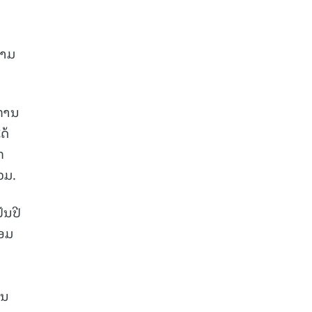
ວາມ
ການ
ດ້
ກ
ວມ.
ັນປີ
່ອມ
ັນ