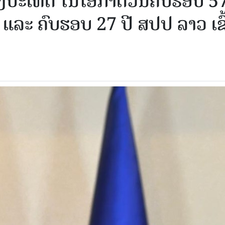
າງປະເທດ ໃນໂອກາດວັນຄົບຮອບ 5
 ແລະ ຄົບຮອບ 27 ປີ ສປປ ລາວ ເຂົ