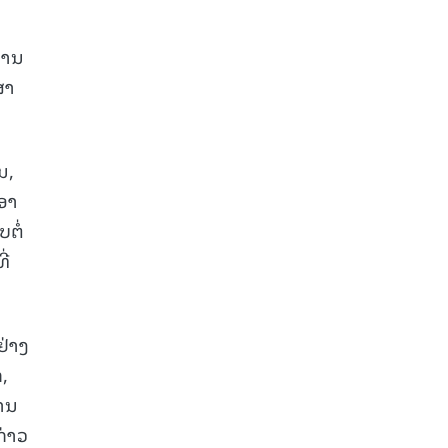
ການ
ສາ
ນ,
ນອາ
ຕໍ່
ີ່
ຢ່າງ
,
ການ
ກ່າວ