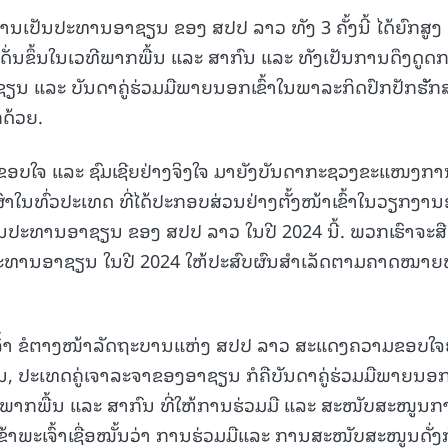
ນເປັນປະທານອາຊຽນ ຂອງ ສປປ ລາວ ທັງ 3 ຄັ້ງນີ້ ໄດ້ຍົກສູງ
ັ່ນຂຶ້ນໃນເວທີພາກພື້ນ ແລະ ສາກົນ ແລະ ທັງເປັນການດຶງດູດ
ແລະ ບັນດາຄູ່ຮ່ວມມືພາຍນອກເຂົ້າໃນພາລະກິດປົກປັກຮັັກ
ດ້ວຍ.
າມຂອບໃຈ ແລະ ຊົມເຊີຍຢ່າງຈິງໃຈ ມາຍັງບັນດາກະຊວງຂະແໜງກາ
າໃນທົ່ວປະເທດ ທີ່ໄດ້ປະກອບສ່ວນຢ່າງຕັ້ງໜ້າເຂົ້າໃນວຽກງາ
ປະທານອາຊຽນ ຂອງ ສປປ ລາວ ໃນປີ 2024 ນີ້. ພວກເຮົາຈະສືບ
ັນປະທານອາຊຽນ ໃນປີ 2024 ໃຫ້ປະສົບຜົນສໍາເລັດຕາມຄາດໝາຍທ
ເຈົ້າ ຂໍຕາງໜ້າລັດຖະບານແຫ່ງ ສປປ ລາວ ສະແດງຄວາມຂອບໃຈ
ນ, ປະເທດຄູ່ເຈາລະຈາຂອງອາຊຽນ ກໍຄືບັນດາຄູ່ຮ່ວມມືພາຍນອກ
້ງພາກພື້ນ ແລະ ສາກົນ ທີ່ໃຫ້ການຮ່ວມມື ແລະ ສະໜັບສະໜູນ
ພະເຈົ້າເຊື່ອໝັ້ນວ່າ ການຮ່ວມມືແລະ ການສະໜັບສະໜູນດັ່ງ