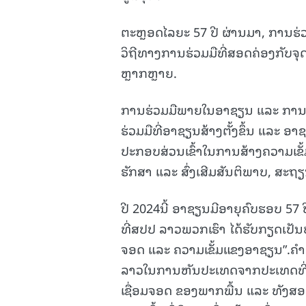
ຕະຫຼອດໄລຍະ 57 ປີ ຜ່ານມາ, ການຮ່ວ
ວິຖີທາງການຮ່ວມມືທີ່ສອດຄ່ອງກັບຈ
ຫຼາກຫຼາຍ.
ການຮ່ວມມືພາຍໃນອາຊຽນ ແລະ ການຮ
ຮ່ວມມືທີ່ອາຊຽນສ້າງຕັ້ງຂຶ້ນ ແລະ 
ປະກອບສ່ວນເຂົ້າໃນການສ້າງຄວາມເຂ
ຮັກສາ ແລະ ສົ່ງເສີມສັນຕິພາບ, 
ປີ 2024ນີ້ ອາຊຽນມີອາຍຸຄົບຮອບ 57 ປ
ທີ່ສປປ ລາວພວກເຮົາ ໄດ້ຮັບກຽດເປັນ
ຈອດ ແລະ ຄວາມເຂັ້ມແຂງອາຊຽນ”.ຄໍ
ລາວໃນການຫັນປະເທດຈາກປະເທດທີ່ບໍ
ເຊື່ອມຈອດ ຂອງພາກພື້ນ ແລະ ທັງ