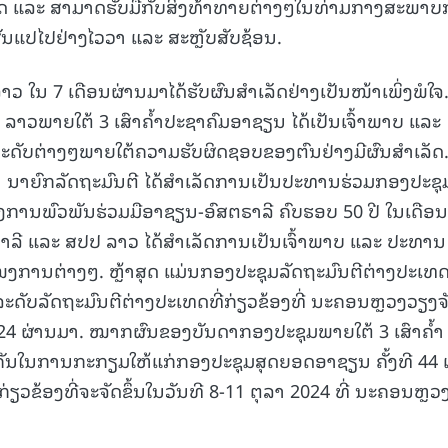
ມຈອດ ແລະ ສາມາດຮັບມືກັບສິ່ງທ້າທາຍຕ່າງໆໃນທ່າມກາງສະພາ
ນແປໄປຢ່າງໄວວາ ແລະ ສະຫຼັບສັບຊ້ອນ.
ນ 7 ເດືອນຜ່ານມາໄດ້ຮັບຜົນສໍາເລັດຢ່າງເປັນໜ້າເພິ່ງພໍໃຈ
ພາຍໃຕ້ 3 ເສົາຄໍ້າປະຊາຄົມອາຊຽນ ໄດ້ເປັນເຈົ້າພາບ ແລະ
ບຕ່າງໆພາຍໃຕ້ຄວາມຮັບຜິດຊອບຂອງຕົນຢ່າງມີຜົນສໍາເລັດ.
ນ ນາຍົກລັດຖະມົນຕີ ໄດ້ສໍາເລັດການເປັນປະທານຮ່ວມກອງປະຊຸ
ການພົວພັນຮ່ວມມືອາຊຽນ-ອົສຕຣາລີ ຄົບຮອບ 50 ປີ ໃນເດືອນ
ຣາລີ ແລະ ສປປ ລາວ ໄດ້ສໍາເລັດການເປັນເຈົ້າພາບ ແລະ ປະທານ
ງການຕ່າງໆ. ຫຼ້າສຸດ ແມ່ນກອງປະຊຸມລັດຖະມົນຕີຕ່າງປະເທ
ະດັບລັດຖະມົນຕີຕ່າງປະເທດທີ່ກ່ຽວຂ້ອງທີ່ ນະຄອນຫຼວງວຽງຈ
024 ຜ່ານມາ. ໝາກຜົນຂອງບັນດາກອງປະຊຸມພາຍໃຕ້ 3 ເສົາຄໍ້າ
ຄັນໃນການກະກຽມໃຫ້ແກ່ກອງປະຊຸມສຸດຍອດອາຊຽນ ຄັ້ງທີ 44 
ຽວຂ້ອງທີ່ຈະຈັດຂຶ້ນໃນວັນທີ 8-11 ຕຸລາ 2024 ທີ່ ນະຄອນຫຼວ