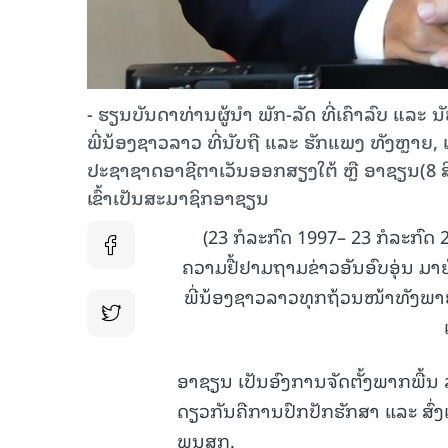
- ຮຽນບັນດາທ່ານຜູ້ນຳ ພັກ-ລັດ ທີ່ເຄົາລົບ ແລະ 
ພີ່ນ້ອງຊາວລາວ ທີ່ນັບຖື ແລະ ຮັກແພງ ທັງຫຼາຍ,
ປະຊາຊາດອາຊີຕາເວັນອອກສຽງໃຕ້ ຫຼື ອາຊຽນ(8 ສ
ເຂົ້າເປັນສະມາຊິກອາຊຽນ
(23 ກໍລະກົດ 1997– 23 ກໍລະກົດ
ຄວາມຢື້ຢາມຖາມຂ່າວອັນອົບອຸ່ນ ມາ
ພີ່ນ້ອງຊາວລາວທຸກຖ້ວນໜ້າທັງພາຍ
ອາຊຽນ ເປັນອົງການຈັດຕັ້ງພາກພື້ນ
ດຽວກັນຄືການປົກປັກຮັກສາ ແລະ ສົ່
ພູນສຸກ.