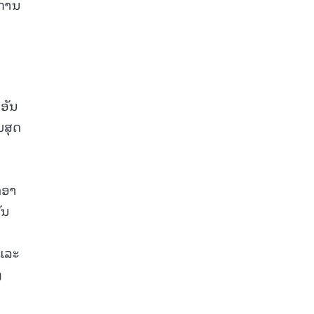
ບການ
.
ອັນ
ມສຸດ
ດອາ
ັນ
ແລະ
ງ