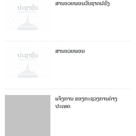
ສານອວຍພອນວັນຊາດຝຣັ່ງ
ສານອວຍພອນ
ແຈ້ງການ ຂອງກະຊວງການຕ່າງ
ປະເທດ