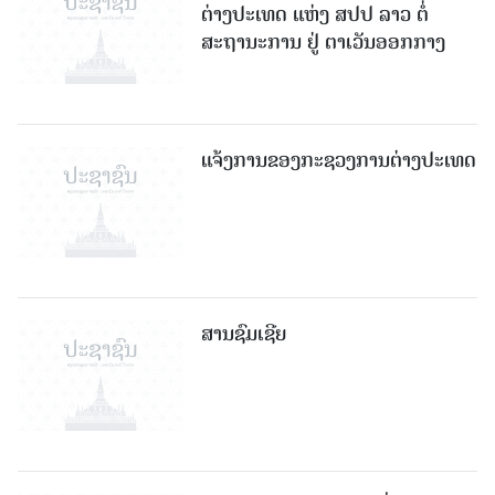
ຕ່າງປະເທດ ແຫ່ງ ສປປ ລາວ ຕໍ່
ສະຖານະການ ຢູ່ ຕາເວັນອອກກາງ
ແຈ້ງການຂອງກະຊວງການຕ່າງປະເທດ
ສານຊົມເຊີຍ