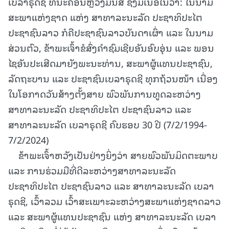
ເບລາຣຸດຊີ ທີ່ນະຄອນຫຼວງມິນສ ຊຶ່ງມີເນື້ອໃນວ່າ: ໃນນາມ
ສະພາແຫ່ງຊາດ ແຫ່ງ ສາທາລະນະລັດ ປະຊາທິປະໄຕ
ປະຊາຊົນລາວ ກໍຄືປະຊາຊົນລາວບັນດາເຜົ່າ ແລະ ໃນນາມ
ສ່ວນຕົວ, ຂ້າພະເຈົ້າຂໍສົ່ງຄຳຊົມເຊີຍອັນອົບອຸ່ນ ແລະ ພອນ
ໄຊອັນປະເສີດມາຍັງພະນະທ່ານ, ສະພາຜູ້ແທນປະຊາຊົນ,
ລັດຖະບານ ແລະ ປະຊາຊົນເບລາຣຸດຊີ ທຸກຖ້ວນໜ້າ ເນື່ອງ
ໃນໂອກາດວັນສ້າງຕັ້ງສາຍ ພົວພັນການທູດລະຫວ່າງ
ສາທາລະນະລັດ ປະຊາທິປະໄຕ ປະຊາຊົນລາວ ແລະ
ສາທາລະນະລັດ ເບລາຣຸດຊີ ຄົບຮອບ 30 ປີ (7/2/1994-
7/2/2024)
ຂ້າພະເຈົ້າຫວັງເປັນຢ່າງຍິ່ງວ່າ ສາຍພົວພັນມິດຕະພາບ
ແລະ ການຮ່ວມມືທີ່ດີລະຫວ່າງສາທາລະນະລັດ
ປະຊາທິປະໄຕ ປະຊາຊົນລາວ ແລະ ສາທາລະນະລັດ ເບລາ
ຣຸດຊີ, ເວົ້າລວມ ເວົ້າສະເພາະລະຫວ່າງສະພາແຫ່ງຊາດລາວ
ແລະ ສະພາຜູ້ແທນປະຊາຊົນ ແຫ່ງ ສາທາລະນະລັດ ເບລາ