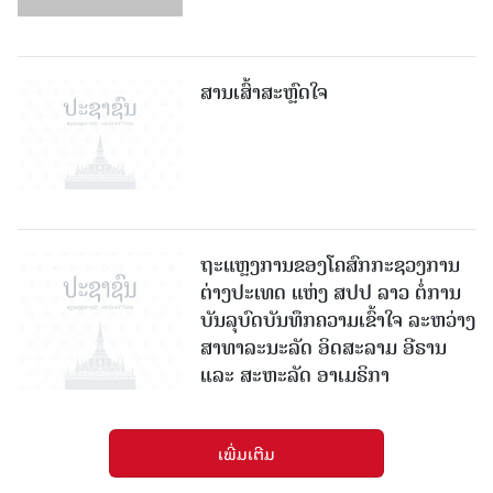
ສານເສົ້າສະຫຼົດໃຈ
ຖະແຫຼງການຂອງໂຄສົກກະຊວງການ
ຕ່າງປະເທດ ແຫ່ງ ສປປ ລາວ ຕໍ່ການ
ບັນລຸບົດບັນທຶກຄວາມເຂົ້າໃຈ ລະຫວ່າງ
ສາທາລະນະລັດ ອິດສະລາມ ອີຣານ
ແລະ ສະຫະລັດ ອາເມຣິກາ
ເພີ່ມເຕີມ