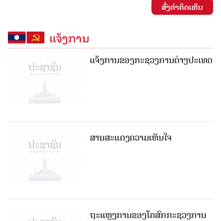
ສົ່ງຄໍາຄິດເຫັນ
ແຈ້ງການ
ແຈ້ງການຂອງກະຊວງການຕ່າງປະເທດ
ສານສະແດງຄວາມເຫັນໃຈ
ຖະແຫຼງການຂອງໂຄສົກກະຊວງການ