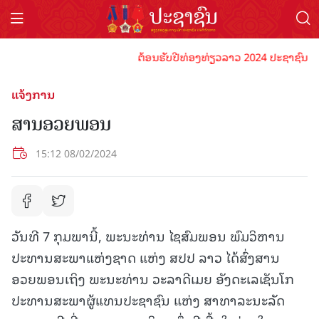
ຕ້ອນຮັບປີທ່ອງທ່ຽວລາວ 2024 ປະຊາຊົນລາວທຸກ
ແຈ້ງການ
ສານອວຍພອນ
15:12 08/02/2024
ວັນທີ 7 ກຸມພານີ້, ພະນະທ່ານ ໄຊສົມພອນ ພົມວິຫານ
ປະທານສະພາແຫ່ງຊາດ ແຫ່ງ ສປປ ລາວ ໄດ້ສົ່ງສານ
ອວຍພອນເຖິງ ພະນະທ່ານ ວະລາດີເມຍ ອັງດະເລເຊັນໂກ
ປະທານສະພາຜູ້ແທນປະຊາຊົນ ແຫ່ງ ສາທາລະນະລັດ