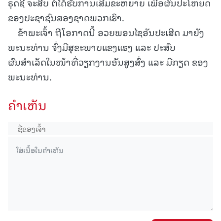
ຣຸດຊີ ຈະສືບ ຕໍ່ໄດ້ຮັບການເສີມຂະຫຍາຍ ເພື່ອຜົນປະໂຫຍດ
ຂອງປະຊາຊົນສອງຊາດພວກເຮົາ.
ຂ້າພະເຈົ້າ ຖືໂອກາດນີ້ ອວຍພອນໄຊອັນປະເສີດ ມາຍັງ
ພະນະທ່ານ ຈົ່ງມີສຸຂະພາບແຂງແຮງ ແລະ ປະສົບ
ຜົນສຳເລັດໃນໜ້າທີ່ວຽກງານອັນສູງສົ່ງ ແລະ ມີກຽດ ຂອງ
ພະນະທ່ານ.
ຄໍາເຫັນ