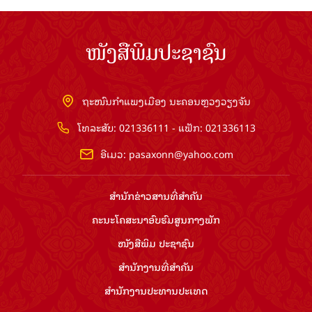
ໜັງສືພິມປະຊາຊົນ
ຖະໜົນກຳແພງເມືອງ ນະຄອນຫຼວງວຽງຈັນ
ໂທລະສັບ: 021336111 - ແຟັກ: 021336113
ອີເມວ:
pasaxonn@yahoo.com
ສຳ​ນັກ​ຂ່າວ​ສານ​ທີ່​ສຳ​ຄັນ​
ຄະນະໂຄສະນາອົບຮົມ​ສູນ​ກາງ​ພັກ
ໜັງສືພິມ ປະ​ຊາ​ຊົນ
ສຳ​ນັກ​ງານ​ທີ່​ສຳ​ຄັນ
ສຳ​ນັກ​ງານ​ປະ​ທານ​ປະ​ເທດ