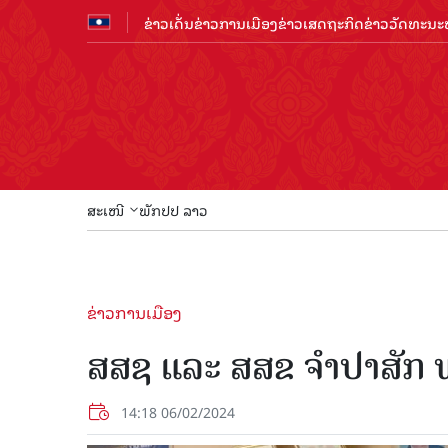
ຂ່າວເດັ່ນ
ຂ່າວການເມືອງ
ຂ່າວເສດຖະກິດ
ຂ່າວວັດທະນະທ
ສະເໜີ
ພັກປປ ລາວ
ຂ່າວການເມືອງ
ສສຊ ແລະ ສສຂ ຈຳປາສັກ ພ
14:18 06/02/2024