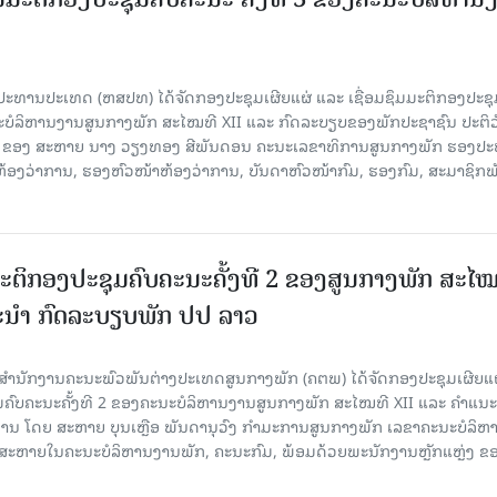
ະທານປະເທດ (ຫສປທ) ໄດ້ຈັດກອງປະຊຸມເຜີຍແຜ່ ແລະ ເຊື່ອມຊຶມມະຕິກອງປະຊຸ
ນະບໍລິຫານງານສູນກາງພັກ ສະໄໝທີ XII ແລະ ກົດລະບຽບຂອງພັກປະຊາຊົນ ປະຕິວ
ານ ຂອງ ສະຫາຍ ນາງ ວຽງທອງ ສີພັນດອນ ຄະນະເລຂາທິການສູນກາງພັກ ຮອງປ
້ອງວ່າການ, ຮອງຫົວໜ້າຫ້ອງວ່າການ, ບັນດາຫົວໜ້າກົມ, ຮອງກົມ, ສະມາຊິກພ
ມະຕິກອງປະຊຸມຄົບຄະນະຄັ້ງທີ 2 ຂອງສູນກາງພັກ ສະໄໝ
ະນໍາ ກົດລະບຽບພັກ ປປ ລາວ
 ທີ່ສໍານັກງານຄະນະພົວພັນຕ່າງປະເທດສູນກາງພັກ (ຄຕພ) ໄດ້ຈັດກອງປະຊຸມເຜີຍແ
ມຄົບຄະນະຄັ້ງທີ 2 ຂອງຄະນະບໍລິຫານງານສູນກາງພັກ ສະໄໝທີ XII ແລະ ຄໍາແນະ
ທານ ໂດຍ ສະຫາຍ ບຸນເຫຼືອ ພັນດານຸວົງ ກໍາມະການສູນກາງພັກ ເລຂາຄະນະບໍລິຫ
ສະຫາຍໃນຄະນະບໍລິຫານງານພັກ, ຄະນະກົມ, ພ້ອມດ້ວຍພະນັກງານຫຼັກແຫຼ່ງ ຂ