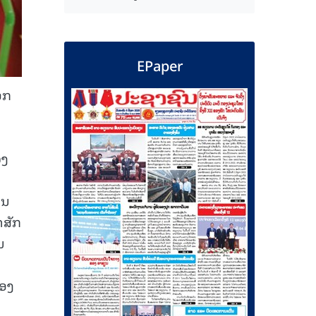
EPaper
ອກ
ວງ
ອນ
າສັກ
ນ
ຮອງ