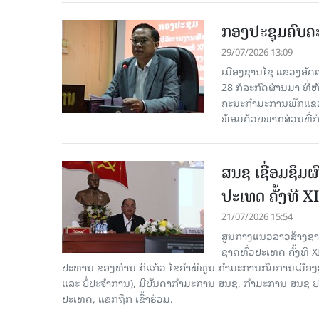
ກອງປະຊຸມຄົບຄະ
29/07/2026 13:09
ເມືອງຊານໄຊ ແຂວງອັດຕະ
28 ກໍ​ລະ​ກົດ​ຜ່ານ​ມາ
ຄະນະກຳມະການພັກແຂວງ
ພ້ອມດ້ວຍພາກສ່ວນທີ່ກ່ຽ
ສນຊ ເຊື່ອມຊຶມ
ປະເທດ ຄັ້ງທີ XI
21/07/2026 15:54
ສູນກາງແນວລາວສ້າງຊາດ
ຊາດທົ່ວປະເທດ ຄັ້ງທີ X
ປະທານ ຂອງທ່ານ ກິແກ້ວ ໄຂຄໍາພິທູນ ກໍາມະການກົມການເມື
ແລະ ບໍ່ປະຈຳການ), ມີບັນດາກຳມະການ ສນຊ, ກໍາມະການ ສນຊ ປ
ປະເທດ, ແຂກຖືກ ເຂົ້າຮ່ວມ.