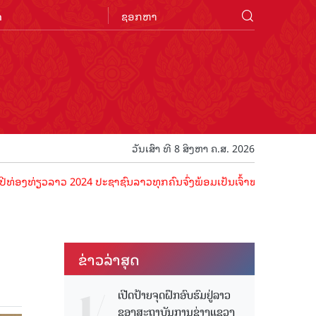
n
ວັນເສົາ ທີ 8 ສິງຫາ ຄ.ສ. 2026
ວລາວ 2024 ປະຊາຊົນລາວທຸກຄົນຈົ່ງພ້ອມເປັນເຈົ້າພາບທີ່ດີ ຕ້ອນຮັບນັກທ່ອງ
ຂ່າວ​ລ່າ​ສຸດ
ເປີດປ້າຍຈຸດຝຶກອົບຮົມຢູ່ລາວ
ຂອງສະຖາບັນການຊ່າງແຂວງ