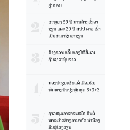
ຢູນນານ
ສະຫຼອງ 59 ປີ ການສ້າງຕັ້ງອາ
ຊຽນ ແລະ 29 ປີ ສປປ ລາວ ເຂົ້າ
ເປັນສະມາຊິກອາຊຽນ
ສ້າງຄວາມເຂັ້ມແຂງໃຫ້ສື່ມວນ
ຊົນຊາວໜຸ່ມລາວ
ກອງປະຊຸມເຜີຍແຜ່ເຊື່ອມຊຶມ
ທິດທາງປັບປຸງຫຼັກສູດ 6+3+3
ຊາວໜຸ່ມອາສາສະໝັກ ສືບຕໍ່
ພາລະກິດສ້າງອານາຄົດ ນໍານ້ອງ
ຄືນສູ່ໂຮງຮຽນ