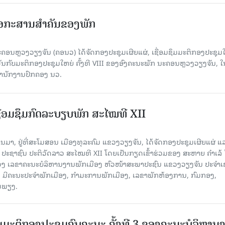
ເອກະສານສໍາຄັນຂອງພັກ
ຄອນຫຼວງວຽງຈັນ (ຄອນວ) ໄດ້ຈັດກອງປະຊຸມເຜີຍແຜ່, ເຊື່ອມຊຶມມະຕິກອງປະຊຸມ
ດພັນກັບມະຕິກອງປະຊຸມໃຫຍ່ ຄັ້ງທີ VIII ຂອງອົງຄະນະພັກ ນະຄອນຫຼວງວຽງຈັນ, ໃ
່ສໍານັກງານປົກຄອງ ນວ.
ຊື່ອມຊຶມກົດລະບຽບພັກ ສະໄໝທີ XII
່ານມາ, ຢູ່ທີ່ສະໂມສອນ ເມືອງທຸລະຄົມ ແຂວງວຽງຈັນ, ໄດ້ຈັດກອງປະຊຸມເຜີຍແຜ່ ແ
 ປະຊາຊົນ ປະຕິວັດລາວ ສະໄໝທີ XII ໂດຍເປັນກຽດເຂົ້າຮ່ວມຂອງ ສະຫາຍ ຄຳເລ້
ວງ ເລຂາຄະນະບໍລິຫານງານພັກເມືອງ ຫົວໜ້າສະພາປະຊົນ ແຂວງວຽງຈັນ ປະຈຳ
ົມ, ມີຄະນະປະຈຳພັກເມືອງ, ກຳມະການພັກເມືອງ, ເລຂາພັກຫ້ອງການ, ກົມກອງ,
ອມພຽງ.
ມມະຕິກອງປະຊຸມຄົບຄະນະ ຄັ້ງທີ 3 ຂອງຄະນະບໍລິຫານ