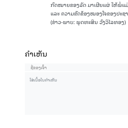
ກົດໝາຍຂອງລັດ ມາເຜີຍແຜ່ ໃຫ້ພໍ່ແມ່ປ
ແລະ ຄວາມຂັດຂ້ອງໝອງໃຈຂອງປະຊາຊົນ
(ຂ່າວ-ພາບ: ພຸດທະສິນ ວົງວິໄລທອງ)
ຄໍາເຫັນ