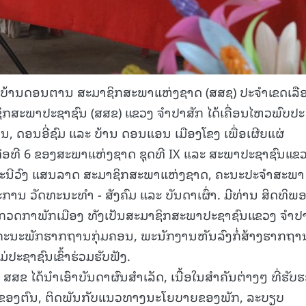
ງການບ້ານດອນຕານ ສະມາຊິກສະພາແຫ່ງຊາດ (ສສຊ) ປະຈໍາເຂດເລື
າຊິກສະພາປະຊາຊົນ (ສສຂ) ແຂວງ ຈຳປາສັກ ໄດ້ເຄື່ອນໄຫວພົບປະ
, ດອນອີ່ຊົມ ແລະ ບ້ານ ດອນແອນ ເມືອງໂຂງ ເພື່ອເຜີຍແຜ່
່ອທີ 6 ຂອງສະພາແຫ່ງຊາດ ຊຸດທີ IX ແລະ ສະພາປະຊາຊົນແຂ
ທ່ານ ມະນີວົງ ແສນລາດ ສະມາຊິກສະພາແຫ່ງຊາດ, ຄະນະປະຈຳສະພາ
ນ ວັດທະນະທໍາ - ສັງຄົມ ແລະ ບັນດາເຜົ່າ. ມີທ່ານ ສິດທິພ
ນກວດກາພັກເມືອງ ທັງເປັນສະມາຊິກສະພາປະຊາຊົນແຂວງ ຈຳປ
ຂາຄະນະພັກຮາກຖານກຸ່ມຄອນ, ພະນັກງານຫັນລົງກໍ່ສ້າງຮາກຖາ
່ປະຊາຊົນເຂົ້າຮ່ວມຮັບຟັງ.
ສຂ ໄດ້ນໍາເອົາບັນດາຜົນສຳເລັດ, ເນື້ອໃນສຳຄັນຕ່າງໆ ທີ່ຮັບ
6 ຂອງຕົນ, ຕິດພັນກັບແນວທາງນະໂຍບາຍຂອງພັກ, ລະບຽບ