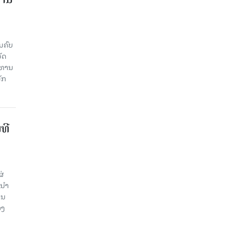
ມຄົບ
ັດ
ະທານ
ັກ
ທີ
ຜ່
ນໍາ
ານ
ອງ