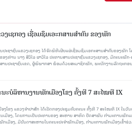
ງເຊກອງ ເຊື່ອມຊຶມເອະກສານສໍາຄັນ ຂອງພັກ
 ສານປະຊາຊົນແຂວງເຊກອງ ໄດ້ຈັດພິທີເຜີຍແຜ່ເຊື່ອມຊຶມເອກະສານສໍາຄັນຂອງພັກ 
ຂອງທ່ານ ນາງ ສີວິໄລ ຜາວິໄລ ປະທານສານປະຊາຊົນແຂວງເຊກອງ, ມີຄະນະພັກ-
 ສານປະຊາຊົນເຂດ, ຜູ້ພິພາກສາ ພ້ອມດ້ວຍສະມາຊິກພັກ, ພະນັກງານລັດຖະກອ
ນະບໍລິຫານງານພັກເມືອງໂຂງ ຄັ້ງທີ 7 ສະໄໝທີ IX
ອງໂຂງ ແຂວງຈຳປາສັກ ໄດ້ເປີດກອງປະຊຸມຄົບຄະນະ ຄັ້ງທີ 7 ສະໄໝທີ IX ໃນ​ວັນ​
ອງວ່າການເມືອງ, ໂດຍການເປັນປະທານຂອງ ສະຫາຍ ສາທິດ ປັດສາພັນ ກຳມະການພັກ
ັກເມືອງ, ມີບັນດາສະຫາຍໃນຄະນະປະຈຳພັກເມືອງ, ກຳມະການພັກເມືອງເຂົ້າຮ່ວ