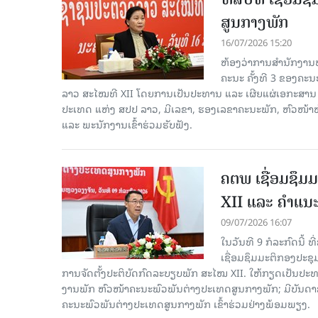
ສູນກາງພັກ
16/07/2026 15:20
ຫ້ອງວ່າການສຳນັກງານປ
ຄະນະ ຄັ້ງທີ 3 ຂອງຄະ
ລາວ ສະໄໝທີ XII ໂດຍການເປັນປະທານ ແລະ ເຜີຍແຜ່ເອກະສ
ປະເທດ ແຫ່ງ ສປປ ລາວ, ມີເລຂາ, ຮອງເລຂາຄະນະພັກ, ຫົວໜ້າຫ
ແລະ ພະນັກງານເຂົ້າຮ່ວມຮັບຟັງ.
ຄຕພ ເຊື່ອມຊຶມ
XII ແລະ ຄໍາແນ
09/07/2026 16:07
ໃນວັນທີ 9 ກໍລະກົດນີ້
ເຊື່ອມຊຶມມະຕິກອງປະຊຸ
ການຈັດຕັ້ງປະຕິບັດກົດລະບຽບພັກ ສະໄໝ XII. ໃຫ້ກຽດເປັນປະ
ງານພັກ ຫົວໜ້າຄະນະພົວພັນຕ່າງປະເທດສູນກາງພັກ; ມີບັນດາ
ຄະນະພົວພັນຕ່າງປະເທດສູນກາງພັກ ເຂົ້າຮ່ວມຢ່າງພ້ອມພຽງ.