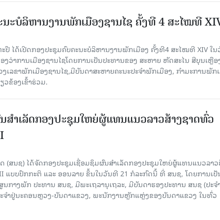
ນະບໍລິຫານງານພັກເມືອງຊານ​ໄຊ ຄັ້ງທີ 4 ສະໄໝທີ XI
ປື ໄດ້ເປີດກອງປະຊຸມຄົບຄະນະບໍລິຫານງານພັກເມືອງ ຄັ້ງທີ4 ສະໄໝທີ XIV ໃນ​ວັ
 ທີ່ຫ້ອງວ່າການເມືອງຊານໄຊໂດຍການເປັນປະທານຂອງ ສະຫາຍ ຫັດສະໄນ ສີບຸນເຫຼືອ
ເລຂາພັກເມືອງຊານໄຊ,ມີບັນດາສະຫາຍຄະນະປະຈຳພັກເມືອງ, ກຳມະການພັກເ
ວຂ້ອງເຂົ້າຮ່ວມ.
ຜົນສໍາເລັດກອງປະຊຸມໃຫຍ່ຜູ້ແທນແນວລາວສ້າງຊາດທົ່ວ
I
 (ສນຊ) ໄດ້ຈັດກອງປະຊຸມເຊື່ອມຊຶມຜົນສໍາເລັດກອງປະຊຸມໃຫຍ່ຜູ້ແທນແນວລາວ
II ແບບປົກກະຕິ ແລະ ອອນລາຍ ຂຶ້ນໃນວັນທີ 21 ກໍລະກົດນີ້ ທີ່ ສນຊ, ໂດຍການເປັ
ອງສູນກາງພັກ ປະທານ ສນຊ, ມີພະເຖລານຸເຖລະ, ມີບັນດາຮອງປະທານ ສນຊ (ປະ
ະຈໍາຢູ່ນະຄອນຫຼວງ-ບັນດາແຂວງ, ພະນັກງານຫຼັກແຫຼ່ງຂອງບັນດາແຂວງ ໃນທົ່ວ