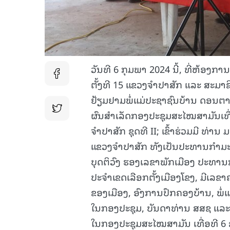
ວັນທີ 6 ກຸມພາ 2024 ນີ້, ທີ່ຫ້ອ
ຕັ້ງທີ 15 ແຂວງຈໍາປາສັກ ແລະ ສະມ
ຢ້ຽມຢາມພໍ່ແມ່ປະຊາຊົນບ້ານ ດອນຕານ
ຜົນສຳເລັດກອງປະຊຸມສະໄໝສາມັນເທື
ຈຳປາສັກ ຊຸດທີ II; ເຂົ້າຮ່ວມມີ 
ແຂວງຈຳປາສັກ ທັງເປັນປະທານກຳມະກາ
ບຸດຕິວົງ ຮອງເລຂາພັກເມືອງ ປະທາ
ປະຈຳເຂດເລືອກຕັ້ງເມືອງໂຂງ, ມີເລ
ຂອງເມືອງ, ອົງການປົກຄອງບ້ານ, ພໍ່ແມ
ໃນກອງປະຊຸມ, ບັນດາທ່ານ ສສຊ ແລະ ສ
ໃນກອງປະຊຸມສະໄໝສາມັນ ເທື່ອທີ 