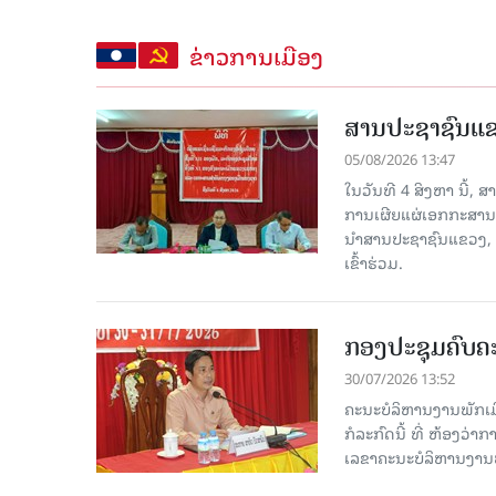
ຂ່າວການເມືອງ
ສານປະຊາຊົນແຂວ
05/08/2026 13:47
ໃນວັນທີ 4 ສິງຫາ ນີ້,
ການເຜີຍແຜ່ເອກກະສານ
ນໍາສານປະຊາຊົນແຂວງ,
ເຂົ້າຮ່ວມ.
ກອງປະຊຸມຄົບຄະ
30/07/2026 13:52
ຄະນະບໍລິຫານງານພັກເມື
ກໍ​ລະ​ກົດ​ນີ້ ທີ່ ຫ້
ເລຂາຄະນະບໍລິຫານງານພ