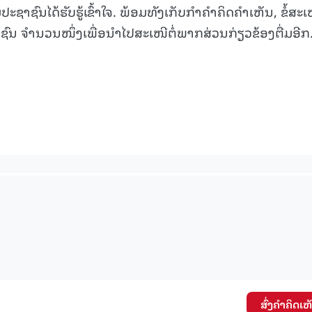
ະຊາຊົນໄດ້ຮັບຮູ້ເຂົ້າໃຈ. ພ້ອມທັງເກັບກຳຄຳຄິດຄຳເຫັນ, ຂໍ້ສະເ
15.040(07-08-20
 ຈຳນວນໜຶ່ງເພື່ອນຳໄປສະເໜີຕໍ່ພາກສ່ວນກ່ຽວຂ້ອງຕື່ມອີກ
ສົ່ງຄໍາຄິດເຫ