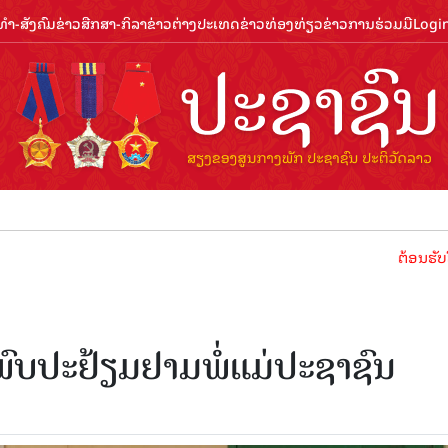
ຳ-ສັງຄົມ
ຂ່າວສືກສາ-ກິລາ
ຂ່າວຕ່າງປະເທດ
ຂ່າວທ່ອງທ່ຽວ
ຂ່າວການຮ່ວມມື
Logi
ຕ້ອນຮັບປີທ່ອງທ່ຽ
ົບປະຢ້ຽມຢາມພໍ່ແມ່ປະຊາຊົນ