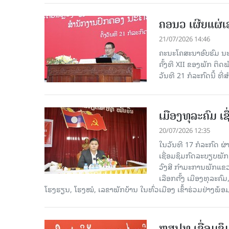
ຄອນວ ເຜີຍແຜ່
21/07/2026 14:46
ຄະນະໂຄສະນາອົບຮົມ ນະ
ຄັ້ງທີ XII ຂອງພັກ ຕິ
ວັນທີ 21 ກໍລະກົດນີ້ ທີ
ເມືອງທຸລະຄົມ ເ
20/07/2026 12:35
ໃນວັນທີ 17 ກໍລະກົດ ຜ
ເຊື່ອມຊຶມກົດລະບຽບພັກ
ວົງສີ ກຳມະການພັກແຂ
ເລືອກຕັ້ງ ເມືອງທຸລະຄ
ໂຮງຮຽນ, ໂຮງໝໍ, ເລຂາພັກບ້ານ ໃນທົ່ວເມືອງ ເຂົ້າຮ່ວມຢ່າງພ້
ຫສປທ ເຊື່ອມຊຶ