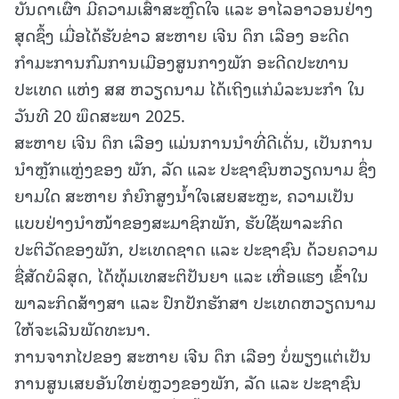
ບັນດາເຜົ່າ ມີຄວາມເສົ້າສະຫຼົດໃຈ ແລະ ອາໄລອາວອນຢ່າງ
ສຸດຊຶ້ງ ເມື່ອໄດ້ຮັບຂ່າວ ສະຫາຍ ເຈີນ ດຶກ ເລືອງ ອະດີດ
ກໍາມະການກົມການເມືອງສູນກາງພັກ ອະດີດປະທານ
ປະເທດ ແຫ່ງ ສສ ຫວຽດນາມ ໄດ້ເຖິງແກ່ມໍລະນະກໍາ ໃນ
ວັນທີ 20 ພຶດສະພາ 2025.
ສະຫາຍ ເຈີນ ດຶກ ເລືອງ ແມ່ນການນຳທີ່ດີເດັ່ນ, ເປັນການ
ນຳຫຼັກແຫຼ່ງຂອງ ພັກ, ລັດ ແລະ ປະຊາຊົນຫວຽດນາມ ຊຶ່ງ
ຍາມໃດ ສະຫາຍ ກໍຍົກສູງນໍ້າໃຈເສຍສະຫຼະ, ຄວາມເປັນ
ແບບຢ່າງນຳໜ້າຂອງສະມາຊິກພັກ, ຮັບໃຊ້ພາລະກິດ
ປະຕິວັດຂອງພັກ, ປະເທດຊາດ ແລະ ປະຊາຊົນ ດ້ວຍຄວາມ
ຊື່ສັດບໍລິສຸດ, ໄດ້ທຸ້ມເທສະຕິປັນຍາ ແລະ ເຫື່ອແຮງ ເຂົ້າໃນ
ພາລະກິດສ້າງສາ ແລະ ປົກປັກຮັກສາ ປະເທດຫວຽດນາມ
ໃຫ້ຈະເລີນພັດທະນາ.
ການຈາກໄປຂອງ ສະຫາຍ ເຈີນ ດຶກ ເລືອງ ບໍ່ພຽງແຕ່ເປັນ
ການສູນເສຍອັນໃຫຍ່ຫຼວງຂອງພັກ, ລັດ ແລະ ປະຊາຊົນ