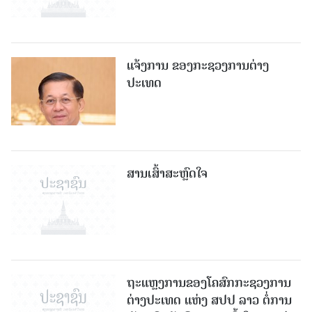
ແຈ້ງການ ຂອງກະຊວງການຕ່າງ
ປະເທດ
ສານເສົ້າສະຫຼົດໃຈ
ຖະແຫຼງການຂອງໂຄສົກກະຊວງການ
ຕ່າງປະເທດ ແຫ່ງ ສປປ ລາວ ຕໍ່ການ