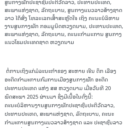
ສູນກາງພັກປະຊາຊົນປະຕິວັດລາວ, ປະທານປະເທດ,
ສະພາແຫ່ງຊາດ, ລັດຖະບານ, ສູນກາງແນວລາວສ້າງຊາດ
ລາວ ໄດ້ສົ່ງ ໂທລະເລກເສົ້າສະຫຼົດໃຈ ເຖິງ ຄະນະບໍລິຫານ
ງານສູນກາງພັກ ກອມມູນິດຫວຽດນາມ, ປະທານປະເທດ,
ສະພາແຫ່ງຊາດ, ລັດຖະບານ, ຄະນະກໍາມະການ ສູນກາງ
ແນວໂຮມປະເທດຊາດ ຫວຽດນາມ
ຕໍ່ການເຖິງແກ່ມໍລະນະກໍາຂອງ ສະຫາຍ ເຈີນ ດຶກ ເລືອງ
ອະດີດກໍາມະການກົມການເມືອງສູນກາງພັັກ ອະດີດ
ປະທານປະເທດ ແຫ່ງ ສສ ຫວຽດນາມ ເມື່ອວັນທີ 20
ພຶດສະພາ 2025 ຜ່ານມາ ຊຶ່ງມີເນື້ອໃນດັ່ງນີ້:
ຄະນະບໍລິຫານງານສູນກາງພັກປະຊາຊົນປະຕິວັດລາວ,
ປະທານປະເທດ, ສະພາແຫ່ງຊາດ, ລັດຖະບານ, ຄະນະ
ກໍາມະການສູນກາງແນວລາວສ້າງຊາດ ແລະ ປະຊາຊົນລາວ