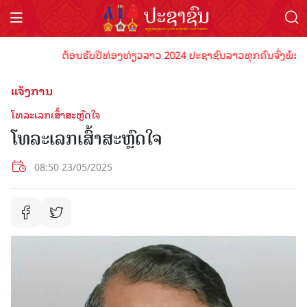
ຕ້ອນຮັບປີທ່ອງທ່ຽວລາວ 2024 ປະຊາຊົນລາວທຸກຄົນຈົ່ງພ້ອມເປັນເຈ
ແຈ້ງການ
ໂທລະເລກເສົ້າສະຫຼົດໃຈ
ໂທລະເລກເສົ້າສະຫຼົດໃຈ
08:50 23/05/2025