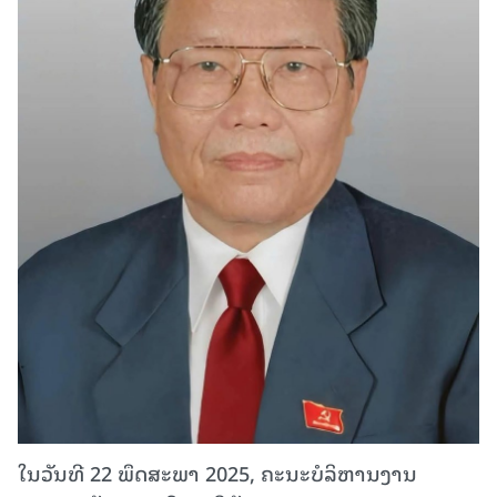
ໃນວັນທີ 22 ພຶດສະພາ 2025, ຄະນະບໍລິຫານງານ