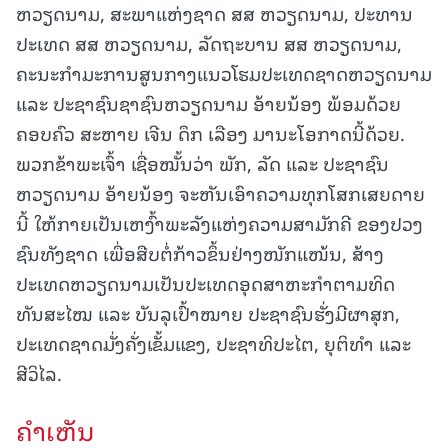
ຫວຽດນາມ, ສະພາແຫ່ງຊາດ ສສ ຫວຽດນາມ, ປະທານ
ປະເທດ ສສ ຫວຽດນາມ, ລັດຖະບານ ສສ ຫວຽດນາມ,
ຄະນະກໍາມະການສູນກາງແນວໂຮມປະເທດຊາດຫວຽດນາມ
ແລະ ປະຊາຊົນຊາຊົນຫວຽດນາມ ອ້າຍນ້ອງ ພ້ອມດ້ວຍ
ຄອບຄົວ ສະຫາຍ ເຈີນ ດຶກ ເລືອງ ມານະໂອກາດນີ້ດ້ວຍ.
ພວກຂ້າພະເຈົ້າ ເຊື່ອໝັ້ນວ່າ ພັກ, ລັດ ແລະ ປະຊາຊົນ
ຫວຽດນາມ ອ້າຍນ້ອງ ຈະຫັນເອົາຄວາມທຸກໂສກເສຍດາຍ
ນີ້ ໃຫ້ກາຍເປັນເຫງົ້າພະລັງແຫ່ງຄວາມສາມັກຄີ ຂອງປວງ
ຊົນທັງຊາດ ເພື່ອສືບຕໍ່ກ້າວຂຶ້ນຢ່າງໜັກແໜ້ນ, ສ້າງ
ປະເທດຫວຽດນາມເປັນປະເທດອຸດສາຫະກໍາຕາມທິດ
ທັນສະໄໝ ແລະ ບັນລຸເປົ້າໝາຍ ປະຊາຊົນຮັ່ງມີຜາສຸກ,
ປະເທດຊາດມັ່ງຄັ່ງເຂັ້ມແຂງ, ປະຊາທິປະໄຕ, ຍຸຕິທໍາ ແລະ
ສີວິໄລ.
ຄໍາເຫັນ