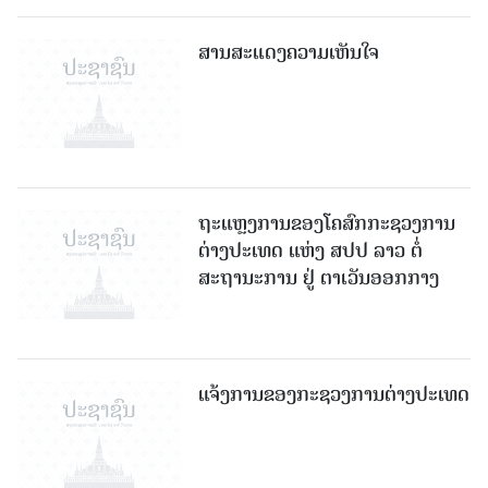
ສານສະແດງຄວາມເຫັນໃຈ
ຖະແຫຼງການຂອງໂຄສົກກະຊວງການ
ຕ່າງປະເທດ ແຫ່ງ ສປປ ລາວ ຕໍ່
ສະຖານະການ ຢູ່ ຕາເວັນອອກກາງ
ແຈ້ງການຂອງກະຊວງການຕ່າງປະເທດ