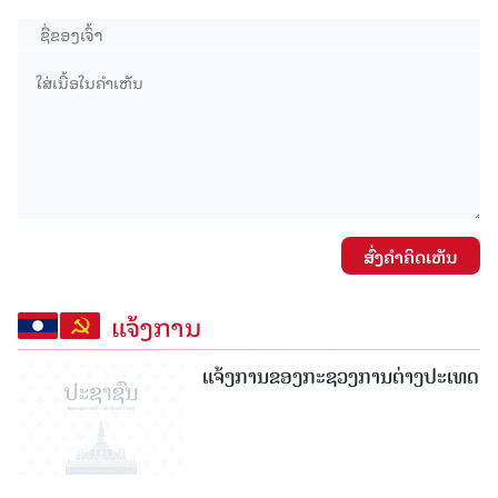
ສົ່ງຄໍາຄິດເຫັນ
ແຈ້ງການ
ແຈ້ງການຂອງກະຊວງການຕ່າງປະເທດ