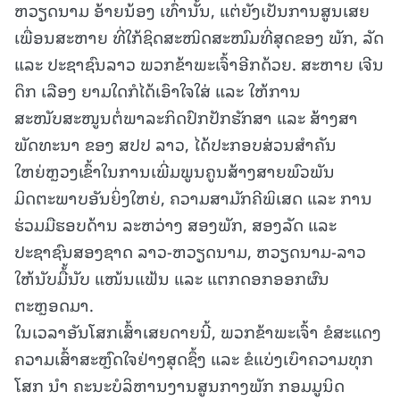
ຫວຽດນາມ ອ້າຍນ້ອງ ເທົ່ານັ້ນ, ແຕ່ຍັງເປັນການສູນເສຍ
ເພື່ອນສະຫາຍ ທີ່ໃກ້ຊິດສະໜິດສະໜົມທີ່ສຸດຂອງ ພັກ, ລັດ
ແລະ ປະຊາຊົນລາວ ພວກຂ້າພະເຈົ້າອີກດ້ວຍ. ສະຫາຍ ເຈີນ
ດຶກ ເລືອງ ຍາມໃດກໍໄດ້ເອົາໃຈໃສ່ ແລະ ໃຫ້ການ
ສະໜັບສະໜູນຕໍ່ພາລະກິດປົກປັກຮັກສາ ແລະ ສ້າງສາ
ພັດທະນາ ຂອງ ສປປ ລາວ, ໄດ້ປະກອບສ່ວນສຳຄັນ
ໃຫຍ່ຫຼວງເຂົ້າໃນການເພີ່ມພູນຄູນສ້າງສາຍພົວພັນ
ມິດຕະພາບອັນຍິ່ງໃຫຍ່, ຄວາມສາມັກຄີພິເສດ ແລະ ການ
ຮ່ວມມືຮອບດ້ານ ລະຫວ່າງ ສອງພັກ, ສອງລັດ ແລະ
ປະຊາຊົນສອງຊາດ ລາວ-ຫວຽດນາມ, ຫວຽດນາມ-ລາວ
ໃຫ້ນັບມື້້ນັບ ແໜ້ນແຟ້ນ ແລະ ແຕກດອກອອກຜົນ
ຕະຫຼອດມາ.
ໃນເວລາອັນໂສກເສົ້າເສຍດາຍນີ້, ພວກຂ້າພະເຈົ້າ ຂໍສະແດງ
ຄວາມເສົ້າສະຫຼົດໃຈຢ່າງສຸດຊຶ້ງ ແລະ ຂໍແບ່ງເບົາຄວາມທຸກ
ໂສກ ນໍາ ຄະນະບໍລິຫານງານສູນກາງພັກ ກອມມູນິດ