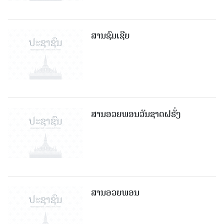
ສານຊົມເຊີຍ
ສານອວຍພອນວັນຊາດຝຣັ່ງ
ສານອວຍພອນ