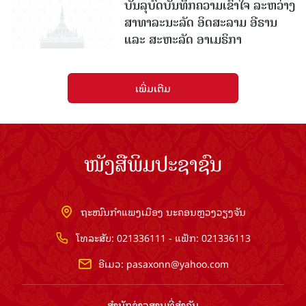
ບັນລຸບົດບັນທຶກຄວາມເຂົ້າໃຈ ລະຫວ່າງ
ສາທາລະນະລັດ ອິດສະລາມ ອີຣານ
ແລະ ສະຫະລັດ ອາເມຣິກາ
ເພີ່ມເຕີມ
ໜັງສືພິມປະຊາຊົນ
ຖະໜົນກຳແພງເມືອງ ນະຄອນຫຼວງວຽງຈັນ
ໂທລະສັບ: 021336111 - ແຟັກ: 021336113
ອີເມວ:
pasaxonn@yahoo.com
ສຳ​ນັກ​ຂ່າວ​ສານ​ທີ່​ສຳ​ຄັນ​