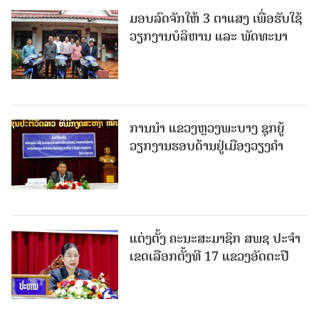
ມອບລົດຈັກໃຫ້ 3 ຕາແສງ ເພື່ອຮັບໃຊ້
ວຽກງານບໍລິຫານ ແລະ ພັດທະນາ
ການນຳ ແຂວງຫຼວງພະບາງ ຊຸກຍູ້
ວຽກງານຮອບດ້ານຢູ່ເມືອງວຽງຄໍາ
ແຕ່ງຕັ້ງ ຄະນະສະມາຊິກ ສພຊ ປະຈຳ
ເຂດເລືອກຕັ້ງທີ 17 ແຂວງອັດຕະປື