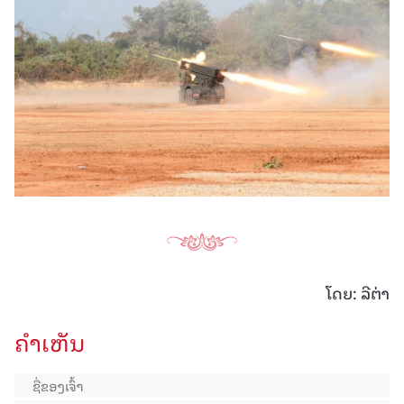
ໂດຍ: ລີຕ່າ
ຄໍາເຫັນ