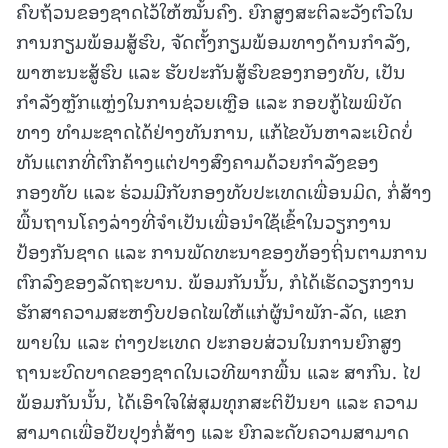
ຄົບຖ້ວນຂອງຊາດໄວ້ໃຫ້ໝັ້ນຄົງ. ຍົກສູງສະຕິລະວັງຕົວໃນ
ການກຽມພ້ອມສູ້ຮົບ, ຈັດຕັ້ງກຽມພ້ອມທາງດ້ານກໍາລັງ,
ພາຫະນະສູ້ຮົບ ແລະ ຮັບປະກັນສູ້ຮົບຂອງກອງທັບ, ເປັນ
ກຳລັງຫຼັກແຫຼ່ງໃນການຊ່ວຍເຫຼືອ ແລະ ກອບກູ້ໄພພິບັດ
ທາງ ທຳມະຊາດໄດ້ຢ່າງທັນການ, ແກ້ໄຂບັນຫາລະເບີດບໍ່
ທັນແຕກທີ່ຕົກຄ້າງແຕ່ປາງສົງຄາມດ້ວຍກຳລັງຂອງ
ກອງທັບ ແລະ ຮ່ວມມືກັບກອງທັບປະເທດເພື່ອນມິດ, ກໍ່ສ້າງ
ພື້ນຖານໂຄງລ່າງທີ່ຈໍາເປັນເພື່ອນໍາໃຊ້ເຂົ້າໃນວຽກງານ
ປ້ອງກັນຊາດ ແລະ ການພັດທະນາຂອງທ້ອງຖິ່ນຕາມການ
ຕົກລົງຂອງລັດຖະບານ. ພ້ອມກັນນັ້ນ, ກໍໄດ້ເຮັດວຽກງານ
ຮັກສາຄວາມສະຫງົບປອດໄພໃຫ້ແກ່ຜູ້ນໍາພັກ-ລັດ, ແຂກ
ພາຍໃນ ແລະ ຕ່າງປະເທດ ປະກອບສ່ວນໃນການຍົກສູງ
ຖານະບົດບາດຂອງຊາດໃນເວທີພາກພື້ນ ແລະ ສາກົນ. ໄປ
ພ້ອມກັນນັ້ນ, ໄດ້ເອົາໃຈໃສ່ສຸມທຸກສະຕິປັນຍາ ແລະ ຄວາມ
ສາມາດເພື່ອປັບປຸງກໍ່ສ້າງ ແລະ ຍົກລະດັບຄວາມສາມາດ