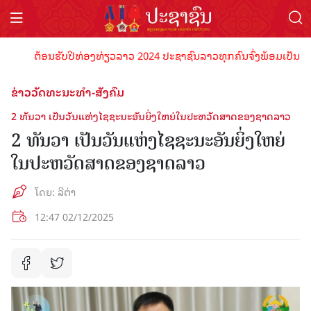
ຕ້ອນຮັບປີທ່ອງທ່ຽວລາວ 2024 ປະຊາຊົນລາວທຸກຄົນຈົ່ງພ້ອມເປັນເຈົ້າພາບທ
ຂ່າວວັດທະນະທຳ-ສັງຄົມ
2 ທັນວາ ເປັນວັນແຫ່ງໄຊຊະນະອັນຍິ່ງໃຫຍ່ໃນປະຫວັດສາດຂອງຊາດລາວ
2 ທັນວາ ເປັນວັນແຫ່ງໄຊຊະນະອັນຍິ່ງໃຫຍ່
ໃນປະຫວັດສາດຂອງຊາດລາວ
ໂດຍ: ລີຕ່າ
12:47 02/12/2025