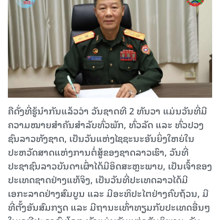
ຄືດັ່ງທີ່ຮູ້ນຳກັນແລ້ວວ່າ ວັນຊາດທີ 2 ທັນວາ ແມ່ນວັນທີ່ມີ
ຄວາມໝາຍສໍາຄັນສໍາລັບທົ່ວພັກ, ທົ່ວລັດ ແລະ ທົ່ວປວງ
ຊົນລາວທັງຊາດ, ເປັນວັນແຫ່ງໄຊຊະນະອັນຍິ່ງໃຫຍ່ໃນ
ປະຫວັດສາດແຫ່ງການຕໍ່ສູ້ຂອງຊາດລາວເຮົາ, ວັນທີ່
ປະຊາຊົນລາວບັນດາເຜົ່າໄດ້ມີອິດສະຫຼະພາບ, ເປັນເຈົ້າຂອງ
ປະເທດຊາດຢ່າງແທ້ຈິງ, ເປັນວັນທີ່ປະເທດລາວໄດ້ມີ
ເອກະລາດຢ່າງສົມບູນ ແລະ ມີອະທິປະໄຕຢ່າງຄົບຖ້ວນ, ມີ
ທີ່ຕັ້ງອັນສົມກຽດ ແລະ ມີຖານະເທົ່າທຽມກັບປະເທດອື່ນໆ