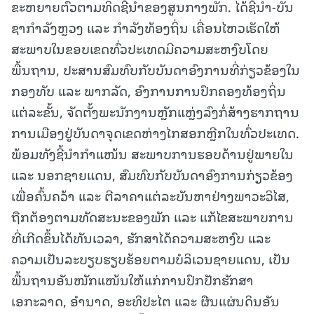
ຂະຫຍາຍຕົວຕາມທິດຊີ້ນໍາຂອງສູນກາງພັກ. ໄດ້ຊີ້ນໍາ-ບັນ
ຊາກໍາລັງຫຼວງ ແລະ ກຳລັງທ້ອງຖິ່ນ ເຄື່ອນໄຫວເຮັດໃຫ້
ສະພາບໃນຂອບເຂດທົ່ວປະເທດມີຄວາມສະຫງົບໂດຍ
ພື້ນຖານ, ປະສານສົມທົບກັບບັນດາອົງການທີ່ກ່ຽວຂ້ອງໃນ
ກອງທັບ ແລະ ພາກລັດ, ອົງການການປົກຄອງທ້ອງຖິ່ນ
ແຕ່ລະຂັ້ນ, ຈັດຕັ້ງພະນັກງານຫຼັກແຫຼ່ງລົງກໍ່ສ້າງຮາກຖານ
ການເມືອງຢູ່ບັນດາຈຸດເຂດຫ່າງໄກສອກຫຼີກໃນທົ່ວປະເທດ.
ພ້ອມທັງຊີ້ນໍາກຳແໜ້ນ ສະພາບການຮອບດ້ານຢູ່ພາຍໃນ
ແລະ ນອກຊາຍແດນ, ສົມທົບກັບບັນດາອົງການກ່ຽວຂ້ອງ
ເພື່ອຄົ້ນຄວ້າ ແລະ ຕີລາຄາແຕ່ລະບັນຫາຢ່າງພາວະວິໄສ,
ຖືກຕ້ອງຕາມທັດສະນະຂອງພັກ ແລະ ແກ້ໄຂສະພາບການ
ທີ່ເກີດຂຶ້ນໄດ້ທັນເວລາ, ຮັກສາໄດ້ຄວາມສະຫງົບ ແລະ
ຄວາມເປັນລະບຽບຮຽບຮ້ອຍຕາມບໍລິເວນຊາຍແດນ, ເປັນ
ພື້ນຖານອັນໜັກແໜ້ນໃຫ້ແກ່ການປົກປັກຮັກສາ
ເອກະລາດ, ອໍານາດ, ອະທິປະໄຕ ແລະ ຜືນແຜ່ນດິນອັນ