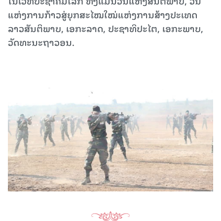
ໃນເວທີປະຊາຄົມໂລກ ທັງແມ່ນວັນແຫ່ງສັນຕິພາບ, ວັນ
ແຫ່ງການກ້າວສູ່ຍຸກສະໄໝໃໝ່ແຫ່ງການສ້າງປະເທດ
ລາວສັນຕິພາບ, ເອກະລາດ, ປະຊາທິປະໄຕ, ເອກະພາບ,
ວັດທະນະຖາວອນ.