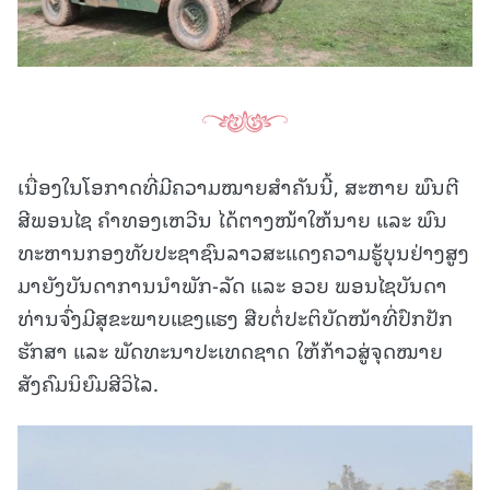
ເນື່ອງໃນໂອກາດທີ່ມີຄວາມໝາຍສໍາຄັນນີ້, ສະຫາຍ ພົນຕີ
ສີພອນໄຊ ຄໍາທອງເຫວີນ ໄດ້ຕາງໜ້າໃຫ້ນາຍ ແລະ ພົນ
ທະຫານກອງທັບປະຊາຊົນລາວສະແດງຄວາມຮູ້ບຸນຢ່າງສູງ
ມາຍັງບັນດາການນໍາພັກ-ລັດ ແລະ ອວຍ ພອນໄຊບັນດາ
ທ່ານຈົ່ງມີສຸຂະພາບແຂງແຮງ ສືບຕໍ່ປະຕິບັດໜ້າທີ່ປົກປັກ
ຮັກສາ ແລະ ພັດທະນາປະເທດຊາດ ໃຫ້ກ້າວສູ່ຈຸດໝາຍ
ສັງຄົມນິຍົມສີວິໄລ.