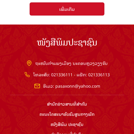
ເພີ່ມເຕີມ
ໜັງສືພິມປະຊາຊົນ
ຖະໜົນກຳແພງເມືອງ ນະຄອນຫຼວງວຽງຈັນ
ໂທລະສັບ: 021336111 - ແຟັກ: 021336113
ອີເມວ:
pasaxonn@yahoo.com
ສຳ​ນັກ​ຂ່າວ​ສານ​ທີ່​ສຳ​ຄັນ​
ຄະນະໂຄສະນາອົບຮົມ​ສູນ​ກາງ​ພັກ
ໜັງສືພິມ ປະ​ຊາ​ຊົນ