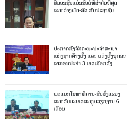
ສື່ມວນຊົນແມ່ນຂົວຕໍ່ທີ່ສໍາຄັນທີ່ສຸດ
ລະຫວ່າງພັກ-ລັດ ກັບປະຊາຊົນ
ປະກາດກົງຈັກຄະນະປະຈໍາສະພາ
ແຫ່ງຊາດສ້າງຕັ້ງ ແລະ ແຕ່ງຕັ້ງບຸກຄະ
ລາກອນປະຈໍາ 3 ເຂດເລືອກຕັ້ງ
ພະແນກໂຍທາທິການ-ຂົນສົ່ງແຂວງ
ສະຫວັນນະເຂດສະຫຼຸບວຽກງານ 6
ເດືອນ