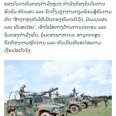
ຂອງບັນດາກົມກອງກໍາລັງຫຼວງ-ກໍາລັງທ້ອງຖິ່ນໃນການ
ອົບຮົມ-ຫັດແອບ ແລະ ຈັດຕັ້ງວຽກງານກຽມພ້ອມສູ້ຮົບຕາມ
ທິດ "ສ້າງກອງທັບໃຫ້ເປັນກອງທັບປະຕິວັດ, ມີແບບແຜນ
ແລະ ທັນສະໄໝ", ເອົາໃຈໃສ່ທາງດ້ານການປະກອບ ແລະ
ຄຸ້ມຄອງກໍາລັງພົນ, ຄຸ້ມຄອງພາຫະນະ, ອາວຸດກະສູນ
ຖືກຕ້ອງຕາມຫຼັກການ ແລະ ຫັນເປັນທັນສະໄໝຕາມ
ເງື່ອນໄຂຕົວຈິງ.