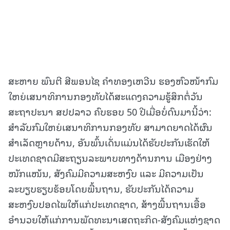
ສະຫາຍ ພົນຕີ ສີພອນໄຊ ຄໍາທອງເຫວີນ ຮອງຫົວໜ້າກົມ
ໃຫຍ່ເສນາທິການກອງທັບໄດ້ສະແດງຄວາມຮູ້ສຶກຕໍ່ວັນ
ສະຖາປະນາ ສປປລາວ ຄົບຮອບ 50 ປີເມື່ອບໍ່ດົນມານີ້ວ່າ:
ສໍາລັບກົມໃຫຍ່ເສນາທິການກອງທັບ ສາມາດຍາດໄດ້ຜົນ
ສໍາເລັດຫຼາຍດ້ານ, ອັນພົ້ນເດັ່ນແມ່ນໄດ້ຮັບປະກັນເຮັດໃຫ້
ປະເທດຊາດມີສະຖຽນລະພາບທາງດ້ານການ ເມືອງຢ່າງ
ໜັກແໜ້ນ, ສັງຄົມມີຄວາມສະຫງົບ ແລະ ມີຄວາມເປັນ
ລະບຽບຮຽບຮ້ອຍໂດຍພື້ນຖານ, ຮັບປະກັນໄດ້ຄວາມ
ສະຫງົບປອດໄພໃຫ້ແກ່ປະເທດຊາດ, ສ້າງພື້ນຖານເອື້ອ
ອໍານວຍໃຫ້ແກ່ການພັດທະນາເສດຖະກິດ-ສັງຄົມແຫ່ງຊາດ