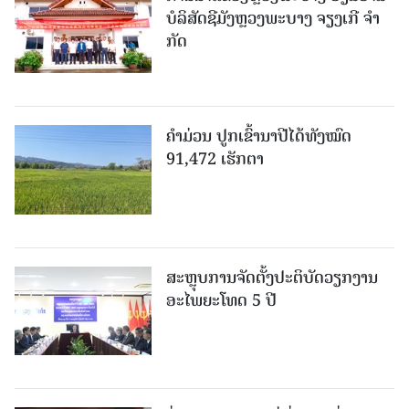
ບໍ​ລິ​ສັດຊີມັງຫຼວງພະບາງ ຈຽງເກີ ຈໍາ
ກັດ
ຄໍາມ່ວນ ປູກເຂົ້ານາປີໄດ້ທັງໝົດ
91,472 ເຮັກຕາ
ສະຫຼຸບການຈັດຕັ້ງປະຕິບັດວຽກງານ
ອະໄພຍະໂທດ 5 ປີ