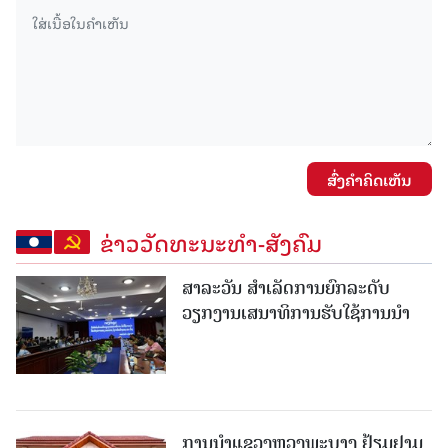
ສົ່ງຄໍາຄິດເຫັນ
ຂ່າວວັດທະນະທຳ-ສັງຄົມ
ສາລະວັນ ສໍາເລັດການຍົກລະດັບ
ວຽກງານເສນາທິການຮັບໃຊ້ການນໍາ
ການນຳແຂວງຫຼວງພະບາງ ຢ້ຽມ​ຢາມ