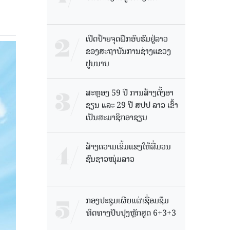
ເປີດປ້າຍຈຸດຝຶກອົບຮົມຢູ່ລາວ
ຂອງສະຖາບັນການຊ່າງແຂວງ
ຢູນນານ
ສະຫຼອງ 59 ປີ ການສ້າງຕັ້ງອາ
ຊຽນ ແລະ 29 ປີ ສປປ ລາວ ເຂົ້າ
ເປັນສະມາຊິກອາຊຽນ
ສ້າງຄວາມເຂັ້ມແຂງໃຫ້ສື່ມວນ
ຊົນຊາວໜຸ່ມລາວ
ກອງປະຊຸມເຜີຍແຜ່ເຊື່ອມຊຶມ
ທິດທາງປັບປຸງຫຼັກສູດ 6+3+3