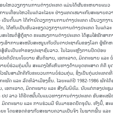
ເຄື່ອນໄຫວວຽກງານການຕ່າງປະເທດ ແມ່ນໄດ້ຜັນຂະຫຍາຍແນວ
ນການເຄື່ອນໄຫວໃນແຕ່ລະໄລຍະ ຢ່າງແທດເໝາະກັບສະພາບຄວ
ປ ລາວ ເປັນຕົ້ນມາ ໄດ້ກຳນົດວຽກງານການຕ່າງປະເທດ ເປັນວຽກງາ
ພັກ, ໄດ້ຫັນເປັນອັນລະອຽດວຽກງານການຕ່າງປະເທດ ໃນແຕ່ລະ
ໃນສະໄໝຕໍ່ສູ້ກູ້ຊາດ ຂະແໜງການຕ່າງປະເທດ ໄດ້ສຸມໃສ່ຮັກສາ
ແຍ່ງເອົາການສະໜັບສະໜູນກັບບັນດາປະຊາຄົມຂອງໂລກ ຜູ້ຮັກ
່ສູ້ອັນເປັນທຳຂອງປະຊາຊົນລາວ. ໃນໄລຍະຫຼັງການປົດປ່ອຍ
ດ້ປະຕິບັດນະໂຍບາຍ ສັນຕິພາບ, ເອກະລາດ, ມິດຕະພາບ ແລະ ບໍ
ຍບາຍບໍ່ຮ່ວມກຸ່ມນັ້ນ ສະແດງໃຫ້ເຫັນທາງດ້ານຍຸດທະສາດ ກໍຄື ຍ
ັນສາມັກຄີກັບຂະບວນການບໍ່ຮ່ວມກຸ່ມ, ຊຶ່ງເປັນກຸ່ມປະເທດທີ່
ະພັດ ແລະ ລັດທິລ່າເມືອງຂຶ້ນ. ໄລຍະແຕ່ປີ 1982-1986 ພັກໄດ
 ເອກະລາດ, ມິດຕະພາບ ແລະ ສັງຄົມນິຍົມ. ນັບແຕ່ກອງປະຊຸມ
າ ພັກ ປປ ລາວ ໄດ້ຢຶດໝັ້ນໃນແນວທາງການຕ່າງປະເທດ ອັນສະເໝີຕ
 ມິດຕະພາບ ແລະ ການຮ່ວມມື ຈົນມາຮອດປັດຈຸບັນ. ທັງນີ້, ສະ
ະໄລຍະ ໂດຍສອດຄ່ອງກັບສະພາບຄວາມເປັນຈິງ ໃນພາກພື້ນ ແລະ