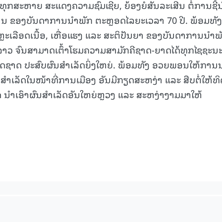
ສະຫາຍ ສະແດງຄວາມຊົມເຊີຍ, ຍ້ອງຍໍສັນລະເສີນ ຕໍ່ການຊີ້ນ
ານ ຂອງບັນດາການນໍາພັກ ຕະຫຼອດໄລຍະເວລາ 70 ປີ. ພ້ອມທັງ
ຼະເລືອດເນື້ອ, ເຫື່ອແຮງ ແລະ ສະຕິປັນຍາ ຂອງບັນດາການນໍາພ
ດລາວ ຈົນສາມາດເຕົ້າໂຮມຄວາມສາມັກຄີຊາດ-ຍາດໄດ້ທຸກໄຊຊະນ
າດ ປະສົບຜົນສໍາເລັດຍິ່ງໃຫຍ່. ພ້ອມທັງ ອວຍພອນໃຫ້ການນ
ົນສໍາເລັດໃນໜ້າທີ່ການເມືອງ ອັນມີກຽດສະຫງ່າ ແລະ ສືບຕໍ່ໃຫ້ທິດ
 ນໍາເອົາຜົນສໍາເລັດອັນໃຫຍ່ຫຼວງ ແລະ ສະຫງ່າງາມມາໃຫ້