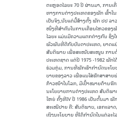
ຕະຫຼອດໄລຍະ 70 ປີ ຜ່ານມາ, ການ
ທາງການຕ່າງປະເທດຂອງພັກ ເຂົ້າໃ
ເປັນຈິງ,ນັບແຕ່ມື້ສ້າງຕັ້ງ ພັກ ປ
ໜຶ່ງທີ່ສຳຄັນໃນການເຄື່ອນໄຫວຂອງ
ໄລຍະ ແມ່ນມີຄວາມແຕກຕ່າງກັນ ຊຶ່ງ
ພົວພັນທີ່ດີກັບບັນດາປະເທດ, ຍາດ
ສັນຕິພາບ ເພື່ອສະໜັບສະໜູນ ການຕໍ
ປະເທດຊາດ ແຕ່ປີ 1975 -1982 ພັກໄ
ຮ່ວມກຸ່ມ, ການທີ່ພັກເຮົາກໍານົດນະໂ
ບາຍຂອງລາວ ເພື່ອແນໃສ່ຮັກສາສາຍພົວພ
ກ້າວໜ້າໃນໂລກ, ມີເປົ້າໝາຍຕ້ານຈັກກ
ນະໂຍບາຍການຕ່າງປະເທດ ສັນຕິພາບ,
ໃຫຍ່ ຄັ້ງທີIV ປີ 1986 ເປັນຕົ້ນມ
ສະເໝີປາຍ ຄື: ສັນຕິພາບ, ເອກະລາດ,
ເຖິງນະໂຍບາຍ ທີ່ໄດ້ກຳນົດໃນແຕ່ລ