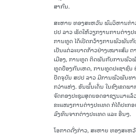
ສາກົນ.
ສະຫາຍ ທອງສະຫວັນ ພົມວິຫານກ່າວ
ປປ ລາວ ເຮັດໃຫ້ວຽກງານການຕ່າງປະເທ
ການທູດ ໄດ້ເປີດກວ້າງການພົວພັນກັ
ເປັນແຕ່ລະບາດກ້າວຢ່າງເໝາະສົມ ຕາ
ເມືອງ, ການທູດ ຕິດພັນກັບການພົວ
ທູດປ້ອງກັນເຫດ, ການທູດປະຊາຊົນ ຢ່າ
ປັດຈຸບັນ ສປປ ລາວ ມີການພົວພັນທາງ
ກວ່າແຫ່ງ. ອັນພົ້ນເດັ່ນ ໃນຂົງເຂດພາ
ຈັດກອງປະຊຸມສຸດຍອດອາຊຽນມາແລ້ວ 3
ຂະແໜງການຕ່າງປະເທດ ກໍໄດ້ປະກອບສ່
ລົງທຶນຈາກຕ່າງປະເທດ ແລະ ອື່ນໆ.
ໂອກາດດັ່ງກ່າວ, ສະຫາຍ ທອງສະຫວັ