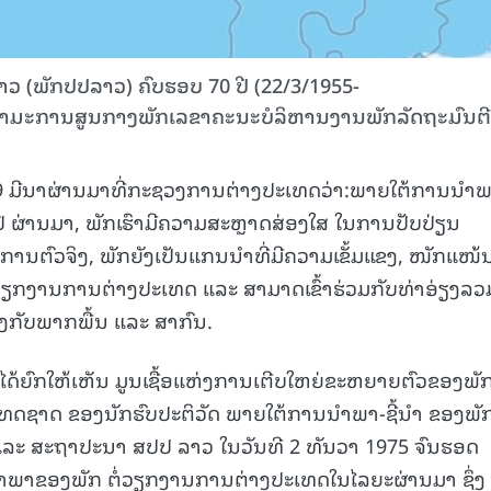
15.040(07-08-20
ລາວ (ພັກປປລາວ) ຄົບຮອບ 70 ປີ (22/3/1955-
ຳມະການສູນກາງພັກເລຂາຄະນະບໍລິຫານງານພັກລັດຖະມົນຕີ
ີ 19 ມີນາຜ່ານມາທີ່ກະຊວງການຕ່າງປະເທດວ່າ:ພາຍໃຕ້ການນໍາ
 ຜ່ານມາ, ພັກເຮົາມີຄວາມສະຫຼາດສ່ອງໃສ ໃນການປັບປ່ຽນ
ຕົວຈິງ, ພັກຍັງເປັນແກນນໍາທີ່ມີຄວາມເຂັ້ມແຂງ, ໜັກແໜ້
ດວຽກງານການຕ່າງປະເທດ ແລະ ສາມາດເຂົ້າຮ່ວມກັບທ່າອ່ຽງລວ
ຍງກັບພາກພື້ນ ແລະ ສາກົນ.
້ຍົກໃຫ້ເຫັນ ມູນເຊື້ອແຫ່ງການເຕີບໃຫຍ່ຂະຫຍາຍຕົວຂອງພັ
ອຍປະເທດຊາດ ຂອງນັກຮົບປະຕິວັດ ພາຍໃຕ້ການນຳພາ-ຊີ້ນຳ ຂອງພັ
ລະ ສະຖາປະນາ ສປປ ລາວ ໃນວັນທີ 2 ທັນວາ 1975 ຈົນຮອດ
ານນໍາພາຂອງພັກ ຕໍ່ວຽກງານການຕ່າງປະເທດໃນໄລຍະຜ່ານມາ ຊຶ່ງ