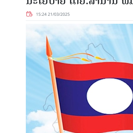
ນະໂຍບາຍ ໂດຍ:ສໍານານ ພົ
15:24 21/03/2025