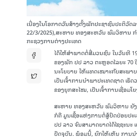
ເນື່ອງໃນໂອກາດວັນສ້າງຕັ້ງພັກປະຊາຊົນປະຕິວັດ
22/3/2025),ສະຫາຍ ທອງສະຫວັນ ພົມວິຫານ ກ
ກະຊວງການຕ່າງປະເທດ
ໄດ້ໃຫ້ສຳພາດຕໍ່ສື່ມວນຊົນ ໃນວັນທ
ຂອງພັກ ປປ ລາວ ຕະຫຼອດໄລຍະ 70 ປີ
ນະໂຍບາຍ ໃຫ້ແທດເໝາະກັບສະພາບການ
ເປັນເຈົ້າການນໍາພາປະເທດຊາດ ເຮັ
ຂອງຍຸກສະໄໝ, ເປັນເຈົ້າການເຊື່ອມໂ
ສະຫາຍ ທອງສະຫວັນ ພົມວິຫານ ຍັງໄດ
ກໍຄື ມູນເຊື້ອແຫ່ງການຕໍ່ສູ້ປົດປ່
ປປ ລາວ ຈົນສາມາດຍາດໄດ້ໄຊຊະນະ ແ
ປັດຈຸບັນ. ພ້ອມນີ້, ຍົກໃຫ້ເຫັນ ກ