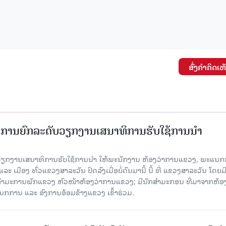
ສົ່ງຄໍາຄິດເຫ
ັດການຍົກລະດັບວຽກງານເສນາທິການຮັບໃຊ້ການນໍາ
ັບວຽກງານເສນາທິການຮັບໃຊ້ການນໍາ ໃຫ້ພະນັກງານ ຫ້ອງວ່າການແຂວງ, ພະແນກ
 ເມືອງ ທົ່ວແຂວງສາລະວັນ ປິດລົງເມື່ອ​ບໍ່​ດົນ​ມາ​ນີ້ ນີ້ ທີ່ ແຂວງສາລະວັນ ໂດຍ​ມ
ກຳມະການພັກແຂວງ ຫົວໜ້າຫ້ອງວ່າການແຂວງ; ມີນັກສຳມະກອນ ທີ່ມາຈາກຫ້ອງ
ກການ ແລະ ອົງການອ້ອມຂ້າງແຂວງ ເຂົ້າຮ່ວມ.