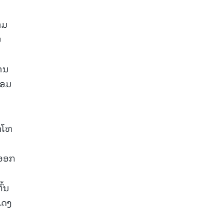
າມ
ນ
ການ
ຫອມ
່
ຸດໂທ
້ອອກ
ົ້ນ
ແດງ