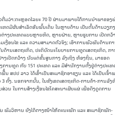
ຕື່ມວ່າ:ຕະຫຼອດໄລຍະ 70 ປີ ຜ່ານມາພາຍໃຕ້ການນຳພາຂອງພ
ດມີຜົນສຳເລັດອັນພົ້ນເດັ່ນ ໃນຫຼາຍດ້ານ ເປັນຕົ້ນດ້ານວຽກ
ບຕ່າງປະເທດແບບຫຼາຍທິດ, ຫຼາຍຝ່າຍ, ຫຼາຍຮູບການ ເປີດກວ້
ມເງື່ອນໄຂ ແລະ ຄວາມສາມາດຕົວຈິງ; ເອົາການພົວພັນດ້ານກ
ພັນດ້ານເສດຖະກິດ, ປະຕິບັດນະໂຍບາຍການທູດເສດຖະກິດ, ກ
ງເປີດກວ້າງ ນັບແຕ່ຂັ້ນສູນກາງ ລົງເຖິງ ທ້ອງຖິ່ນ, ມາຮອດ
ການທູດ ກັບ 151 ປະເທດ ແລະ ມີສໍານັກງານຕັ້ງຢູ່ຕ່າງປະເທ
ກພືຶ້ນ ສປປ ລາວ ໄດ້ເຂົ້າເປັນສະມາຊິກອາຊຽນ ແລະ ໄດ້ເປັນເຈົ້າ
 ຄັ້ງ. ນອກຈາກນັ້ນ, ໃນຂົງເຂດເສດຖະກິດ-ການຄ້າ-ການລົງທ
ວນ ໃນການສ້າງເງື່ອນໄຂໂຄສະນາເຜີຍແຜ່ ເພື່ອດຶງດູດການ
ນ ພົມວິຫານ ຍັງໄດ້ຕາງໜ້າໃຫ້ຄະນະພັກ ແລະ ສະມາຊິກພັກ-