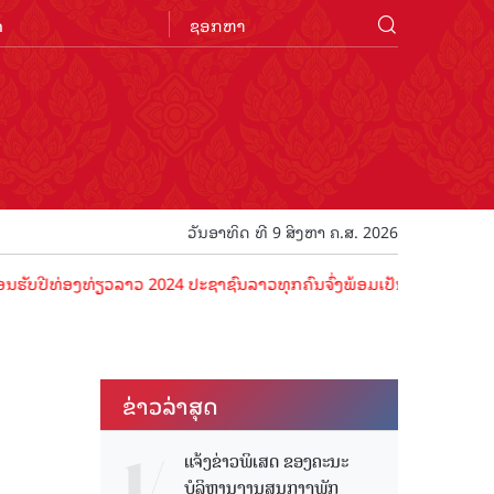
n
ວັນອາທິດ ທີ 9 ສິງຫາ ຄ.ສ. 2026
່ອງທ່ຽວລາວ 2024 ປະຊາຊົນລາວທຸກຄົນຈົ່ງພ້ອມເປັນເຈົ້າພາບທີ່ດີ ຕ້ອນຮັບນ
ຂ່າວ​ລ່າ​ສຸດ
ແຈ້ງຂ່າວພິເສດ ຂອງຄະນະ
ບໍລິຫານງານສູນກາງພັກ