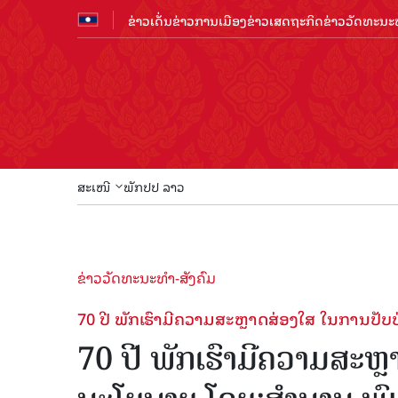
ຂ່າວເດັ່ນ
ຂ່າວການເມືອງ
ຂ່າວເສດຖະກິດ
ຂ່າວວັດທະນະທ
ສະເໜີ
ພັກປປ ລາວ
ຂ່າວວັດທະນະທຳ-ສັງຄົມ
70 ປີ ພັກເຮົາມີຄວາມສະຫຼາດສ່ອງໃສ ໃນການປັບ
70 ປີ ພັກເຮົາມີຄວາມສະຫ