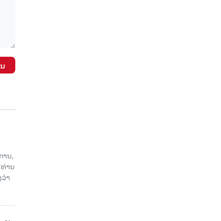
ັນ
ການ,
ີທ່ານ
ວ່າ