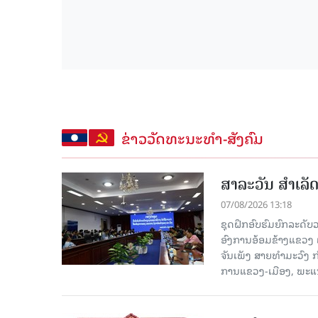
ຂ່າວວັດທະນະທຳ-ສັງຄົມ
ສາລະວັນ ສໍາເລ
07/08/2026 13:18
ຊຸດຝຶກອົບຮົມຍົກລະດ
ອົງການອ້ອມຂ້າງແຂວງ ແລະ
ຈັນເພັງ ສາຍທຳມະວົງ 
ການແຂວງ-ເມືອງ, ພະແນ