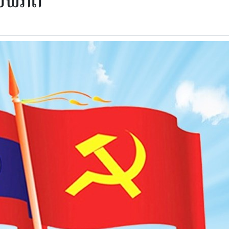
ມພັກດິ