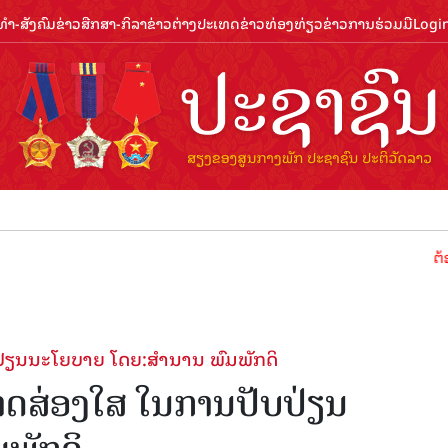
ຳ-ສັງຄົມ
ຂ່າວສືກສາ-ກິລາ
ຂ່າວຕ່າງປະເທດ
ຂ່າວທ່ອງທ່ຽວ
ຂ່າວການຮ່ວມມື
Logi
ຕ້ອນຮັບປີທ
ປ່ຽນນະໂຍບາຍ ໂດຍ:ສໍານານ ພົມພັກດິ
ຼາດສ່ອງໃສ ໃນການປັບປ່ຽນ