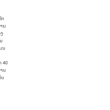
ັກ
ງານ
າງ
ານ
ານນ
ດ 40
ພາບ
ຶນ