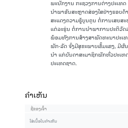
ພະນັກງານ ກະຊວງການຕ່າງປະເທດ ທຸກ
ນໍາພາອັນສະຫຼາດສ່ອງໃສຢ່າງຮອບດ້
ສະແດງຄວາມຮູ້ບຸນຄຸນ ຕໍ່ການເສຍສະຫ
ແຕ່ລະຮຸ່ນ ຕໍ່ການນໍາພາການປະຕິວັ
ພ້ອມທັງການສ້າງສາພັດທະນາປະເທດຊ
ພັກ-ລັດ ຈົ່ງມີສຸຂະພາບເຂັ້ມແຂງ, ມີຜ
ນໍາ ແກ່ບັນດາສະມາຊິກພັກທົ່ວປະເທດ
ປະເທດຊາດ.
ຄໍາເຫັນ