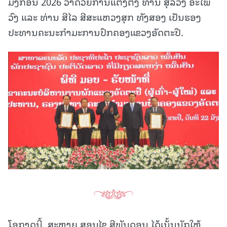
ມັງກອນ 2026 ວ່າດ້ວຍການແຕ່ງຕັ້ງ ທ່ານ ສຸລິວົງ ອະໄພ
ວົງ ແລະ ທ່ານ ສີໄລ ສີສະແຫວງສຸກ ທັງສອງ ເປັນຮອງ
ປະທານຄະນະກໍາມະການປົກຄອງແຂວງອັດຕະປື.
ໂອກາດນີ້, ສະຫາຍ ສອນໄຊ ສີພັນດອນ ໄດ້ເນັ້ນນັກໃຫ້