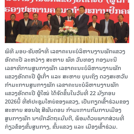
ພິທີ ມອບ-ຮັບໜ້າທີ່ ເລຂາຄະນະບໍລິຫານງານພັກແຂວງ
ອັດຕະປື ລະຫວ່າງ ສະຫາຍ ພົທ ວັນທອງ ກອງມະນີ
ເລຂາທິການສູນກາງພັກ ເລຂາຄະນະບໍລິຫານງານພັກ
ແຂວງອັດຕະປື ຜູ້ເກົ່າ ແລະ ສະຫາຍ ບຸນເຖິງ ດວງສະຫວັນ
ກໍາມະການສູນ​ກາງພັກ ເລຂາຄະນະບໍລິຫານງານພັກ
ແຂວງອັດຕະປື ຜູ້ໃໝ່ ໄດ້ຈັດຂຶ້ນໃນວັນທີ່ 22 ມັງກອນ
2026ນີ້ ທີ່ຫໍປະຊຸມໃຫຍ່ຂອງແຂວງ, ເປັນກຽດເຂົ້າຮ່ວມຂອງ
ສະຫາຍ ສອນໄຊ ສີພັນດອນ ກໍາມະການກົມການເມືອງ
ສູນກາງພັກ ນາຍົກລັດຖະ​ມົນ​ຕີ, ພ້ອມດ້ວຍພາກ​ສ່ວນທີ່
ກ່ຽວຂ້ອງຂັ້ນສູນກາງ, ຂັ້ນແຂວງ ແລະ ເມືອງເຂົ້າຮ່ວມ.