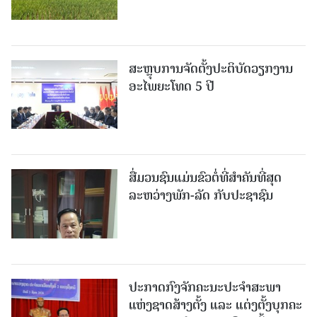
ສະຫຼຸບການຈັດຕັ້ງປະຕິບັດວຽກງານ
ອະໄພຍະໂທດ 5 ປີ
ສື່ມວນຊົນແມ່ນຂົວຕໍ່ທີ່ສໍາຄັນທີ່ສຸດ
ລະຫວ່າງພັກ-ລັດ ກັບປະຊາຊົນ
ປະກາດກົງຈັກຄະນະປະຈໍາສະພາ
ແຫ່ງຊາດສ້າງຕັ້ງ ແລະ ແຕ່ງຕັ້ງບຸກຄະ