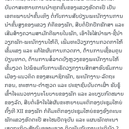
ບັນດາສະຫາຍການນຳທຸກຂັ້ນຂອງແຂວງອັດຕະປື ເປັນ
ເອກະພາບນຳຂັ້ນເທິງ ຕໍ່ກັບການສັບປ່ຽນພະນັກງານການ
ນຳຂັ້ນສູງຂອງແຂວງ ກໍຄືຂອງພັກ, ສືບຕໍ່ປົກປັກຮັກສາ ແລະ
ເສີມສ້າງຄວາມສາມັກຄີພາຍໃນພັກ, ເອົາໃຈໃສ່ນໍາພາ-ຊີ້ນໍາ
ວຽກພັກ-ພະນັກງານໃຫ້ດີ, ເພີ່ມທະວີວຽກງານກວດກາໃຫ້
ເຂັ້ມແຂງ ແລະ ແກ້ໄຂຜົນການກວດກາ, ຕ້ານການເຊື້ອມຄຸນ
ປ່ຽນທາດ, ຕ້ານການສໍ້ລາດບັງຫຼວງຂອງພະນັກງານໃຫ້
ເຂັ້ມງວດ ໄປພ້ອມກັບການເຮັດວຽກງານສຶກສາອົບຮົມການ
ເມືອງ-ແນວຄິດ ຂອງສະມາຊິກພັກ, ພະນັກງານ-ລັດຖະ
ກອນ, ທະຫານ-ຕຳຫຼວດ ແລະ ປະຊາຊົນບັນດາເຜົ່າ ຮັບຮູ້
ເຂົ້າໃຈແນວທາງນະໂຍບາຍຂອງພັກ ແລະ ລະບຽບກົດໝາຍ
ຂອງລັດ, ສືບຕໍ່ເອົາໃຈໃສ່ຜັນຂະຫຍາຍມະຕິກອງປະຊຸມໃຫຍ່
ຄັ້ງທີ XII ຂອງພັກ ກໍຄືມະຕິກອງປະຊຸມໃຫຍ່ຂອງອົງຄະນະ
ພັກແຂວງອັດຕະປື ສະໄໝປັດຈຸບັນ ແລະ ແຜນພັດທະນາ
ເສດຖະກິດ-ສັງຄົມຂອງແຂວງ ຕິດພັນກັບການປະຕິບັດ 2