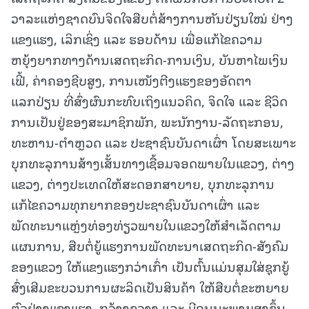
ວາລະແຫ່ງຊາດບົນຈິດໃຈສືບຕໍ່ສ້າງການຫັນປ່ຽນໃໝ່ ຢ່າງ
ແຂງແຮງ, ເລິກເຊິ່ງ ແລະ ຮອບດ້ານ ເພື່ອແກ້ໄຂຄວາມ
ຫຍຸ້ງຍາກທາງດ້ານເສດຖະກິດ-ການເງິນ, ບັນຫາໄພເງິນ
ເຟີ້, ຄ່າຄອງຊີບສູງ, ການເໜັງຕີງແຮງຂອງອັດຕາ
ແລກປ່ຽນ ທີ່ສົ່ງຜົນກະທົບເຖິງແນວຄິດ, ຈິດໃຈ ແລະ ຊີວິດ
ການເປັນຢູ່ຂອງສະມາຊິກພັກ, ພະນັກງານ-ລັດຖະກອນ,
ທະຫານ-ຕຳຫຼວດ ແລະ ປະຊາຊົນບັນດາເຜົ່າ ໂດຍສະເພາະ
ບຸກທະລຸການສ້າງເສັ້ນທາງເຊື້ອມຈອດພາຍໃນແຂວງ, ຕ່າງ
ແຂວງ, ຕ່າງປະເທດໃຫ້ສະດອກສາບາຍ, ບຸກທະລຸການ
ແກ້ໄຂຄວາມທຸກຍາກຂອງປະຊາຊົນບັນດາເຜົ່າ ແລະ
ພັດທະນາແຫຼ່ງທ່ອງທ່ຽວພາຍໃນແຂວງໃຫ້ສໍາເລັດຕາມ
ແຜນການ, ສືບຕໍ່ຍູ້ແຮງການພັດທະນາເສດຖະກິດ-ສັງຄົມ
ຂອງແຂວງ ໃຫ້ແຂງແຮງກວ່າເກົ່າ ເປັນຕົ້ນແມ່ນສຸມໃສ່ຊຸກຍູ້
ສົ່ງເສີມຂະບວນການຜະລິດເປັນສິນຄ້າ ໃຫ້ສືບຕໍ່ຂະຫຍາຍ
ຕົວຢ່າງແຂງແຮງ, ກວ້າງຂວາງ ແລະ ມີຄຸນນະພາບສູງຂຶ້ນ