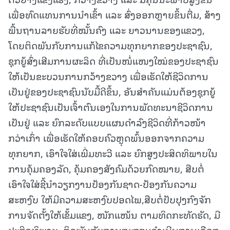
ເພື່ອທົດແທນການນຳເຂົ້າ ແລະ ສົ່ງອອກຫຼາຍຂຶ້ນຕື່ມ, ສ້າງ
ພື້ນຖານລາຍຮັບທີ່ໝັ້ນຄົງ ແລະ ຍາວນານຂອງແຂວງ,
ໂດຍຕິດພັນກັບການແກ້ໄຂຄວາມທຸກຍາກຂອງປະຊາຊົນ,
ຊຸກຍູ້ສົ່ງເສີມການຜະລິດ ທີ່ເປັນໜໍ່ແໜງໃໝ່ຂອງປະຊາຊົນ
ໃຫ້ເປັນຂະບວນການກວ້າງຂວາງ ເພື່ອເຮັດໃຫ້ຊີວິດການ
ເປັນຢູ່ຂອງປະຊາຊົນນັບມື້ດີຂຶ້ນ, ອັນສໍາຄັນແມ່ນຕ້ອງຊຸກຍູ້
ໃຫ້ປະຊາຊົນເປັນເຈົ້າຕົນເອງໃນການພັດທະນາຊີວິດການ
ເປັນຢູ່ ແລະ ຍົກລະດັບແບບແຜນດໍາລົງຊີວິດທີ່ກ້າວໜ້າ
ກວ່າເກົ່າ ເພື່ອເຮັດໃຫ້ຄອບຄົວຫຼຸດພົ້ນອອກຈາກຄວາມ
ທຸກຍາກ, ເອົາໃຈໃສ່ເພີ່ມທະວີ ແລະ ຍົກສູງປະສິດທິພາບໃນ
ການຄຸ້ມຄອງລັດ, ຄຸ້ມຄອງສັງຄົມດ້ວຍກົດໝາຍ, ສືບຕໍ່
ເອົາໃຈໃສ່ຊີ້ນຳວຽກງານປ້ອງກັນຊາດ-ປ້ອງກັນຄວາມ
ສະຫງົບ ໃຫ້ມີຄວາມສະຫງົບປອດໄພ,ສືບຕໍ່ປັບປຸງກົງຈັກ
ການຈັດຕັ້ງໃຫ້ເຂັ້ມແຂງ, ໜັກແໜ້ນ ຕາມທິດກະທັດຮັດ, ມີ
ປະສິດທິພາບ, ຕິດພັນກັບການກະກຽມດຳເນີນການເລືອກ