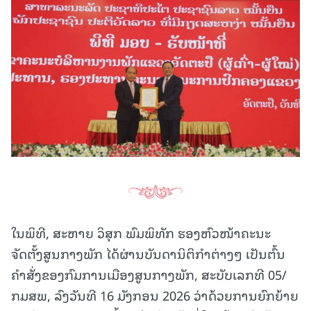
ໃນພິທີ, ສະຫາຍ ວິສຸກ ພົມພິທັກ ຮອງຫົວໜ້າຄະນະ
ຈັດຕັ້ງສູນກາງພັກ ໄດ້ຜ່ານບັນດານິຕິກໍາຕ່າງໆ ເປັນຕົ້ນ
ຄຳສັ່ງຂອງກົມການເມືອງສູນກາງພັກ, ສະບັບເລກທີ 05/
ກມສພ, ລົງວັນທີ 16 ມັງກອນ 2026 ວ່າດ້ວຍການຍົກຍ້າຍ