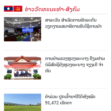
ຂ່າວວັດທະນະທຳ-ສັງຄົມ
ສາລະວັນ ສໍາເລັດການຍົກລະດັບ
ວຽກງານເສນາທິການຮັບໃຊ້ການນໍາ
ການນຳແຂວງຫຼວງພະບາງ ຢ້ຽມ​ຢາມ
ບໍ​ລິ​ສັດຊີມັງຫຼວງພະບາງ ຈຽງເກີ ຈໍາ
ກັດ
ຄໍາມ່ວນ ປູກເຂົ້ານາປີໄດ້ທັງໝົດ
91,472 ເຮັກຕາ