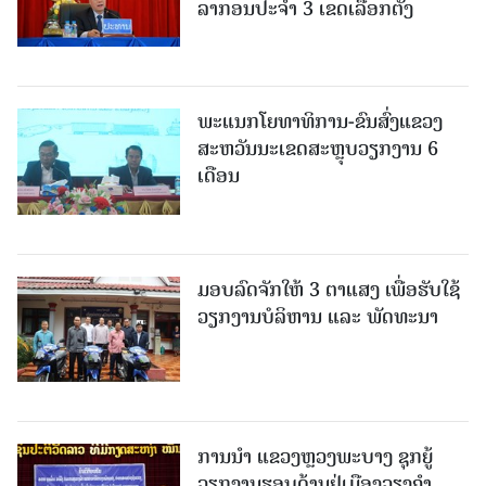
ລາກອນປະຈໍາ 3 ເຂດເລືອກຕັ້ງ
ພະແນກໂຍທາທິການ-ຂົນສົ່ງແຂວງ
ສະຫວັນນະເຂດສະຫຼຸບວຽກງານ 6
ເດືອນ
ມອບລົດຈັກໃຫ້ 3 ຕາແສງ ເພື່ອຮັບໃຊ້
ວຽກງານບໍລິຫານ ແລະ ພັດທະນາ
ການນຳ ແຂວງຫຼວງພະບາງ ຊຸກຍູ້
ວຽກງານຮອບດ້ານຢູ່ເມືອງວຽງຄໍາ