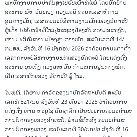
ພະນັກງານການນຳຂັ້ນສູງໄປຮັບໜ້າທີ່ໃໝ່ ໂດຍຍົກຍ້າຍ
ສະຫາຍ ພົທ ວັນທອງ ກອງມະນີ ຄະນະເລຂາທິການ
ສູນກາງພັກ, ເລຂາຄະນະບໍລິຫານງານພັກແຂວງອັດຕະປື
ຜູ້ເກົ່າ ໄປຮັບໜ້າທີ່ໃໝ່ຢູ່ກະຊວງປ້ອງກັນຄວາມສະຫງົບ,
ຜ່ານມະຕິກົມການເມືອງສູນກາງພັກ, ສະບັບເລກທີ 14/
ກມສພ, ລົງວັນທີ 16 ມັງກອນ 2026 ວ່າດ້ວຍການແຕ່ງຕັ້ງ
ເລຂາຄະນະບໍລິຫານງານພັກແຂວງອັດຕະປື ໂດຍແຕ່ງຕັ້ງ
ສະຫາຍ ບຸນເຖິງ ດວງສະຫວັນ ກຳມະການສູນກາງພັກ,
ເປັນເລຂາພັກແຂວງ ອັດຕະປື ຜູ້ ໃໝ່.
ໃນພິທີ, ໄດ້ຜ່ານ ດໍາລັດຂອງນາຍົກລັດຖະມົນຕີ ສະບັບ
ເລກທີ 821/ນຍ ລົງວັນທີ 23 ທັນວາ 2025 ວ່າດ້ວຍການ
ແຕ່ງຕັ້ງ ທ່ານ ທະນູໄຊ ບັນຊາລິດ ເປັນປະທານຄະນະກໍາມະ
ການປົກຄອງແຂວງອັດຕະປື, ຜ່ານຂໍ້ຕົກລົງ ຄະນະກໍາມະ
ການປົກຄອງແຂວງ ສະບັບເລກທີ 30/ປຄປຂ ລົງວັນທີ 16