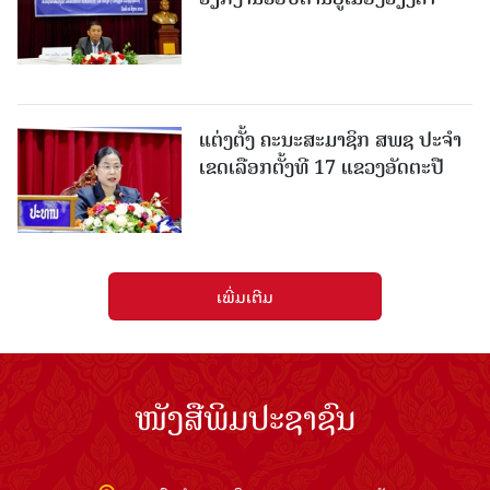
ແຕ່ງຕັ້ງ ຄະນະສະມາຊິກ ສພຊ ປະຈຳ
ເຂດເລືອກຕັ້ງທີ 17 ແຂວງອັດຕະປື
ເພີ່ມເຕີມ
ໜັງສືພິມປະຊາຊົນ