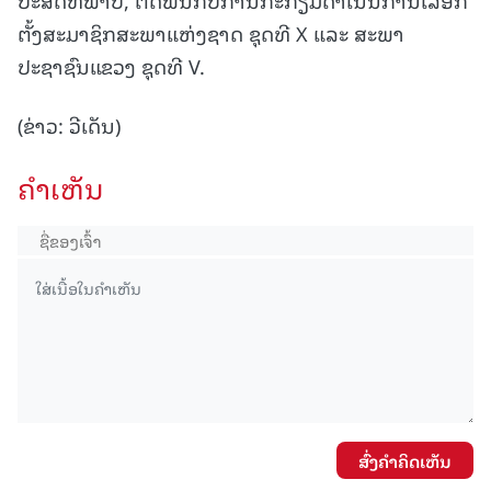
ຕັ້ງສະມາຊິກສະພາແຫ່ງຊາດ ຊຸດທີ X ແລະ ສະພາ
ປະຊາຊົນແຂວງ ຊຸດທີ V.
(ຂ່າວ: ວີເດັນ)
ຄໍາເຫັນ
ສົ່ງຄໍາຄິດເຫັນ