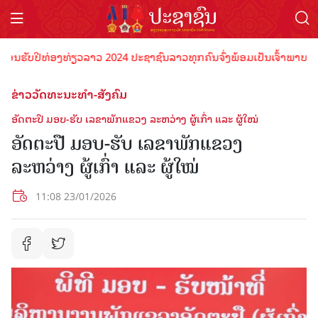
ຮັບປີທ່ອງທ່ຽວລາວ 2024 ປະຊາຊົນລາວທຸກຄົນຈົ່ງພ້ອມເປັນເຈົ້າພາບທີ່ດີ ຕ້
ຂ່າວວັດທະນະທຳ-ສັງຄົມ
ອັດຕະປື ມອບ-ຮັບ​ ເລຂາພັກແຂວງ ລະຫວ່າງ ຜູ້ເກົ່າ ແລະ ຜູ້ໃໝ່
ອັດຕະປື ມອບ-ຮັບ​ ເລຂາພັກແຂວງ
ລະຫວ່າງ ຜູ້ເກົ່າ ແລະ ຜູ້ໃໝ່
11:08 23/01/2026