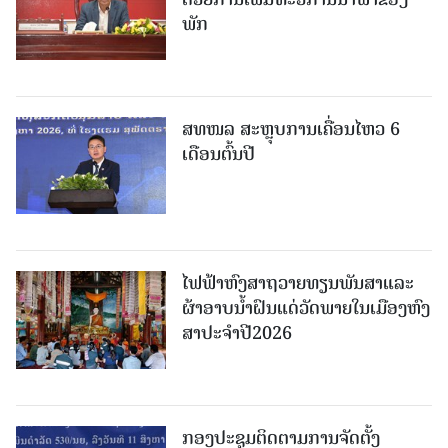
ພັກ
ສທໜລ ສະຫຼຸບການເຄື່ອນໄຫວ 6
ເດືອນຕົ້ນປີ
ໄຟຟ້າຫົງສາຖວາຍທຽນພັນສາແລະ
ຜ້າອາບນໍ້າຝົນແດ່ວັດພາຍໃນເມືອງຫົງ
ສາປະຈໍາປີ2026
ກອງປະຊຸມຕິດຕາມການຈັດຕັ້ງ