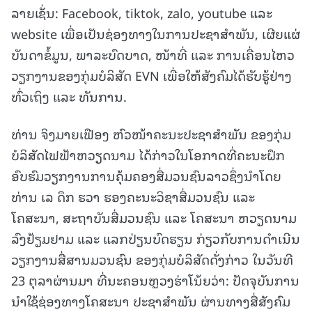
ລາຍເຊັ່ນ: Facebook, tiktok, zalo, youtube ແລະ
website ເພື່ອເປັນຊ່ອງທາງໃນການປະຊາສໍາພັນ, ເຜີຍແຜ່
ບັນດາຂໍ້ມູນ, ພາລະບົດບາດ, ໜ້າທີ່ ແລະ ການເຄື່ອນໄຫວ
ວຽກງານຂອງກຸ່ມບໍລິສັດ EVN ເພື່ອໃຫ້ສັງຄົມໄດ້ຮັບຮູ້ຢ່າງ
ທົ່ວເຖິງ ແລະ ທັນການ.
ທ່ານ ຈິງມາຍເຟືອງ ຫົວໜ້າຄະນະປະຊາສຳພັນ ຂອງກຸ່ມ
ບໍລິສັດໄຟຟ້າຫວຽດນາມ ໄດ້ກ່າວໃນໂອກາດທີ່ຄະນະຝຶກ
ອົບຮົມວຽກງານການຄຸ້ມຄອງສື່ມວນຊົນລາວຊຶ່ງນຳໂດຍ
ທ່ານ ເລ ດຶກ ຮວາ ຮອງຄະນະວິຊາສື່ມວນຊົນ ແລະ
ໂຄສະນາ, ສະຖາບັນສື່ມວນຊົນ ແລະ ໂຄສະນາ ຫວຽດນາມ
ລົງຢ້ຽມຢາມ ແລະ ແລກປ່ຽນບົດຮຽນ ກ່ຽວກັບການດຳເນີນ
ວຽກງານສື່ສານມວນຊົນ ຂອງກຸ່ມບໍລິສັດດັ່ງກ່າວ ໃນວັນທີ
23 ຕຸລາຜ່ານມາ ທີ່ນະຄອນຫຼວງຮ່າໂນ້ຍວ່າ: ປັດຈຸບັນການ
ນໍາໃຊ້ຊ່ອງທາງໂຄສະນາ ປະຊາສຳພັນ ຜ່ານທາງສື່ສັງຄົມ