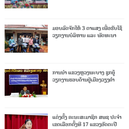
ມອບລົດຈັກໃຫ້ 3 ຕາແສງ ເພື່ອຮັບໃຊ້
ວຽກງານບໍລິຫານ ແລະ ພັດທະນາ
ການນຳ ແຂວງຫຼວງພະບາງ ຊຸກຍູ້
ວຽກງານຮອບດ້ານຢູ່ເມືອງວຽງຄໍາ
ແຕ່ງຕັ້ງ ຄະນະສະມາຊິກ ສພຊ ປະຈຳ
ເຂດເລືອກຕັ້ງທີ 17 ແຂວງອັດຕະປື