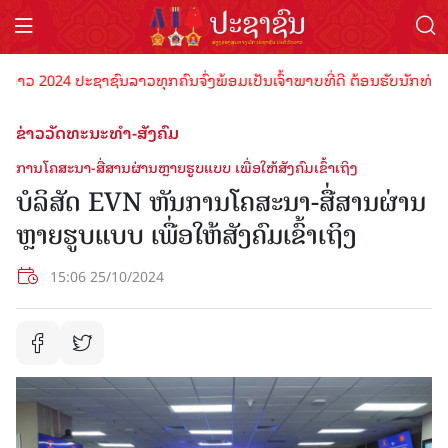
 2024 ປະຊາຊົນລາວທຸກຄົນຈົ່ງພ້ອມເປັນເຈົ້າພາບທີ່ດີ ຕ້ອນຮັບນັກທ່ອງທ່ຽ
ຂ່າວວັດທະນະທຳ-ສັງຄົມ
ການໂຄສະນາ-ສື່ສານຜ່ານຫຼາຍຮູບແບບ ເພື່ອໃຫ້ສັງຄົມເຂົ້າເຖິງ
ບໍລິສັດ EVN ຫັນການໂຄສະນາ-ສື່ສານຜ່ານ
ຫຼາຍຮູບແບບ ເພື່ອໃຫ້ສັງຄົມເຂົ້າເຖິງ
15:06 25/10/2024