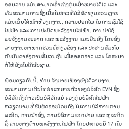
ອອນລາຍ ແມ່ນສາມາດເຂົ້າເຖິງກຸ່ມເປົ້າໝາຍໄດ້ໄວ ແລະ
ທັນສະພາບການຊຶ່ງເນື້ອໃນຂ່າວທີ່ບໍລິສັດຂຽນສ່ວນຫຼາຍ
ແມ່ນເນັ້ນໃສ່ໜ້າທີ່ວຽກງານ, ຄວາມປອດໄພ ໃນການຊົມໃຊ້
ໄຟຟ້າ ແລະ ການປະຢັດພະລັງງານໄຟຟ້າ, ການນໍາໃຊ້
ພະລັງງານສະອາດ ແລະ ພະລັງງານ ແບບຍືນຍົງ ໂດຍສົ່ງ
ລາຍງານຫາພາກສ່ວນທີ່ກ່ຽວຂ້ອງ ແລະ ປະສານສົມທົບ
ກັບບັນດາອົງການສື່ມວນຊົນ ເພື່ອອອກຂ່າວ ແລະ ໂຄສະນາ
ຕໍ່ໃຫ້ສັງຄົມໄດ້ຮັບຊາບ.
ພ້ອມດຽວກັນນີ້, ທ່ານ ຈິງມາຍເຟືອງຍັງໄດ້ລາຍງານ
ສະພາບການເຕີບໃຫຍ່ຂະຫຍາຍຕົວຂອງບໍລິສັດ EVN ຊຶ່ງ
ບໍລິສັດດັ່ງກ່າວເປັນບໍລິສັດແມ່ ຂອງກຸ່ມບໍລິສັດໄຟຟ້າ
ຫວຽດນາມ ທີ່ຮັບຜິດຊອບໂດຍກົງ ໃນການບໍລິຫານການ
ຜະລິດ, ການນໍາສົ່ງ, ການບໍລິການແຈກຢາຍ ແລະ ທຸລະກິດ
ຊື້-ຂາຍທາງດ້ານພະລັງງານໄຟຟ້າ ໂດຍປະກອບມີ 17 ກົມ