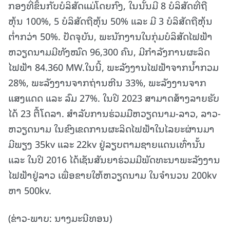
ກອງທີ່ຂຶ້ນກັບບໍລິສັດແມ່ໂດຍກົງ, ໃນນັ້ນມີ 8 ບໍລິສັດທີ່ຖື
ຫຸ້ນ 100%, 5 ບໍລິສັດຖືຫຸ້ນ 50% ແລະ ມີ 3 ບໍລິສັດຖືຫຸ້ນ
ຕໍ່າກວ່າ 50%. ປັດຈຸບັນ, ພະນັກງານໃນກຸ່ມບໍລິສັດໄຟຟ້າ
ຫວຽດນາມມີທັງໝົດ 96,300 ຄົນ, ມີກໍາລັງການຜະລິດ
ໄຟຟ້າ 84.360 MW.ໃນນີ້, ພະລັງງານໄຟຟ້າຈາກນໍ້າກວມ
28%, ພະລັງງານຈາກຖ່ານຫີນ 33%, ພະລັງງານຈາກ
ແສງແດດ ແລະ ລົມ 27%. ໃນປີ 2023 ສາມາດສ້າງລາຍຮັບ
ໄດ້ 23 ຕື້ໂດລາ. ສຳລັບການຮ່ວມມືຫວຽດນາມ-ລາວ, ລາວ-
ຫວຽດນາມ ໃນຂົງເຂດການຜະລິດໄຟຟ້າໃນໄລຍະຜ່ານມາ
ມີພຽງ 35kv ແລະ 22kv ຢູ່ລຽບຕາມຊາຍແດນເທົ່ານັ້ນ
ແລະ ໃນປີ 2016 ໄດ້ເຊັນສັນຍາຮ່ວມມືພັດທະນາພະລັງງານ
ໄຟຟ້າຢູ່ລາວ ເພື່ອຂາຍໃຫ້ຫວຽດນາມ ໃນຈໍານວນ 200kv
ຫາ 500kv.
(ຂ່າວ-ພາບ: ນາງມະນີທອນ)