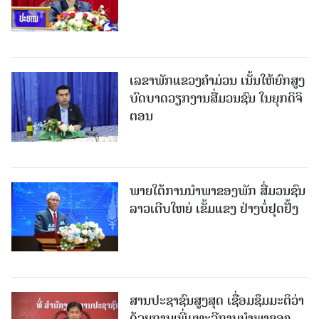
ເລຂາພັກແຂວງຄໍາມ່ວນ ເນັ້ນໃຫ້ຍົກສູງ
ບົດບາດວຽກງານສື່ມວນຊົນ ໃນຍຸກດິຈິ
ຕອນ
ພາຍໃຕ້ການນໍາພາຂອງພັກ ສື່ມວນຊົນ
ລາວເຕີບໃຫຍ່ ເຂັ້ມແຂງ ຢ່າງບໍ່ຢຸດຢັ້ງ
ສານປະຊາຊົນສູງສຸດ ເຊື່ອມຊຶມມະຕິວ່າ
ດ້ວຍການເພີ່ມທະວີການນຳພາຂອງ