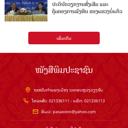
ປະຕິບັດວຽກງານສົ່ງເສີມ ແລະ
ຄຸ້ມຄອງການລົງທຶນ ຂອງແຂວງບໍ່ແກ້ວ
ເພີ່ມເຕີມ
ໜັງສືພິມປະຊາຊົນ
ຖະໜົນກຳແພງເມືອງ ນະຄອນຫຼວງວຽງຈັນ
ໂທລະສັບ: 021336111 - ແຟັກ: 021336113
ອີເມວ:
pasaxonn@yahoo.com