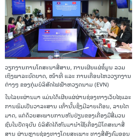
ວຽກງານການໂຄສະນາສື່ສານ, ການເຜີຍແຜ່ຂໍ້ມູນ ລວມ
ເຖິງພາລະບົດບາດ, ໜ້າທີ່ ແລະ ການເຄື່ອນໄຫວວຽກງານ
ຕ່າງໆ ຂອງກຸ່ມບໍລິສັດໄຟຟ້າຫວຽດນາມ (EVN)
ໃນໄລຍະຜ່ານມາ ແມ່ນໄດ້ເຜີຍແຜ່ຜ່ານຊ່ອງທາງເວັບໄຊແລະ
ການພິມເປັນວາລະສານ ເທົ່ານັ້ນຊຶ່ງມີລາຍເດືອນ, ລາຍໄຕ
ມາດ, ແຕ່ດ້ວຍສະພາບການຫັນປ່ຽນຂອງເຄື່ອງມືສື່ມວນ
ຊົນໃນປັດຈຸບັນ ບໍລິສັດໄດ້ຫັນມານໍາໃຊ້ເຄື່ອງມືໂຄສະນາສື່
ສານ ຜ່ານຫຼາຍຊ່ອງທາງໂດຍສະເພາະ ທາງສື່ສັງຄົມອອນ