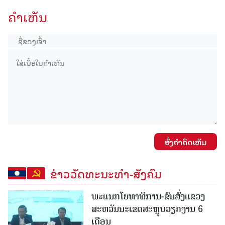
ຄໍາເຫັນ
ສົ່ງຄໍາຄິດເຫັນ
ຂ່າວວັດທະນະທຳ-ສັງຄົມ
ພະແນກໂຍທາທິການ-ຂົນສົ່ງແຂວງ
ສະຫວັນນະເຂດສະຫຼຸບວຽກງານ 6
ເດືອນ