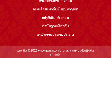
ສຳ​ນັກ​ຂ່າວ​ສານ​ທີ່​ສຳ​ຄັນ​
ຄະນະໂຄສະນາອົບຮົມ​ສູນ​ກາງ​ພັກ
ໜັງສືພິມ ປະ​ຊາ​ຊົນ
ສຳ​ນັກ​ງານ​ທີ່​ສຳ​ຄັນ
ສຳ​ນັກ​ງານ​ປະ​ທານ​ປະ​ເທດ
ລິຂະສິດ ©2026 www.pasaxon.org.la. ສະຫງວນໄວ້ເຊິງສິດ
ທັງຫມົດ