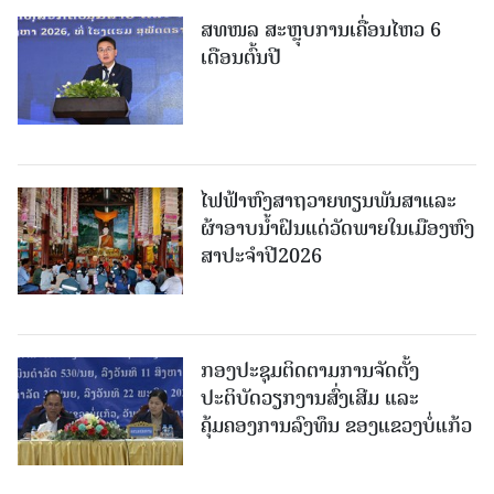
ສທໜລ ສະຫຼຸບການເຄື່ອນໄຫວ 6
ເດືອນຕົ້ນປີ
ໄຟຟ້າຫົງສາຖວາຍທຽນພັນສາແລະ
ຜ້າອາບນໍ້າຝົນແດ່ວັດພາຍໃນເມືອງຫົງ
ສາປະຈໍາປີ2026
ກອງປະຊຸມຕິດຕາມການຈັດຕັ້ງ
ປະຕິບັດວຽກງານສົ່ງເສີມ ແລະ
ຄຸ້ມຄອງການລົງທຶນ ຂອງແຂວງບໍ່ແກ້ວ