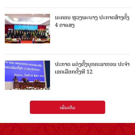
ນະຄອນ ຫຼວງພະບາງ ປະ​ກາດ​ສ້າງ​ຕັ້ງ
4 ຕາແສງ
ປະກາດ ແຕ່ງຕັ້ງບຸກຄະລາກອນ ປະຈໍາ
ເຂດເລືອກຕັ້ງທີ 12
ເພີ່ມເຕີມ