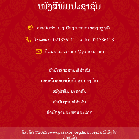
ໜັງສືພິມປະຊາຊົນ
ຖະໜົນກຳແພງເມືອງ ນະຄອນຫຼວງວຽງຈັນ
ໂທລະສັບ: 021336111 - ແຟັກ: 021336113
ອີເມວ:
pasaxonn@yahoo.com
ສຳ​ນັກ​ຂ່າວ​ສານ​ທີ່​ສຳ​ຄັນ​
ຄະນະໂຄສະນາອົບຮົມ​ສູນ​ກາງ​ພັກ
ໜັງສືພິມ ປະ​ຊາ​ຊົນ
ສຳ​ນັກ​ງານ​ທີ່​ສຳ​ຄັນ
ສຳ​ນັກ​ງານ​ປະ​ທານ​ປະ​ເທດ
ລິຂະສິດ ©2026 www.pasaxon.org.la. ສະຫງວນໄວ້ເຊິງສິດ
ທັງຫມົດ