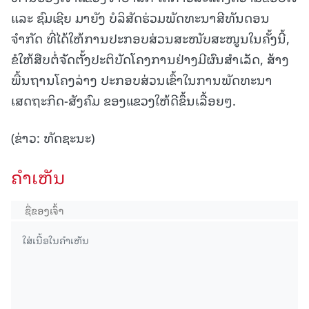
ແລະ ຊົມເຊີຍ ມາຍັງ ບໍລິສັດຮ່ວມພັດທະນາສີທັນດອນ
ຈຳກັດ ທີ່ໄດ້ໃຫ້ການປະກອບສ່ວນສະໜັບສະໜູນໃນຄັ້ງນີ້,
ຂໍໃຫ້ສືບຕໍ່ຈັດຕັ້ງປະຕິບັດໂຄງການຢ່າງມີຜົນສຳເລັດ, ສ້າງ
ພື້ນຖານໂຄງລ່າງ ປະກອບສ່ວນເຂົ້າໃນການພັດທະນາ
ເສດຖະກິດ-ສັງຄົມ ຂອງແຂວງໃຫ້ດີຂຶ້ນເລື້ອຍໆ.
(ຂ່າວ: ທັດຊະນະ)
ຄໍາເຫັນ