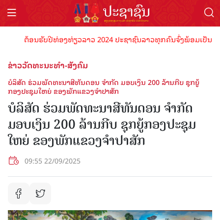
ຕ້ອນຮັບປີທ່ອງທ່ຽວລາວ 2024 ປະຊາຊົນລາວທຸກຄົນຈົ່ງພ້ອມເປັນເຈົ້າພາບ
ຂ່າວວັດທະນະທຳ-ສັງຄົມ
ບໍລິສັດ ຮ່ວມພັດທະນາສີທັນດອນ ຈຳກັດ ມອບເງິນ 200 ລ້ານກີບ ຊຸກຍູ້
ກອງປະຊຸມໃຫຍ່ ຂອງພັກແຂວງຈຳປາສັກ
ບໍລິສັດ ຮ່ວມພັດທະນາສີທັນດອນ ຈຳກັດ
ມອບເງິນ 200 ລ້ານກີບ ຊຸກຍູ້ກອງປະຊຸມ
ໃຫຍ່ ຂອງພັກແຂວງຈຳປາສັກ
09:55 22/09/2025