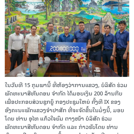
ໃນວັນທີ 15 ກຸມພານີ້ ທີ່ຫ້ອງວ່າການແຂວງ, ບໍລິສັດ ຮ່ວມ
ພັດທະນາສີທັນດອນ ຈຳກັດ ໄດ້ມອບເງິນ 200 ລ້ານກີບ
ເພື່ອປະກອບສ່ວນຊຸກຍູ້ ກອງປະຊຸມໃຫຍ່ ຄັ້ງທີ IX ຂອງ
ອົງຄະນະພັກແຂວງຈຳປາສັກ ທີ່ຈະຈັດຂຶ້ນໃນມໍ່ໆນີ້, ມອບ
ໂດຍ ທ່ານ ອຸໄທ ແກ້ວໃຈຍົມ ຕາງໜ້າ ບໍລິສັດ ຮ່ວມ
ພັດທະນາສີທັນດອນ ຈໍາກັດ ແລະ ກ່າວຮັບໂດຍ ທ່ານ