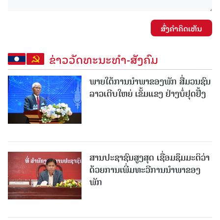
ສົ່ງຄໍາຄິດເຫັນ
ຂ່າວວັດທະນະທຳ-ສັງຄົມ
ພາຍໃຕ້ການນໍາພາຂອງພັກ ສື່ມວນຊົນ
ລາວເຕີບໃຫຍ່ ເຂັ້ມແຂງ ຢ່າງບໍ່ຢຸດຢັ້ງ
ສານປະຊາຊົນສູງສຸດ ເຊື່ອມຊຶມມະຕິວ່າ
ດ້ວຍການເພີ່ມທະວີການນຳພາຂອງ
ພັກ