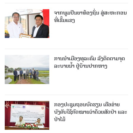
ຈາກພູມປັນຍາທ້ອງຖິ່ນ ສູ່ສະຫະກອນ
ທີ່ເຂັ້ມແຂງ
ການນໍາເມືອງທຸລະຄົມ ລົງຕິດຕາມຈຸດ
ລະບາຍນໍ້າ ຢູ່ບ້ານປາກຫາງ
ກອງປະຊຸມຖອນບົດຮຽນ ເຄືອຂ່າຍ
ບັງຄັບໃຊ້ກົດໝາຍວ່າດ້ວຍສັດປ່າ ແລະ
ປ່າໄມ້