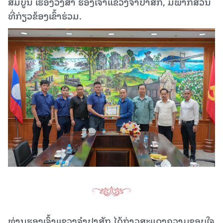
ສົມບູນ ເຮືອງວົງສາ ຮອງເຈົ້າແຂວງຈໍາປາສັກ, ມີພາກສ່ວນ
ທີ່ກ່ຽວຂ້ອງເຂົ້າຮ່ວມ.
ທ່ານຮອງເຈົ້າແຂວງຈໍາປາສັກ ໄດ້ກ່າວສະແດງຄວາມຂອບໃຈ