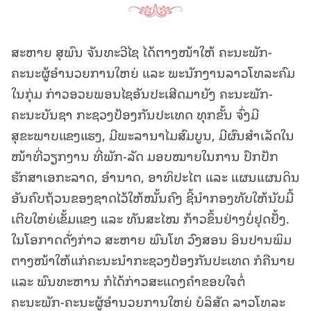
ສະຫາຍ ສຸພົນ ຈັນທະວີໄຊ ໄດ້ຕາງໜ້າໃຫ້ ຄະນະພັກ-
ຄະນະຜູ້ອຳນວຍການໃຫຍ່ ແລະ ພະນັກງານລາວໂທລະຄົມ
ໃນກຸ່ມ ກ່າວອວຍພອນໄຊອັນປະເສີດມາຍັງ ຄະນະພັກ-
ຄະນະບັນຊາ ກະຊວງປ້ອງກັນປະເທດ ທຸກຂັ້ນ ຈົ່ງມີ
ສຸຂະພາບແຂງແຮງ, ມີພະລານາໄມສົມບູນ, ມີຜົນສຳເລັດໃນ
ໜ້າທີ່ວຽກງານ ທີ່ພັກ-ລັດ ມອບໝາຍໃນການ ປົກປັກ
ຮັກສາເອກະລາດ, ອຳນາດ, ອາທິປະໄຕ ແລະ ແຜນແຜນດິນ
ອັນຄົບຖ້ວນຂອງຊາດໄວ້ໃຫ້ໝັ້ນຄົງ ຊີ້ນຳກອງທັບໃຫ້ນັບມື້
ເຕີບໃຫຍ່ເຂັ້ມແຂງ ແລະ ທັນສະໄໝ ກ້າວຂຶ້ນຢ່າງບໍ່ຢຸດຢັ້ງ.
ໃນໂອກາດດັ່ງກ່າວ ສະຫາຍ ພົນໂທ ວົງສອນ ອິນປານພິມ
ຕາງໜ້າໃຫ້ແກ່ຄະນະນຳກະຊວງປ້ອງກັນປະເທດ ກໍຄືນາຍ
ແລະ ພົນທະຫານ ກໍໄດ້ກ່າວສະແດງຄໍາຂອບໃຈຕໍ່
ຄະນະພັກ-ຄະນະຜູ້ອຳນວຍການໃຫຍ່ ບໍລິສັດ ລາວໂທລະ