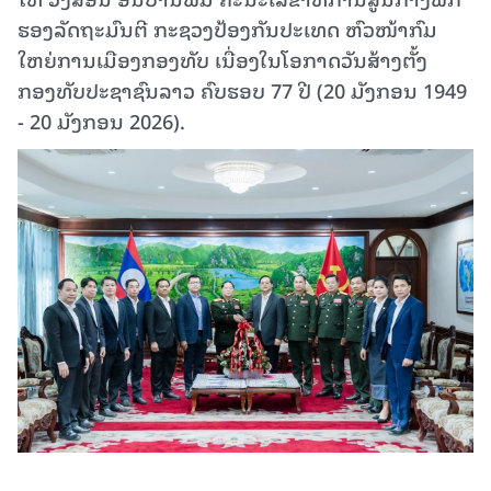
ຮອງລັດຖະມົນຕີ ກະຊວງປ້ອງກັນປະເທດ ຫົວໜ້າກົມ
ໃຫຍ່ການເມືອງກອງທັບ ເນື່ອງໃນໂອກາດວັນສ້າງຕັ້ງ
ກອງທັບປະຊາຊົນລາວ ຄົບຮອບ 77 ປີ (20 ມັງກອນ 1949
- 20 ມັງກອນ 2026).