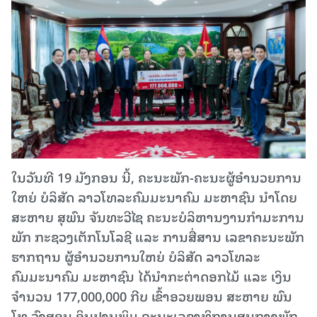
ໃນວັນທີ 19 ມັງກອນ ນີ້, ຄະນະພັກ-ຄະນະຜູ້ອຳນວຍການ
ໃຫຍ່ ບໍລິສັດ ລາວໂທລະຄົມມະນາຄົມ ມະຫາຊົນ ນຳໂດຍ
ສະຫາຍ ສຸພົນ ຈັນທະວີໄຊ ຄະນະບໍລິຫານງານກຳມະການ
ພັກ ກະຊວງເຕັກໂນໂລຊີ ແລະ ການສື່ສານ ເລຂາຄະນະພັກ
ຮາກຖານ ຜູ້ອຳນວຍການໃຫຍ່ ບໍລິສັດ ລາວໂທລະ
ຄົມມະນາຄົມ ມະຫາຊົນ ໄດ້ນຳກະຕ່າດອກໄມ້ ແລະ ເງິນ
ຈຳນວນ 177,000,000 ກີບ ເຂົ້າອວຍພອນ ສະຫາຍ ພົນ
ໂທ ວົງສອນ ອິນປານພິມ ຄະນະເລຂາທິການສູນກາງພັກ