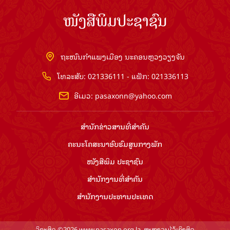
ໜັງສືພິມປະຊາຊົນ
ຖະໜົນກຳແພງເມືອງ ນະຄອນຫຼວງວຽງຈັນ
ໂທລະສັບ: 021336111 - ແຟັກ: 021336113
ອີເມວ:
pasaxonn@yahoo.com
ສຳ​ນັກ​ຂ່າວ​ສານ​ທີ່​ສຳ​ຄັນ​
ຄະນະໂຄສະນາອົບຮົມ​ສູນ​ກາງ​ພັກ
ໜັງສືພິມ ປະ​ຊາ​ຊົນ
ສຳ​ນັກ​ງານ​ທີ່​ສຳ​ຄັນ
ສຳ​ນັກ​ງານ​ປະ​ທານ​ປະ​ເທດ
ລິຂະສິດ ©2026 www.pasaxon.org.la. ສະຫງວນໄວ້ເຊິງສິດ