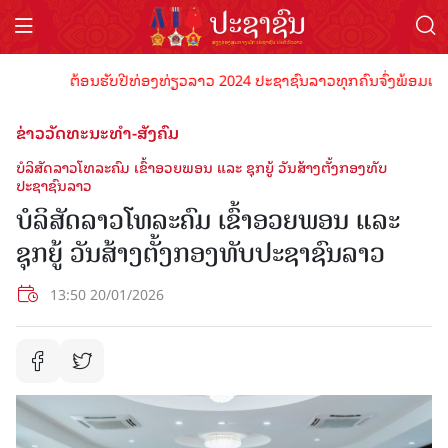
ຕ້ອນຮັບປີທ່ອງທ່ຽວລາວ 2024 ປະຊາຊົນລາວທຸກຄົນຈົ່ງພ້ອມເປັນເຈົ້າ
ຂ່າວວັດທະນະທຳ-ສັງຄົມ
ບໍລິສັດລາວໂທລະຄົມ ເຂົ້າອວຍພອນ ແລະ ຊຸກຍູ້ ວັນສ້າງຕັ້ງກອງທັບ
ປະຊາຊົນລາວ
ບໍລິສັດລາວໂທລະຄົມ ເຂົ້າອວຍພອນ ແລະ
ຊຸກຍູ້ ວັນສ້າງຕັ້ງກອງທັບປະຊາຊົນລາວ
13:50 20/01/2026