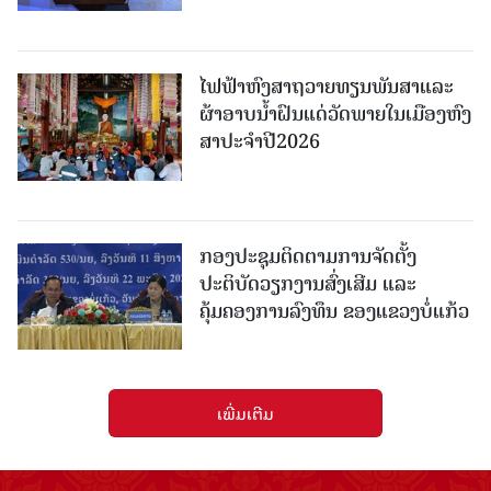
ໄຟຟ້າຫົງສາຖວາຍທຽນພັນສາແລະ
ຜ້າອາບນໍ້າຝົນແດ່ວັດພາຍໃນເມືອງຫົງ
ສາປະຈໍາປີ2026
ກອງປະຊຸມຕິດຕາມການຈັດຕັ້ງ
ປະຕິບັດວຽກງານສົ່ງເສີມ ແລະ
ຄຸ້ມຄອງການລົງທຶນ ຂອງແຂວງບໍ່ແກ້ວ
ເພີ່ມເຕີມ