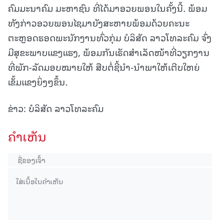
ຄົມມະນາຄົມ ມະຫາຊົນ ທີ່ໄດ້ມາອວຍພອນໃນຄັ້ງນີ້. ພ້ອມ
ທັງກ່າວອວຍພອນໄຊມາຍັງສະຫາຍພ້ອມດ້ວຍຄະນະ
ຕະຫຼອດຮອດພະນັກງານທົ່ວກຸ່ມ ບໍລິສັດ ລາວໂທລະຄົມ ຈົ່ງ
ມີສຸຂະພາບແຂງແຮງ, ພ້ອມກັນເຮັດສຳເລັດໜ້າທີ່ວຽກງານ
ທີ່ພັກ-ລັດມອບໝາຍໃຫ້ ສືບຕໍ່ຊີ້ນຳ-ນຳພາໃຫ້ເຕີບໃຫຍ່
ເຂັ້ມແຂງຍິ່ງໆຂຶ້ນ.
ຂ່າວ: ບໍລິສັດ ລາວໂທລະຄົມ
ຄໍາເຫັນ