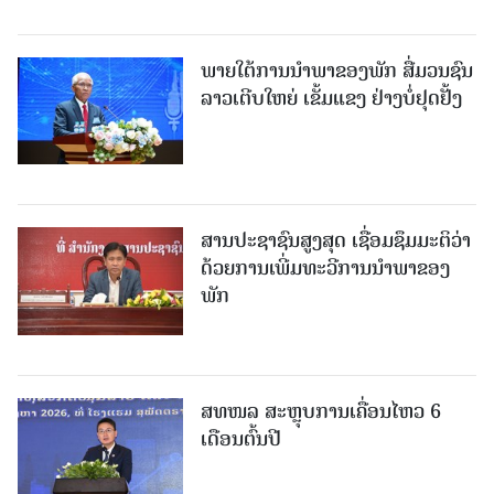
ພາຍໃຕ້ການນໍາພາຂອງພັກ ສື່ມວນຊົນ
ລາວເຕີບໃຫຍ່ ເຂັ້ມແຂງ ຢ່າງບໍ່ຢຸດຢັ້ງ
ສານປະຊາຊົນສູງສຸດ ເຊື່ອມຊຶມມະຕິວ່າ
ດ້ວຍການເພີ່ມທະວີການນຳພາຂອງ
ພັກ
ສທໜລ ສະຫຼຸບການເຄື່ອນໄຫວ 6
ເດືອນຕົ້ນປີ