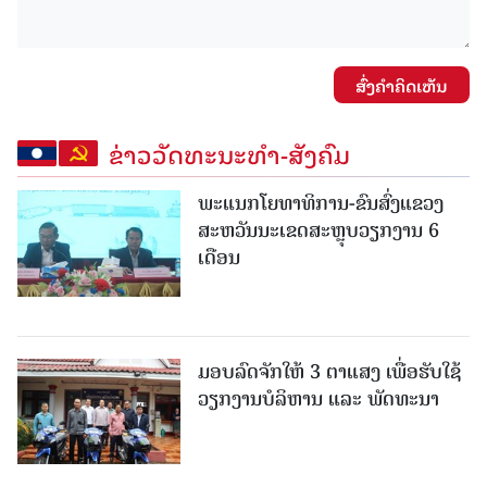
ສົ່ງຄໍາຄິດເຫັນ
ຂ່າວວັດທະນະທຳ-ສັງຄົມ
ພະແນກໂຍທາທິການ-ຂົນສົ່ງແຂວງ
ສະຫວັນນະເຂດສະຫຼຸບວຽກງານ 6
ເດືອນ
ມອບລົດຈັກໃຫ້ 3 ຕາແສງ ເພື່ອຮັບໃຊ້
ວຽກງານບໍລິຫານ ແລະ ພັດທະນາ