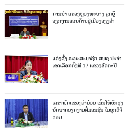
ການນຳ ແຂວງຫຼວງພະບາງ ຊຸກຍູ້
ວຽກງານຮອບດ້ານຢູ່ເມືອງວຽງຄໍາ
ແຕ່ງຕັ້ງ ຄະນະສະມາຊິກ ສພຊ ປະຈຳ
ເຂດເລືອກຕັ້ງທີ 17 ແຂວງອັດຕະປື
ເລຂາພັກແຂວງຄໍາມ່ວນ ເນັ້ນໃຫ້ຍົກສູງ
ບົດບາດວຽກງານສື່ມວນຊົນ ໃນຍຸກດິຈິ
ຕອນ