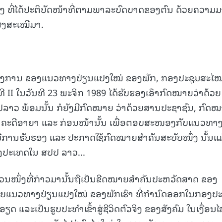
ຶ່ງ ທີ່ໄດ້ປະຕິບັດໜ້າທີ່ຕາມພາລະບົດບາດຂອງຕົນ ດ້ວຍຄວາມ
ູງສະເໝີມາ.
ອງການ ຂອງແນວທາງປ່ຽນແປງໃໝ່ ຂອງພັກ, ກອງປະຊຸມສະໄ
 II ໃນວັນທີ 23 ພະຈິກ 1989 ໄດ້ຮັບຮອງເອົາກົດໝາຍວ່າດ້ວຍ
າວ ພ້ອມນັ້ນ ກໍຍັງມີກົດໝາຍ ວ່າດ້ວຍສານປະຊາຊົນ, ກົດ
ີນຄະດີອາຍາ ແລະ ກ່ອນໜ້ານັ້ນ ເພື່ອຕອບສະໜອງກັບແນວທາ
ມີການຮັບຮອງ ແລະ ປະກາດໃຊ້ກົດໝາຍສໍາຄັນສະບັບໜຶ່ງ ນັ້ນແ
ງປະເທດໃນ ສປປ ລາວ...
ວນໜຶ່ງທີ່ກ່າວມານັ້ນຖືເປັນຂີດໝາຍສຳຄັນປະຫວັດສາດ ຂອງ
າຍແນວທາງປ່ຽນແປງໃໝ່ ຂອງພັກເຮົາ ທີ່ກໍານົດອອກໃນກອງປະ
ອຽດ ແລະເປັນຮູບປະທໍາເຂົ້າສູ່ຊີວິດຕົວຈິງ ຂອງສັງຄົມ ໃນເງື່ອນໄ