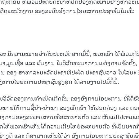
ຖະກອນ ທີ່ພວມປະຕິບັດໜ້າທີ່ປົກປ້ອງກົດໝາຍຢ່າງຫ້າວຫັ
ະດີດພະນັກງານ ຂອງລະບົບອົງການໄອຍະການປະຊາຊົນໃນທົ່ວ
15.039(06-08-20
ນ ແລະ ມີຄວາມໝາຍສໍາຄັນປະຫວັດສາດມື້ນີ້, ພວກເຮົາ ໄດ້ພ້ອມກັ
ມູນເຊື້ອ ແລະ ຜົນງານ ໃນວິວັດທະນາການແຫ່ງການຈັດຕັ້ງ,
ນ ຂອງ ສາທາລະນະລັດປະຊາທິປະໄຕ ປະຊາຊົນລາວ ໃນໄລຍະ 
ອົງການໄອຍະການປະຊາຊົນສູງສຸດ ໄດ້ລາຍງານໄປມື້ກີ້ນີ້.
ວິວັດຂອງການກຳເນີດເກີດຂຶ້ນ ຂອງອົງການໄອຍະການ ທີ່ໄດ້ຮັ
ພາຍໃຕ້ການຊີ້ນຳ-ນຳພາ ຂອງພັກເຮົາ ໃຫ້ສອດຄ່ອງ ແລະ ຕອ
ອງການຂອງສະພາບການທີ່ຂະຫຍາຍຕົວ ແລະ ຜັນແປໄປຕາມແຕ
ັດໃຫ້ພວກເຮົາເຫັນໄດ້ຄວາມເຕີບໃຫຍ່ຂະຫຍາຍຕົວ ທີ່ເປັນບາດກ
ນຢ່າງດີ ແລະ ກໍສາມາດເຫັນໄດ້ວ່າ ອົງການໄອຍະການປະຊາຊົນເຮົ