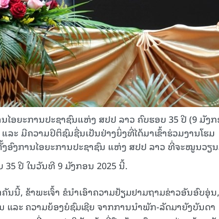
ົງການໄອຍະການປະຊາຊົນແຫ່ງ ສປປ ລາວ ຄົບຮອບ 35 ປີ (9 ມັງ
ແລະ ມີຄວາມປິຕິຊົມຊື່ນເປັນຢ່າງຍິ່ງທີ່ໄດ້ມາເຂົ້າຮ່ວມງານໂຮມ
ສ້າງຕັ້ງອົງການໄອຍະການປະຊາຊົນ ແຫ່ງ ສປປ ລາວ ທີ່ຈະໝູນວຽ
 35 ປີ ໃນວັນທີ 9 ມັງກອນ 2025 ນີ້.
ນນີ້, ຂ້າພະເຈົ້າ ຂໍນໍາເອົາຄວາມຢ້ຽມຢາມຖາມຂ່າວອັນອົບອຸ່ນ
້ນ ແລະ ຄວາມຍ້ອງຍໍຊົມເຊີຍ ຈາກການນຳພັກ-ລັດມາຍັງບັນດາ