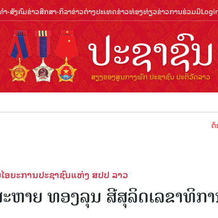
ຳ-ສັງຄົມ
ຂ່າວສືກສາ-ກິລາ
ຂ່າວຕ່າງປະເທດ
ຂ່າວທ່ອງທ່ຽວ
ຂ່າວການຮ່ວມມື
Logi
ຕ້ອນຮັບປີທ
ງການໄອຍະການປະຊາຊົນແຫ່ງ ສປປ ລາວ
ສະຫາຍ ທອງລຸນ ສີສຸລິດເລຂາທິກ