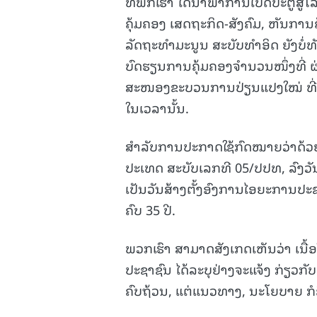
ທີ່ພັກເຮົາ ໄດ້ນໍາພາການເປີດປະຕູ
ຄຸ້ມຄອງ ເສດຖະກິດ-ສັງຄົມ, ຫັນການຄ
ລັດຖະທໍາມະນູນ ສະບັບທໍາອິດ ຍັງບໍ່ທ
ບົດຮຽນການຄຸ້ມຄອງຈໍານວນໜຶ່ງທີ່ 
ສະໜອງຂະບວນການປ່ຽນແປງໃໝ່ ທີ່ພວ
ໃນເວລານັ້ນ.
ສໍາລັບການປະກາດໃຊ້ກົດໝາຍວ່າດ້
ປະເທດ ສະບັບເລກທີ 05/ປປທ, ລົງວັ
ເປັນວັນສ້າງຕັ້ງອົງການໄອຍະການປະ
ຄົບ 35 ປີ.
ພວກເຮົາ ສາມາດສັງເກດເຫັນວ່າ ເນ
ປະຊາຊົນ ໄດ້ລະບຸຢ່າງຈະແຈ້ງ ກ່ຽວກ
ຄົບຖ້ວນ, ແຕ່ແນວທາງ, ນະໂຍບາຍ ກໍຄືພ