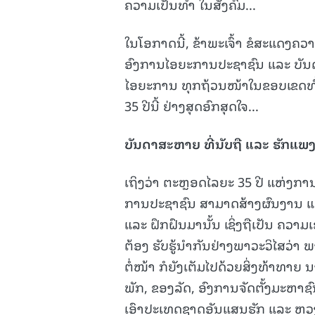
ຄວາມເປັນທໍາ ໃນສັງຄົມ...
ໃນໂອກາດນີ້, ຂ້າພະເຈົ້າ ຂໍສະແດງຄວ
ອົງການໄອຍະການປະຊາຊົນ ແລະ ບັ
ໄອຍະການ ທຸກຖ້ວນໜ້າໃນຂອບເຂດທົ
35 ປີນີ້ ຢ່າງສຸດອົກສຸດໃຈ...
ບັນດາສະຫາຍ ທີ່ນັບຖື ແລະ ຮັກແພ
ເຖິງວ່າ ຕະຫຼອດໄລຍະ 35 ປີ ແຫ່ງກ
ການປະຊາຊົນ ສາມາດສ້າງຜົນງານ ແລະ
ແລະ ຝຶກຝົນມານັ້ນ ເຊິ່ງຖືເປັນ ຄວ
ຕ້ອງ ຮັບຮູ້ນຳກັນຢ່າງພາວະວິໄສວ່
ຕໍ່ໜ້າ ກໍຍັງເຕັມໄປດ້ວຍສິ່ງທ້າທາຍ
ພັກ, ຂອງລັດ, ອົງການຈັດຕັ້ງມະຫາຊົ
ເອົາປະເທດຊາດອັນແສນຮັກ ແລະ ຫວງແຫ