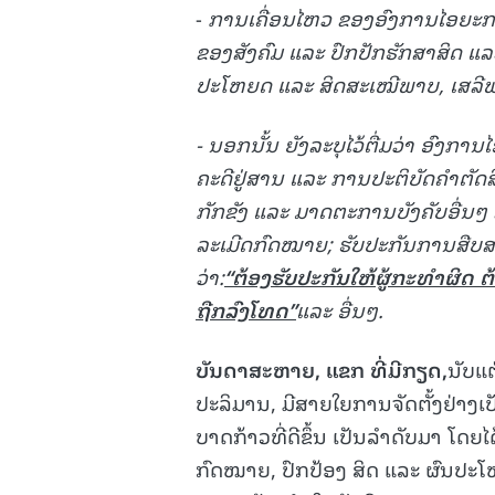
-
ການເຄື່ອນໄຫວ ຂອງອົງການໄອຍະການ
ຂອງສັງຄົມ ແລະ ປົກປັກຮັກສາສິດ ແ
ປະໂຫຍດ ແລະ ສິດສະເໝີພາບ
,
ເສລີ
-
ນອກນັ້ນ ຍັງລະບຸໄວ້ຕື່ມວ່າ ອົງ
ຄະດີຢູ່ສານ ແລະ ການປະຕິບັດຄໍາຕັ
ກັກຂັງ ແລະ ມາດຕະການບັງຄັບອື່ນ
ລະເມີດກົດໝາຍ
;
ຮັບປະກັນການສືບ
ວ່າ
:
“
ຕ້ອງຮັບປະກັນໃຫ້ຜູ້ກະທໍາຜິດ ຕ
ຖືກລົງໂທດ
”
ແລະ ອື່ນໆ
.
ບັນດາສະຫາຍ
,
ແຂກ ທີ່ມີກຽດ
,
ນັບແຕ
ປະລິມານ, ມີສາຍໃຍການຈັດຕັ້ງຢ່າງເ
ບາດກ້າວທີ່ດີຂຶ້ນ ເປັນລຳດັບມາ ໂດຍ
ກົດໝາຍ, ປົກປ້ອງ ສິດ ແລະ ຜົນປະ