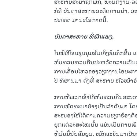
ສະຫາຍສະມາຊິກພັກ, ພະນັກງານ-ລັດ
ກໍຄື ບັນດາສະຫາຍອະດີດການນໍາ, ອ
ປະເທດ ມານະໂອກາດນີ້.
ບັນດາສະຫາຍ ທີ່ຮັກແພງ
,
ໃນພິທີໂຮມຊຸມນຸມອັນເຄັ່ງຂຶມຄຶກຄື້
ທົບທວນຫວນຄືນປະຫວັດຄວາມເປັນມາ,
ການເຄື່ອນໄຫວຂອງວຽກງານໄອຍະກາ
ປີ ທີ່ຜ່ານມາ ດັ່ງທີ່ ສະຫາຍ ຫົວໜ້າ
ການທີ່ພວກເຮົາໄດ້ທົບທວນຄືນຂະບວນ
ການພັດທະນາຢ່າງເປັນລຳດັບມາ ໂດຍ
ສະໜອງໃຫ້ໄດ້ຕາມຄວາມຮຽກຮ້ອງຕ້
ຍຸກແຕ່ລະສະໄໝນັ້ນ ແມ່ນເປັນການເຮ
ທີ່ນັບມື້ນັບສົມບູນ, ໜັກແໜ້ນມາເປັ