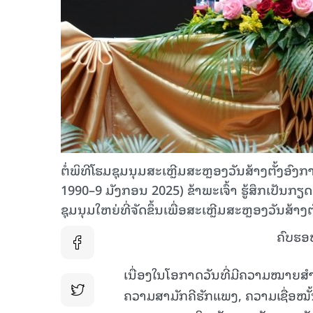
ຕໍ່ພິທີໂຮມຊຸມນຸມສະເຫຼີມສະຫຼອງວັນສ້າງຕັ້ງອ
1990–9 ມັງກອນ 2025) ຂ້າພະເຈົ້າ ຮູ້ສຶກເປັນກຽດ 
ຊຸມນຸມໃຫຍ່ທີ່ຈັດຂຶ້ນເພື່ອສະເຫຼີມສະຫຼອງວັນ
ຄົບຮອບ
ເນື່ອງໃນໂອກາດວັນທີ່ມີຄວາມໝາຍສໍາຄັ
ຄວາມສາມັກຄີຮັກແພງ, ຄວາມເຊື່ອໝັ