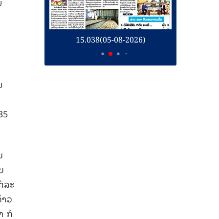
ນ
26)
15.038(05-08-2026)
1
ນ
35
ບ
ບ
່ລະ
້າວ
າ ກໍ