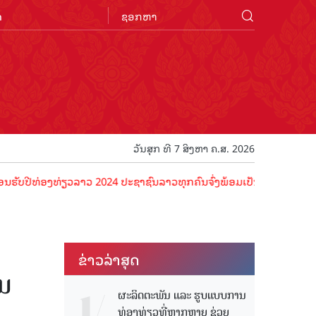
n
ວັນສຸກ ທີ 7 ສິງຫາ ຄ.ສ. 2026
່ອງທ່ຽວລາວ 2024 ປະຊາຊົນລາວທຸກຄົນຈົ່ງພ້ອມເປັນເຈົ້າພາບທີ່ດີ ຕ້ອນຮັບນ
ຂ່າວ​ລ່າ​ສຸດ
ານ
ຜະລິດຕະພັນ ແລະ ຮູບແບບການ
ທ່ອງທ່ຽວທີ່ຫຼາກຫຼາຍ ຊ່ວຍ