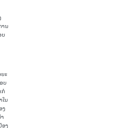
ງ
ງການ
ອບ
ອຍະ
ສອບ
າກໍ
ົາໃນ
ຂອງ
ນຳ
ປ້ອງ