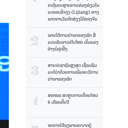
ກະຕຸ້ນຕະຫຼາດການທ່ອງທ່ຽວໃນ
ນະຄອນລີ່ຈຽງ (Lijiang) ທາງ
ພາກຕາເວັນຕົກສ່ຽງໃຕ້ຂອງຈີນ
ພາຍໃຕ້ການນໍາພາຂອງພັກ ສື່
ມວນຊົນລາວເຕີບໃຫຍ່ ເຂັ້ມແຂງ
ຢ່າງບໍ່ຢຸດຢັ້ງ
ສານປະຊາຊົນສູງສຸດ ເຊື່ອມຊຶມ
ມະຕິວ່າດ້ວຍການເພີ່ມທະວີການ
ນຳພາຂອງພັກ
ສທໜລ ສະຫຼຸບການເຄື່ອນໄຫວ
6 ເດືອນຕົ້ນປີ
ພະຍາດໄຂ້ຍຸງລາຍລະບາດຢູ່