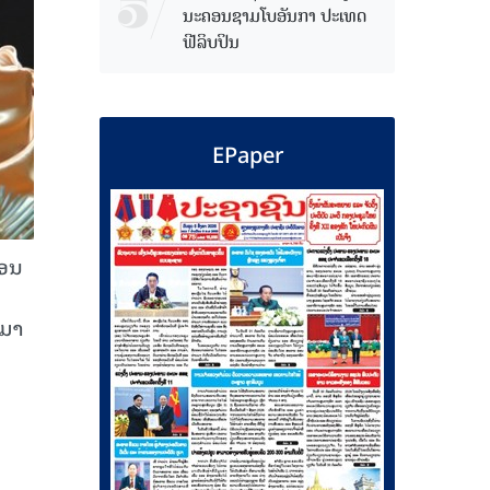
ນະຄອນຊາມໂບ​ອັນກາ ປະເທດ
ຟີລິບປິນ
EPaper
ກອນ
ນມາ
,