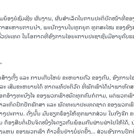
າມຍ້ອງຍໍຊົມເຊີຍ ຜົນງານ, ຜົນສຳເລັດໃນການປະຕິບັດໜ້າທີ່ຂອ
ນດາສະຫາຍການນຳ, ພະນັກງານໃນທຸກຍຸກ ທຸກສະໄໝ ຂອງອົ
່ວປະເທດ ໃນໂອກາດທີ່ອົງການໄອຍະການປະຊາຊົນມີອາຍຸຄົບຮ
ງ
,
ານສ້າງຕັ້ງ ແລະ ການເຕີບໃຫຍ່ ຂະຫຍາຍຕົວ ຂອງຕົນ, ອົງການໄ
 ເສີມຂະຫຍາຍໄດ້ ທາດແທ້ປະຕິວັດ ທີ່ພັກເຮົາໄດ້ນໍາພາທົດ
າມເອກອ້າງທະນົງໃຈ ຂອງພວກເຮົາໝົດທຸກຄົນກໍຕາມ, ແຕ່ພວກເຮົ
າ ພາລະກິດປົກປັກຮັກສາ ແລະ ພັດທະນາປະເທດຊາດ ຂອງພວກເຮ
 ນາໆປະການ. ດັ່ງນັ້ນ ມັນຮຽກຮ້ອງໃຫ້ທຸກພາກສ່ວນ ໃນກົງຈັກ 
ນ ຕ້ອງສືບຕໍ່ເປັນຈິດໜຶ່ງໃຈດຽວກັນພ້ອມກັນຜ່ານຜ່າໄປໃຫ້ໄດ້, 
ນ ຂອງພວກເຮົາ ກ້າວຂຶ້ນຢ່າງບໍ່ຢຸດຢັ້ງ... ສ່ວນອົງການປົກ