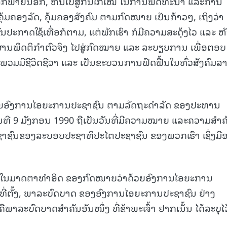
ສູ່ໂລກພາຍນອກ, ຫັນໄປສູ່ກົນໄກໃໝ່ ໃນການພັດທະນາ ແລະການ
ຸ້ມຄອງລັດ, ຄຸ້ມຄອງສັງຄົມ ຕາມກົດໝາຍ ເປັນກ້າວໆ, ເຖິງວ່າ
ັນປະກາດໃຊ້ເທື່ອກໍຕາມ, ແຕ່ພັກເຮົາ ກໍມີຄວາມສະດຸ້ງໄວ ແລະ ຫ
ຜ່ານພຶດຕິກໍາຕົວຈິງ ໄປສູ່ກົດໝາຍ ແລະ ລະບຽບການ ເພື່ອຕອບ
ມມີຊີວິດຊີວາ ແລະ ເປັນຂະບວນການຟົດຟື້ນໃນທົ່ວສັງຄົມລ
ວຍອົງການໄອຍະການປະຊາຊົນ ຕາມລັດຖະດໍາລັດ ຂອງປະທານ
ນທີ 9 ມັງກອນ 1990 ຖືເປັນວັນທີ່ມີຄວາມໝາຍ ແລະຄວາມສໍາຄ
ຊາຊົນຂອງລະບອບປະຊາທິປະໄຕປະຊາຊົນ ຂອງພວກເຮົາ ເຊິ່ງມີອ
ື້ອໃນມາດຕາທໍາອິດ ຂອງກົດໝາຍວ່າດ້ວຍອົງການໄອຍະການ
ັບທີ່ຕັ້ງ, ພາລະບົດບາດ ຂອງອົງການໄອຍະການປະຊາຊົນ ຢ່າງ
າລະບົດບາດສຳຄັນອັນໜຶ່ງ ທີ່ຂ້າພະເຈົ້າ ຢາກເນັ້ນ ໄດ້ລະບຸໄວ້