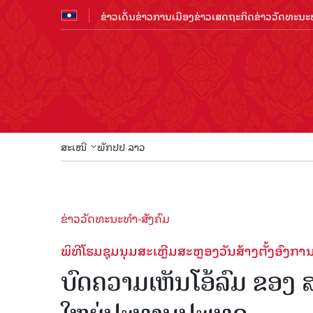
ຂ່າວເດັ່ນ
ຂ່າວການເມືອງ
ຂ່າວເສດຖະກິດ
ຂ່າວວັດທະນະທ
ສະເໜີ
ພັກປປ ລາວ
ຂ່າວວັດທະນະທຳ-ສັງຄົມ
ພິທີໂຮມຊຸມນຸມສະເຫຼີມສະຫຼອງວັນສ້າງຕັ້ງອົ
ບົດຄວາມເຫັນໂອ້ລົມ ຂອງ 