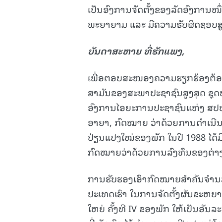
ເປັນອົງການຈັດຕັ້ງຂອງລັດອົງການໜ
ພະຍາຍາມ ແລະ ມີຄວາມຮັບຜິດຊອບສ
ບັນດາສະຫາຍ ທີ່ຮັກແພງ
,
ເພື່ອຕອບສະໜອງຄວາມຮຽກຮ້ອງຕ້
ສາມັນຂອງສະພາປະຊາຊົນສູງສຸດ ຊຸດທີ
ອົງການໄອຍະການປະຊາຊົນແຫ່ງ ສປປລ
ອາຍາ, ກົດໝາຍ ວ່າດ້ວຍການດໍາເນ
ປ່ຽນແປງໃໝ່ຂອງພັກ ໃນປີ 1988 ໄດ້
ກົດໝາຍວ່າດ້ວຍການລົງທຶນຂອງຕ່າ
ການຮັບຮອງເອົາກົດໝາຍສໍາຄັນຈໍານ
ປະເທດເຮົາ ໃນການຈັດຕັ້ງຜັນຂະຫຍ
ໃຫຍ່ ຄັ້ງທີ IV ຂອງພັກ ໃຫ້ເປັນອັນລະ