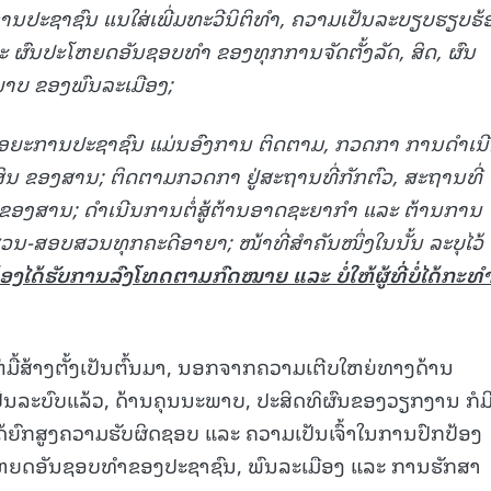
ປະຊາຊົນ ແນໃສ່ເພີ່ມທະວີນິຕິທໍາ
,
ຄວາມເປັນລະບຽບຮຽບຮ້
ລະ ຜົນປະໂຫຍດອັນຊອບທໍາ ຂອງທຸກການຈັດຕັ້ງລັດ
,
ສິດ
,
ຜົນ
ພາບ ຂອງພົນລະເມືອງ
;
ການໄອຍະການປະຊາຊົນ ແມ່ນອົງການ ຕິດຕາມ
,
ກວດກາ ການດໍາເນ
ດສິນ ຂອງສານ
;
ຕິດຕາມກວດກາ ຢູ່ສະຖານທີ່ກັກຕົວ
,
ສະຖານທີ່
ໆ ຂອງສານ
;
ດໍາເນີນການຕໍ່ສູ້ຕ້ານອາດຊະຍາກໍາ ແລະ ຕ້ານການ
ສວນ
-
ສອບສວນທຸກຄະດີອາຍາ
;
ໜ້າທີ່ສໍາຄັນໜຶ່ງໃນນັ້ນ ລະບຸໄວ້
້ອງໄດ້ຮັບການລົງໂທດຕາມກົດໝາຍ ແລະ ບໍ່ໃຫ້ຜູ້ທີ່ບໍ່ໄດ້ກະທໍ
່ມື້ສ້າງຕັ້ງເປັນຕົ້ນມາ, ນອກຈາກຄວາມເຕີບໃຫຍ່ທາງດ້ານ
ປັນລະບົບແລ້ວ, ດ້ານຄຸນນະພາບ, ປະສິດທິຜົນຂອງວຽກງານ ກໍມ
ໄດ້ຍົກສູງຄວາມຮັບຜິດຊອບ ແລະ ຄວາມເປັນເຈົ້າໃນການປົກປ້ອງ
ໂຫຍດອັນຊອບທຳຂອງປະຊາຊົນ, ພົນລະເມືອງ ແລະ ການຮັກສາ