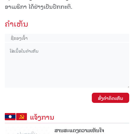
ອາເມຣິກາ ໄດ້ຢ່າງເປັນປົກກະຕິ.
ຄໍາເຫັນ
ສົ່ງຄໍາຄິດເຫັນ
ແຈ້ງການ
ສານສະແດງຄວາມເຫັນໃຈ