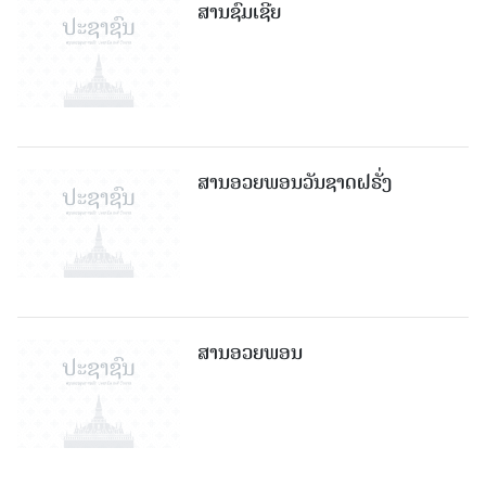
ສານຊົມເຊີຍ
ສານອວຍພອນວັນຊາດຝຣັ່ງ
ສານອວຍພອນ