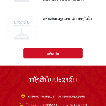
ສານສະແດງຄວາມເສົ້າສະຫຼົດໃຈ
ເພີ່ມເຕີມ
ໜັງສືພິມປະຊາຊົນ
ຖະໜົນກຳແພງເມືອງ ນະຄອນຫຼວງວຽງຈັນ
ໂທລະສັບ: 021336111 - ແຟັກ: 021336113