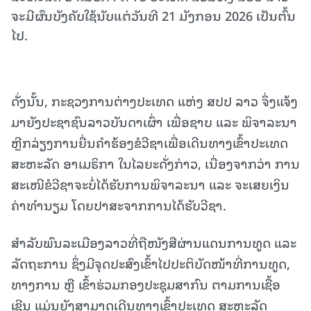
ຈະມີຜົນບັງຄັບໃຊ້ນັບແຕ່ວັນທີ 21 ມັງກອນ 2026 ເປັນຕົ້ນ
ໄປ.
ດັ່ງນັ້ນ, ກະຊວງການຕ່າງປະເທດ ແຫ່ງ ສປປ ລາວ ຈຶ່ງແຈ້ງ
ມາຍັງປະຊາຊົນລາວບັນດາເຜົ່າ ເພື່ອຊາບ ແລະ ພິຈາລະນາ
ຫຼີກລ່ຽງການຍື່ນຄໍາຮ້ອງຂໍວີຊາເພື່ອເດີນທາງເຂົ້າປະເທດ
ສະຫະລັດ ອາເມຣິກາ ໃນໄລຍະດັ່ງກ່າວ, ເນື່ອງຈາກວ່າ ການ
ສະເໜີຂໍວີຊາຈະບໍ່ໄດ້ຮັບການພິຈາລະນາ ແລະ ຈະເສຍເງິນ
ຄ່າທໍານຽມ ໂດຍປາສະຈາກການໄດ້ຮັບວີຊາ.
ສໍາລັບພົນລະເມືອງລາວທີ່ຖືໜັງສືຜ່ານແດນການທູດ ແລະ
ລັດຖະການ ຊຶ່ງມີຈຸດປະສົງເຂົ້າໄປປະຕິບັດໜ້າທີ່ການທູດ,
ທາງການ ຫຼື ເຂົ້າຮ່ວມກອງປະຊຸມສາກົນ ຕາມການເຊື້ອ
ເຊີນ ແມ່ນຍັງສາມາດເດີນທາງເຂົ້າປະເທດ ສະຫະລັດ