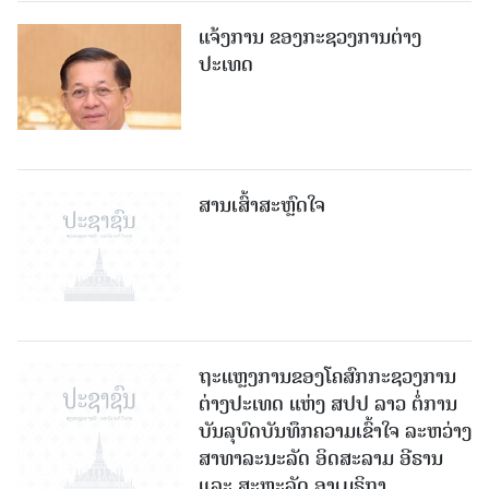
ແຈ້ງການ ຂອງກະຊວງການຕ່າງ
ປະເທດ
ສານເສົ້າສະຫຼົດໃຈ
ຖະແຫຼງການຂອງໂຄສົກກະຊວງການ
ຕ່າງປະເທດ ແຫ່ງ ສປປ ລາວ ຕໍ່ການ
ບັນລຸບົດບັນທຶກຄວາມເຂົ້າໃຈ ລະຫວ່າງ
ສາທາລະນະລັດ ອິດສະລາມ ອີຣານ
ແລະ ສະຫະລັດ ອາເມຣິກາ