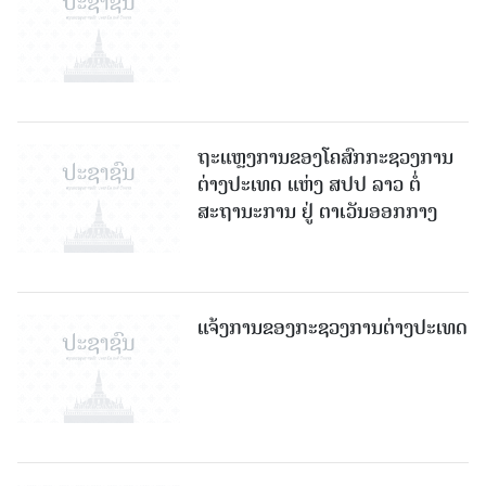
ຖະແຫຼງການຂອງໂຄສົກກະຊວງການ
ຕ່າງປະເທດ ແຫ່ງ ສປປ ລາວ ຕໍ່
ສະຖານະການ ຢູ່ ຕາເວັນອອກກາງ
ແຈ້ງການຂອງກະຊວງການຕ່າງປະເທດ