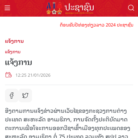
ຕ້ອນຮັບປີທ່ອງທ່ຽວລາວ 2024 ປະຊາຊົນລາວທຸກ
ແຈ້ງການ
ແຈ້ງການ
ແຈ້ງການ
12:25 21/01/2026
ອີງຕາມການແຈ້ງຂ່າວຜ່ານເວັບໄຊຂອງກະຊວງການຕ່າງ
ປະເທດ ສະຫະລັດ ອາເມຣິກາ, ການຈັດຕັ້ງປະຕິບັດມາດ
ຕະການເພື່ອໂຈະການອອກວີຊາເຂົ້າເມືອງທຸກປະເພດຂອງ
ສະຫະລັດ ອາເມຣິກາ ຕໍ່ 75 ປະເທດ ລວມທັງ ສປປ ລາວ