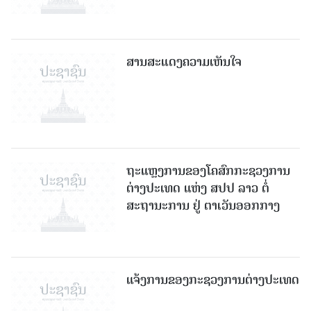
ສານສະແດງຄວາມເຫັນໃຈ
ຖະແຫຼງການຂອງໂຄສົກກະຊວງການ
ຕ່າງປະເທດ ແຫ່ງ ສປປ ລາວ ຕໍ່
ສະຖານະການ ຢູ່ ຕາເວັນອອກກາງ
ແຈ້ງການຂອງກະຊວງການຕ່າງປະເທດ