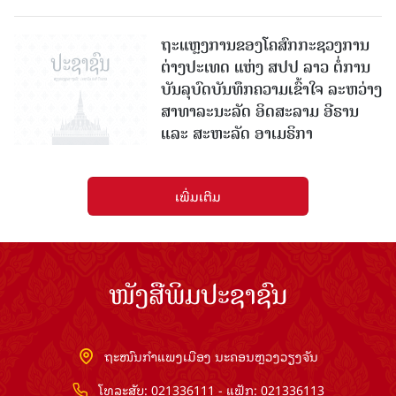
ຖະແຫຼງການຂອງໂຄສົກກະຊວງການ
ຕ່າງປະເທດ ແຫ່ງ ສປປ ລາວ ຕໍ່ການ
ບັນລຸບົດບັນທຶກຄວາມເຂົ້າໃຈ ລະຫວ່າງ
ສາທາລະນະລັດ ອິດສະລາມ ອີຣານ
ແລະ ສະຫະລັດ ອາເມຣິກາ
ເພີ່ມເຕີມ
ໜັງສືພິມປະຊາຊົນ
ຖະໜົນກຳແພງເມືອງ ນະຄອນຫຼວງວຽງຈັນ
ໂທລະສັບ: 021336111 - ແຟັກ: 021336113