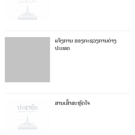
ແຈ້ງການ ຂອງກະຊວງການຕ່າງ
ປະເທດ
ສານເສົ້າສະຫຼົດໃຈ