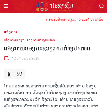
ຕ້ອນຮັບປີທ່ອງທ່ຽວລາວ 2024 ປະຊາຊົນລາວທຸກຄ
ແຈ້ງການ
ແຈ້ງການຂອງກະຊວງການຕ່າງປະເທດ
ແຈ້ງການຂອງກະຊວງການຕ່າງປະເທດ
12:54 08/08/2025
ໂດຍຕອບສະໜອງຕາມການເຊື້ອເຊີນຂອງ ທ່ານ ວິວຽນ
ບາລາຄຣິສນານ ລັດຖະມົນຕີກະຊວງ ການຕ່າງປະເທດ
ແຫ່ງສາທາລະນະລັດ ສິງກະໂປ, ທ່ານ ທອງສະຫວັນ
ພົມວິຫານ ລັດຖະມົນຕີກະ ຊວງການຕ່າງປະເທດ ແຫ່ງ