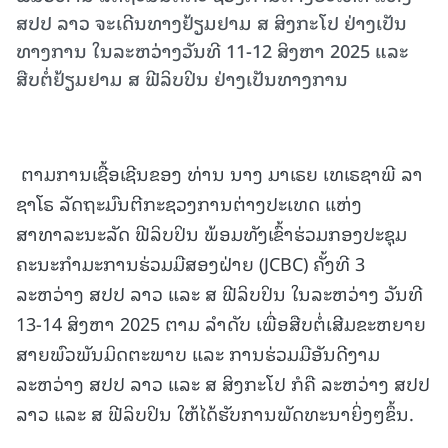
ສປປ ລາວ ຈະເດີນທາງຢ້ຽມຢາມ ສ ສິງກະໂປ ຢ່າງເປັນ
ທາງການ ໃນລະຫວ່າງວັນທີ 11-12 ສິງຫາ 2025 ແລະ
ສືບຕໍ່ຢ້ຽມຢາມ ສ ຟີລິບປິນ ຢ່າງເປັນທາງການ
ຕາມການເຊື້ອເຊີນຂອງ ທ່ານ ນາງ ມາເຣຍ ເທເຣຊາພີ ລາ
ຊາໂຣ ລັດຖະມົນຕີກະຊວງການຕ່າງປະເທດ ແຫ່ງ
ສາທາລະນະລັດ ຟີລິບປິນ ພ້ອມທັງເຂົ້າຮ່ວມກອງປະຊຸມ
ຄະນະກຳມະການຮ່ວມມືສອງຝ່າຍ (JCBC) ຄັ້ງທີ 3
ລະຫວ່າງ ສປປ ລາວ ແລະ ສ ຟີລິບປິນ ໃນລະຫວ່າງ ວັນທີ
13-14 ສິງຫາ 2025 ຕາມ ລໍາດັບ ເພື່ອສືບຕໍ່ເສີມຂະຫຍາຍ
ສາຍພົວພັນມິດຕະພາບ ແລະ ການຮ່ວມມືອັນດີງາມ
ລະຫວ່າງ ສປປ ລາວ ແລະ ສ ສິງກະໂປ ກໍຄື ລະຫວ່າງ ສປປ
ລາວ ແລະ ສ ຟີລິບປິນ ໃຫ້ໄດ້ຮັບການພັດທະນາຍິ່ງໆຂຶ້ນ.