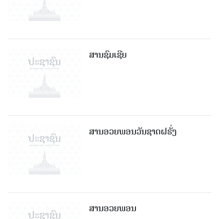
ສານຊົມເຊີຍ
ສານອວຍພອນວັນຊາດຝຣັ່ງ
ສານອວຍພອນ