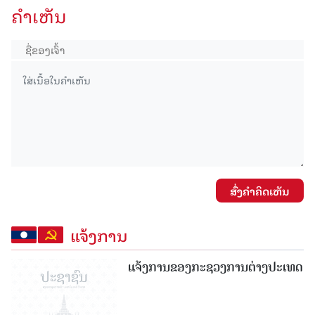
ຄໍາເຫັນ
ສົ່ງຄໍາຄິດເຫັນ
ແຈ້ງການ
ແຈ້ງການຂອງກະຊວງການຕ່າງປະເທດ