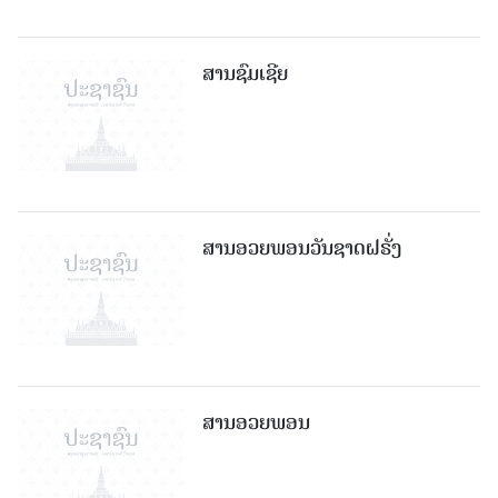
ສານຊົມເຊີຍ
ສານອວຍພອນວັນຊາດຝຣັ່ງ
ສານອວຍພອນ