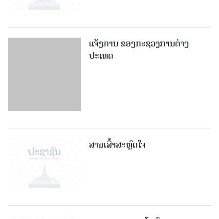
ແຈ້ງການ ຂອງກະຊວງການຕ່າງ
ປະເທດ
ສານເສົ້າສະຫຼົດໃຈ
ຖະແຫຼງການຂອງໂຄສົກກະຊວງການ
ຕ່າງປະເທດ ແຫ່ງ ສປປ ລາວ ຕໍ່ການ