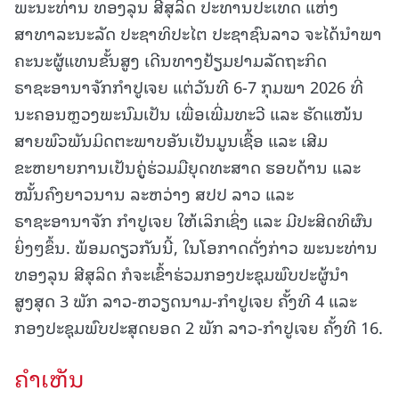
ພະນະທ່ານ ທອງລຸນ ສີສຸລິດ ປະທານປະເທດ ແຫ່ງ
ສາທາລະນະລັດ ປະຊາທິປະໄຕ ປະຊາຊົນລາວ ຈະໄດ້ນໍາພາ
ຄະນະຜູ້ແທນຂັ້ນສູງ ເດີນທາງຢ້ຽມຢາມລັດຖະກິດ
ຣາຊະອານາຈັກກໍາປູເຈຍ ແຕ່ວັນທີ 6-7 ກຸມພາ 2026 ທີ່
ນະຄອນຫຼວງພະນົມເປັນ ເພື່ອເພີ່ມທະວີ ແລະ ຮັດແໜ້ນ
ສາຍພົວພັນມິດຕະພາບອັນເປັນມູນເຊື້ອ ແລະ ເສີມ
ຂະຫຍາຍການເປັນຄູູ່ຮ່ວມມືຍຸດທະສາດ ຮອບດ້ານ ແລະ
ໝັ້ນຄົງຍາວນານ ລະຫວ່າງ ສປປ ລາວ ແລະ
ຣາຊະອານາຈັກ ກໍາປູເຈຍ ໃຫ້ເລິກເຊິ່ງ ແລະ ມີປະສິດທິຜົນ
ຍິ່ງໆຂຶ້ນ. ພ້ອມດຽວກັນນີ້, ໃນໂອກາດດັ່ງກ່າວ ພະນະທ່ານ
ທອງລຸນ ສີສຸລິດ ກໍຈະເຂົ້າຮ່ວມກອງປະຊຸມພົບປະຜູ້ນໍາ
ສູງສຸດ 3 ພັກ ລາວ-ຫວຽດນາມ-ກໍາປູເຈຍ ຄັ້ງທີ 4 ແລະ
ກອງປະຊຸມພົບປະສຸດຍອດ 2 ພັກ ລາວ-ກໍາປູເຈຍ ຄັ້ງທີ 16.
ຄໍາເຫັນ