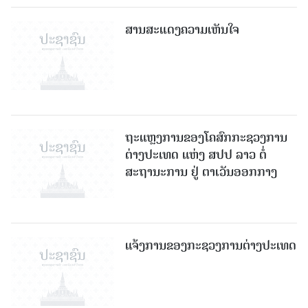
ສານສະແດງຄວາມເຫັນໃຈ
ຖະແຫຼງການຂອງໂຄສົກກະຊວງການ
ຕ່າງປະເທດ ແຫ່ງ ສປປ ລາວ ຕໍ່
ສະຖານະການ ຢູ່ ຕາເວັນອອກກາງ
ແຈ້ງການຂອງກະຊວງການຕ່າງປະເທດ