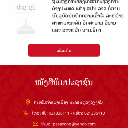
ບັນລຸບົດບັນທຶກຄວາມເຂົ້າໃຈ ລະຫວ່າງ
ສາທາລະນະລັດ ອິດສະລາມ ອີຣານ
ແລະ ສະຫະລັດ ອາເມຣິກາ
ເພີ່ມເຕີມ
ໜັງສືພິມປະຊາຊົນ
ຖະໜົນກຳແພງເມືອງ ນະຄອນຫຼວງວຽງຈັນ
ໂທລະສັບ: 021336111 - ແຟັກ: 021336113
ອີເມວ:
pasaxonn@yahoo.com
ສຳ​ນັກ​ຂ່າວ​ສານ​ທີ່​ສຳ​ຄັນ​