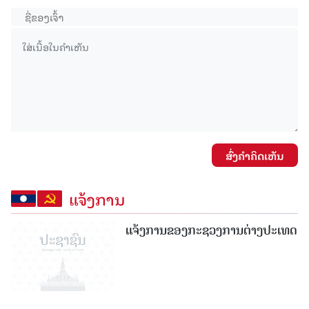
ສົ່ງຄໍາຄິດເຫັນ
ແຈ້ງການ
ແຈ້ງການຂອງກະຊວງການຕ່າງປະເທດ