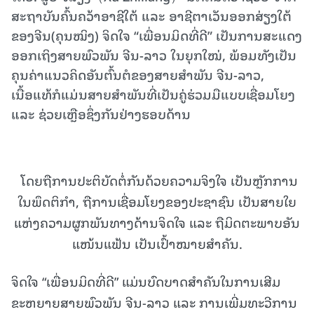
ສະຖາບັນຄົ້ນຄວ້າອາຊີໃຕ້ ແລະ ອາຊີຕາເວັນອອກສ່ຽງໃຕ້
ຂອງຈີນ(ຄຸນໝິງ) ຈິດໃຈ “ເພື່ອນມິດທີ່ດີ” ເປັນການສະແດງ
ອອກເຖິງສາຍພົວພັນ ຈີນ-ລາວ ໃນຍຸກໃໝ່, ພ້ອມທັງເປັນ
ຄຸນຄ່າແນວຄິດອັນຕົ້ນຕໍຂອງສາຍສໍາພັນ ຈີນ-ລາວ,
ເນື້ອແທ້ກໍແມ່ນສາຍສໍາພັນທີ່ເປັນຄູ່ຮ່ວມມືແບບເຊື່ອມໂຍງ
ແລະ ຊ່ວຍເຫຼືອຊຶ່ງກັນຢ່າງຮອບດ້ານ
ໂດຍຖືການປະຕິບັດຕໍ່ກັນດ້ວຍຄວາມຈິງໃຈ ເປັນຫຼັກການ
ໃນພຶດຕິກໍາ, ຖືການເຊື່ອມໂຍງຂອງປະຊາຊົນ ເປັນສາຍໃຍ
ແຫ່ງຄວາມຜູກພັນທາງດ້ານຈິດໃຈ ແລະ ຖືມິດຕະພາບອັນ
ແໜ້ນແຟ້ນ ເປັນເປົ້າໝາຍສຳຄັນ.
ຈິດໃຈ “ເພື່ອນມິດທີ່ດີ” ແມ່ນບົດບາດສຳຄັນໃນການເສີມ
ຂະຫຍາຍສາຍພົວພັນ ຈີນ-ລາວ ແລະ ການເພີ່ມທະວີການ