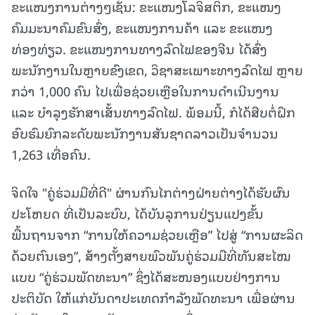
ຂະແໜງການຕ່າງໆເຊັ່ນ: ຂະແໜງໂລຈິສຕິກ, ຂະແໜງ
ຄົມມະນາຄົມຂົນສົ່ງ, ຂະແໜງການຄ້າ ແລະ ຂະແໜງ
ທ່ອງທ່ຽວ. ຂະແໜງການທາງລົດໄຟຂອງຈີນ ໄດ້ສົ່ງ
ພະນັກງານໃນຫຼາຍຂົງເຂດ, ວິຊາສະເພາະທາງລົດໄຟ ຫຼາຍ
ກວ່າ 1,000 ຄົນ ໄປເພື່ອຊ່ວຍເຫຼືອໃນການດໍາເນີນງານ
ແລະ ບໍາລຸງຮັກສາເສັ້ນທາງລົດໄຟ. ພ້ອມນີ້, ກໍໄດ້ສືບຕໍ່ຝຶກ
ອົບຮົມຍົກລະດັບພະນັກງານສັນຊາດລາວເປັນຈຳນວນ
1,263 ເທື່ອຄົນ.
ຈິດໃຈ "ຄູ່ຮ່ວມມືທີ່ດີ" ຜ່ານກົນໄກຕ່າງຝ່າຍຕ່າງໄດ້ຮັບຜົນ
ປະໂຫຍດ ທີ່ເປັນລະບົບ, ໄດ້ບັນລຸການປ່ຽນແປງຂັ້ນ
ພື້ນຖານຈາກ “ການໃຫ້ຄວາມຊ່ວຍເຫຼືອ” ໄປສູ່ “ການຜະລິດ
ດ້ວຍຕົນເອງ”, ສ້າງຕັ້ງສາຍພົວພັນຄູ່ຮ່ວມມືທີ່ທັນສະໄໝ
ແບບ “ຄູ່ຮ່ວມພັດທະນາ” ຊຶ່ງໄດ້ສະໜອງແບບຢ່າງການ
ປະຕິບັດ ໃຫ້ແກ່ບັນດາປະເທດກຳລັງພັດທະນາ ເພື່ອຜ່ານ