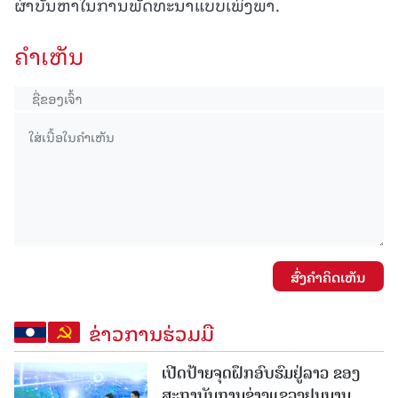
ຜ່າບັນຫາໃນການພັດທະນາແບບເພິ່ງພາ.
ຄໍາເຫັນ
ສົ່ງຄໍາຄິດເຫັນ
ຂ່າວການຮ່ວມມື
ເປີດປ້າຍຈຸດຝຶກອົບຮົມຢູ່ລາວ ຂອງ
ສະຖາບັນການຊ່າງແຂວງຢູນນານ