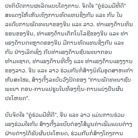
ປະຕິບັດການຜະລິດແບບໂຄງການ. ຈິດໃຈ "ຄູ່ຮ່ວມມືທີ່ດີ"
ສະແດງໃຫ້ເຫັນເຖິງການທົດແທນຊຶ່ງກັນ ແລະ ກັນ ໃນ
ລະດັບການພັດທະນາຂອງຈີນ ແລະ ລາວ. ທ່າແຮງດ້ານທຶນ
ຮອນຂອງຈີນ, ທ່າແຮງດ້ານເຕັກໂນໂລຊີຂອງຈີນ ແລະ ທ່າ
ແຮງດ້ານຕະຫຼາດຂອງຈີນ ມີການທົດແທນຊຶ່ງກັນ ແລະ
ກັນ ຢ່າງເລິກເຊິ່ງ ກັບທ່າແຮງດ້ານຊັບພະຍາກອນ
ທຳມະຊາດ, ທ່າແຮງດ້ານທີ່ຕັ້ງ ແລະ ທ່າແຮງດ້ານແຮງງານ
ຂອງລາວ. ຈີນ ແລະ ລາວ ຮ່ວມກັນກໍ່ສ້າງນິຄົມອຸດສາຫະກຳ
ທັນສະໄໝ, ສ້າງຕັ້ງລະບົບວົງປິດຂອງ “ການພັດທະນາຊັບ
ພະຍາ ກອນ-ການແປຮູບໃນທ້ອງຖິ່ນ-ການແບ່ງປັນຜົນ
ປະໂຫຍດ”.
ບົນຈິດໃຈ "ຄູ່ຮ່ວມມືທີ່ດີ", ຈີນ ແລະ ລາວ ແມ່ນການຮ່ວມ
ແຮງຮ່ວມໃຈກັນ ສ້າງຕັ້ງລະບົບຕ່ອງໂສ້ມູນຄ່າເພີ່ມແບບຕ່າງ
ຝ່າຍຕ່າງໄດ້ຮັບຜົນປະໂຫຍດ, ຮ່ວມກັນກໍ່ສ້າງໂຄງການ