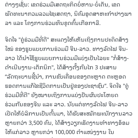
ຕ່າງໆເຊັ່ນ: ເຂດຮ່ວມມືເສດຖະກິດບໍ່ຫານ-ບໍ່ເຕັນ, ເຂດ
ພັດທະນາກວມລວມໄຊເສດຖາ, ນິຄົມອຸດສາຫະກຳຢາງພາ
ລາ ແລະ ໂຄງການຮ່ວມທຶນຂຸດຄົ້ນເກືອກາລີ.
ຈິດໃຈ "ຄູ່ຮ່ວມມືທີ່ດີ" ສະແດງໃຫ້ເຫັນເຖິງການປະດິດສ້າງ
ໃໝ່ ຂອງຮູບແບບການຮ່ວມມື ຈີນ-ລາວ. ທາງລົດໄຟ ຈີນ-
ລາວ ໄດ້ນຳໃຊ້ຮູບແບບການຮ່ວມມືແບ່ງເປັນໄລຍະ "ກໍ່ສ້າງ-
ດຳເນີນງານ-ເຕັກນິກ", ໄດ້ສ້າງຕັ້ງກົນໄກ 3 ປະສານ
“ລັດຖະບານຊີ້ນໍາ, ການຂັບເຄື່ອນຂອງຕະຫຼາດ ຕະຫຼອດ
ຮອດການແກ້ໄຂຊີວິດການເປັນຢູ່ຂອງປະຊາຊົນ”. ຈິດໃຈ "ຄູ່
ຮ່ວມມືທີ່ດີ" ຍັງໝາຍເຖິງການແບ່ງປັນຜົນປະໂຫຍດ
ຮ່ວມກັນຂອງຈີນ ແລະ ລາວ. ນັບແຕ່ທາງລົດໄຟ ຈີນ-ລາວ
ເປີດໃຫ້ບໍລິການເປັນຕົ້ນມາ, ໄດ້ຮັບສະໝັກພະນັກງານລາວ
ຫຼາຍກວ່າ 3,500 ຄົນ, ໄດ້ສ້າງວຽກເຮັດງານທໍາທາງອ້ອມ
ໃຫ້ແກ່ລາວ ຫຼາຍກວ່າ 100,000 ຕໍາແໜ່ງງານ ໃນ