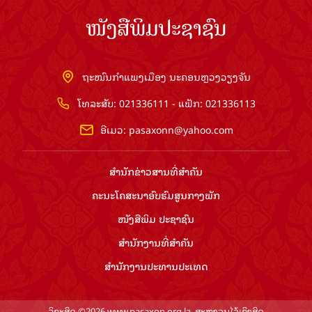
ສຳ​ນັກ​ຂ່າວ​ສານ​ທີ່​ສຳ​ຄັນ​
ຄະນະໂຄສະນາອົບຮົມ​ສູນ​ກາງ​ພັກ
ໜັງສືພິມ ປະ​ຊາ​ຊົນ
ສຳ​ນັກ​ງານ​ທີ່​ສຳ​ຄັນ
ສຳ​ນັກ​ງານ​ປະ​ທານ​ປະ​ເທດ
ລິຂະສິດ ©2026 www.pasaxon.org.la. ສະຫງວນໄວ້ເຊິງສິດ
ທັງຫມົດ