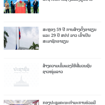
ສະຫຼອງ 59 ປີ ການສ້າງຕັ້ງອາຊຽນ
ແລະ 29 ປີ ສປປ ລາວ ເຂົ້າເປັນ
ສະມາຊິກອາຊຽນ
ສ້າງຄວາມເຂັ້ມແຂງໃຫ້ສື່ມວນຊົນ
ຊາວໜຸ່ມລາວ
ກອງປະຊຸມຄະນະກຳມະການຮ່ວມມື