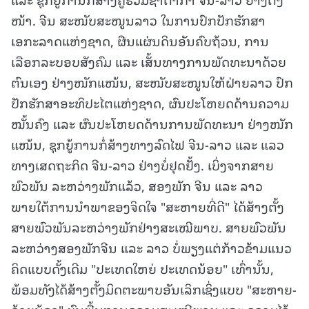
ໜ້າ. ຈີນ ສະໜັບສະໜູນລາວ ໃນການປົກປັກຮັກສາ
ເອກະລາດແຫ່ງຊາດ, ຜືນແຜ່ນດິນອັນຄົບຖ້ວນ, ການ
ເລືອກລະບອບສັງຄົມ ແລະ ເສັ້ນທາງການພັດທະນາດ້ວຍ
ຕົນເອງ ຢ່າງໜັກແໜ້ນ, ສະໜັບສະໜູນໃຫ້ຝ່າຍລາວ ປົກ
ປັກຮັກສາອະທິປະໄຕແຫ່ງຊາດ, ຜົນປະໂຫຍດດ້ານຄວາມ
ໝັ້ນຄົງ ແລະ ຜົນປະໂຫຍດດ້ານການພັດທະນາ ຢ່າງໜັກ
ແໜ້ນ, ຊຸກຍູ້ການກໍ່ສ້າງທາງລົດໄຟ ຈີນ-ລາວ ແລະ ແລວ
ທາງເສດຖະກິດ ຈີນ-ລາວ ຢ່າງບໍ່ຢຸດຢັ້ງ. ເບິ່ງຈາກສາຍ
ພົວພັນ ລະຫວ່າງພັກແລ້ວ, ສອງພັກ ຈີນ ແລະ ລາວ
ພາຍໃຕ້ການນຳພາຂອງຈິດໃຈ "ສະຫາຍທີ່ດີ" ໄດ້ສ້າງຕັ້ງ
ສາຍພົວພັນລະຫວ່າງພັກຢ່າງສະເໝີພາບ. ສາຍພົວພັນ
ລະຫວ່າງສອງພັກຈີນ ແລະ ລາວ ບໍ່ພຽງແຕ່ກ້າວຂ້າມແນວ
ຄິດແບບດັ້ງເດີມ "ປະເທດໃຫຍ່ ປະເທດນ້ອຍ" ເທົ່ານັ້ນ,
ພ້ອມທັງໄດ້ສ້າງຕັ້ງມິດຕະພາບອັນເລິກເຊິ່ງແບບ "ສະຫາຍ-