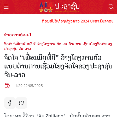
ຕ້ອນຮັບປີທ່ອງທ່ຽວລາວ 2024 ປະຊາຊົນລາວທຸກຄົນຈົ່ງພ
ຂ່າວການຮ່ວມມື
ຈິດໃຈ “ເພື່ອນມິດທີ່ດີ” ສ້າງໂຄງການຕົວແບບດ້ານການເຊື່ອມໂຍງຈິດໃຈຂອງ
ປະຊາຊົນ ຈີນ-ລາວ
ຈິດໃຈ “ເພື່ອນມິດທີ່ດີ” ສ້າງໂຄງການຕົວ
ແບບດ້ານການເຊື່ອມໂຍງຈິດໃຈຂອງປະຊາຊົນ
ຈີນ-ລາວ
11:29 22/05/2025
ໂດຍ: ສູຍ ຈື້ລ້ຽງ（Xu Zhiliang） ນັກຄົ້ນຄວ້າຊ່ວຍ ຈາກ