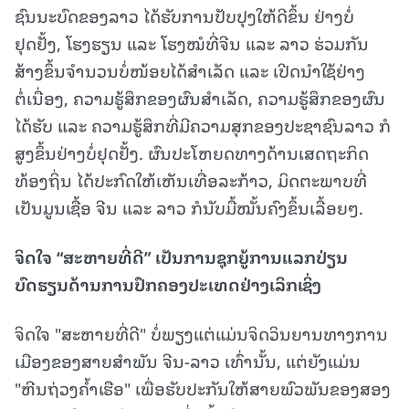
ຊົນນະບົດຂອງລາວ ໄດ້ຮັບການປັບປຸງໃຫ້ດີຂຶ້ນ ຢ່າງບໍ່
ຢຸດຢັ້ງ, ໂຮງຮຽນ ແລະ ໂຮງໝໍທີ່ຈີນ ແລະ ລາວ ຮ່ວມກັນ
ສ້າງຂຶ້ນຈຳນວນບໍ່ໜ້ອຍໄດ້ສຳເລັດ ແລະ ເປີດນຳໃຊ້ຢ່າງ
ຕໍ່ເນື່ອງ, ຄວາມຮູ້ສຶກຂອງຜົນສໍາເລັດ, ຄວາມຮູ້ສຶກຂອງຜົນ
ໄດ້ຮັບ ແລະ ຄວາມຮູ້ສຶກທີ່ມີຄວາມສຸກຂອງປະຊາຊົນລາວ ກໍ
ສູງຂຶ້ນຢ່າງບໍ່ຢຸດຢັ້ງ. ຜົນປະໂຫຍດທາງດ້ານເສດຖະກິດ
ທ້ອງຖິ່ນ ໄດ້ປະກົດໃຫ້ເຫັນເທື່ອລະກ້າວ, ມິດຕະພາບທີ່
ເປັນມູນເຊື້ອ ຈີນ ແລະ ລາວ ກໍນັບມື້ໝັ້ນຄົງຂຶ້ນເລື້ອຍໆ.
ຈິດໃຈ “ສະຫາຍທີ່ດີ” ເປັນການຊຸກຍູ້ການແລກປ່ຽນ
ບົດຮຽນດ້ານການປົກຄອງປະເທດຢ່າງເລິກເຊິ່ງ
ຈິດໃຈ "ສະຫາຍທີ່ດີ" ບໍ່ພຽງແຕ່ແມ່ນຈິດວິນຍານທາງການ
ເມືອງຂອງສາຍສໍາພັນ ຈີນ-ລາວ ເທົ່ານັ້ນ, ແຕ່ຍັງແມ່ນ
"ຫີນຖ່ວງຄໍ້າເຮືອ" ເພື່ອຮັບປະກັນໃຫ້ສາຍພົວພັນຂອງສອງ