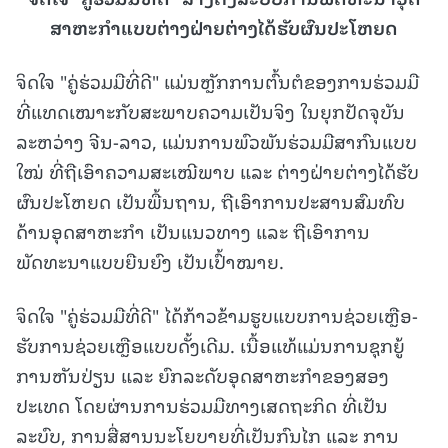
ສາຫະກໍາແບບຕ່າງຝ່າຍຕ່າງໄດ້ຮັບຜົນປະໂຫຍດ
ຈິດໃຈ "ຄູ່ຮ່ວມມືທີ່ດີ" ແມ່ນຫຼັກການຕົ້ນຕໍຂອງການຮ່ວມມື
ທີ່ແທດເໝາະກັບສະພາບຄວາມເປັນຈິງ ໃນຍຸກປັດຈຸບັນ
ລະຫວ່າງ ຈີນ-ລາວ, ແມ່ນການພົວພັນຮ່ວມມືສາກົນແບບ
ໃໝ່ ທີ່ຖືເອົາຄວາມສະເໝີພາບ ແລະ ຕ່າງຝ່າຍຕ່າງໄດ້ຮັບ
ຜົນປະໂຫຍດ ເປັນພື້ນຖານ, ຖືເອົາການປະສານສົມທົບ
ດ້ານອຸດສາຫະກຳ ເປັນແນວທາງ ແລະ ຖືເອົາການ
ພັດທະນາແບບຍືນຍົງ ເປັນເປົ້າໝາຍ.
ຈິດໃຈ "ຄູ່ຮ່ວມມືທີ່ດີ" ໄດ້ກ້າວຂ້າມຮູບແບບການຊ່ວຍເຫຼືອ-
ຮັບການຊ່ວຍເຫຼືອແບບດັ້ງເດີມ. ເນື້ອແທ້ແມ່ນການຊຸກຍູ້
ການຫັນປ່ຽນ ແລະ ຍົກລະດັບອຸດສາຫະກຳຂອງສອງ
ປະເທດ ໂດຍຜ່ານການຮ່ວມມືທາງເສດຖະກິດ ທີ່ເປັນ
ລະບົບ, ການສື່ສານນະໂຍບາຍທີ່ເປັນກົນໄກ ແລະ ການ