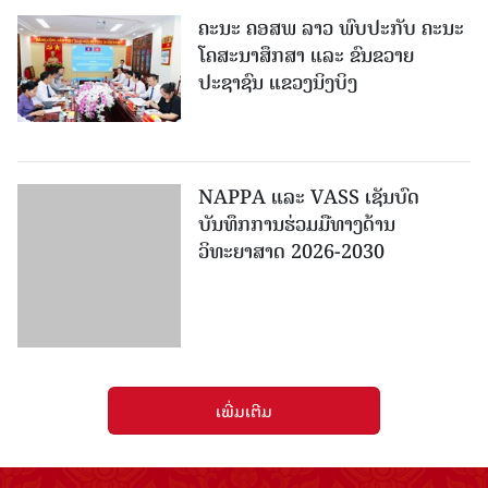
NAPPA ແລະ VASS ເຊັນບົດ
ບັນທຶກການຮ່ວມມືທາງດ້ານ
ວິທະຍາສາດ 2026-2030
ເພີ່ມເຕີມ
ໜັງສືພິມປະຊາຊົນ
ຖະໜົນກຳແພງເມືອງ ນະຄອນຫຼວງວຽງຈັນ
ໂທລະສັບ: 021336111 - ແຟັກ: 021336113
ອີເມວ:
pasaxonn@yahoo.com