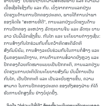
ອ້າຍນ້ອງ" ບົນພື້ນຖານຄວາມສະເໝີພາບ ແລະ ຄວາມໄວ້
ເນື້ອເຊື່ອໃຈຊຶ່ງກັນ ແລະ ກັນ. ເບິ່ງຈາກການແລກປ່ຽນ
ບົດຮຽນດ້ານການປົກຄອງປະເທດ, ພາຍໃຕ້ການນຳພາ
ຂອງຈິດໃຈ "ສະຫາຍທີ່ດີ", ການແລກປ່ຽນບົດຮຽນດ້ານ
ການປົກຄອງ ລະຫວ່າງ ລັດຖະບານຈີນ ແລະ ລັດຖະ ບານ
ລາວ ນັບມື້ເລິກເຊິ່ງຂຶ້ນ. ກົນໄກ ແລະ ນະໂຍບາຍຕ່າງໆເຊັ່ນ:
ການສ້າງກົນໄກຮ່ວມກັນຄົ້ນຄວ້າທິດສະດີລັດທິ
ສັງຄົມນິຍົມ, ການສ້າງລະບົບຮ່ວມກັນໃນການກໍ່ສ້າງ ແລະ
ຄຸ້ມຄອງພະນັກງານ, ການຕ້ານການສໍ້ລາດບັງຫຼວງ ແລະ
ປົກຄອງດ້ວຍກົດໝາຍແບບເປັນປົກກະຕິ, ການແລກປ່ຽນ
ບົດຮຽນການປະຕິບັດນະໂຍບາຍສັງຄົມ ນັບມື້ກາຍເປັນ
ກົນໄກ, ເປັນປົກກະຕິ ແລະ ເປັນລະບົບຫຼາຍຂຶ້ນ, ຄວາມ
ສາມາດ ໃນການປົກຄອງປະເທດ ຂອງທັງສອງຝ່າຍ ກໍໄດ້
ຮັບການຍົກສູງຂຶ້ນ ຢ່າງບໍ່ຢຸດຢັ້ງ.
ຈິດໃຈ “ຄູ່ຮ່ວມມືທີ່ດີ” ສ້າງຕັ້ງລະບົບການພັດທະນາອຸດ