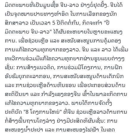
ມິດຕະພາບທີ່ເປັນມູນເຊື້ອ ຈີນ-ລາວ ຢ່າງບໍ່ຢຸດຢັ້ງ. ຈີນໄດ້
ເປັນຈຸດໝາຍປາຍທາງທຳອິດ ໃນການເລືອກຂອງນັກ
ສຶກສາລາວ ເປັນເວລາ 5 ປີຕິດຕໍ່ກັນ, ກິດຈະກຳ "ປີ
ມິດຕະພາບ ຈີນ-ລາວ" ໄດ້ຜັນຂະຫຍາຍໃນຫຼາຍຂະແໜງ
ການ. ເພື່ອຊ່ວຍເຫຼືອ ແລະ ສະໜັບສະໜູນການຄຸ້ມຄອງ
ການແກ້ໄຂຄວາມທຸກຍາກຂອງລາວ. ຈີນ ແລະ ລາວ ໄດ້ເພີ່ມ
ທະວີການຮ່ວມມືແກ້ໄຂຄວາມທຸກຍາກຜ່ານຮູບແບບຕ່າງໆ
ເຊັ່ນ: ການສ້າງແນວຄິດ, ການຮ່ວມມືໂຄງການ, ການຝຶກ
ອົບຮົມບຸກຄະລາກອນ, ການສະໜັບສະໜູນດ້ານເຕັກນິກ
ແລະ ການຊ່ວຍເຫຼືອດ້ານທຶນຮອນ ເພື່ອປະກອບສ່ວນດ້ານ
ສະຕິປັນຍາ ແລະ ກຳລັງແຮງຂອງຈີນ ເຂົ້າໃນພາລະກິດການ
ແກ້ໄຂຄວາມທຸກຍາກຂອງລາວ. ພາຍໃຕ້ການຈັດຕັ້ງ
ປະຕິບັດ "8 ໂຄງການໃຫຍ່" ທີ່ຈີນ ຊ່ວຍເຫຼືອລາວດ້ານການ
ກໍ່ສ້າງພື້ນຖານໂຄງລ່າງ ຢ່າງມີປະສິດທິຜົນເຊັ່ນ: ການ
ສະໜອງນ້ຳປະປາ ແລະ ການສະໜອງໄຟຟ້າ ໃນເຂດ