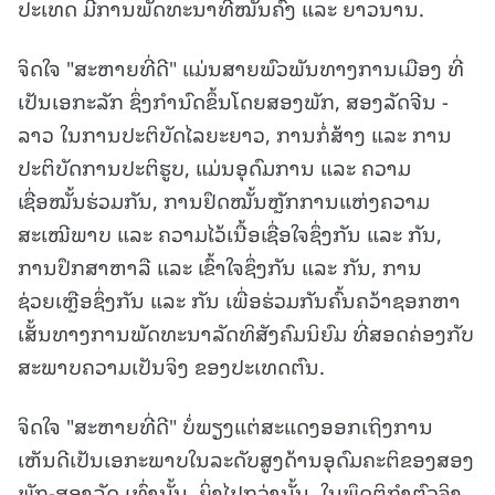
ປະເທດ ມີການພັດທະນາທີ່ໝັ້ນຄົງ ແລະ ຍາວນານ.
ຈິດໃຈ "ສະຫາຍທີ່ດີ" ແມ່ນສາຍພົວພັນທາງການເມືອງ ທີ່
ເປັນເອກະລັກ ຊຶ່ງກໍານົດຂຶ້ນໂດຍສອງພັກ, ສອງລັດຈີນ -
ລາວ ໃນການປະຕິບັດໄລຍະຍາວ, ການກໍ່ສ້າງ ແລະ ການ
ປະຕິບັດການປະຕິຮູບ, ແມ່ນອຸດົມການ ແລະ ຄວາມ
ເຊື່ອໝັ້ນຮ່ວມກັນ, ການຢຶດໝັ້ນຫຼັກການແຫ່ງຄວາມ
ສະເໝີພາບ ແລະ ຄວາມໄວ້ເນື້ອເຊື່ອໃຈຊຶ່ງກັນ ແລະ ກັນ,
ການປຶກສາຫາລື ແລະ ເຂົ້າໃຈຊຶ່ງກັນ ແລະ ກັນ, ການ
ຊ່ວຍເຫຼືອຊຶ່ງກັນ ແລະ ກັນ ເພື່ອຮ່ວມກັນຄົ້ນຄວ້າຊອກຫາ
ເສັ້ນທາງການພັດທະນາລັດທິສັງຄົມນິຍົມ ທີ່ສອດຄ່ອງກັບ
ສະພາບຄວາມເປັນຈິງ ຂອງປະເທດຕົນ.
ຈິດໃຈ "ສະຫາຍທີ່ດີ" ບໍ່ພຽງແຕ່ສະແດງອອກເຖິງການ
ເຫັນດີເປັນເອກະພາບໃນລະດັບສູງດ້ານອຸດົມຄະຕິຂອງສອງ
ພັກ-ສອງລັດ ເທົ່ານັ້ນ. ຍິ່ງໄປກວ່ານັ້ນ, ໃນພຶດຕິກໍາຕົວຈິງ