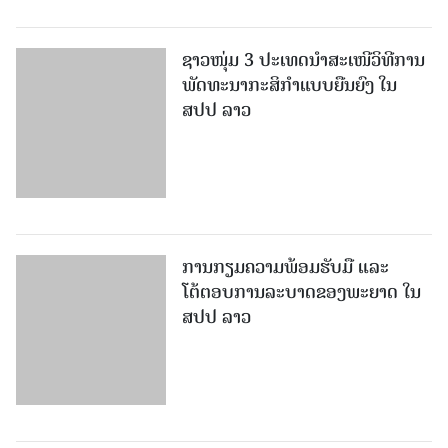
ຊາວໜຸ່ມ 3 ປະເທດນຳສະເໜີວິທີການ
ພັດທະນາກະສິກຳແບບຍືນຍົງ ໃນ
ສປປ ລາວ
ການກຽມຄວາມພ້ອມຮັບມື ແລະ
ໂຕ້ຕອບການລະບາດຂອງພະຍາດ ໃນ
ສປປ ລາວ
ຄະນະ ຄອສພ ລາວ ພົບປະກັບ ຄະນະ
ໂຄສະນາສຶກສາ ແລະ ຂົນຂວາຍ
ປະຊາຊົນ ແຂວງນິງບິງ