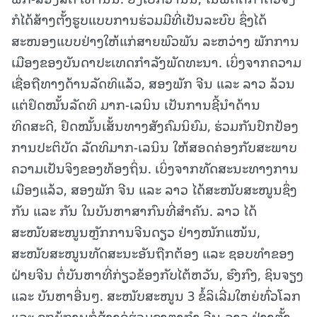
ກໍໄດ້ສ້າງຕັ້ງຮູບແບບການຮ່ວມມືທີ່ເປັນລະບົບ ຊຶ່ງໄດ້
ສະໜອງແບບຢ່າງໃຫ້ແກ່ສາຍພົວພັນ ລະຫວ່າງ ພັກການ
ເມືອງຂອງບັນດາປະເທດກຳລັງພັດທະນາ. ເບິ່ງຈາກຄວາມ
ເຊື່ອຖືທາງດ້ານລັດທິແລ້ວ, ສອງພັກ ຈີນ ແລະ ລາວ ລ້ວນ
ແຕ່ຢຶດໝັ້ນລັດທິ ມາກ-ເລນິນ ເປັນການຊີ້ນຳດ້ານ
ທິດສະດີ, ຢຶດໝັ້ນເສັ້ນທາງສັງຄົມນິຍົມ, ຮ່ວມກັນປົກປ້ອງ
ການປະຕິບັດ ລັດທິມາກ-ເລນິນ ໃຫ້ສອດຄ່ອງກັບສະພາບ
ຄວາມເປັນຈິງຂອງທ້ອງຖິ່ນ. ເບິ່ງຈາກທັດສະນະທາງການ
ເມືອງແລ້ວ, ສອງພັກ ຈີນ ແລະ ລາວ ໄດ້ສະໜັບສະໜູນຊຶ່ງ
ກັນ ແລະ ກັນ ໃນບັນຫາສາກົນທີ່ສຳຄັນ. ລາວ ໄດ້
ສະໜັບສະໜູນຫຼັກການຈີນດຽວ ຢ່າງໜັກແໜ້ນ,
ສະໜັບສະໜູນທັດສະນະອັນຖືກຕ້ອງ ແລະ ຊອບທຳຂອງ
ຝ່າຍຈີນ ຕໍ່ບັນຫາທີ່ກ່ຽວຂ້ອງກັບໄຕ້ຫວັນ, ຮົງກົງ, ຊິນຈຽງ
ແລະ ບັນຫາອື່ນໆ. ສະໜັບສະໜູນ 3 ຂໍ້ລິເລີ່ມໃຫຍ່ທົ່ວໂລກ
ແລະ ຊຸກຍູ້ການກໍ່ສ້າງຄູ່ຮ່ວມຊາຕາກຳ ຈີນ-ລາວ ຢ່າງຕັ້ງ