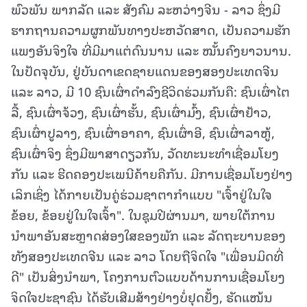
ພົວພັນ ພາກລັດ ແລະ ສັງຄົມ ລະຫວ່າງຈີນ - ລາວ ຊຶ່ງມີ
ຮາກຖານຄວາມຜູກພັນທາງປະຫວັດສາດ, ເປັນຄວາມຮັກ
ແພງອັນຈິງໃຈ ທີ່ມີມາແຕ່ດົນນານ ແລະ ໝັ້ນຄົງຍາວນານ.
ໃນປັດຈຸບັນ, ຢູ່ບັນດາເຂດຊາຍແດນຂອງສອງປະເທດຈີນ
ແລະ ລາວ, ມີ 10 ຊົນເຜົ່າດໍາລົງຊີວິດຮ່ວມກັນຄື: ຊົນເຜົ່າໄຕ
ລື້, ຊົນເຜົ່າຈ້ວງ, ຊົນເຜົ່າຮັ້ນ, ຊົນເຜົ່າມົ້ງ, ຊົນເຜົ່າຢ້າວ,
ຊົນເຜົ່າປູລາງ, ຊົນເຜົ່າອາຄາ, ຊົນເຜົ່າອີ, ຊົນເຜົ່າລາຫູ້,
ຊົນເຜົ່າຈິງ ຊຶ່ງມີພາສາດຽວກັນ, ວັດທະນະທຳເຊື່ອມໂຍງ
ກັນ ແລະ ຮີດຄອງປະເພນີຄ້າຍຄືກັນ. ມີການເຊື່ອມໂຍງຢ່າງ
ເລິກເຊິ່ງ ໄດ້ກາຍເປັນຄູ່ຮ່ວມຊາຕາກຳແບບ "ເຈົ້າຢູ່ໃນໃຈ
ຂ້ອຍ, ຂ້ອຍຢູ່ໃນໃຈເຈົ້າ". ໃນຊຸມປີຜ່ານມາ, ພາຍໃຕ້ການ
ນຳພາອັນສະຫຼາດສ່ອງໃສຂອງພັກ ແລະ ລັດຖະບານຂອງ
ທັງສອງປະເທດຈີນ ແລະ ລາວ ໂດຍຖືຈິດໃຈ "ເພື່ອນມິດທີ່
ດີ" ເປັນສິ່ງນຳພາ, ໂຄງການຕົວແບບດ້ານການເຊື່ອມໂຍງ
ຈິດໃຈປະຊາຊົນ ໄດ້ຮັບເສີມສ້າງຢ່າງບໍ່ຢຸດຢັ້ງ, ຮັດແໜ້ນ