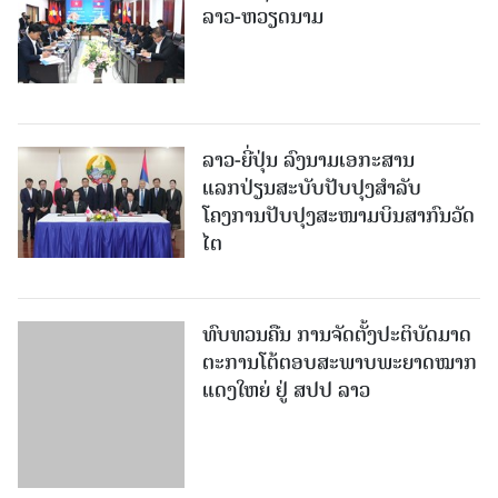
ລາວ-ຫວຽດນາມ
ລາວ-ຍີ່ປຸ່ນ ລົງນາມເອກະສານ
ແລກປ່ຽນສະບັບປັບປຸງສໍາລັບ
ໂຄງການປັບປຸງສະໜາມບິນສາກົນວັດ
ໄຕ
ທົບທວນຄືນ ການຈັດຕັ້ງປະຕິບັດມາດ
ຕະການໂຕ້ຕອບສະພາບພະຍາດໝາກ
ແດງໃຫຍ່ ຢູ່ ສປປ ລາວ