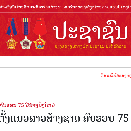
ຳ-ສັງຄົມ
ຂ່າວສືກສາ-ກິລາ
ຂ່າວຕ່າງປະເທດ
ຂ່າວທ່ອງທ່ຽວ
ຂ່າວການຮ່ວມມື
Logi
ຕ້ອນຮັບປີທ່ອງທ່ຽວລາວ 2024 ປ
ບຮອບ 75 ປີຢ່າງຍິ່ງໃຫຍ່
ຕັ້ງແນວລາວສ້າງຊາດ ຄົບຮອບ 75 