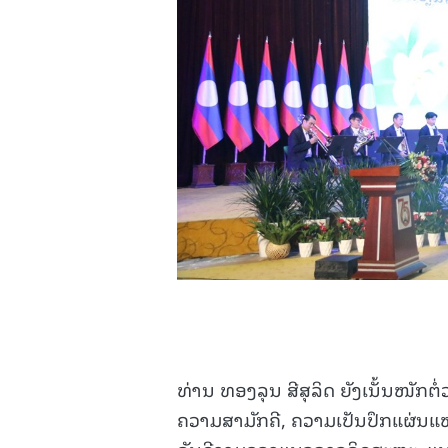
ທ່ານ ທອງລຸນ ສີສຸລິດ ຍັງເນັ້ນໜັກຕໍ່
ຄວາມສາມັກຄີ, ຄວາມເປັນປຶກແຜ່ນແ