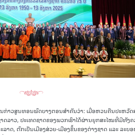
ດ້ຂຶ້ນກ່າວສູນທອນພົດບາງຕອນສໍາຄັນວ່າ: ເມື່ອຫວນຄືນປະຫວັ
ດລາວ, ປະເທດຊາດຂອງພວກເຮົາໄດ້ຜ່ານຍຸກສະໄໝທີ່ມີທັງ
ອກະລາດ, ຕົກເປັນເມືອງສ່ວຍ-ເມືອງຂຶ້ນຂອງຕ່າງຊາດ ແລະ ລະບອ