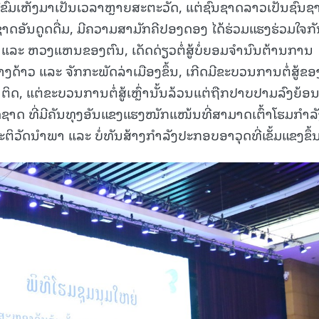
່ຂົ່ມເຫັງມາເປັນເວລາຫຼາຍສະຕະວັດ, ແຕ່ຊົນຊາດລາວເປັນຊົນຊ
ຊາດອັນດູດດື່ມ, ມີຄວາມສາມັກຄີປອງດອງ ໄດ້ຮ່ວມແຮງຮ່ວມໃຈກ
ລະ ຫວງແຫນຂອງຕົນ, ເດັດດ່ຽວຕໍ່ສູ້ບໍ່ຍອມຈໍານົນຕ້ານການ
ດ້າວ ແລະ ຈັກກະພັດລ່າເມືອງຂຶ້ນ, ເກີດມີຂະບວນການຕໍ່ສູ້ຂອ
ຕິດ, ແຕ່ຂະບວນການຕໍ່ສູ້ເຫຼົ່ານັ້ນລ້ວນແຕ່ຖືກປາບປາມລົງຍ້ອນບ
າດ ທີ່ມີຄັນທຸງອັນແຂງແຮງໜັກແໜ້ນທີ່ສາມາດເຕົ້າໂຮມກໍາລ
ຕິວັດນໍາພາ ແລະ ບໍ່ທັນສ້າງກໍາລັງປະກອບອາວຸດທີ່ເຂັ້ມແຂງຂຶ້ນ