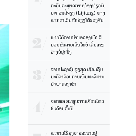
ກະຕຸ້ນຕະຫຼາດການທ່ອງທ່ຽວໃນ
ນະຄອນລີ່ຈຽງ (Lijiang) ທາງ
ພາກຕາເວັນຕົກສ່ຽງໃຕ້ຂອງຈີນ
ພາຍໃຕ້ການນໍາພາຂອງພັກ ສື່
ມວນຊົນລາວເຕີບໃຫຍ່ ເຂັ້ມແຂງ
ຢ່າງບໍ່ຢຸດຢັ້ງ
ສານປະຊາຊົນສູງສຸດ ເຊື່ອມຊຶມ
ມະຕິວ່າດ້ວຍການເພີ່ມທະວີການ
ນຳພາຂອງພັກ
ສທໜລ ສະຫຼຸບການເຄື່ອນໄຫວ
6 ເດືອນຕົ້ນປີ
ພະຍາດໄຂ້ຍຸງລາຍລະບາດຢູ່