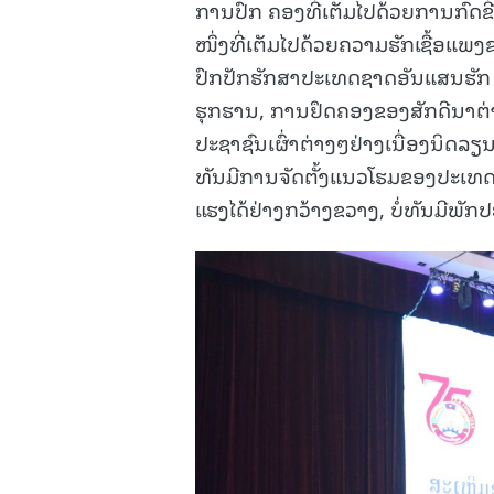
ການປົກ ຄອງທີ່ເຕັມໄປດ້ວຍການກົດຂີ
ໜຶ່ງທີ່ເຕັມໄປດ້ວຍຄວາມຮັກເຊື້ອແພງ
ປົກປັກຮັກສາປະເທດຊາດອັນແສນຮັກ ແ
ຮຸກຮານ, ການຢຶດຄອງຂອງສັກດີນາຕ່າງ
ປະຊາຊົນເຜົ່າຕ່າງໆຢ່າງເນື່ອງນິດລຽນ
ທັນມີການຈັດຕັ້ງແນວໂຮມຂອງປະເທດຊ
ແຮງໄດ້ຢ່າງກວ້າງຂວາງ, ບໍ່ທັນມີພັກປະ