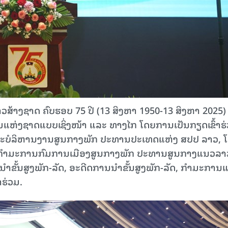
ວສ້າງຊາດ ຄົບຮອບ 75 ປີ (13 ສິງຫາ 1950-13 ສິງຫາ 2025) 
ໍປະຊຸມແຫ່ງຊາດແບບເຊິ່ງໜ້າ ແລະ ທາງໄກ ໂດຍການເປັນກຽດເຂົ້າຮ
ະນະບໍລິຫານງານສູນກາງພັກ ປະທານປະເທດແຫ່ງ ສປປ ລາວ, 
 ກໍາມະການກົມການເມືອງສູນກາງພັກ ປະທານສູນກາງແນວລາ
ນໍາຂັ້ນສູງ​ພັກ-ລັດ, ອະດີດການນໍາຂັ້ນສູງພັກ-ລັດ, ກໍາມະກາ
າຮ່ວມ.