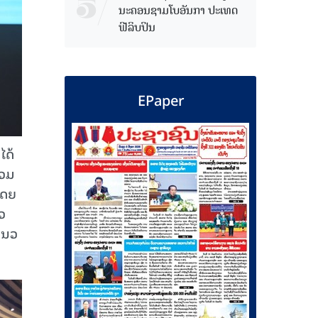
ນະຄອນຊາມໂບ​ອັນກາ ປະເທດ
ຟີລິບປິນ
EPaper
ໄດ້
່ວມ
ໂດຍ
ວ
ນແນວ