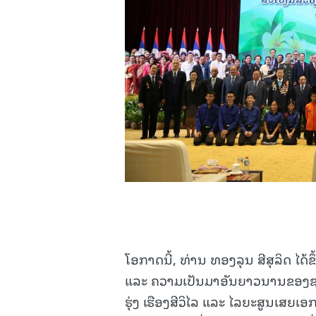
ໂອກາດນີ້, ທ່ານ ທອງລຸນ ສີສຸລິດ ໄ
ແລະ ຄວາມເປັນມາອັນຍາວນານຂອງຊາ
ຮຸ່ງ ເຮືອງສີວິໄລ ແລະ ໄລຍະສູນເສຍເ