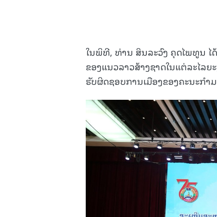
ໃນພິທີ, ທ່ານ ສິນລະວົງ ຄຸດໄພທູນ 
ຂອງແນວລາວສ້າງຊາດໃນແຕ່ລະໄລຍະ, 
ຮັບຜິດຊອບການເມືອງຂອງຄະນະກໍາ