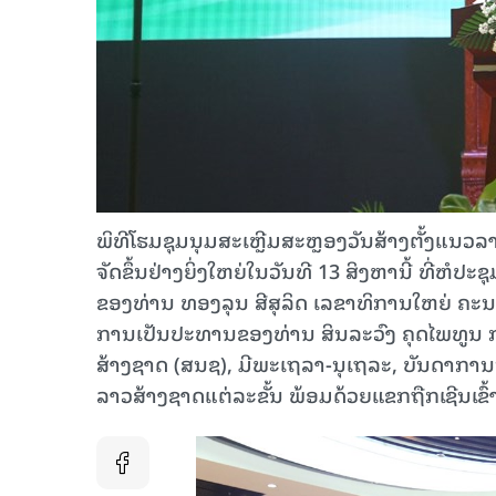
ພິທີໂຮມຊຸມນຸມສະເຫຼີມສະຫຼອງວັນສ້າງຕັ້ງແນວລາ
ຈັດຂຶ້ນຢ່າງຍິ່ງໃຫຍ່ໃນວັນທີ 13 ສິງຫານີ້ ທີ່ຫ
ຂອງທ່ານ ທອງລຸນ ສີສຸລິດ ເລຂາທິການໃຫຍ່ ຄ
ການເປັນປະທານຂອງທ່ານ ສິນລະວົງ ຄຸດໄພທູນ
ສ້າງຊາດ (ສນຊ), ມີພະ​ເຖລາ-ນຸ​ເຖລະ, ​ບັນດາການ
ລາວສ້າງຊາດແຕ່ລະຂັ້ນ ພ້ອມດ້ວຍແຂກຖືກເຊີນເຂົ້