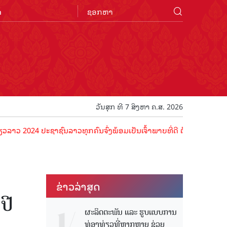
n
ວັນສຸກ ທີ 7 ສິງຫາ ຄ.ສ. 2026
ະຊາຊົນລາວທຸກຄົນຈົ່ງພ້ອມເປັນເຈົ້າພາບທີ່ດີ ຕ້ອນຮັບນັກທ່ອງທ່ຽວດ້ວຍໄມ
ຂ່າວ​ລ່າ​ສຸດ
ປີ
ຜະລິດຕະພັນ ແລະ ຮູບແບບການ
ທ່ອງທ່ຽວທີ່ຫຼາກຫຼາຍ ຊ່ວຍ