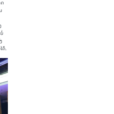
າດ
ັນ
ງ
ໍ່
ັງ
ໄດ້.