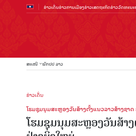
ຂ່າວເດັ່ນ
ຂ່າວການເມືອງ
ຂ່າວເສດຖະກິດ
ຂ່າວວັດທະນະທ
ສະເໜີ
ພັກປປ ລາວ
ຂ່າວເດັ່ນ
ໂຮມຊຸມນຸມສະຫຼອງວັນສ້າງຕັ້ງແນວລາວສ້າງຊາດ ຄົ
ໂຮມຊຸມນຸມສະຫຼອງວັນສ້າງ