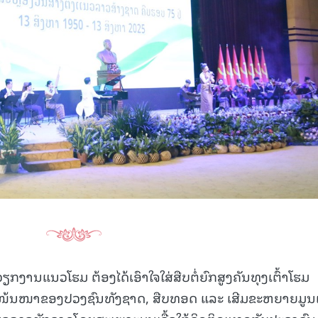
ວຽກງານແນວໂຮມ ຕ້ອງໄດ້ເອົາໃຈໃສ່ສືບຕໍ່ຍົກສູງຄັນທຸງເຕົ້າໂຮມ
ໜ້ນໜາຂອງປວງຊົນທັງຊາດ, ສືບທອດ ແລະ ເສີມຂະຫຍາຍມູນເຊ