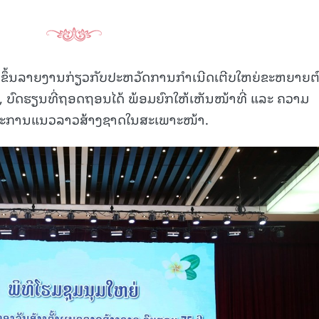
ໄດ້ຂຶ້ນລາຍງານກ່ຽວກັບປະຫວັດການກໍາເນີດເຕີບໃຫຍ່ຂະຫຍາຍຕ
ບົດຮຽນທີ່ຖອດຖອນໄດ້ ພ້ອມຍົກໃຫ້ເຫັນໜ້າທີ່ ແລະ ຄວາມ
ມະການແນວລາວສ້າງຊາດໃນສະເພາະໜ້າ.