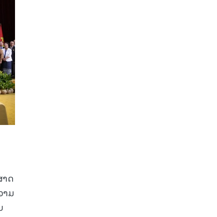
ດສາດ
ຄວາມ
ບ