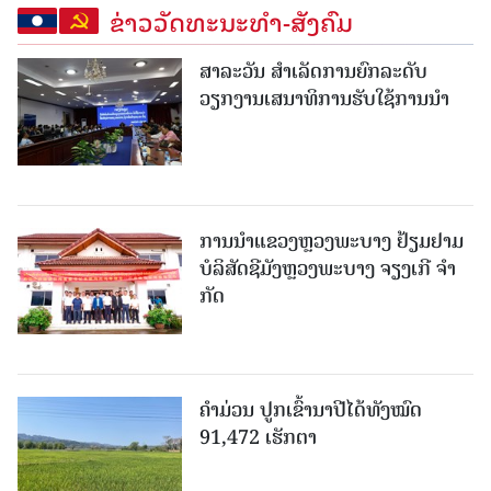
ຂ່າວວັດທະນະທຳ-ສັງຄົມ
ສາລະວັນ ສໍາເລັດການຍົກລະດັບ
ວຽກງານເສນາທິການຮັບໃຊ້ການນໍາ
ການນຳແຂວງຫຼວງພະບາງ ຢ້ຽມ​ຢາມ
ບໍ​ລິ​ສັດຊີມັງຫຼວງພະບາງ ຈຽງເກີ ຈໍາ
ກັດ
ຄໍາມ່ວນ ປູກເຂົ້ານາປີໄດ້ທັງໝົດ
91,472 ເຮັກຕາ