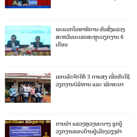
ພະແນກໂຍທາທິການ-ຂົນສົ່ງແຂວງ
ສະຫວັນນະເຂດສະຫຼຸບວຽກງານ 6
ເດືອນ
ມອບລົດຈັກໃຫ້ 3 ຕາແສງ ເພື່ອຮັບໃຊ້
ວຽກງານບໍລິຫານ ແລະ ພັດທະນາ
ການນຳ ແຂວງຫຼວງພະບາງ ຊຸກຍູ້
ວຽກງານຮອບດ້ານຢູ່ເມືອງວຽງຄໍາ