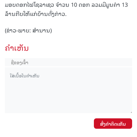
ມອບດອກໄຟໂຊລາເຊວ ຈຳວນ 10 ດອກ ລວມມີມູນຄ່າ 13
ລ້ານກີບໃຫ້ແກ່ບ້ານດັ່ງກ່າວ.
(ຂ່າວ-ພາບ: ສຳນານ)
ຄໍາເຫັນ
ສົ່ງຄໍາຄິດເຫັນ