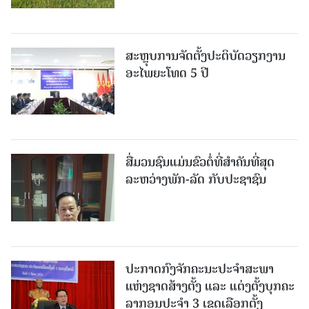
ສະຫຼຸບການຈັດຕັ້ງປະຕິບັດວຽກງານ
ອະໄພຍະໂທດ 5 ປີ
ສື່ມວນຊົນແມ່ນຂົວຕໍ່ທີ່ສໍາຄັນທີ່ສຸດ
ລະຫວ່າງພັກ-ລັດ ກັບປະຊາຊົນ
ປະກາດກົງຈັກຄະນະປະຈໍາສະພາ
ແຫ່ງຊາດສ້າງຕັ້ງ ແລະ ແຕ່ງຕັ້ງບຸກຄະ
ລາກອນປະຈໍາ 3 ເຂດເລືອກຕັ້ງ