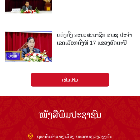
ແຕ່ງຕັ້ງ ຄະນະສະມາຊິກ ສພຊ ປະຈຳ
ເຂດເລືອກຕັ້ງທີ 17 ແຂວງອັດຕະປື
ເພີ່ມເຕີມ
ໜັງສືພິມປະຊາຊົນ
ຖະໜົນກຳແພງເມືອງ ນະຄອນຫຼວງວຽງຈັນ