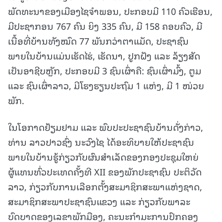
ພັດທະນາຂອງເມືອງໄຊຈຳພອນ, ປະກອບມີ 110 ຄົວເຮືອນ,
ມີປະຊາກອນ 767 ຄົນ ຍິງ 335 ຄົນ, ມີ 158 ຄອບຄົວ, ມີ
ເນື້ອທີ່ບ້ານທັງໝົດ 77 ພັນກວ່າຕາແມັດ, ປະຊາຊົນ
ພາຍໃນບ້ານແມ່ນເຮັດໄຮ່, ເຮັດນາ, ປູກຝັງ ແລະ ລ້ຽງສັດ
ເປັນອາຊີບຫຼັກ, ປະກອບມີ 3 ຊົນເຜົ່າຄື: ຊົນເຜົ່າມົ້ງ, ຕູມ
ແລະ ຊົນເຜົ່າລາວ, ມີໂຮງຮຽນປະຖົມ 1 ແຫ່ງ, ມີ 1 ໜ່ວຍ
ພັກ.
ໃນໂອກາດຢ້ຽມຢາມ ແລະ ພົບປະປະຊາຊົນບ້ານດັ່ງກ່າວ,
ທ່ານ ລາວປາວຊົ່ງ ນະວົງໄຊ ໄດ້ອະທິບາຍໃຫ້ປະຊາຊົນ
ພາຍໃນບ້ານຮູ້ກ່ຽວກັບຜົນສຳເລັດຂອງກອງປະຊຸມໃຫຍ່
ຜູ້ແທນທົ່ວປະເທດຄັ້ງທີ XII ຂອງພັກປະຊາຊົນ ປະຕິວັດ
ລາວ, ກ່ຽວກັບການເລືອກຕັ້ງສະມາຊິກສະພາແຫ່ງຊາດ,
ສະມາຊິກສະພາປະຊາຊົນແຂວງ ແລະ ກ່ຽວກັບພາລະ
ບົດບາດຂອງເລຂາພັກມືອງ, ຄະນະກຳມະການປົກຄອງ