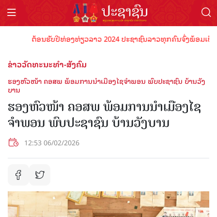
ຕ້ອນຮັບປີທ່ອງທ່ຽວລາວ 2024 ປະຊາຊົນລາວທຸກຄົນຈົ່ງພ້ອມເປັນເຈົ້າພ
ຂ່າວວັດທະນະທຳ-ສັງຄົມ
ຮອງຫົວໜ້າ ຄອສພ ພ້ອມການນຳເມືອງໄຊຈຳພອນ ພົບປະຊາຊົນ ບ້ານວັງ
ບານ
ຮອງຫົວໜ້າ ຄອສພ ພ້ອມການນຳເມືອງໄຊ
ຈຳພອນ ພົບປະຊາຊົນ ບ້ານວັງບານ
12:53 06/02/2026