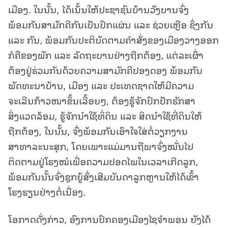
ເມືອງ. ໃນນັ້ນ, ໄດ້ເນັ້ນໃຫ້ປະຊາຊົນບ້ານວັງບານຈົ່ງ
ພ້ອມກັນສາມັກຄີກັນເປັນປຶກແຜ່ນ ແລະ ຊ່ວຍເຫຼືອ ຊຶ່ງກັນ
ແລະ ກັນ, ພ້ອມກັນປະຕິບັດຕາມຄຳສັ່ງຂອງເມືອງວາງອອກ
ກໍຄືຂອງພັກ ແລະ ລັດຖະບານຢ່າງຖືກຕ້ອງ, ແຕ່ລະເຜົ່າ
ຕ້ອງຢູ່ຮ່ວມກັນດ້ວຍຄວາມສາມັກຄີປອງດອງ ພ້ອມກັນ
ພັດທະນາບ້ານ, ເມືອງ ແລະ ປະເທດຊາດໃຫ້ມີຄວາມ
ຈະເລີນກ້າວໜາຂຶ້ນເລື້ອຍໆ, ຕ້ອງຮູ້ຈັກປົກປັກຮັກສາ
ສິ່ງແວດລ້ອມ, ຮູ້ຈັກນຳໃຊ້ທິ່ດິນ ແລະ ສິດນຳໃຊ້ທີ່ດິນໃຫ້
ຖືກຕ້ອງ, ໃນນັ້ນ, ຈົ່ງພ້ອມກັນເອົາໃຈໃສ່ຕໍ່ວຽກງານ
ສາທາລະນະສຸກ, ໂດຍເພາະແມ່ມານຖືພາຈົ່ງໝັ່ນໄປ
ຕິດຕາມຢູ່ໂຮງໝໍເພື່ອຄວາມປອດໄພໃນເວລາເກີດລູກ,
ພ້ອມກັນນັ້ນຈົ່ງຊຸກຍູ້ສົ່ງເສີມບັນດາລູກຫຼານໃຫ້ໄດ້ເຂົ້າ
ໂຮງຮຽນຢ່າງຕໍ່ເນື່ອງ.
ໂອກາດດັ່ງກ່າວ, ອົງການປົກຄອງເມືອງໄຊຈຳພອນ ຍັງໄດ້