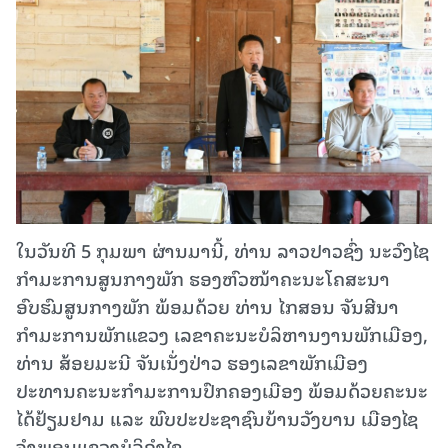
ໃນວັນທີ 5 ກຸມພາ ຜ່ານມານີ້, ທ່ານ ລາວປາວຊົ່ງ ນະວົງໄຊ
ກຳມະການສູນກາງພັກ ຮອງຫົວໜ້າຄະນະໂຄສະນາ
ອົບຮົມສູນກາງພັກ ພ້ອມດ້ວຍ ທ່ານ ໄກສອນ ຈັນສີນາ
ກຳມະການພັກແຂວງ ເລຂາຄະນະບໍລິຫານງານພັກເມືອງ,
ທ່ານ ສ້ອຍມະນີ ຈັນເນັ່ງປ່າວ ຮອງເລຂາພັກເມືອງ
ປະທານຄະນະກຳມະການປົກຄອງເມືອງ ພ້ອມດ້ວຍຄະນະ
ໄດ້ຢ້ຽມຢາມ ແລະ ພົບປະປະຊາຊົນບ້ານວັງບານ ເມືອງໄຊ
ຈຳພອນແຂວງບໍລິຄຳໄຊ.