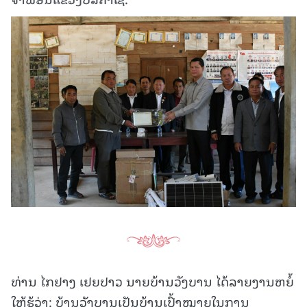
ທ່ານ ໄກຢາງ ເຢຍປາວ ນາຍບ້ານວັງບານ ໄດ້ລາຍງານຫຍໍ້
ໃຫ້ຮູ້ວ່າ: ບ້ານວັງບານເປັນບ້ານເປົ້າໝາຍໃນການ