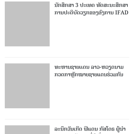
ທະຫານຊາຍເເດນ ລາວ-ຫວຽດນາມ
ກວດກາຫຼັກໝາຍຊາຍແດນຮ່ວມກັນ
ລະນຶກວັນເກີດ ຟິແດນ ກັສໂຕຣ ຜູ້ນຳ
ທາງປະຫວັດສາດທີ່ດີເດັ່ນ ແລະ
ກ້າແກ່ນຂອງການປະຕິວັດກູບາ