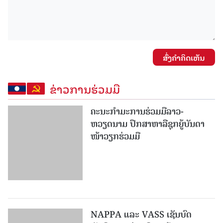
ສົ່ງຄໍາຄິດເຫັນ
ຂ່າວການຮ່ວມມື
ຄະນະກໍາມະການຮ່ວມມືລາວ-
ຫວຽດນາມ ປຶກສາຫາລືຊຸກຍູ້ບັນດາ
ໜ້າວຽກຮ່ວມມື
NAPPA ແລະ VASS ເຊັນບົດ