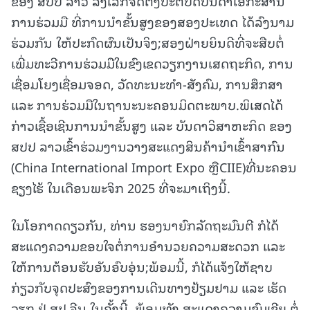
ຂອງ ສປປ ລາວ ລົງເລິກຈັດຕັ້ງປະຕິບັດບັນດາເອກະສານ
ການຮ່ວມມື ທີ່ການນຳຂັ້ນສູງຂອງສອງປະເທດ ໄດ້ລົງນາມ
ຮ່ວມກັນ ໃຫ້ປະກົດຜົນເປັນຈິງ;ສອງຝ່າຍຍິນດີທີ່ຈະສືບຕໍ່
ເພີ່ມທະວີການຮ່ວມມືໃນຂົງເຂດວຽກງານເສດຖະກິດ, ການ
ເຊື່ອມໂຍງເຊື່ອມຈອດ, ວັດທະນະທຳ-ສັງຄົມ, ການສຶກສາ
ແລະ ການຮ່ວມມືໃນຖານະນະຄອນມິດຕະພາບ.ພິເສດໄດ້
ກ່າວເຊື້ອເຊີນການນຳຂັ້ນສູງ ແລະ ບັນດາວິສາຫະກິດ ຂອງ
ສປປ ລາວເຂົ້າຮ່ວມງານວາງສະແດງສິນຄ້ານຳເຂົ້າສາກົນ
(China International Import Expo ຫຼືCIIE)ທີ່ນະຄອນ
ຊຽງໄຮ້ ໃນເດືອນພະຈິກ 2025 ທີ່ຈະມາເຖິງນີ້.
ໃນໂອກາດດຽວກັນ, ທ່ານ ຮອງນາຍົກລັດຖະມົນຕີ ກໍໄດ້
ສະແດງຄວາມຂອບໃຈຕໍ່ການອໍານວຍຄວາມສະດວກ ແລະ
ໃຫ້ການຕ້ອນຮັບອັນອົບອຸ່ນ;ພ້ອມນີ້, ກໍໄດ້ແຈ້ງໃຫ້ຊາບ
ກ່ຽວກັບຈຸດປະສົງຂອງການເດີນທາງຢ້ຽມຢາມ ແລະ ເຮັດ
ວຽກ ຢູ່ ສປ ຈີນ ໃນຄັ້ງນີ້, ພ້ອມທັງ ສະແດງຄວາມຊົມເຊີຍ ຕໍ່