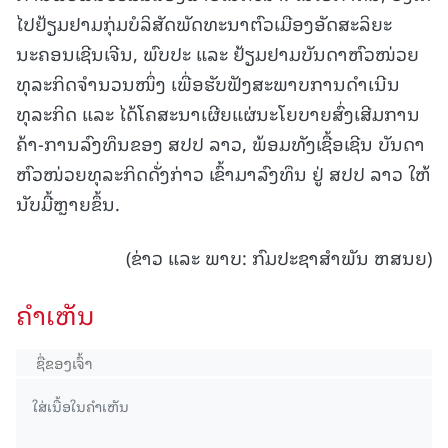
ໄປຢ້ຽມຢາມກຸ່ມບໍລິສັດພັດທະນາຕົວເມືອງອັດສະລິຍະ
ນະຄອນເຊີນເຈີນ, ພົບປະ ແລະ ຢ້ຽມຢາມບັນດາຫົວໜ່ວຍ
ທຸລະກິດຈຳນວນໜຶ່ງ ເພື່ອຮັບຟັງສະພາບການດຳເນີນ
ທຸລະກິດ ແລະ ໄດ້ໂຄສະນາເຜີຍແຜ່ນະໂຍບາຍສົ່ງເສີມການ
ຄ້າ-ການລົງທຶນຂອງ ສປປ ລາວ, ພ້ອມທັງເຊື້ອເຊີນ ບັນດາ
ຫົວໜ່ວຍທຸລະກິດດັ່ງກ່າວ ເຂົ້າມາລົງທຶນ ຢູ່ ສປປ ລາວ ໃຫ້
ນັບມື້ຫຼາຍຂຶ້ນ.
(ຂ່າວ ແລະ ພາບ: ກົມປະຊາສໍາພັນ ຫສນຍ)
ຄໍາເຫັນ