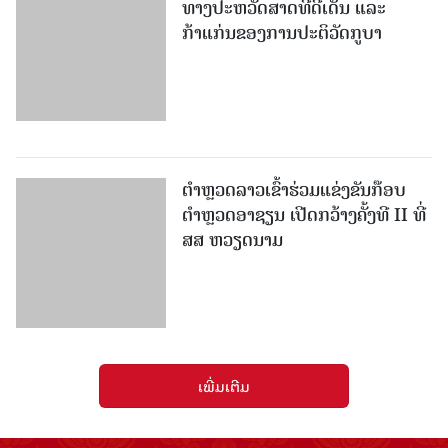
ຕຳຫຼວດລາວເຂົ້າຮ່ວມແຂ່ງຂັນກ໊ອບ
ຕຳຫຼວດອາຊຽນ ເປີດກວ້າງຄັ້ງທີ II ທີ່
ສສ ຫວຽດນາມ
ເພີ່ມເຕີມ
ໜັງສືພິມປະຊາຊົນ