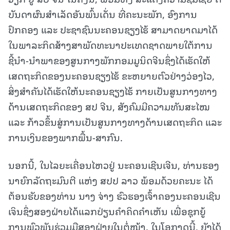
ບັນດາຜົນສຳເລັດອັນພົ້ນເດັ່ນ ທີ່ຄະນະພັກ, ອົງການ
ປົກຄອງ ແລະ ປະຊາຊົນນະຄອນຊຽງໄຮ້ ສາມາດຍາດມາໄດ້
ໃນພາລະກິດສ້າງສາພັດທະນາປະເທດຊາດພາຍໃຕ້ການ
ຊີ້ນຳ-ນຳພາຂອງສູນກາງພັກກອມມູນິດຈີນຊຶ່ງໄດ້ເຮັດໃຫ້
ເສດຖະກິດຂອງນະຄອນຊຽງໄຮ້ ຂະຫຍາຍຕົວຢ່າງວ່ອງໄວ,
ສິ່ງສຳຄັນໄດ້ເຮັດໃຫ້ນະຄອນຊຽງໄຮ້ ກາຍເປັນສູນກາງທາງ
ດ້ານເສດຖະກິດຂອງ ສປ ຈີນ, ສັງຄົມມີຄວາມທັນສະໄໝ
ແລະ ກ້າວຂຶ້ນສູ່ການເປັນສູນກາງທາງດ້ານເສດຖະກິດ ແລະ
ການເງິນຂອງພາກພື້ນ-ສາກົນ.
ນອກນີ້, ໃນໄລຍະເຄື່ອນໄຫວຢູ່ ນະຄອນເຊີນເຈີນ, ທ່ານຮອງ
ນາຍົກລັດຖະມົນຕີ ແຫ່ງ ສປປ ລາວ ພ້ອມດ້ວຍຄະນະ ໄດ້
ຕ້ອນຮັບຂອງທ່ານ ນາງ ຈ່າງ ຮົວຮອງເຈົ້າຄອງນະຄອນເຊີນ
ເຈິນຊຶ່ງສອງຝ່າຍໄດ້ແລກປ່ຽນຄໍາຄິດຄໍາເຫັນ ເພື່ອຊຸກຍູ້
ການພົວພັນຮ່ວມມືສອງຝ່າຍໃນຕໍ່ໜ້າ. ໃນໂອກາດນີ້, ຍັງໄດ້