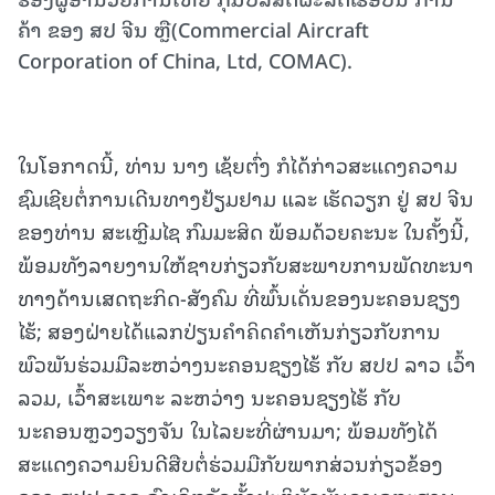
ຄ້າ ຂອງ ສປ ຈີນ ຫຼື(Commercial Aircraft
Corporation of China, Ltd, COMAC).
ໃນໂອກາດນີ້, ທ່ານ ນາງ ເຊ້ຍຕົ່ງ ກໍໄດ້ກ່າວສະແດງຄວາມ
ຊົມເຊີຍຕໍ່ການເດີນທາງຢ້ຽມຢາມ ແລະ ເຮັດວຽກ ຢູ່ ສປ ຈີນ
ຂອງທ່ານ ສະເຫຼີມໄຊ ກົມມະສິດ ພ້ອມດ້ວຍຄະນະ ໃນຄັ້ງນີ້,
ພ້ອມທັງລາຍງານໃຫ້ຊາບກ່ຽວກັບສະພາບການພັດທະນາ
ທາງດ້ານເສດຖະກິດ-ສັງຄົມ ທີ່ພົ້ນເດັ່ນຂອງນະຄອນຊຽງ
ໄຮ້; ສອງຝ່າຍໄດ້ແລກປ່ຽນຄໍາຄິດຄໍາເຫັນກ່ຽວກັບການ
ພົວພັນຮ່ວມມືລະຫວ່າງນະຄອນຊຽງໄຮ້ ກັບ ສປປ ລາວ ເວົ້າ
ລວມ, ເວົ້າສະເພາະ ລະຫວ່າງ ນະຄອນຊຽງໄຮ້ ກັບ
ນະຄອນຫຼວງວຽງຈັນ ໃນໄລຍະທີ່ຜ່ານມາ; ພ້ອມທັງໄດ້
ສະແດງຄວາມຍິນດີສືບຕໍ່ຮ່ວມມືກັບພາກສ່ວນກ່ຽວຂ້ອງ