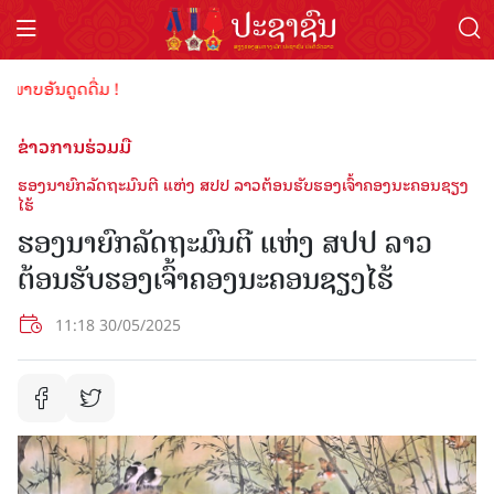
ບອັນດູດດື່ມ !
ຂ່າວການຮ່ວມມື
ຮອງນາຍົກລັດຖະມົນຕີ ແຫ່ງ ສປປ ລາວຕ້ອນຮັບຮອງເຈົ້າຄອງນະຄອນຊຽງ
ໄຮ້
ຮອງນາຍົກລັດຖະມົນຕີ ແຫ່ງ ສປປ ລາວ
ຕ້ອນຮັບຮອງເຈົ້າຄອງນະຄອນຊຽງໄຮ້
11:18 30/05/2025