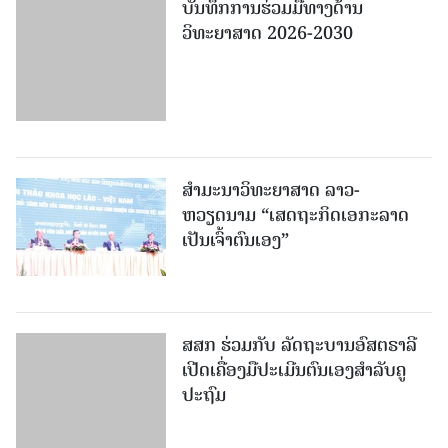
ບັນທຶກການຮ່ວມມືທາງດ້ານ
ວິທະຍາສາດ 2026-2030
ສຳມະນາວິທະຍາສາດ ລາວ-
ຫວຽດນາມ “ເສດຖະກິດເອກະລາດ
ເປັນເຈົ້າຕົນເອງ”
ສສກ ຮ່ວມກັບ ລັດຖະບານອົສຕຣາລີ
ເປີດເຄື່ອງມືປະເມີນຕົນເອງສຳລັບຄູ
ປະຖົມ