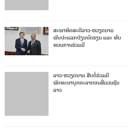
ສະພາທິດສະດີລາວ-ຫວຽດນາມ
ພົບປະແລກປ່ຽນບົດຮຽນ ແລະ ທົບ
ທວນການຮ່ວມມື
ລາວ-ຫວຽດ​ນາມ ສືບ​ຕໍ່​ຮ່ວມ​ມື
ພັດທະນາບຸກຄະລາກອນສື່ມວນຊົນ
ລາວ
ນັກສຶກສາ 3 ປະເທດ ທັດ​ສະ​ນະ​ສຶກ​ສາ
ການປະຕິບັດວຽກຂອງອົງການ IFAD