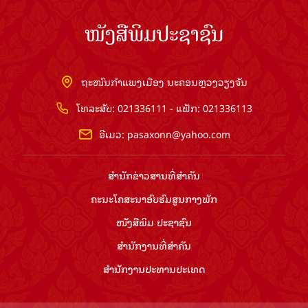
ຖະໜົນກຳແພງເມືອງ ນະຄອນຫຼວງວຽງຈັນ
ໂທລະສັບ: 021336111 - ແຟັກ: 021336113
ອີເມວ:
pasaxonn@yahoo.com
ສຳ​ນັກ​ຂ່າວ​ສານ​ທີ່​ສຳ​ຄັນ​
ຄະນະໂຄສະນາອົບຮົມ​ສູນ​ກາງ​ພັກ
ໜັງສືພິມ ປະ​ຊາ​ຊົນ
ສຳ​ນັກ​ງານ​ທີ່​ສຳ​ຄັນ
ສຳ​ນັກ​ງານ​ປະ​ທານ​ປະ​ເທດ
ລິຂະສິດ ©2026 www.pasaxon.org.la. ສະຫງວນໄວ້ເຊິງສິດ
ທັງຫມົດ