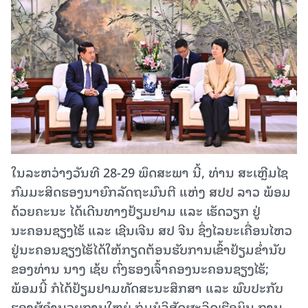
ໃນລະຫວ່າງວັນທີ 28-29 ພຶດສະພາ ນີ້, ທ່ານ ສະເຫຼີມໄຊ
ກົມມະສິດຮອງນາຍົກລັດຖະມົນຕີ ແຫ່ງ ສປປ ລາວ ພ້ອມ
ດ້ວຍຄະນະ ໄດ້ເດີນທາງຢ້ຽມຢາມ ແລະ ເຮັດວຽກ ຢູ່
ນະຄອນຊຽງໄຮ້ ແລະ ເຊີນເຈີນ ສປ ຈີນ ຊຶ່ງໄລຍະເຄື່ອນໄຫວ
ຢູ່ນະຄອນຊຽງໄຮ້ໄດ້ໃຫ້ກຽດຕ້ອນຮັບການເຂົ້າຢ້ຽມຂໍ່ານັບ
ຂອງທ່ານ ນາງ ເຊ້ຍ ຕົ່ງຮອງເຈົ້າຄອງນະຄອນຊຽງໄຮ້;
ພ້ອມນີ້ ກໍໄດ້ຢ້ຽມຢາມທັດສະນະສຶກສາ ແລະ ພົບປະກັບ
ຮອງຜູ້ອໍານວຍການໃຫຍ່ ກຸ່ມບໍລິສັດຜະລິດເຮືອບິນ ການ