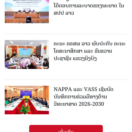
ໂຕ້ຕອບການລະບາດຂອງພະຍາດ ໃນ
ສປປ ລາວ
ຄະນະ ຄອສພ ລາວ ພົບປະກັບ ຄະນະ
ໂຄສະນາສຶກສາ ແລະ ຂົນຂວາຍ
ປະຊາຊົນ ແຂວງນິງບິງ
NAPPA ແລະ VASS ເຊັນບົດ
ບັນທຶກການຮ່ວມມືທາງດ້ານ
ວິທະຍາສາດ 2026-2030
ເພີ່ມເຕີມ