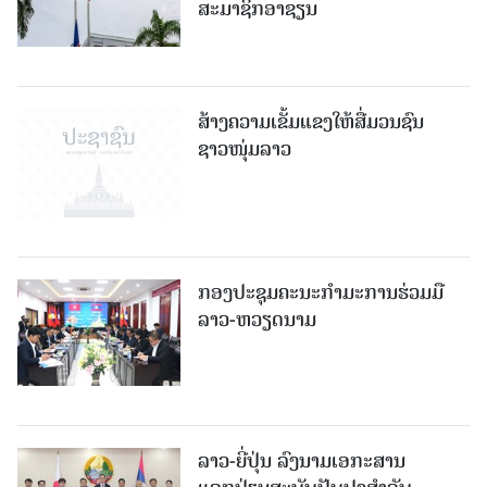
ສະມາຊິກອາຊຽນ
ສ້າງຄວາມເຂັ້ມແຂງໃຫ້ສື່ມວນຊົນ
ຊາວໜຸ່ມລາວ
ກອງປະຊຸມຄະນະກຳມະການຮ່ວມມື
ລາວ-ຫວຽດນາມ
ລາວ-ຍີ່ປຸ່ນ ລົງນາມເອກະສານ