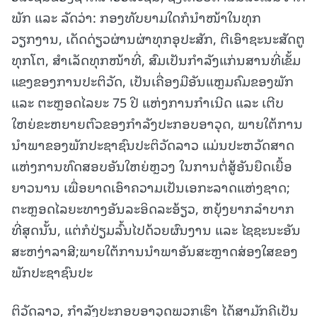
ພັກ ແລະ ລັດວ່າ: ກອງທັບຍາມໃດກໍນໍາໜ້າໃນທຸກ
ວຽກງານ, ເດັດດ່ຽວຜ່ານຜ່າທຸກອຸປະສັກ, ຕີເອົາຊະນະສັດຕູ
ທຸກໂຕ, ສຳເລັດທຸກໜ້າທີ່, ສົມເປັນກຳລັງແກ່ນສານທີ່ເຂັ້ມ
ແຂງຂອງການປະຕິວັດ, ເປັນເຄື່ອງມືອັນແຫຼມຄົມຂອງພັກ
ແລະ ຕະຫຼອດໄລຍະ 75 ປີ ແຫ່ງການກໍາເນີດ ແລະ ເຕີບ
ໃຫຍ່ຂະຫຍາຍຕົວຂອງກໍາລັງປະກອບອາວຸດ, ພາຍໃຕ້ການ
ນຳພາຂອງພັກປະຊາຊົນປະຕິວັດລາວ ແມ່ນປະຫວັດສາດ
ແຫ່ງການທົດສອບອັນໃຫຍ່ຫຼວງ ໃນການຕໍ່ສູ້ອັນຍືດເຍື້ອ
ຍາວນານ ເພື່ອຍາດເອົາຄວາມເປັນເອກະລາດແຫ່ງຊາດ;
ຕະຫຼອດໄລຍະທາງອັນລະອິດລະອ້ຽວ, ຫຍຸ້ງຍາກລຳບາກ
ທີ່ສຸດນັ້ນ, ແຕ່ກໍປ່ຽມລົ້ນໄປດ້ວຍຜົນງານ ແລະ ໄຊຊະນະອັນ
ສະຫງ່າລາສີ;ພາຍໃຕ້ການນຳພາອັນສະຫຼາດສ່ອງໃສຂອງ
ພັກປະຊາຊົນປະ
ຕິວັດລາວ, ກຳລັງປະກອບອາວຸດພວກເຮົາ ໄດ້ສາມັກຄີເປັນ