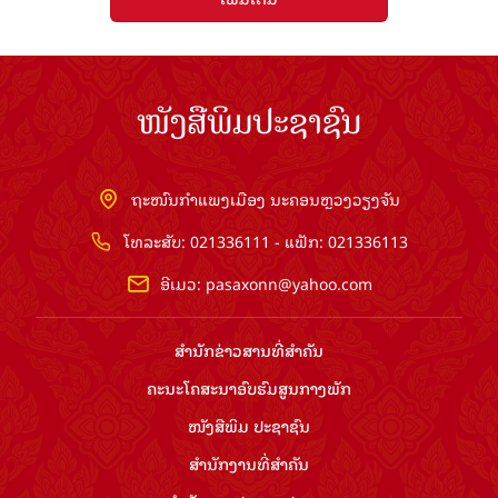
ໜັງສືພິມປະຊາຊົນ
ຖະໜົນກຳແພງເມືອງ ນະຄອນຫຼວງວຽງຈັນ
ໂທລະສັບ: 021336111 - ແຟັກ: 021336113
ອີເມວ:
pasaxonn@yahoo.com
ສຳ​ນັກ​ຂ່າວ​ສານ​ທີ່​ສຳ​ຄັນ​
ຄະນະໂຄສະນາອົບຮົມ​ສູນ​ກາງ​ພັກ
ໜັງສືພິມ ປະ​ຊາ​ຊົນ
ສຳ​ນັກ​ງານ​ທີ່​ສຳ​ຄັນ