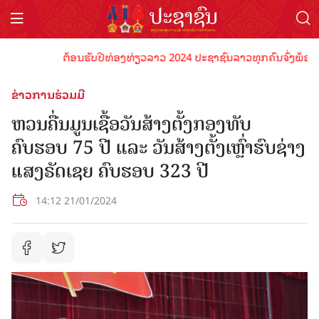
ຕ້ອນຮັບປີທ່ອງທ່ຽວລາວ 2024 ປະຊາຊົນລາວທຸກຄົນຈົ່ງພ້ອມເປັນເຈ
ຂ່າວການຮ່ວມມື
ຫວນຄື່ນມູນເຊື້ອວັນສ້າງຕັ້ງກອງທັບ
ຄົບຮອບ 75 ປີ ແລະ ວັນສ້າງຕັ້ງເຫຼົ່າຮົບຊ່າງ
ແສງຣັດເຊຍ ຄົບຮອບ 323 ປີ
14:12 21/01/2024