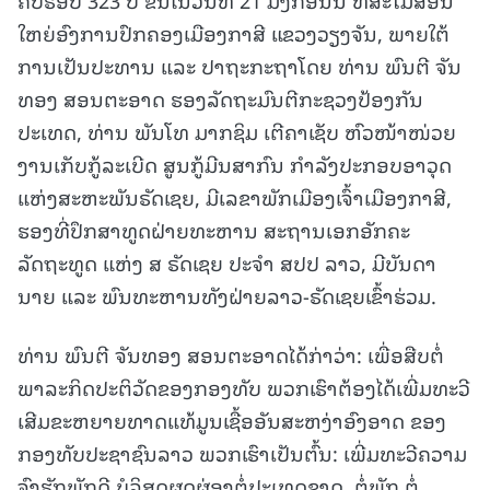
ໃຫຍ່ອົງການປົກຄອງເມືອງກາສີ ແຂວງວຽງຈັນ, ພາຍໃຕ້
ການເປັນປະທານ ແລະ ປາຖະກະຖາໂດຍ ທ່ານ ພົນຕີ ຈັນ
ທອງ ສອນຕະອາດ ຮອງລັດຖະມົນຕີກະຊວງປ້ອງກັນ
ປະເທດ, ທ່ານ ພັນໂທ ມາກຊິມ ເຕີຄາເຊັບ ຫົວໜ້າໜ່ວຍ
ງານເກັບກູ້ລະເບີດ ສູນກູ້ມີນສາກົນ ກຳລັງປະກອບອາວຸດ
ແຫ່ງສະຫະພັນຣັດເຊຍ, ມີເລຂາພັກເມືອງເຈົ້າເມືອງກາສີ,
ຮອງທີ່ປຶກສາທູດຝ່າຍທະຫານ ສະຖານເອກອັກຄະ
ລັດຖະທູດ ແຫ່ງ ສ ຣັດເຊຍ ປະຈຳ ສປປ ລາວ, ມີບັນດາ
ນາຍ ແລະ ພົນທະຫານທັງຝ່າຍລາວ-ຣັດເຊຍເຂົ້າຮ່ວມ.
ທ່ານ ພົນຕີ ຈັນທອງ ສອນຕະອາດໄດ້ກ່າວ່າ: ເພື່ອສືບຕໍ່
ພາລະກິດປະຕິວັດຂອງກອງທັບ ພວກເຮົາຕ້ອງໄດ້ເພີ່ມທະວີ
ເສີມຂະຫຍາຍທາດແທ້ມູນເຊື້ອອັນສະຫງ່າອົງອາດ ຂອງ
ກອງທັບປະຊາຊົນລາວ ພວກເຮົາເປັນຕົ້ນ: ເພີ່ມທະວີຄວາມ
ຈົງຮັກພັກດີ ບໍລິສຸດຜຸດຜ່ອງຕໍ່ປະເທດຊາດ, ຕໍ່ພັກ,ຕໍ່