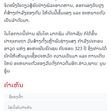
ຈິດໜຶ່ງໃຈດຽວສູ້ຮົບຢ່າງພິລະອາດຫານ, ອອກແຮງປັບປຸງ
ກໍ່ສ້າງກຳລັງຂອງຕົນ ໃຫ້ນັບມື້ເຂັ້ມແຂງ ແລະ ຂະຫຍາຍຕົວ
ເປັນລຳດັບມາ.
ໃນໂອກາດນີ້ທ່ານ ພັນໂທ ມາກຊິມ ເຕີຄາເຊັບ ກໍໄດ້ຂຶ້ນ
ປາຖະກະຖາ ວັນສ້າງຕັ້ງເຫຼົ່າຮົບຊ່າງແສງ ກໍາລັງປະກອບ
ອາວຸດ ແຫ່ງ ສະຫະພັນຣັດເຊຍ ຄົບຮອບ 323 ປີ ຊຶ່ງທ່ານໄດ້
ຍົກໃຫ້ເຫັນມູນເຊື້ອປະຫວັດ ຄວາມເປັນມາ ແລະ ການເຕີບ
ໃຫຍ່ ຂະຫຍາຍຕົວຂອງວັນດັ່ງກ່າວຕື່ມອີກ.ຂ່າວ,ພາບ: ບຸນ
ອູ້ມ
ຄໍາເຫັນ