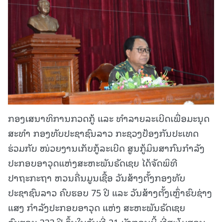
ກອງເສນາທິການກວດກູ້ ແລະ ທຳລາຍລະເບີດເພື່ອມະນຸດ
ສະທໍາ ກອງທັບປະຊາຊົນລາວ ກະຊວງປ້ອງກັນປະເທດ
ຮ່ວມກັບ ໜ່ວຍງານເກັບກູ້ລະເບີດ ສູນກູ້ມິນສາກົນກຳລັງ
ປະກອບອາວຸດແຫ່ງສະຫະພັນຣັດເຊຍ ໄດ້ຈັດພິທີ
ປາຖະກະຖາ ຫວນຄື່ນມູນເຊື້ອ ວັນສ້າງຕັ້ງກອງທັບ
ປະຊາຊົນລາວ ຄົບຮອບ 75 ປີ ແລະ ວັນສ້າງຕັ້ງເຫຼົ່າຮົບຊ່າງ
ແສງ ກໍາລັງປະກອບອາວຸດ ແຫ່ງ ສະຫະພັນຣັດເຊຍ
ຄົບຮອບ 323 ປີ ຂຶ້ນໃນວັນທີ່ 21 ມັງກອນນີ້ ທີ່ສະໂມສອນ