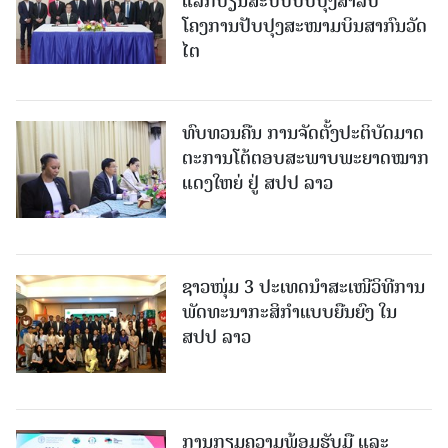
ແລກປ່ຽນສະບັບປັບປຸງສໍາລັບ
ໂຄງການປັບປຸງສະໜາມບິນສາກົນວັດ
ໄຕ
ທົບທວນຄືນ ການຈັດຕັ້ງປະຕິບັດມາດ
ຕະການໂຕ້ຕອບສະພາບພະຍາດໝາກ
ແດງໃຫຍ່ ຢູ່ ສປປ ລາວ
ຊາວໜຸ່ມ 3 ປະເທດນຳສະເໜີວິທີການ
ພັດທະນາກະສິກຳແບບຍືນຍົງ ໃນ
ສປປ ລາວ
ການກຽມຄວາມພ້ອມຮັບມື ແລະ