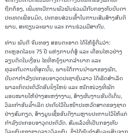
ຖືກຕ້ອງ, ເພີ່ມທະວີການພົວພັນຮ່ວມມືກັບກອງທັບບັນດາ
ປະເທດເພື່ອນມິດ, ປະກອບສ່ວນເຂົ້າໃນການເສີມສ້າງສັນຕິ
ພາບ, ສະຖຽນລະພາບ ແລະ ການຮ່ວມມືສາກົນ.
ທ່ານ ພົນຕີ ຈັນທອງ ສອນຕະອາດ ໄດ້ໃຫ້ຮູ້ຕື່ມວ່າ:
ຕະຫຼອດໄລຍະ 75 ປີ ແຫ່ງການຕໍ່ສູ້ ແລະ ເຄື່ອນໄຫວຢ່າງ
ລຽນຕິດໃນເງື່ອນ ໄຂທີ່ຫຍຸ້ງຍາກລຳບາກ ແລະ
ທຸລະກັນດານທີ່ສຸດນັ້ນ, ພາຍໃຕ້ການນຳພາຂອງພັກ,
ບັນດາກຳລັງປະກອບອາວຸດປະຊາຊົນລາວ ໄດ້ເຮັດສຳເລັດ
ພາລະກິດປະຕິວັດອັນຍິ່ງໃຫຍ່ ແລະ ໜັກໜ່ວງທີ່ພັກ
ມອບໝາຍໃຫ້ຢ່າງສະຫງ່າງາມ, ສ້າງຜົນງານອັນດີເດັ່ນ,
ວິລະກຳອັນລ້ຳເລີດ ປະດັບໄວ້ໃນໜ້າປະຫວັດສາດຂອງຊາດ
ຢ່າງສົມກຽດ, ສ້າງມູນເຊື້ອອັນດີງາມຫຼາຍປະການໄວ້ໃຫ້ແກ່
ກຳລັງປະກອບອາວຸດປະຕິວັດ. ສົມແລ້ວທີ່ເປັນກອງທັບ
ວິລະຊົນຂອງຊາດລາວວິລະຊົນ, ຊຶ່ງໄດ້ຮັບຄຳສັນລະເສີນຈາກ