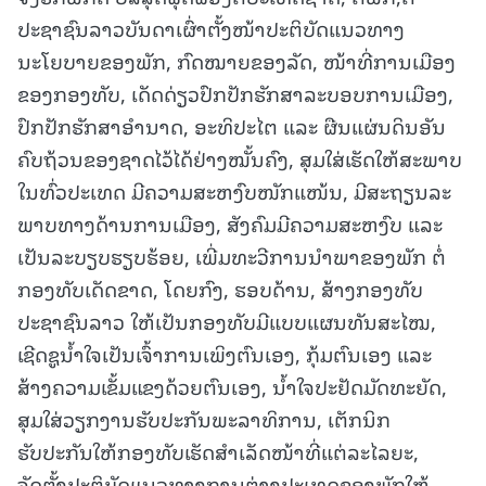
ປະຊາຊົນລາວບັນດາເຜົ່າຕັ້ງໜ້າປະຕິບັດແນວທາງ
ນະໂຍບາຍຂອງພັກ, ກົດໝາຍຂອງລັດ, ໜ້າທີ່ການເມືອງ
ຂອງກອງທັບ, ເດັດດ່ຽວປົກປັກຮັກສາລະບອບການເມືອງ,
ປົກປັກຮັກສາອໍານາດ, ອະທິປະໄຕ ແລະ ຜືນແຜ່ນດິນອັນ
ຄົບຖ້ວນຂອງຊາດໄວ້ໄດ້ຢ່າງໝັ້ນຄົງ, ສຸມໃສ່ເຮັດໃຫ້ສະພາບ
ໃນທົ່ວປະເທດ ມີຄວາມສະຫງົບໜັກແໜ້ນ, ມີສະຖຽນລະ
ພາບທາງດ້ານການເມືອງ, ສັງຄົມມີຄວາມສະຫງົບ ແລະ
ເປັນລະບຽບຮຽບຮ້ອຍ, ເພີ່ມທະວີການນໍາພາຂອງພັກ ຕໍ່
ກອງທັບເດັດຂາດ, ໂດຍກົງ, ຮອບດ້ານ, ສ້າງກອງທັບ
ປະຊາຊົນລາວ ໃຫ້ເປັນກອງທັບມີແບບແຜນທັນສະໄໝ,
ເຊີດຊູນໍ້າໃຈເປັນເຈົ້າການເພິງຕົນເອງ, ກຸ້ມຕົນເອງ ແລະ
ສ້າງຄວາມເຂັ້ມແຂງດ້ວຍຕົນເອງ, ນໍ້າໃຈປະຢັດມັດທະຍັດ,
ສຸມໃສ່ວຽກງານຮັບປະກັນພະລາທິການ, ເຕັກນິກ
ຮັບປະກັນໃຫ້ກອງທັບເຮັດສໍາເລັດໜ້າທີ່ແຕ່ລະໄລຍະ,
ຈັດຕັ້ງປະຕິບັດແນວທາງການຕ່າງປະເທດຂອງພັກໃຫ້