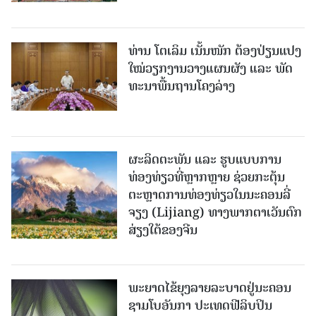
ທ່ານ ໂຕ​ເລິມ ເນັ້ນໜັກ ຕ້ອງ​ປ່ຽນ​ແປງ​
ໃໝ່​ວຽກ​ງານ​ວາງ​ແຜນ​ຜັງ ແລະ ​ພັດ​
ທະ​ນາ​ພື້ນ​ຖານ​ໂຄງ​ລ່າງ
ຜະລິດຕະພັນ ແລະ ຮູບແບບການ
ທ່ອງທ່ຽວທີ່ຫຼາກຫຼາຍ ຊ່ວຍກະຕຸ້ນ
ຕະຫຼາດການທ່ອງທ່ຽວໃນນະຄອນລີ່
ຈຽງ (Lijiang) ທາງພາກຕາເວັນຕົກ
ສ່ຽງໃຕ້ຂອງຈີນ
ພະຍາດໄຂ້ຍຸງລາຍລະບາດຢູ່ນະຄອນ
ຊາມໂບ​ອັນກາ ປະເທດຟີລິບປິນ