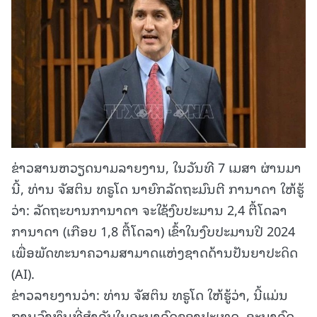
ຂ່າວສານຫວຽດນາມລາຍງານ, ໃນວັນທີ 7 ເມສາ ຜ່ານມາ
ນີ້, ທ່ານ ຈັສຕິນ ທຣູໂດ ນາຍົກລັດຖະມົນຕີ ການາດາ ໃຫ້ຮູ້
ວ່າ: ລັດຖະບານການາດາ ຈະໃຊ້ງົບປະມານ 2,4 ຕື້ໂດລາ
ການາດາ (ເກືອບ 1,8 ຕື້ໂດລາ) ເຂົ້າໃນງົບປະມານປີ 2024
ເພື່ອພັດທະນາຄວາມສາມາດແຫ່ງຊາດດ້ານປັນຍາປະດິດ
(AI).
ຂ່າວລາຍງານວ່າ: ທ່ານ ຈັສຕິນ ທຣູໂດ ໃຫ້ຮູ້ວ່າ, ນີ້ແມ່ນ
ການລົງທຶນທີ່ສຳຄັນໃນອະນາຄົດຂອງປະເທດ, ອະນາຄົດ