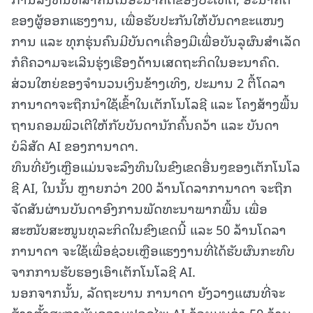
ຂອງຜູ້ອອກແຮງງານ, ເພື່ອຮັບປະກັນໃຫ້ບັນດາຂະແໜງ
ການ ແລະ ທຸກຮຸ່ນຄົນມີບັນດາເຄື່ອງມືເພື່ອບັນລຸຜົນສຳເລັດ
ກໍຄືຄວາມຈະເລີນຮຸ່ງເຮືອງດ້ານເສດຖະກິດໃນອະນາຄົດ.
ສ່ວນໃຫຍ່ຂອງຈໍານວນເງິນຂ້າງເທິງ, ປະມານ 2 ຕື້ໂດລາ
ການາດາຈະຖືກນຳໃຊ້ເຂົ້າໃນເຕັກໂນໂລຊີ ແລະ ໂຄງສ້າງພື້ນ
ຖານຄອມພິວເຕີໃຫ້ກັບບັນດານັກຄົ້ນຄວ້າ ແລະ ບັນດາ
ບໍລິສັດ AI ຂອງການາດາ.
ທຶນທີ່ຍັງເຫຼືອແມ່ນຈະລົງທຶນໃນຂົງເຂດອື່ນໆຂອງເຕັກໂນໂລ
ຊີ AI, ໃນນັ້ນ ຫຼາຍກວ່າ 200 ລ້ານໂດລາການາດາ ຈະຖືກ
ຈັດສັນຜ່ານບັນດາອົງການພັດທະນາພາກພື້ນ ເພື່ອ
ສະໜັບສະໜູນທຸລະກິດໃນຂົງເຂດນີ້ ແລະ 50 ລ້ານໂດລາ
ການາດາ ຈະໃຊ້ເພື່ອຊ່ວຍເຫຼືອແຮງງານທີ່ໄດ້ຮັບຜົນກະທົບ
ຈາກການຮັບຮອງເອົາເຕັກໂນໂລຊີ AI.
ນອກຈາກນັ້ນ, ລັດຖະບານ ການາດາ ຍັງວາງແຜນທີ່ຈະ
ສ້າງຕັ້ງສະຖາບັນຄວາມປອດໄພ AI ດ້ວຍມູນຄ່າ 50 ລ້ານ