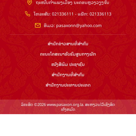
ຖະໜົນກຳແພງເມືອງ ນະຄອນຫຼວງວຽງຈັນ
ໂທລະສັບ: 021336111 - ແຟັກ: 021336113
ອີເມວ:
pasaxonn@yahoo.com
ສຳ​ນັກ​ຂ່າວ​ສານ​ທີ່​ສຳ​ຄັນ​
ຄະນະໂຄສະນາອົບຮົມ​ສູນ​ກາງ​ພັກ
ໜັງສືພິມ ປະ​ຊາ​ຊົນ
ສຳ​ນັກ​ງານ​ທີ່​ສຳ​ຄັນ
ສຳ​ນັກ​ງານ​ປະ​ທານ​ປະ​ເທດ
ລິຂະສິດ ©2026 www.pasaxon.org.la. ສະຫງວນໄວ້ເຊິງສິດ
ທັງຫມົດ