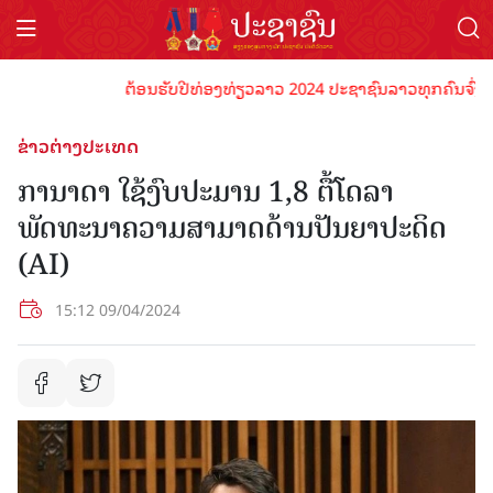
ຕ້ອນຮັບປີທ່ອງທ່ຽວລາວ 2024 ປະຊາຊົນລາວທຸກຄົນຈົ່ງພ້ອມເປ
ຂ່າວຕ່າງປະເທດ
ການາດາ ໃຊ້ງົບປະມານ 1,8 ຕື້ໂດລາ
ພັດທະນາຄວາມສາມາດດ້ານປັນຍາປະດິດ
(AI)
15:12 09/04/2024