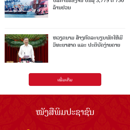
ບໍລິການຂອງຈີນ ບັນລຸ 3,779 ຕື້ 750
ລ້ານຢວນ
ຫວຽດນາມ ສ້າງກົດລະບຽບພັກໃຫ້ມີ
ວິທະຍາສາດ ແລະ ປະຕິບັດງ່າຍດາຍ
ເພີ່ມເຕີມ
ໜັງສືພິມປະຊາຊົນ