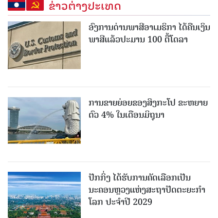
ຂ່າວຕ່າງປະເທດ
ອົງການດ່ານພາສີອາເມຣິກາ ໄດ້ຄືນເງິນ
ພາສີແລ້ວປະມານ 100 ຕື້ໂດລາ
ການຂາຍຍ່ອຍຂອງສິງກະໂປ ຂະຫຍາຍ
ຕົວ 4% ໃນເດືອນມິຖຸນາ
ປັກກິ່ງ ໄດ້ຮັບການຄັດເລືອກເປັນ
ນະຄອນຫຼວງແຫ່ງສະຖາປັດຕະຍະກຳ
ໂລກ ປະຈຳປີ 2029