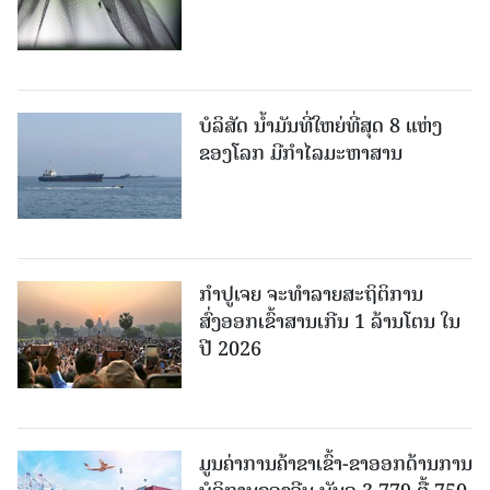
ບໍລິສັດ ນ້ຳມັນທີ່ໃຫຍ່ທີ່ສຸດ 8 ແຫ່ງ
ຂອງໂລກ ມີກຳໄລມະຫາສານ
ກຳປູເຈຍ ຈະທຳລາຍສະຖິຕິການ
ສົ່ງອອກເຂົ້າສານເກີນ 1 ລ້ານໂຕນ ໃນ
ປີ 2026
ມູນຄ່າການຄ້າຂາເຂົ້າ-ຂາອອກດ້ານການ