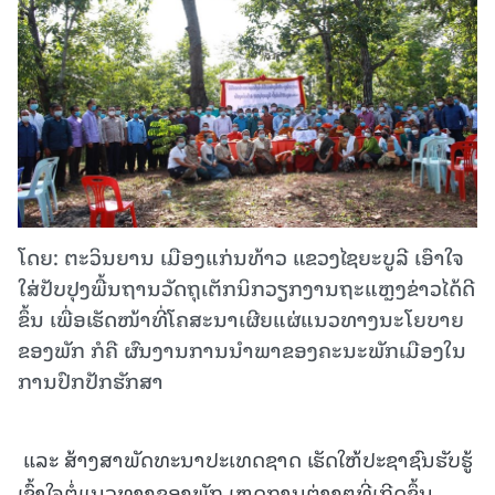
ໂດຍ: ຕະວິນຍານ ເມືອງແກ່ນທ້າວ ແຂວງໄຊຍະບູລີ ເອົາໃຈ
ໃສ່ປັບປຸງພື້ນຖານວັດຖຸເຕັກນິກວຽກງານຖະແຫຼງຂ່າວໄດ້ດີ
ຂຶ້ນ ເພື່ອເຮັດໜ້າທີ່ໂຄສະນາເຜີຍແຜ່ແນວທາງນະໂຍບາຍ
ຂອງພັກ ກໍຄື ຜົນງານການນໍາພາຂອງຄະນະພັກເມືອງໃນ
ການປົກປັກຮັກສາ
ແລະ ສ້າງສາພັດທະນາປະເທດຊາດ ເຮັດໃຫ້ປະຊາຊົນຮັບຮູ້
ເຂົ້າໃຈຕໍ່ແນວທາງຂອງພັກ,ເຫດການຕ່າງໆທີ່ເກີດຂຶ້ນ