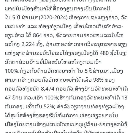
ພາຍໃນເມືອງສົ່ງມາໃຫ້ສື່ຂອງສູນກາງເປັນປົກກະຕິ.
ໃນ 5 ປີ ຜ່ານມາ(2020-2024) ຫ້ອງການຖະແຫຼງຂ່າວ, ວັດ
ທະນະທໍາ ແລະ ທ່ອງທ່ຽວເມືອງ ເຄື່ອນໄຫວເກັບກໍາຂ່າວ-
ຂຽນຂ່າວ ໄດ້ 864 ຂ່າວ, ຈັດລາຍການຂ່າວຜ່ານລະບົບໂທ
ລະໂຄ່ງ 2,224 ຄັ້ງ, ຖ່າຍທອດຂ່າວຈາກວິທະຍຸກະຈາຍສຽງ
ແຫ່ງຊາດຜ່ານລະບົບໂທລະໂຄ່ງຂອງເມືອງໄດ້ 480 ຊົ່ວໂມງ;
ອັດຕາສ່ວນບ້ານທີ່ມີລະບົບໂທລະໂຄ່ງກວມເອົາ
100%.ກ່ຽວກັບດ້ານວັດທະນາທໍາ ໃນ 5 ປີຜ່ານມາ,ເມືອງ
ສາມາດສ້າງຄອບຄົວວັດທະນະທຳໄດ້ແລ້ວ 98% ຂອງ
ຄອບຄົວທັງໝົດ 8,474 ຄອບຄົວ,ສ້າງບ້ານວັດທະນະທຳໄດ້
47 ບ້ານ ກວມເອົາ 100%;ສ້າງກົມກອງວັດທະນະທຳໄດ້ 13
ກົມກອງ, ເທົ່າກັບ 52%; ສຳລັບວຽກງານທ່ອງທ່ຽວເມືອງ
ໄດ້ສຸມໃສ່ສ້າງສິ່ງຮອງຮັບໃຫ້ແກ່ການທ່ອງທ່ຽວພາຍໃນ
ເມືອງໂດຍການສ້າງແຜນພັດທະນາພູປູ່ລ້ານ-ຍ່າຫງອກໃຫ້
ກາຍເປັນຈຸດຊົມວີວຕົວເມືອງໃນຕໍ່ໜ້າ,ມີນັກທ່ອງທ່ຽວເຂົ້າ