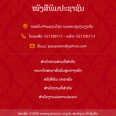
ໜັງສືພິມປະຊາຊົນ
ຖະໜົນກຳແພງເມືອງ ນະຄອນຫຼວງວຽງຈັນ
ໂທລະສັບ: 021336111 - ແຟັກ: 021336113
ອີເມວ:
pasaxonn@yahoo.com
ສຳ​ນັກ​ຂ່າວ​ສານ​ທີ່​ສຳ​ຄັນ​
ຄະນະໂຄສະນາອົບຮົມ​ສູນ​ກາງ​ພັກ
ໜັງສືພິມ ປະ​ຊາ​ຊົນ
ສຳ​ນັກ​ງານ​ທີ່​ສຳ​ຄັນ
ສຳ​ນັກ​ງານ​ປະ​ທານ​ປະ​ເທດ
ລິຂະສິດ ©2026 www.pasaxon.org.la. ສະຫງວນໄວ້ເຊິງສິດ