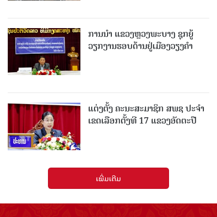
ການນຳ ແຂວງຫຼວງພະບາງ ຊຸກຍູ້
ວຽກງານຮອບດ້ານຢູ່ເມືອງວຽງຄໍາ
ແຕ່ງຕັ້ງ ຄະນະສະມາຊິກ ສພຊ ປະຈຳ
ເຂດເລືອກຕັ້ງທີ 17 ແຂວງອັດຕະປື
ເພີ່ມເຕີມ