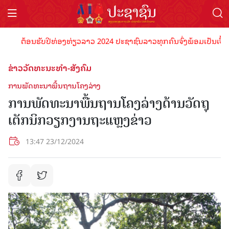
ຕ້ອນຮັບປີທ່ອງທ່ຽວລາວ 2024 ປະຊາຊົນລາວທຸກຄົນຈົ່ງພ້ອມເປັນເຈົ້າພາບທ
ຂ່າວວັດທະນະທຳ-ສັງຄົມ
ການພັດທະນາພື້ນຖານໂຄງລ່າງ
ການພັດທະນາພື້ນຖານໂຄງລ່າງດ້ານວັດຖຸ
ເຕັກນິກວຽກງານຖະແຫຼງຂ່າວ
13:47 23/12/2024