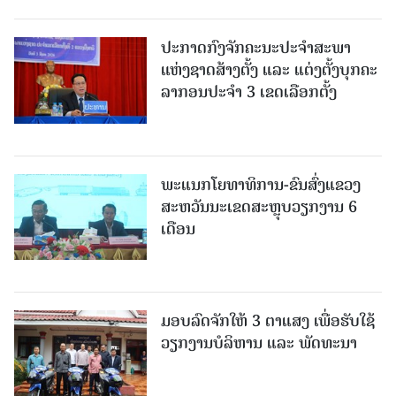
ປະກາດກົງຈັກຄະນະປະຈໍາສະພາ
ແຫ່ງຊາດສ້າງຕັ້ງ ແລະ ແຕ່ງຕັ້ງບຸກຄະ
ລາກອນປະຈໍາ 3 ເຂດເລືອກຕັ້ງ
ພະແນກໂຍທາທິການ-ຂົນສົ່ງແຂວງ
ສະຫວັນນະເຂດສະຫຼຸບວຽກງານ 6
ເດືອນ
ມອບລົດຈັກໃຫ້ 3 ຕາແສງ ເພື່ອຮັບໃຊ້
ວຽກງານບໍລິຫານ ແລະ ພັດທະນາ