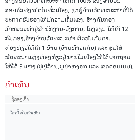
ສ້າງຄອບຄົວວັດທະນະທຳໃຫ້ໄດ້ 100% ຂອງຈຳນວນ
ຄອບຄົວທັງໝົດໃນທົ່ວເມືອງ, ຊຸກຍູ້ບ້ານວັດທະນະທໍາທີ່ໄດ້
ປະກາດຮັບຮອງໃຫ້ມີຄວາມເຂັ້ມແຂງ, ສ້າງກົມກອງ
ວັດທະນະທຳຢູ່ສຳນັກງານ-ອົງການ, ໂຮງຮຽນ ໃຫ້ໄດ້ 12
ກົມກອງ,ສ້າງບ້ານວັດທະນະທຳ ຕິດພັນກັບການ
ທ່ອງທ່ຽວໃຫ້ໄດ້ 1 ບ້ານ (ບ້ານທ້າວແກ່ນ) ແລະ ສຸມໃສ່
ພັດທະນາແຫຼ່ງທ່ອງທ່ຽວຢູ່ພາຍໃນເມືອງໃຫ້ໄດ້ມາດຖານ
ໃຫ້ໄດ້ 3 ແຫ່ງ (ພູ່ປູ່ລ້ານ,ພູຍ່າຫງອກ ແລະ ເຂດດອນເມນ).
ຄໍາເຫັນ