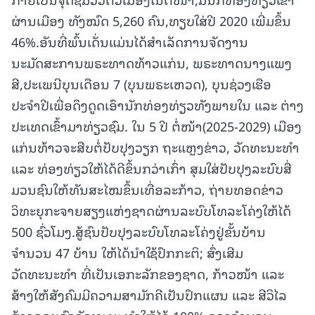
ຜ່ານເມືອງ ທັງໝົດ 5,260 ຄົນ,ທຽບໃສ່ປີ 2020 ເພີ່ມຂຶ້ນ
46%.ອັນທີ່ພົ້ນເດັ່ນແມ່ນໄດ້ສໍາເລັດການຈັດງານ
ນະມັດສະການພຣະທາດທ້າວແກ່ນ, ພຣະທາດນາງແພງ
ສີ,ປະເພນີບຸນເດືອນ 7 (ບຸນພຣະເຫວດ), ບຸນຊ່ວງເຮືອ
ປະຈຳປີເພື່ອດຶງດູດເອົານັກທ່ອງທ່ຽວທັງພາຍໃນ ແລະ ຕ່າງ
ປະເທດເຂົ້າມາທ່ຽວຊົມ. ໃນ 5 ປີ ຕໍ່ໜ້າ(2025-2029) ເມືອງ
ແກ່ນທ້າວຈະສືບຕໍ່ປັບປຸງວຽກ ຖະແຫຼງຂ່າວ, ວັດທະນະທໍາ
ແລະ ທ່ອງທ່ຽວໃຫ້ໄດ້ດີຂຶ້ນກວ່າເກົ່າ ສຸມໃສ່ປັບປຸງລະບົບສື່
ມວນຊົນໃຫ້ທັນສະໄໝຂຶ້ນເທື່ອລະກ້າວ, ຖ່າຍທອດຂ່າວ
ວິທະຍຸກະຈາຍສຽງແຫ່ງຊາດຜ່ານລະບົບໂທລະໂຄ່ງໃຫ້ໄດ້
500 ຊົ່ວໂມງ.ສູ້ຊົນປັບປຸງລະບົບໂທລະໂຄ່ງຢູ່ຂັ້ນບ້ານ
ຈຳນວນ 47 ບ້ານ ໃຫ້ໄດ້ນຳໃຊ້ປົກກະຕິ; ສົ່ງເສີມ
ວັດທະນະທຳ ທີ່ເປັນເອກະລັກຂອງຊາດ, ກ້າວໜ້າ ແລະ
ສ້າງໃຫ້ສັງຄົມມີຄວາມສາມັກຄີເປັນປຶກແຜນ ແລະ ສີວິໄລ