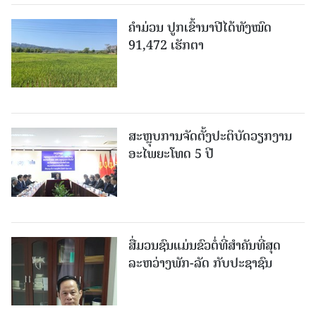
ຄໍາມ່ວນ ປູກເຂົ້ານາປີໄດ້ທັງໝົດ
91,472 ເຮັກຕາ
ສະຫຼຸບການຈັດຕັ້ງປະຕິບັດວຽກງານ
ອະໄພຍະໂທດ 5 ປີ
ສື່ມວນຊົນແມ່ນຂົວຕໍ່ທີ່ສໍາຄັນທີ່ສຸດ
ລະຫວ່າງພັກ-ລັດ ກັບປະຊາຊົນ