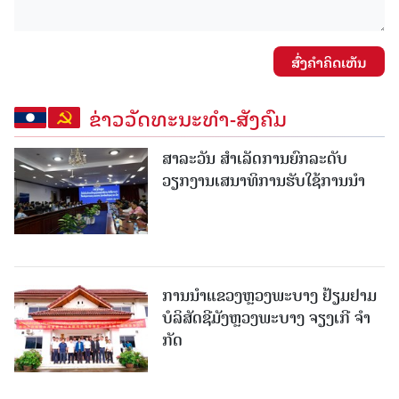
ສົ່ງຄໍາຄິດເຫັນ
ຂ່າວວັດທະນະທຳ-ສັງຄົມ
ສາລະວັນ ສໍາເລັດການຍົກລະດັບ
ວຽກງານເສນາທິການຮັບໃຊ້ການນໍາ
ການນຳແຂວງຫຼວງພະບາງ ຢ້ຽມ​ຢາມ
ບໍ​ລິ​ສັດຊີມັງຫຼວງພະບາງ ຈຽງເກີ ຈໍາ
ກັດ