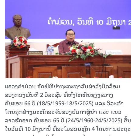
ແຂວງຄໍາມ່ວນ ຈັດພິທີປາຖະກະຖາວັນຜ່າວົງປິດລ້ອມ
ຂອງກອງພັນທີ 2 ວິລະຊົນ ທີ່ທົ່ງໄຫຫີນຊຽງຂວາງ
ຄົບຮອບ 66 ປີ (18/5/1959-18/5/2025) ແລະ ວິລະກຳ
ໂຕນຄຸກຢ່າງມະຫັດສະຈັນຂອງບັນດາຜູ້ນຳ ແລະ ແນວ
ລາວຮັກຊາດ ຄົບຮອບ 65 ປີ (24/5/1960-24/5/2025) ຂຶ້ນ
ໃນວັນທີ 10 ມິຖຸນານີ້ ທີ່ສະໂມສອນຫຼັກ 4 ໂດຍການປະຖະ