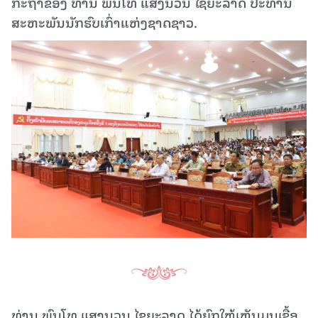
ກະຖາຂອງ ທ່ານ ພົນໂທ ແສງນວນ ໄຊຍະລາດ ປະທານ
ສະຫະພັນນັກຮົບເກົ່າແຫ່ງຊາດຊາວ.
ທ່ານ ພົນໂທ ແສງນວນ ໄຊຍະລາດ ໄດ້ຍົກໃຫ້ເຫັນມູນເຊື້ອ