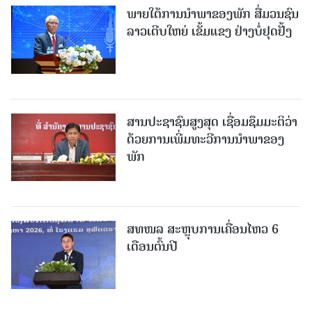
ພາຍໃຕ້ການນໍາພາຂອງພັກ ສື່ມວນຊົນ
ລາວເຕີບໃຫຍ່ ເຂັ້ມແຂງ ຢ່າງບໍ່ຢຸດຢັ້ງ
ສານປະຊາຊົນສູງສຸດ ເຊື່ອມຊຶມມະຕິວ່າ
ດ້ວຍການເພີ່ມທະວີການນຳພາຂອງ
ພັກ
ສທໜລ ສະຫຼຸບການເຄື່ອນໄຫວ 6
ເດືອນຕົ້ນປີ