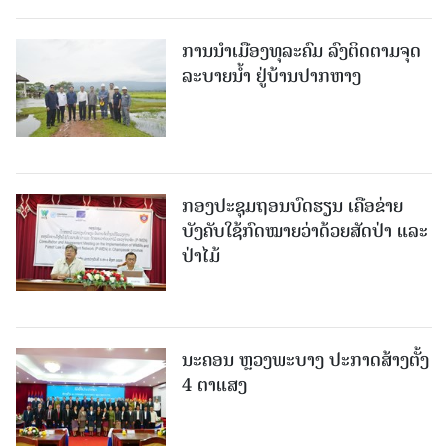
ການນໍາເມືອງທຸລະຄົມ ລົງຕິດຕາມຈຸດ
ລະບາຍນໍ້າ ຢູ່ບ້ານປາກຫາງ
ກອງປະຊຸມຖອນບົດຮຽນ ເຄືອຂ່າຍ
ບັງຄັບໃຊ້ກົດໝາຍວ່າດ້ວຍສັດປ່າ ແລະ
ປ່າໄມ້
ນະຄອນ ຫຼວງພະບາງ ປະ​ກາດ​ສ້າງ​ຕັ້ງ
4 ຕາແສງ