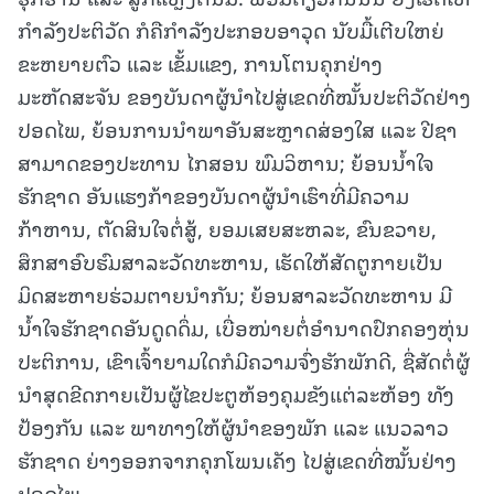
ກຳລັງປະຕິວັດ ກໍຄືກໍາລັງປະກອບອາວຸດ ນັບມື້ເຕີບໃຫຍ່
ຂະຫຍາຍຕົວ ແລະ ເຂັ້ມແຂງ, ການໂຕນຄຸກຢ່າງ
ມະຫັດສະຈັນ ຂອງບັນດາຜູ້ນໍາໄປສູ່ເຂດທີ່ໝັ້ນປະຕິວັດຢ່າງ
ປອດໄພ, ຍ້ອນການນໍາພາອັນສະຫຼາດສ່ອງໃສ ແລະ ປີຊາ
ສາມາດຂອງປະທານ ໄກສອນ ພົມວິຫານ; ຍ້ອນນໍ້າໃຈ
ຮັກຊາດ ອັນແຮງກ້າຂອງບັນດາຜູ້ນໍາເຮົາທີ່ມີຄວາມ
ກ້າຫານ, ຕັດສິນໃຈຕໍ່ສູ້, ຍອມເສຍສະຫລະ, ຂົນຂວາຍ,
ສຶກສາອົບຮົມສາລະວັດທະຫານ, ເຮັດໃຫ້ສັດຕູກາຍເປັນ
ມິດສະຫາຍຮ່ວມຕາຍນໍາກັນ; ຍ້ອນສາລະວັດທະຫານ ມີ
ນໍ້າໃຈຮັກຊາດອັນດູດດຶ່ມ, ເບື່ອໜ່າຍຕໍ່ອໍານາດປົກຄອງຫຸ່ນ
ປະຕິການ, ເຂົາເຈົ້າຍາມໃດກໍມີຄວາມຈົ່ງຮັກພັກດີ, ຊື່ສັດຕໍ່ຜູ້
ນໍາສຸດຂີດກາຍເປັນຜູ້ໄຂປະຕູຫ້ອງຄຸມຂັງແຕ່ລະຫ້ອງ ທັງ
ປ້ອງກັນ ແລະ ພາທາງໃຫ້ຜູ້ນໍາຂອງພັກ ແລະ ແນວລາວ
ຮັກຊາດ ຍ່າງອອກຈາກຄຸກໂພນເຄັງ ໄປສູ່ເຂດທີ່ໝັ້ນຢ່າງ
ປອດໄພ.