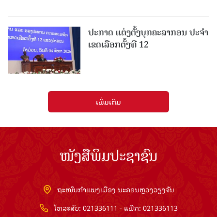
ປະກາດ ແຕ່ງຕັ້ງບຸກຄະລາກອນ ປະຈໍາ
ເຂດເລືອກຕັ້ງທີ 12
ເພີ່ມເຕີມ
ໜັງສືພິມປະຊາຊົນ
ຖະໜົນກຳແພງເມືອງ ນະຄອນຫຼວງວຽງຈັນ
ໂທລະສັບ: 021336111 - ແຟັກ: 021336113