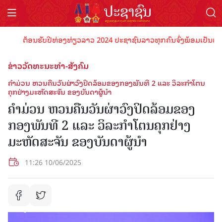
ຕ້ອນຮັບປີທ່ອງທ່ຽວລາວ 2024 ປະຊາຊົນລາວທຸກຄົນຈົ່ງພ້ອມເປັນເຈົ້າພາບທ
ຂ່າວວັດທະນະທຳ-ສັງຄົມ
ຄໍາມ່ວນ ຫວນຄືນວັນຜ່າວົງປິດລ້ອມຂອງກອງພັນທີ 2 ແລະ ວິລະກໍາໂຕນ
ຄຸກຢ່າງມະຫັດສະຈັນ ຂອງບັນດາຜູ້ນໍາ
ຄໍາມ່ວນ ຫວນຄືນວັນຜ່າວົງປິດລ້ອມຂອງ
ກອງພັນທີ 2 ແລະ ວິລະກໍາໂຕນຄຸກຢ່າງ
ມະຫັດສະຈັນ ຂອງບັນດາຜູ້ນໍາ
11:26 10/06/2025