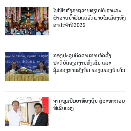
ໄຟຟ້າຫົງສາຖວາຍທຽນພັນສາແລະ
ຜ້າອາບນໍ້າຝົນແດ່ວັດພາຍໃນເມືອງຫົງ
ສາປະຈໍາປີ2026
ກອງປະຊຸມຕິດຕາມການຈັດຕັ້ງ
ປະຕິບັດວຽກງານສົ່ງເສີມ ແລະ
ຄຸ້ມຄອງການລົງທຶນ ຂອງແຂວງບໍ່ແກ້ວ
ຈາກພູມປັນຍາທ້ອງຖິ່ນ ສູ່ສະຫະກອນ
ທີ່ເຂັ້ມແຂງ