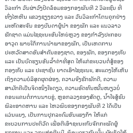
ວິລະກໍາ ວັນຜ່າວົງປິດລ້ອມຂອງກອງພັນທີ 2 ວິລະຊົນ ທີ່
ທົ່ງໄຫຫີນ ແຂວງຊຽງຂວາງ ແລະ ວັນວິລະກໍາໂຕນຄຸກຢ່າງ
ມະຫັດສະຈັນ ຂອງບັນດາຜູ້ນໍາ ຂອງພັກ ແລະ ແນວລາວ
ຮັກຊາດ ແມ່ນໄຊຊະນະອັນໃຫຍ່ຫຼວງ ຂອງກໍາລັງປະກອບ
ອາວຸດ ພາຍໃຕ້ການນໍາພາຂອງພັກ, ເປັນເຫດການ
ປະຫວັດສາດອັນສໍາຄັນຂອງຊາດ, ຂອງພັກ, ຂອງກອງທັບ
ແລະ ເປັນບົດຮຽນອັນລໍ້າຄ່າທີ່ສຸດ ໃຫ້ແກ່ຂະບວນຕໍ່ສູ້ຂອງ
ກອງທັບ ແລະ ປະຊາຊົນ ຍາດເອົາໄຊຊະນະ, ສະແດງໃຫ້ເຫັນ
ເຖິງຄວາມບໍລິສຸດຜຸດຜ່ອງ, ຄວາມຈົງຮັກພັກດີ, ຄວາມ
ສາມັກຄີເປັນຈິດໜຶ່ງໃຈດຽວ, ຄວາມອົດທົນໝັ້ນໜຽວບໍ່
ຄອນແຄນຕໍ່ການນາບຂູ່, ຫຼອກລວງຂອງສັດຕູ, ນໍ້າໃຈສູ້ຮົບ
ພິລະອາດຫານ ແລະ ໄຫວພິບຂອງກອງພັນທີ 2 ໄດ້ເປັນ
ແວ່ນແຍງ, ເປັນການປຸກລະດົມອັນແຮງກ້າ ໃຫ້ແກ່
ຂະບວນການປະຕິວັດ ເພື່ອຕີເອົາຊະນະກັບຈັກກະພັດຜູ້
ຮຸກຮານ ແລະ ລູກແຫຼ່ງຕີນມື. ພ້ອມດຽວກັນນັ້ນ ຍັງເຮັດໃຫ້