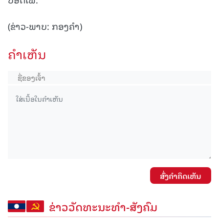
(ຂ່າວ-ພາບ: ກອງຄໍາ)
ຄໍາເຫັນ
ສົ່ງຄໍາຄິດເຫັນ
ຂ່າວວັດທະນະທຳ-ສັງຄົມ