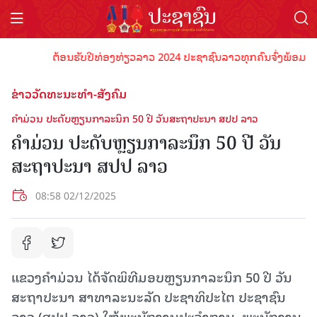
ຕ້ອນຮັບປີທ່ອງທ່ຽວລາວ 2024 ປະຊາຊົນລາວທຸກຄົນຈົ່ງພ້ອມເປັນເຈົ
ຂ່າວວັດທະນະທຳ-ສັງຄົມ
ຄໍາມ່ວນ ປະດັບຫຼຽນກາລະນຶກ 50 ປີ ວັນສະຖາປະນາ ສປປ ລາວ
ຄໍາມ່ວນ ປະດັບຫຼຽນກາລະນຶກ 50 ປີ ວັນ
ສະຖາປະນາ ສປປ ລາວ
08:58 02/12/2025
ແຂວງຄໍາມ່ວນ ໄດ້ຈັດພິທີມອບຫຼຽນກາລະນຶກ 50 ປີ ວັນ
ສະຖາປະນາ ສາທາລະນະລັດ ປະຊາທິປະໄຕ ປະຊາຊົນ
ລາວ (ສປປ ລາວ) ໃຫ້ພະນັກງານປະຈຳການ, ພະນັກງານ