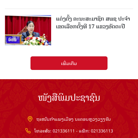
ແຕ່ງຕັ້ງ ຄະນະສະມາຊິກ ສພຊ ປະຈຳ
ເຂດເລືອກຕັ້ງທີ 17 ແຂວງອັດຕະປື
ເພີ່ມເຕີມ
ໜັງສືພິມປະຊາຊົນ
ຖະໜົນກຳແພງເມືອງ ນະຄອນຫຼວງວຽງຈັນ
ໂທລະສັບ: 021336111 - ແຟັກ: 021336113