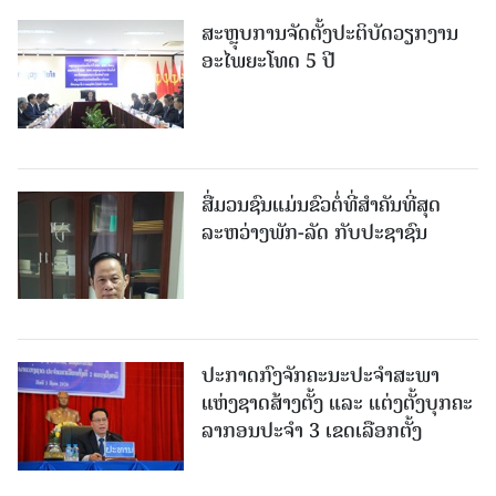
ສະຫຼຸບການຈັດຕັ້ງປະຕິບັດວຽກງານ
ອະໄພຍະໂທດ 5 ປີ
ສື່ມວນຊົນແມ່ນຂົວຕໍ່ທີ່ສໍາຄັນທີ່ສຸດ
ລະຫວ່າງພັກ-ລັດ ກັບປະຊາຊົນ
ປະກາດກົງຈັກຄະນະປະຈໍາສະພາ
ແຫ່ງຊາດສ້າງຕັ້ງ ແລະ ແຕ່ງຕັ້ງບຸກຄະ
ລາກອນປະຈໍາ 3 ເຂດເລືອກຕັ້ງ