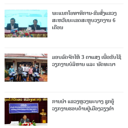
ພະແນກໂຍທາທິການ-ຂົນສົ່ງແຂວງ
ສະຫວັນນະເຂດສະຫຼຸບວຽກງານ 6
ເດືອນ
ມອບລົດຈັກໃຫ້ 3 ຕາແສງ ເພື່ອຮັບໃຊ້
ວຽກງານບໍລິຫານ ແລະ ພັດທະນາ
ການນຳ ແຂວງຫຼວງພະບາງ ຊຸກຍູ້
ວຽກງານຮອບດ້ານຢູ່ເມືອງວຽງຄໍາ