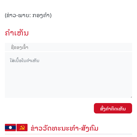
(ຂ່າວ-ພາບ: ກອງຄໍາ)
ຄໍາເຫັນ
ສົ່ງຄໍາຄິດເຫັນ
ຂ່າວວັດທະນະທຳ-ສັງຄົມ