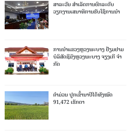
ສາລະວັນ ສໍາເລັດການຍົກລະດັບ
ວຽກງານເສນາທິການຮັບໃຊ້ການນໍາ
ການນຳແຂວງຫຼວງພະບາງ ຢ້ຽມ​ຢາມ
ບໍ​ລິ​ສັດຊີມັງຫຼວງພະບາງ ຈຽງເກີ ຈໍາ
ກັດ
ຄໍາມ່ວນ ປູກເຂົ້ານາປີໄດ້ທັງໝົດ
91,472 ເຮັກຕາ