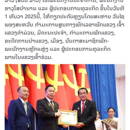
ອາວຸໂສບໍານານ ແລະ ຜູ້ປະກອບການທຸລະກິດ ຂຶ້ນໃນວັນທີ
1 ທັນວາ 2025ນີ້, ໃຫ້ກຽດປະດັບຫຼຽນໂດຍສະຫາຍ ວັນໄຊ
ພອງສະຫວັນ ກຳມະການສູນກາງພັກເລຂາພັກແຂວງ ເຈົ້າ
ແຂວງຄໍາມ່ວນ, ມີຄະນະປະຈຳ, ກຳມະການພັກແຂວງ,
ອະດີດການນໍາແຂວງ, ເມືອງ, ບັນດາສະມາຊິກພັກ-
ພະນັກງານຫຼັກແຫຼ່ງ ແລະ ຜູ້ປະກອບການທຸລະກິດ
ພາຍໃນແຂວງເຂົ້າຮ່ວມ.