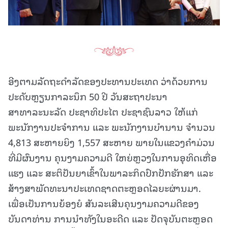
ອີງຕາມລັດຖະດໍາລັດຂອງປະທານປະເທດ ວ່າດ້ວຍການ
ປະດັບຫຼຽນກາລະນຶກ 50 ປີ ວັນສະຖາປະນາ
ສາທາລະນະລັດ ປະຊາທິປະໄຕ ປະຊາຊົນລາວ ໃຫ້ແກ່
ພະນັກງານປະຈຳການ ແລະ ພະນັກງານບຳນານ ຈຳນວນ
4,813 ສະຫາຍຍິງ 1,557 ສະຫາຍ ພາຍໃນແຂວງຄໍາມ່ວນ
ທີ່ມີຜົນງານ ຄຸນງາມຄວາມດີ ໃຫຍ່ຫຼວງໃນການອຸທິດເຫື່ອ
ແຮງ ແລະ ສະຕິປັນຍາເຂົ້າໃນພາລະກິດປົກປັກຮັກສາ ແລະ
ສ້າງສາພັດທະນາປະເທດຊາດຕະຫຼອດໄລຍະຜ່ານມາ.
ເພື່ອເປັນການຍ້ອງຍໍ ສັນລະເສີນຄຸນງາມຄວາມດີຂອງ
ບັນດາທ່ານ ການນຳທັງໃນອະດີດ ແລະ ປັດຈຸບັນຕະຫຼອດ