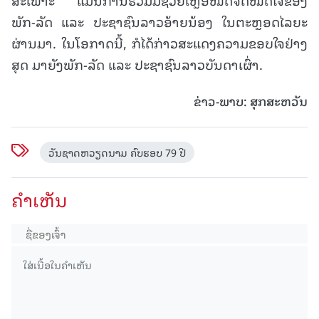
ພັກ-ລັດ ແລະ ປະຊາຊົນລາວອ້າຍນ້ອງ ໃນຕະຫຼອດໄລຍະ
ຜ່ານມາ. ໃນໂອກາດນີ້, ກໍໄດ້ກ່າວສະແດງຄວາມຂອບໃຈຢ່າງ
ສຸດ ມາຍັງພັກ-ລັດ ແລະ ປະຊາຊົນລາວບັນດາເຜົ່າ.
ຂ່າວ-ພາບ: ສຸກສະຫວັນ
ວັນຊາດຫວຽດນາມ ຄົບຮອບ 79 ປີ
ຄໍາເຫັນ