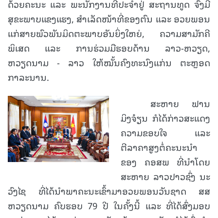
ດ້ວຍຄະນະ ແລະ ພະນັກງານທີ່ປະຈໍາຢູ່ ສະຖານທູດ ຈົ່ງມີ
ສຸຂະພາບແຂງແຮງ, ສຳເລັດໜ້າທີ່ຂອງຕົນ ແລະ ອວຍພອນ
ແກ່ສາຍພົວພັນມິດຕະພາບອັນຍິ່ງໃຫຍ່, ຄວາມສາມັກຄີ
ພິເສດ ແລະ ການຮ່ວມມືຮອບດ້ານ ລາວ-ຫວຽດ,
ຫວຽດນາມ - ລາວ ໃຫ້ໝັ້ນຄົງທະນົງແກ່ນ ຕະຫຼອດ
ກາລະນານ.
ສະຫາຍ ຟານ
ມິງຈ໋ຽນ ກໍໄດ້ກ່າວສະແດງ
ຄວາມຂອບໃຈ ແລະ
ຕີລາຄາສູງຕໍ່ຄະນະນໍາ
ຂອງ ຄອສພ ທີ່ນໍາໂດຍ
ສະຫາຍ ລາວປາວຊົ່ງ ນະ
ວົງໄຊ ທີ່ໄດ້ນໍາພາຄະນະເຂົ້າມາອວຍພອນວັນຊາດ ສສ
ຫວຽດນາມ ຄົບຮອບ 79 ປີ ໃນຄັ້ງນີ້ ແລະ ທີ່ໄດ້ສົ່ງມອບ