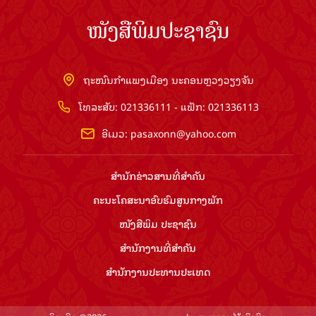
ໜັງສືພິມປະຊາຊົນ
ຖະໜົນກຳແພງເມືອງ ນະຄອນຫຼວງວຽງຈັນ
ໂທລະສັບ: 021336111 - ແຟັກ: 021336113
ອີເມວ:
pasaxonn@yahoo.com
ສຳ​ນັກ​ຂ່າວ​ສານ​ທີ່​ສຳ​ຄັນ​
ຄະນະໂຄສະນາອົບຮົມ​ສູນ​ກາງ​ພັກ
ໜັງສືພິມ ປະ​ຊາ​ຊົນ
ສຳ​ນັກ​ງານ​ທີ່​ສຳ​ຄັນ
ສຳ​ນັກ​ງານ​ປະ​ທານ​ປະ​ເທດ