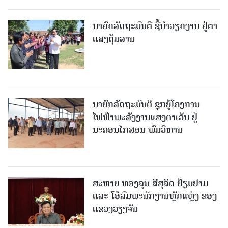
ນາຍົກລັດຖະມົນຕີ ຊີ້ນຳວຽກງານ ຢູ່ຕາ
ແສງຕຸ້ມລານ
ນາຍົກລັດຖະມົນຕີ ຊຸກຍູ້ໂຄງການ
ໄຟຟ້າພະລັງງານແສງຕາເວັນ ຢູ່
ນະຄອນໄກສອນ ພົມວິຫານ
ສະຫາຍ ທອງລຸນ ສີສຸລິດ ຢ້ຽມຢາມ
ແລະ ໂອ້ລົມພະນັກງານຫຼັກແຫຼ່ງ ຂອງ
ແຂວງວຽງຈັນ