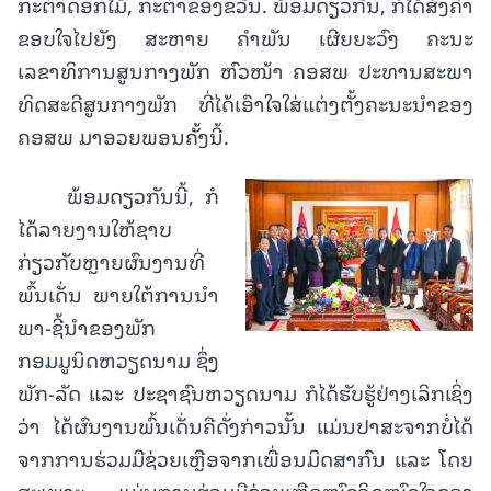
ກະຕ່າດອກໄມ້, ກະຕ່າຂອງຂວັນ. ພ້ອມດຽວກັນ, ກໍໄດ້ສົ່ງຄໍາ
ຂອບໃຈໄປຍັງ ສະຫາຍ ຄໍາພັນ ເຜີຍຍະວົງ ຄະນະ
ເລຂາທິການສູນກາງພັກ ຫົວໜ້າ ຄອສພ ປະທານສະພາ
ທິດສະດີສູນກາງພັກ ທີ່ໄດ້ເອົາໃຈໃສ່ແຕ່ງຕັ້ງຄະນະນໍາຂອງ
ຄອສພ ມາອວຍພອນຄັ້ງນີ້.
ພ້ອມດຽວກັນນີ້, ກໍ
ໄດ້ລາຍງານໃຫ້ຊາບ
ກ່ຽວກັບຫຼາຍຜົນງານທີ່
ພົ້ນເດັ່ນ ພາຍໃຕ້ການນໍາ
ພາ-ຊີ້ນໍາຂອງພັກ
ກອມມູນິດຫວຽດນາມ ຊຶ່ງ
ພັກ-ລັດ ແລະ ປະຊາຊົນຫວຽດນາມ ກໍໄດ້ຮັບຮູ້ຢ່າງເລິກເຊິ່ງ
ວ່າ ໄດ້ຜົນງານພົ້ນເດັ່ນຄືດັ່ງກ່າວນັ້ນ ແມ່ນປາສະຈາກບໍ່ໄດ້
ຈາກການຮ່ວມມືຊ່ວຍເຫຼືອຈາກເພື່ອນມິດສາກົນ ແລະ ໂດຍ
ສະເພາະ ແມ່ນການຮ່ວມມືຊ່ວຍເຫຼືອໝົດຈິດໝົດໃຈຂອງ