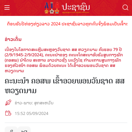
້ອນຮັບປີທ່ອງທ່ຽວລາວ 2024 ປະຊາຊົນລາວທຸກຄົນຈົ່ງພ້ອມເປັນເຈົ້າພາບທີ່ດີ
ຂ່າວເດັ່ນ
ເນື່ອງໃນໂອກາດສະເຫຼີມສະຫຼອງວັນຊາດ ສສ ຫວຽດນາມ ຄົບຮອບ 79 ປີ
(2/9/1945-2/9/2024), ຄະນະນໍາຂອງ ຄະນະໂຄສະນາອົບຮົມສູນກາງພັກ
(ຄອສພ) ນໍາໂດຍ ສະຫາຍ ລາວປາວຊົ່ງ ນະວົງໄຊ ກຳມະການສູນກາງພັກ
ຮອງຫົວໜ້າ ຄອສພ ພ້ອມດ້ວຍຄະນະ ໄດ້ເຂົ້າອວຍພອນວັນຊາດ ສສ
ຫວຽດນາມ
ຄະນະນໍາ ຄອສພ ເຂົ້າອວຍພອນວັນຊາດ ສສ
ຫວຽດນາມ
ຂ່າວ-ພາບ: ສຸກສະຫວັນ
15:52 05/09/2024