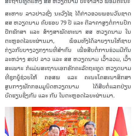
ສະຖານທູດແຫ່ງ ສສ ຫວຽດນາມ ປະຈໍາລາວ ພ້ອມຄະນະ
ສະຫາຍ ລາວປາວຊົ່ງ ນະວົງໄຊ ໄດ້ກ່າວອວຍພອນວັນຊາດ
ສສ ຫວຽດນາມ ຄົບຮອບ 79 ປີ ແລະ ຕີລາຄາສູງຕໍ່ການປົກ
ປັກຮັກສາ ແລະ ສ້າງສາພັດທະນາ ສສ ຫວຽດນາມ ໃນ
ຕະຫຼອດໄລຍະຜ່ານມາ, ພ້ອມທັງໄດ້ລາຍງານໃຫ້ຊາບ
ກ່ຽວກັບບາງວຽກງານທີ່ສຳຄັນ ເພື່ອສືບຕໍ່ການຮ່ວມມືກັນ
ລະຫວ່າງ ສປປ ລາວ ແລະ ສສ ຫວຽດນາມ ເວົ້າລວມ, ເວົ້າ
ສະເພາະ ກໍແມ່ນສະຖານເອກອັກຄະລັດຖະທູດ ຫວຽດນາມ
ທີ່ຊຸກຍູ້ຊ່ວຍໃຫ້ ຄອສພ ແລະ ຄະນະໂຄສະນາສຶກສາ
ສູນກາງພັກກອມມູນິດຫວຽດນາມ ໄດ້ສືບຕໍ່ແລກປ່ຽນ
ບົດຮຽນຊຶ່ງກັນ ແລະ ກັນ ໃນຕະຫຼອດໄລຍະຜ່ານມາ.