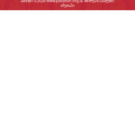
ລິຂະສິດ ©2026 www.pasaxon.org.la. ສະຫງວນໄວ້ເຊິງສິດ
ທັງຫມົດ