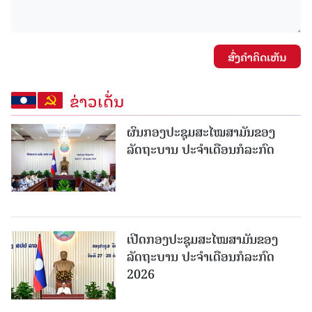
ສົ່ງຄໍາຄິດເຫັນ
ຂ່າວເດັ່ນ
ຜົນກອງປະຊຸມສະໄໝສາມັນຂອງ
ລັດຖະບານ ປະຈຳເດືອນກໍລະກົດ
ເປີດກອງປະຊຸມສະໄໝສາມັນຂອງ
ລັດຖະບານ ປະຈໍາເດືອນກໍລະກົດ
2026