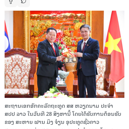
ສະຖານເອກອັກຄະລັດຖະທູດ ສສ ຫວຽດນາມ ປະຈໍາ
ສປປ ລາວ ໃນວັນທີ 28 ສິງຫານີ້ ໂດຍໄດ້ຮັບການຕ້ອນຮັບ
ຂອງ ສະຫາຍ ຟານ ມິງ ຈ໋ຽນ ອຸປະທູດຊົ່ວຄາວ