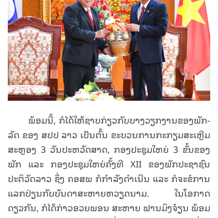
ພ້ອມນີ້, ກໍໄດ້ໃຫ້ຊາບກ່ຽວກັບບາງວຽກງານຂອງພັກ-
ລັດ ຂອງ ສປປ ລາວ ເປັນຕົ້ນ ຂະບວນການກະກຽມສະເຫຼີມ
ສະຫຼອງ 3 ວັນປະຫວັດສາດ, ກອງປະຊຸມໃຫຍ່ 3 ຂັ້ນຂອງ
ພັກ ແລະ ກອງປະຊຸມໃຫຍ່ຄັ້ງທີ XII ຂອງພັກປະຊາຊົນ
ປະຕິວັດລາວ ຊຶ່ງ ຄອສພ ກໍກຳລັງດຳເນີນ ແລະ ກໍຈະຂໍການ
ແລກປ່ຽນກັບບັນດາສະຫາຍຫວຽດນາມ. ໃນໂອກາດ
ດຽວກັນ, ກໍໄດ້ກ່າວອວຍພອນ ສະຫາຍ ຟານມິງຈ໋ຽນ ພ້ອມ