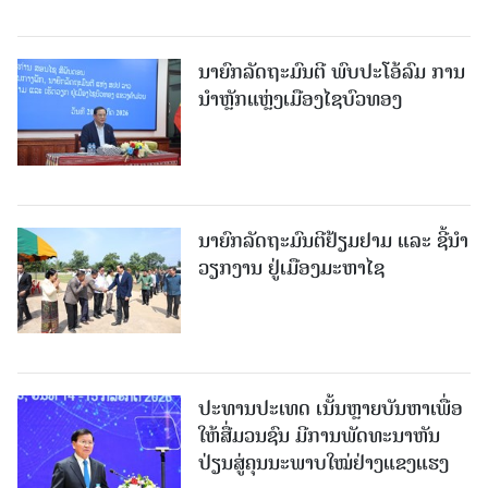
ນາຍົກລັດຖະມົນຕີ ພົບປະໂອ້ລົມ ການ
ນຳຫຼັກແຫຼ່ງເມືອງໄຊບົວທອງ
ນາຍົກລັດຖະມົນຕີຢ້ຽມຢາມ ແລະ ຊີ້ນຳ
ວຽກງານ ຢູ່ເມືອງມະຫາໄຊ
ປະທານປະເທດ ເນັ້ນຫຼາຍບັນຫາເພື່ອ
ໃຫ້ສື່ມວນຊົນ ມີການພັດທະນາຫັນ
ປ່ຽນສູ່ຄຸນນະພາບໃໝ່ຢ່າງແຂງແຮງ