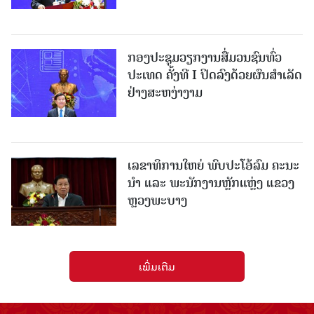
ກອງປະຊຸມວຽກງານສື່ມວນຊົນທົ່ວ
ປະເທດ ຄັ້ງທີ I ປິດລົງດ້ວຍຜົນສໍາເລັດ
ຢ່າງສະຫງ່າງາມ
ເລຂາທິການໃຫຍ່ ພົບປະໂອ້ລົມ ຄະນະ
ນໍາ ແລະ ພະນັກງານຫຼັກແຫຼ່ງ ແຂວງ
ຫຼວງພະບາງ
ເພີ່ມເຕີມ