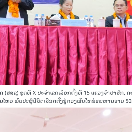
 (ສສຊ) ຊຸດທີ X ປະຈຳເຂດເລືອກຕັ້ງທີ 15 ແຂວງຈຳປາສັກ, 
ຄື່ອນໄຫວ ພົບປະຜູ້ມີສິດເລືອກຕັ້ງຢູ່ກອງພັນໃຫຍ່ທະຫານຮາບ 50