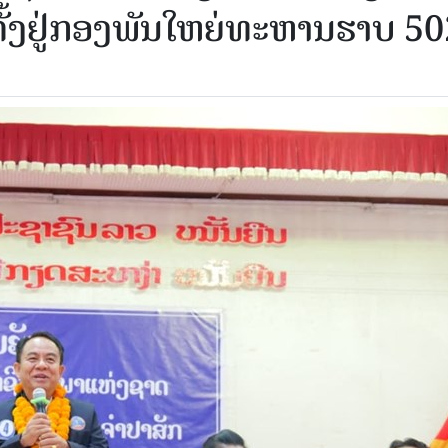
ກຕັ້ງຢູ່ກອງພັນໃຫຍ່ທະຫານຮາບ 5