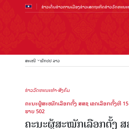
ຂ່າວເດັ່ນ
ຂ່າວການເມືອງ
ຂ່າວເສດຖະກິດ
ຂ່າວວັດທະນະທ
ສະເໜີ
ພັກປປ ລາວ
ຂ່າວວັດທະນະທຳ-ສັງຄົມ
ຄະນະຜູ້ສະໝັກເລືອກຕັ້ງ ສສຊ ເຂດເລືອກຕັ້ງທີ 1
ຮາບ 502
ຄະນະຜູ້ສະໝັກເລືອກຕັ້ງ ສ