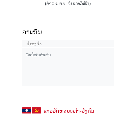
(ຂ່າວ-ພາບ: ຈັນທະວີສັກ)
ຄໍາເຫັນ
ຂ່າວວັດທະນະທຳ-ສັງຄົມ