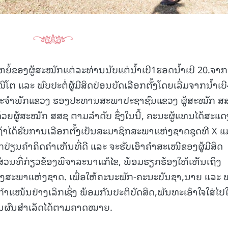
ດຫຍໍ້ຂອງຜູ້ສະໝັກແຕ່ລະທ່ານນັບແຕ່ນ້ຳເບີ1ຮອດນ້ຳເບີ 20.ຈາກນ
ຕ ແລະ ພົບປະຕໍ່ຜູ້ມີສິດປ່ອນບັດເລືອກຕັ້ງໂດຍເລີ່ມຈາກນ້ຳເບີ4
ະປະຈຳພັກແຂວງ ຮອງປະທານສະພາປະຊາຊົນແຂວງ ຜູ້ສະໝັກ ສ
ດ້ວຍຜູ້ສະໝັກ ສສຊ ຕາມລຳດັບ ຊຶ່ງໃນນີ້, ຄະນະຜູ້ແທນໄດ້ສະແດ
ຖ້າໄດ້ຮັບການເລືອກຕັ້ງເປັນສະມາຊິກສະພາແຫ່ງຊາດຊຸດທີ X ແ
ລກປ່ຽນຄຳຄິດຄໍາເຫັນທີ່ດີ ແລະ ຈະຮັບເອົາຄຳສະເໜີຂອງຜູ້ມີສິດ
ກສ່ວນທີ່ກ່ຽວຂ້ອງພິຈາລະນາແກ້ໄຂ, ພ້ອມຮຽກຮ້ອງໃຫ້ເຫັນເຖິງ
ະພາແຫ່ງຊາດ. ເພື່ອໃຫ້ຄະນະພັກ-ຄະນະບັນຊາ,ນາຍ ແລະ ພ
ກໍາແໜ້ນຢ່າງເລິກເຊິ່ງ ພ້ອມກັນປະຕິບັດສິດ,ພັນທະເອົາໃຈໃສ່ໄປໃ
ກັນຜົນສຳເລັດໄດ້ຕາມຄາດໝາຍ.