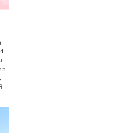
ງ
 4
ນ
າກ
,
ີ