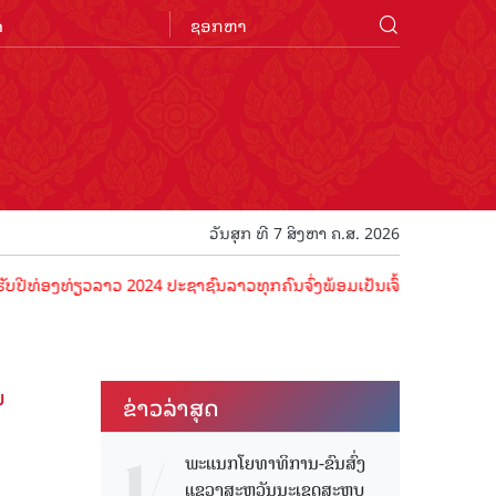
n
ວັນສຸກ ທີ 7 ສິງຫາ ຄ.ສ. 2026
ຽວລາວ 2024 ປະຊາຊົນລາວທຸກຄົນຈົ່ງພ້ອມເປັນເຈົ້າພາບທີ່ດີ ຕ້ອນຮັບນັກທ່ອ
ນ
ຂ່າວ​ລ່າ​ສຸດ
ພະແນກໂຍທາທິການ-ຂົນສົ່ງ
ແຂວງສະຫວັນນະເຂດສະຫຼຸບ