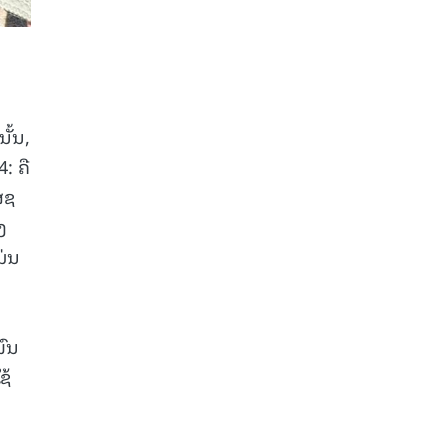
ັ້ນ,
: ຄື
ສຊ
ງ
ມ່ນ
ົນ
ຊ້