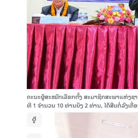
ຄະນະຜູ້ສະໝັກເລືອກຕັ້ງ ສະມາຊິກສະພາແຫ່ງຊາດ
ທີ 1 ຈໍານວນ 10 ທ່ານຍິງ 2 ທ່ານ, ໄດ້ສືບຕໍ່ລົງເ