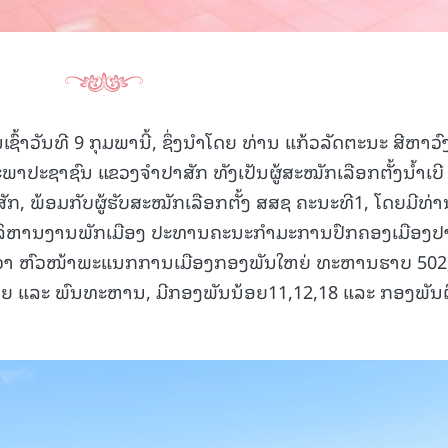
ົ້າວັນທີ 9 ກຸມພານີ້, ຊຶ່ງນໍາໂດຍ ທ່ານ ແກ້ວລັດຕະນະ ສີຫາວົ
ຊາຊົນ ແຂວງຈຳປາສັກ ທັງເປັນຜູ້ສະໝັກເລືອກຕັ້ງນໍ້າເບີ
ັກ, ພ້ອມກັບຜູ້ຮັບສະໝັກເລືອກຕັ້ງ ສສຊ ຄະນະທີ1, ໂດຍມີທ່າ
ໍລິຫານງານພັກເມືອງ ປະທານຄະນະກຳມະການປົກຄອງເມືອງປ
ດນາວາ ຫົວໜ້າພະແນກການເມືອງກອງພັນໃຫຍ່ ທະຫານຮາບ 502
ຍ ແລະ ພົນທະຫານ, ມີກອງພັນນ້ອຍ11,12,18 ແລະ ກອງພັນຕ