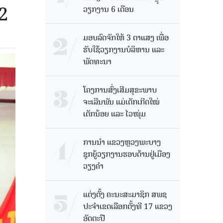
02
ວຽກງານ 6 ເດືອນ
ມອບລົດຈັກໃຫ້ 3 ຕາແສງ ເພື່ອ
ຮັບໃຊ້ວຽກງານບໍລິຫານ ແລະ
ພັດທະນາ
ໂຄງການສົ່ງເສີມສຸຂະພາບ
ຈະເລີນພັນ ແມ່ເດັກເກີດໃໝ່
ເດັກນ້ອຍ ແລະ ໄວໜຸ່ມ
ການນຳ ແຂວງຫຼວງພະບາງ
ຊຸກຍູ້ວຽກງານຮອບດ້ານຢູ່ເມືອງ
ວຽງຄໍາ
ແຕ່ງຕັ້ງ ຄະນະສະມາຊິກ ສພຊ
ປະຈຳເຂດເລືອກຕັ້ງທີ 17 ແຂວງ
ອັດຕະປື