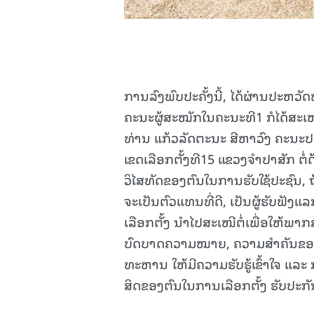
ການລົງພົບປະຄັ້ງນີ້, ໄດ້ຜ່ານປະຫວັ
ຄະນະຜູ້ສະໝັກໃນຄະນະທີ1 ກໍໄດ້ສະເໜີໂ
ທ່ານ ແກ້ວລັດຕະນະ ສີຫາວົງ ຄະນ
ເຂດເລືອກຕັ້ງທີ15 ແຂວງຈຳປາສັກ ຕໍ່
ວິໄສທັດຂອງຕົນໃນການຮັບໃຊ້ປະຊົນ, 
ຈະເປັນຕົວແທນທີ່ດີ, ເປັນຜູ້ຮັບຟັງແ
ເລືອກຕັ້ງ ນຳໄປສະເໜີຕໍ່ເພື່ອໃຫ້ພາ
ບົດບາດຄວາມໝາຍ, ຄວາມສຳຄັນຂອງສ
ທະຫານ ໃຫ້ມີຄວາມຮັບຮູ້ເຂົ້າໃຈ ແລະ 
ສິດຂອງຕົນໃນການເລືອກຕັ້ງ ຮັບປະ