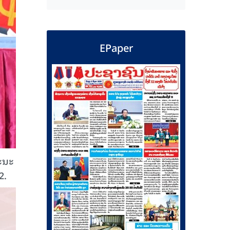
EPaper
ຄະນະ
2.