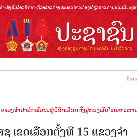
ຳ-ສັງຄົມ
ຂ່າວສືກສາ-ກິລາ
ຂ່າວຕ່າງປະເທດ
ຂ່າວທ່ອງທ່ຽວ
ຂ່າວການຮ່ວມມື
Logi
ຕ້ອນຮັບປີທ່ອງທ່
5 ແຂວງຈຳປາສັກພົບປະຜູ້ມີສິດເລືອກຕັ້ງຢູ່ກອງພັນໃຫຍ່ທະຫາ
ສຊ ເຂດເລືອກຕັ້ງທີ 15 ແຂວງຈຳ