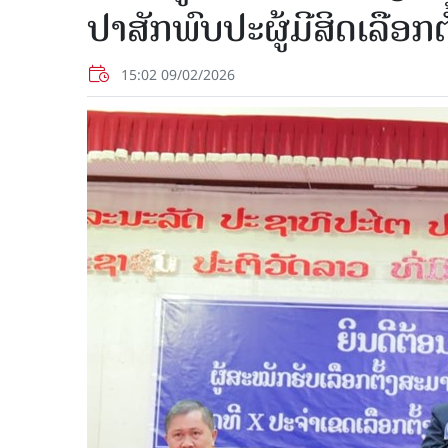
ປາສັກພົບປະຜູ້ມີສິດເລືອ
15:02 09/02/2026