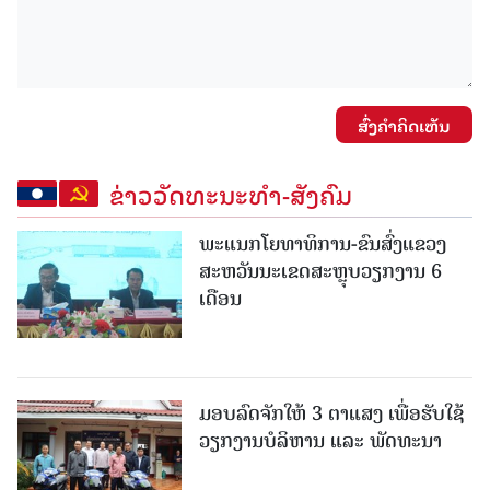
ສົ່ງຄໍາຄິດເຫັນ
ຂ່າວວັດທະນະທຳ-ສັງຄົມ
ພະແນກໂຍທາທິການ-ຂົນສົ່ງແຂວງ
ສະຫວັນນະເຂດສະຫຼຸບວຽກງານ 6
ເດືອນ
ມອບລົດຈັກໃຫ້ 3 ຕາແສງ ເພື່ອຮັບໃຊ້
ວຽກງານບໍລິຫານ ແລະ ພັດທະນາ