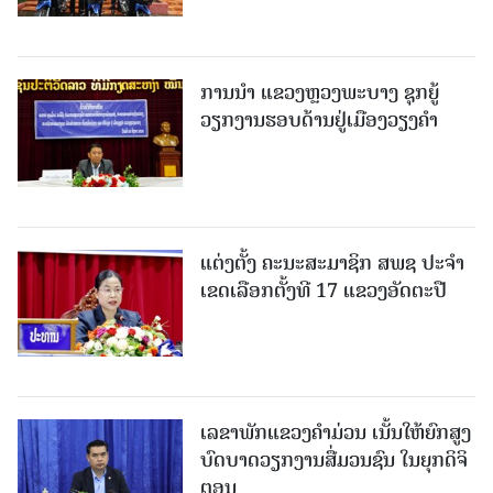
ການນຳ ແຂວງຫຼວງພະບາງ ຊຸກຍູ້
ວຽກງານຮອບດ້ານຢູ່ເມືອງວຽງຄໍາ
ແຕ່ງຕັ້ງ ຄະນະສະມາຊິກ ສພຊ ປະຈຳ
ເຂດເລືອກຕັ້ງທີ 17 ແຂວງອັດຕະປື
ເລຂາພັກແຂວງຄໍາມ່ວນ ເນັ້ນໃຫ້ຍົກສູງ
ບົດບາດວຽກງານສື່ມວນຊົນ ໃນຍຸກດິຈິ
ຕອນ