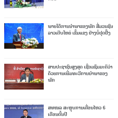
ພາຍໃຕ້ການນໍາພາຂອງພັກ ສື່ມວນຊົນ
ລາວເຕີບໃຫຍ່ ເຂັ້ມແຂງ ຢ່າງບໍ່ຢຸດຢັ້ງ
ສານປະຊາຊົນສູງສຸດ ເຊື່ອມຊຶມມະຕິວ່າ
ດ້ວຍການເພີ່ມທະວີການນຳພາຂອງ
ພັກ
ສທໜລ ສະຫຼຸບການເຄື່ອນໄຫວ 6
ເດືອນຕົ້ນປີ