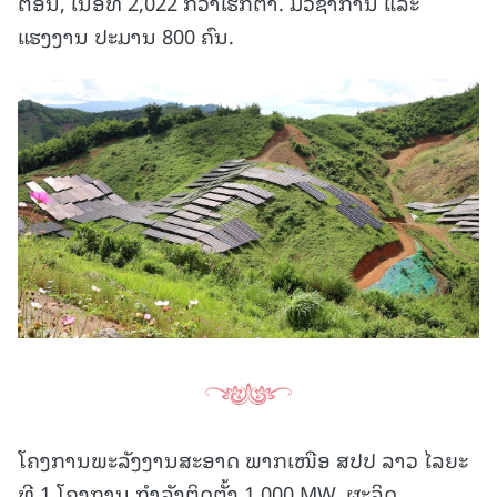
ຕອນ, ເນື້ອທີ່ 2,022 ກວ່າເຮັກຕາ. ມີວິຊາການ ແລະ
ແຮງງານ ປະມານ 800 ຄົນ.
ໂຄງການພະລັງງານສະອາດ ພາກເໜືອ ສປປ ລາວ ໄລຍະ
ທີ 1 ໂຄງການ ກໍາລັງຕິດຕັ້ງ 1.000 MW, ຜະລິດ