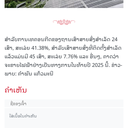
ສຳລັບການເທຄອນກີດຂອງຖານເສົາສາຍສົ່ງສຳເລັດ 24
ເສົາ, ສະເລ່ຍ 41.38%, ສຳລັບເສົາສາຍສົ່ງທີ່ຕິດຕັ້ງສຳເລັດ
ແລ້ວແມ່ນມີ 45 ເສົາ, ສະເລ່ຍ 7.76% ແລະ ອື່ນໆ, ຄາດວ່າ
ຈະຂາຍໄຟຟ້າຢ່າງເປັນທາງການໃນທ້າຍປີ 2025 ນີ້. ຂ່າວ-
ພາບ: ຄຳພັນ ແກ້ວມະນີ
ຄໍາເຫັນ