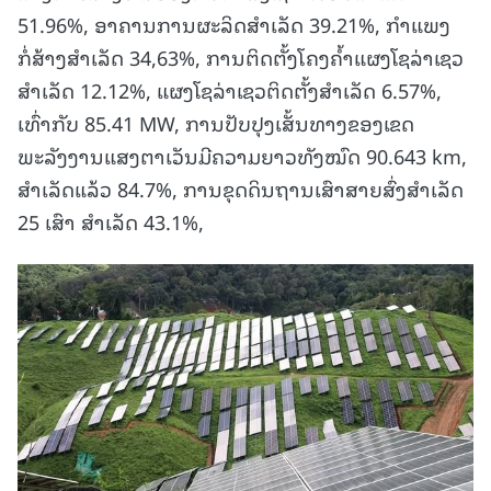
51.96%, ອາຄານການຜະລິດສຳເລັດ 39.21%, ກຳແພງ
ກໍ່ສ້າງສຳເລັດ 34,63%, ການຕິດຕັ້ງໂຄງຄ້ຳແຜງໂຊລ່າເຊວ
ສຳເລັດ 12.12%, ແຜງໂຊລ່າເຊວຕິດຕັ້ງສຳເລັດ 6.57%,
ເທົ່າກັບ 85.41 MW, ການປັບປຸງເສັ້ນທາງຂອງເຂດ
ພະລັງງານແສງຕາເວັນມີຄວາມຍາວທັງໝົດ 90.643 km,
ສຳເລັດແລ້ວ 84.7%, ການຂຸດດິນຖານເສົາສາຍສົ່ງສຳເລັດ
25 ເສົາ ສໍາເລັດ 43.1%,