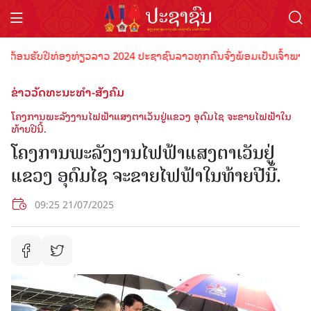
້ອນຮັບປີທ່ອງທ່ຽວລາວ 2024 ປະຊາຊົນລາວທຸກຄົນຈົ່ງພ້ອມເປັນເຈົ້າພາບທີ່ດີ
ຂ່າວວັດທະນະທຳ-ສັງຄົມ
ໂຄງການພະລັງງານໄຟຟ້າແສງຕາເວັນຢູ່ແຂວງ ອຸດົມໄຊ ຈະຂາຍໄຟຟ້າໃນ
ທ້າຍປີນີ້.
ໂຄງການພະລັງງານໄຟຟ້າແສງຕາເວັນຢູ່
ແຂວງ ອຸດົມໄຊ ຈະຂາຍໄຟຟ້າໃນທ້າຍປີນີ້.
09:25 21/07/2025