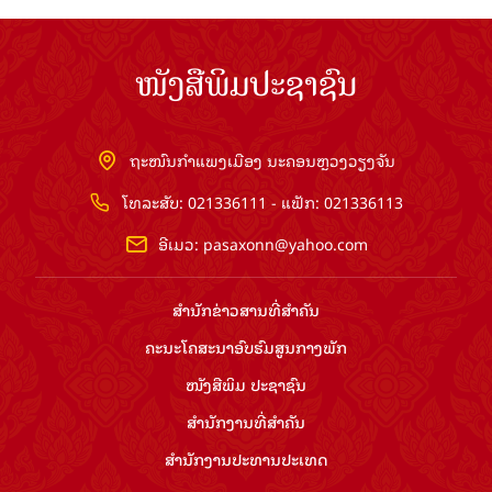
ໜັງສືພິມປະຊາຊົນ
ຖະໜົນກຳແພງເມືອງ ນະຄອນຫຼວງວຽງຈັນ
ໂທລະສັບ: 021336111 - ແຟັກ: 021336113
ອີເມວ:
pasaxonn@yahoo.com
ສຳ​ນັກ​ຂ່າວ​ສານ​ທີ່​ສຳ​ຄັນ​
ຄະນະໂຄສະນາອົບຮົມ​ສູນ​ກາງ​ພັກ
ໜັງສືພິມ ປະ​ຊາ​ຊົນ
ສຳ​ນັກ​ງານ​ທີ່​ສຳ​ຄັນ
ສຳ​ນັກ​ງານ​ປະ​ທານ​ປະ​ເທດ