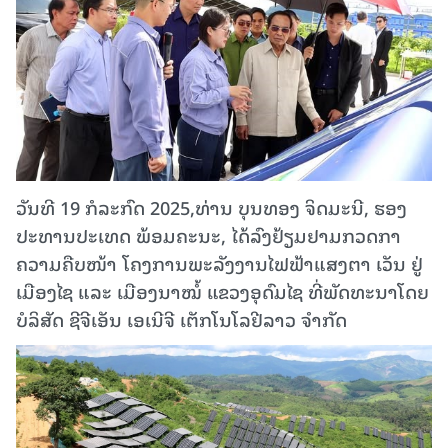
ວັນທີ 19 ກໍລະກົດ 2025,ທ່ານ ບຸນທອງ ຈິດມະນີ, ຮອງ
ປະທານປະເທດ ພ້ອມຄະນະ, ໄດ້ລົງຢ້ຽມຢາມກວດກາ
ຄວາມຄືບໜ້າ ໂຄງການພະລັງງານໄຟຟ້າແສງຕາ ເວັນ ຢູ່
ເມືອງໄຊ ແລະ ເມືອງນາໝໍ້ ແຂວງອຸດົມໄຊ ທີ່ພັດທະນາໂດຍ
ບໍລິສັດ ຊີຈີເອັນ ເອເນີຈີ ເຕັກໂນໂລຢີລາວ ຈຳກັດ