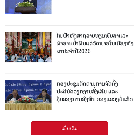
ໄຟຟ້າຫົງສາຖວາຍທຽນພັນສາແລະ
ຜ້າອາບນໍ້າຝົນແດ່ວັດພາຍໃນເມືອງຫົງ
ສາປະຈໍາປີ2026
ກອງປະຊຸມຕິດຕາມການຈັດຕັ້ງ
ປະຕິບັດວຽກງານສົ່ງເສີມ ແລະ
ຄຸ້ມຄອງການລົງທຶນ ຂອງແຂວງບໍ່ແກ້ວ
ເພີ່ມເຕີມ