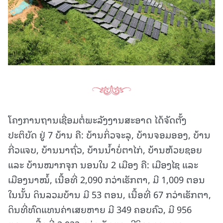
ໂຄງການຖານເຊື່ອມຕໍ່ພະລັງງານສະອາດ ໄດ້ຈັດຕັ້ງ
ປະຕິບັດ ຢູ່ 7 ບ້ານ ຄື: ບ້ານກິ່ວຈະລຸ, ບ້ານຈອມອອງ, ບ້ານ
ກີ່ວແຈບ, ບ້ານນາຖົ່ວ, ບ້ານນໍ້າບໍ່ຕາໄກ່, ບ້ານຫ້ວຍຊອຍ
ແລະ ບ້ານໝາກຈຸກ ນອນໃນ 2 ເມືອງ ຄື: ເມືອງໄຊ ແລະ
ເມືອງນາໝໍ້, ເນື້ອທີ່ 2,090 ກວ່າເຮັກຕາ, ມີ 1,009 ຕອນ
ໃນນັ້ນ ດິນລວມບ້ານ ມີ 53 ຕອນ, ເນື້ອທີ່ 67 ກວ່າເຮັກຕາ,
ດິນທີ່ທົດແທນຄ່າເສຍຫາຍ ມີ 349 ຄອບຄົວ, ມີ 956