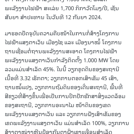
ພະລັງງານໄຟຟ້າ ສະເລ່ຍ 1,700 ກິກາວັດໂມງ/ປີ, ເຊັນ
ສັນຍາ ສຳປະທານ ໃນວັນທີ 12 ກັນຍາ 2024.
ມາຮອດປັດຈຸບັນຄວາມຄືບໜ້າໃນການກໍ່ສ້າງໂຄງການ
ໄຟຟ້າແສງຕາເວັນ ເມືອງໄຊ ແລະ ເມືອງນາໝໍ້ ໂຄງການ
ຖານເຊື່ອມຕໍ່ຖານພະລັງງານສະອາດ ໂຄງການໄຟຟ້າ
ພະລັງງານແສງຕາເວັນກຳລັງຕິດຕັ້ງ 1.000 MW ໂດຍ
ລວມແມ່ນສໍາເລັດ 45%. ໃນນີ້ ວຽກຂຸດດິນຂອງສະຖານີ
ເນື້ອທີ່ 3.32 ເຮັກຕາ; ວຽກການຕອກເສົາເຂັມ 45 ເສົາ,
ຖານໝໍ້ແປງ, ວຽກການຖົມດິນຂອງເດີ່ນສະຖານີ, ພື້ນທີ່
ສີຂຽວທີ່ສ້າງຂຶ້ນເພື່ອເປັນການປົກປັກຮັກສາສິ່ງແວດລ້ອມ
ຂອງສະຖານີ, ວຽກການອະນາໄມ ໜ້າດິນຂອງເຂດ
ພະລັງງານແສງຕາເວັນ ແລະ ວຽກການຝັງເສົາເຂັມຂອງ
ເຂດພະລັງງານແສງຕາເວັນ ແມ່ນສຳເລັດ 100%, ວຽກການ
ສ້າງຕາໜ່າງຫີນປ້ອງກັນຕາຝັ່ງເຊາະເຈື່ອນສຳເລັດ