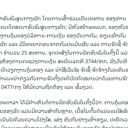
ນາອົບຮົມສູນກາງພັກ ໂດຍການເຂົ້າຮ່ວມເປັນປະທານ ຂອງທ່ານ 
ະນະໂຄສະນາອົບຮົມສູນກາງພັກ; ມີຫົວໜ້າພະແນກ, ຮອງຫົວ
ງານຄຸ້ມຄອງບໍລິຫານ-ການເງິນ ຂອງບັນດາກົມ, ທຽບເທົ່າກົມ
ກ ແລະ ມີວິທະຍາກອນຈາກກົມປະເມີນຜົນ ແລະ ການຈັດຊື້-ຈັ
ດ ຈໍານວນ 25 ສະຫາຍ. ຈຸດປະສົງໃນການຝຶກອົບຮົມໃນຄັ້ງນີ້ ແມ
ອງຫ້ອງການກະຊວງການເງິນ ສະບັບເລກທີ 3744/ຫກ, ລົງວັນທີ
ບັດວຽກງານຄຸ້ມຄອງ ແລະ ນໍາໃຊ້ເວັບໄຊ ຈັດຊື້-ຈັດຈ້າງດ້ວຍທຶນ
ນ; ຄໍາແນະນໍາກ່ຽວກັບການຈັດຕັ້ງປະຕິບັດກົດໝາຍວ່າດ້ວຍການຈັດຊ
 0477/ກງ ໃຫ້ມີຄວາມຖືກຕ້ອງ ແລະ ເຂັ້ມງວດ.
ທະດາລາ ໄດ້ມີຄໍາເຫັນຕໍ່ການຝຶກອົບຮົມໃນຄັ້ງນີ້ວ່າ: ການຄຸ້ມຄ
ຍທຶນຂອງລັດ ແມ່ນມີຄວາມສໍາຄັນຫຼາຍ, ເນື້ອໃນຕົ້ນຕໍແມ່ນແນໃສ່ເຮັ
າເນີນໄປດ້ວຍຄວາມໂປ່ງໃສ, ແຂ່ງ ຂັນກັນຢ່າງເທົ່າທຽມ, ປະຢັດເ
ມີດລະບຽບກົດໝາຍເພື່ອເຮັດໃຫ້ການຄຸ້ມຄອງລັດ ກ້າວໄປສູ່ລະບ