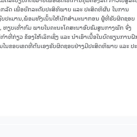
ກລັດ ເພື່ອຍົກລະດັບປະສິທິພາບ ແລະ ປະສິດທິຜົນ ໃນການ
ົບປະມານ,ພ້ອມທັງເນັ້ນໃຫ້ນັກສໍາມະນາກອນ ຜູ້ທີ່ຮັບຜິດຊອບ
ມ, ທຽບເທົ່າກົມ ພາຍໃນຄະນະໂຄສະນາອົບຮົມສູນກາງພັກ ຈົ່ງ
ກໍາທີ່ກ່ຽວ ຂ້ອງໃຫ້ເລິກເຊິ່ງ ແລະ ນຳເອົາເນື້ອໃນບົດຮຽນການຝຶ
ກງານໃນຂອບເຂດທີ່ຕົນເອງຮັບຜິດຊອບຢ່າງມີປະສິດທິພາບ ແລະ ປະ