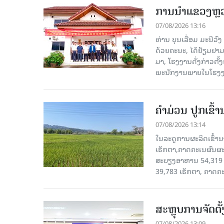
ການນຳແຂວງຫຼວງພ
07/08/2026 13:16
ທ່ານ ບຸນເລື່ອມ ມະນີວ
ດ້ວຍຄະນະ, ໄດ້ຢ້ຽມຢາມ-ເຮ
ມາ, ໂຮງ​ງານ​ດັ່ງ​ກ່າວ
ພະນັກງານພາຍໃນໂຮງງ
ຄໍາມ່ວນ ປູກເຂົ້
07/08/2026 13:14
ໃນລະດູການຜະລິດເຂົ້ານ
ເຮັກຕາ,ຄາດຄະເນຜົນຜະ
ສະບຽງອາຫານ 54,319 ເ
39,783 ເຮັກຕາ, ຄາດຄ
ສະຫຼຸບການຈັດຕ
07/08/2026 13:09