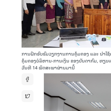
ການຝຶກອົບຮົມວຽກງານການຄຸ້ມຄອງ ແລະ ນໍາໃຊ້ເວັ
ຄຸ້ມຄອງບໍລິຫານ-ການເງິນ ຂອງບັນດາກົມ, ທຽບເ
ວັນທີ 14 ພຶດສະພາຜ່ານມານີ້