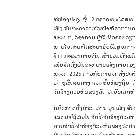
ທີ່ຫ້ອງປະຊຸມຊັ້ນ 2 ຂອງຄະນະໂຄສະ
ເພັງ ຈັນທະດາລາຫົວໜ້າຫ້ອງການຄ
ພະແນກ, ວິຊາການ ຜູ້ຮັບຜິດຊອບວຽກ
ພາຍໃນຄະນະໂຄສະນາອົບຮົມສູນກາງພັ
ຈ້າງ ກະຊວງການເງິນ ເຂົ້າຮ່ວມທັງໝົ
ເພື່ອຈັດຕັ້ງຜັນຂະຫຍາຍແຈ້ງການຂ
ພະຈິກ 2025 ກ່ຽວກັບການຈັດຕັ້ງປະຕິ
ລັດ ຢູ່ຂັ້ນສູນກາງ ແລະ ຂັ້ນທ້ອງຖິ່
ຈັດຈ້າງດ້ວຍທຶນຂອງລັດ ສະບັບເລກທີ
ໃນໂອກາດດັ່ງກ່າວ, ທ່ານ ບຸນເພັງ ຈັນ
ແລະ ນໍາໃຊ້ເວັບໄຊ ຈັດຊື້-ຈັດຈ້າງດ້ວ
ການຈັດຊື້-ຈັດຈ້າງດ້ວຍທຶນຂອງລັດດໍ
ມີປະສິດທິພາບ ແລະ ປ້ອງກັນການລະເ