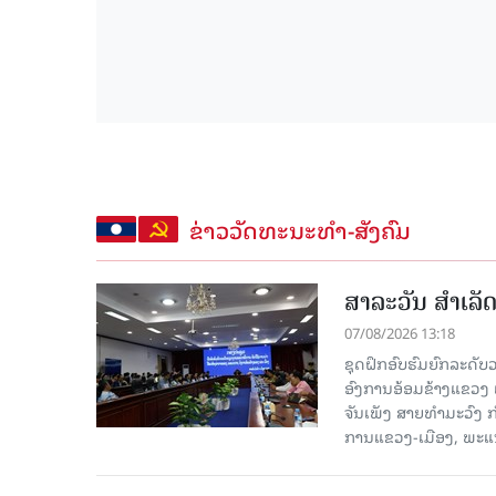
ຂ່າວວັດທະນະທຳ-ສັງຄົມ
ສາລະວັນ ສໍາເລ
07/08/2026 13:18
ຊຸດຝຶກອົບຮົມຍົກລະດ
ອົງການອ້ອມຂ້າງແຂວງ ແລະ
ຈັນເພັງ ສາຍທຳມະວົງ 
ການແຂວງ-ເມືອງ, ພະແນ