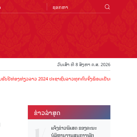
n
ວັນເສົາ ທີ 8 ສິງຫາ ຄ.ສ. 2026
ງທ່ຽວລາວ 2024 ປະຊາຊົນລາວທຸກຄົນຈົ່ງພ້ອມເປັນເຈົ້າພາບທີ່ດີ ຕ້ອນຮັບນັກ
ຂ່າວ​ລ່າ​ສຸດ
ດ
ແຈ້ງຂ່າວພິເສດ ຂອງຄະນະ
ບໍລິຫານງານສູນກາງພັກ