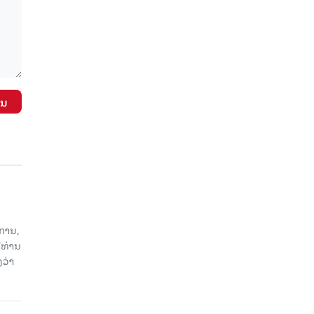
ັນ
ການ,
ີທ່ານ
ວ່າ