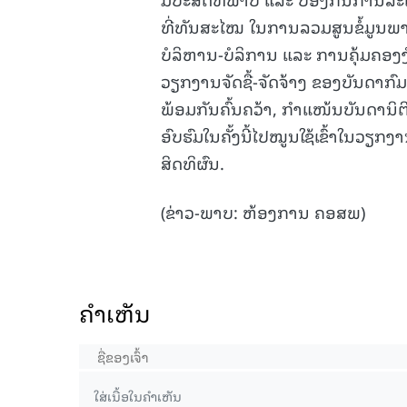
ທີ່ທັນສະໄໝ ໃນການລວມສູນຂໍ້ມູນພາ
ບໍລິຫານ-ບໍລິການ ແລະ ການຄຸ້ມຄອງງ
ວຽກງານຈັດຊື້-ຈັດຈ້າງ ຂອງບັນດາກົ
ພ້ອມກັນຄົ້ນຄວ້າ, ກໍາແໜ້ນບັນດານິຕິ
ອົບຮົມໃນຄັ້ງນີ້ໄປໝູນໃຊ້ເຂົ້າໃນວຽ
ສິດທິຜົນ.
(ຂ່າວ-ພາບ: ຫ້ອງການ ຄອສພ)
ຄໍາເຫັນ