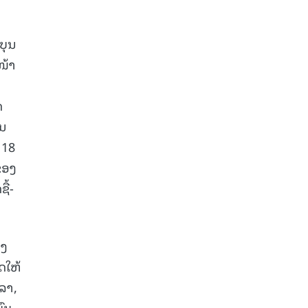
ບຸນ
ໜ້າ
ດ
່ນ
 18
ຂອງ
ື້-
ອງ
ດໃຫ້
ວລາ,
ົບ