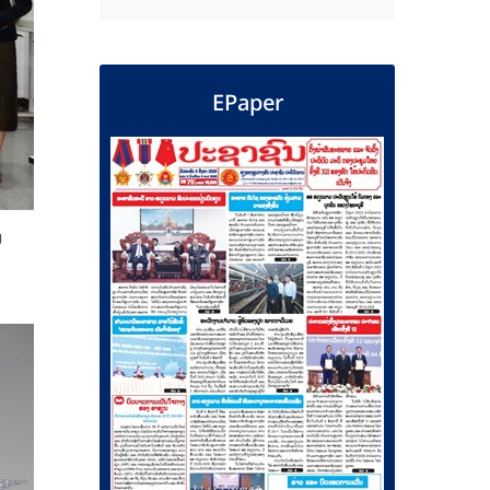
EPaper
ນ