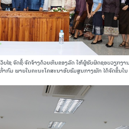
ບໄຊ ຈັດຊື້-ຈັດຈ້າງດ້ວຍທຶນຂອງລັດ ໃຫ້ຜູ້ຮັບຜິດຊອບວຽກງາ
ທົ່າກົມ ພາຍໃນຄະນະໂຄສະນາອົບຮົມສູນກາງພັກ ໄດ້ຈັດຂຶ້ນໃນ