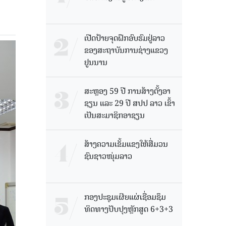
ເປີດປ້າຍຈຸດຝຶກອົບຮົມຢູ່ລາວ
ຂອງສະຖາບັນການຊ່າງແຂວງ
ຢູນນານ
ສະຫຼອງ 59 ປີ ການສ້າງຕັ້ງອາ
ຊຽນ ແລະ 29 ປີ ສປປ ລາວ ເຂົ້າ
ເປັນສະມາຊິກອາຊຽນ
ສ້າງຄວາມເຂັ້ມແຂງໃຫ້ສື່ມວນ
ຊົນຊາວໜຸ່ມລາວ
ກອງປະຊຸມເຜີຍແຜ່ເຊື່ອມຊຶມ
ທິດທາງປັບປຸງຫຼັກສູດ 6+3+3