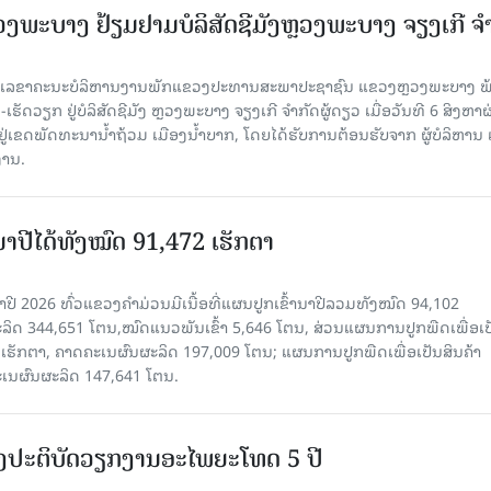
ະບາງ ຢ້ຽມ​ຢາມບໍ​ລິ​ສັດຊີມັງຫຼວງພະບາງ ຈຽງເກີ ຈໍ
ົງ ເລ​ຂາ​ຄະ​ນະ​ບໍ​ລິ​ຫານ​ງານ​ພັກແຂວງປະທານສະພາປະຊາຊົນ ແຂວງຫຼວງພະບາງ 
ັດວຽກ ຢູ່ບໍລິສັດຊີມັງ ຫຼວງພະບາງ ຈຽງເກີ ຈໍາກັດຜູ້ດຽວ ເມື່ອ​ວັນ​ທີ 6 ສິງ​ຫາ​ຜ
ຕັ້ງຢູ່ເຂດພັດທະນານ້ຳຖ້ວມ ເມືອງນໍ້າບາກ, ໂດຍໄດ້ຮັບການຕ້ອນຮັບຈາກ ຜູ້ບໍລິຫານ
ານ.
ານາປີໄດ້ທັງໝົດ 91,472 ເຮັກຕາ
າປີ 2026 ທົ່ວແຂວງຄໍາມ່ວນມີເນື້ອທີ່ແຜນປູກເຂົ້ານາປີລວມທັງໝົດ 94,102
ລິດ 344,651 ໂຕນ,ໝົດແນວພັນເຂົ້າ 5,646 ໂຕນ, ສ່ວນແຜນການປູກພືດເພື່ອເປ
ຮັກຕາ, ຄາດຄະເນຜົນຜະລິດ 197,009 ໂຕນ; ແຜນການປູກພືດເພື່ອເປັນສິນຄ້າ
ະເນຜົນຜະລິດ 147,641 ໂຕນ.
ັ້ງປະຕິບັດວຽກງານອະໄພຍະໂທດ 5 ປີ