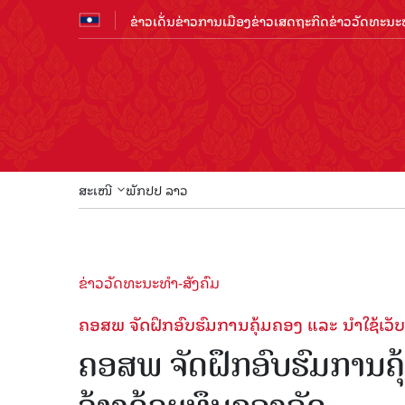
ຂ່າວເດັ່ນ
ຂ່າວການເມືອງ
ຂ່າວເສດຖະກິດ
ຂ່າວວັດທະນະທ
ສະເໜີ
ພັກປປ ລາວ
ຂ່າວວັດທະນະທຳ-ສັງຄົມ
ຄອສພ ຈັດຝຶກອົບຮົມການຄຸ້ມຄອງ ແລະ ນໍາໃຊ້ເວັບໄ
ຄອສພ ຈັດຝຶກອົບຮົມການຄຸ້ມ