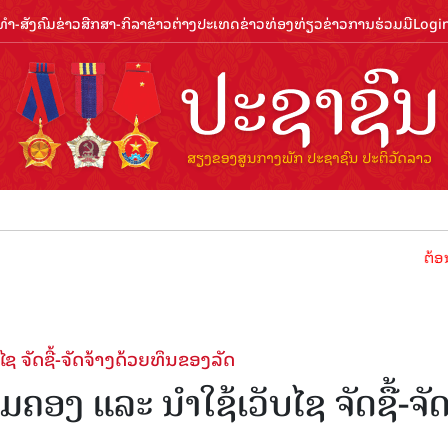
ຳ-ສັງຄົມ
ຂ່າວສືກສາ-ກິລາ
ຂ່າວຕ່າງປະເທດ
ຂ່າວທ່ອງທ່ຽວ
ຂ່າວການຮ່ວມມື
Logi
ຕ້ອນຮັບປີທ່ອ
ຊ ຈັດຊື້-ຈັດຈ້າງດ້ວຍທຶນຂອງລັດ
ຄອງ ແລະ ນໍາໃຊ້ເວັບໄຊ ຈັດຊື້-ຈັ