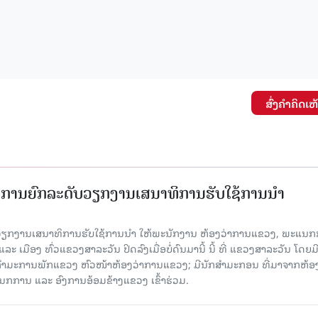
ສົ່ງຄໍາຄິດເຫ
ັດການຍົກລະດັບວຽກງານເສນາທິການຮັບໃຊ້ການນໍາ
ັບວຽກງານເສນາທິການຮັບໃຊ້ການນໍາ ໃຫ້ພະນັກງານ ຫ້ອງວ່າການແຂວງ, ພະແນກ
 ເມືອງ ທົ່ວແຂວງສາລະວັນ ປິດລົງເມື່ອ​ບໍ່​ດົນ​ມາ​ນີ້ ນີ້ ທີ່ ແຂວງສາລະວັນ ໂດຍ​ມ
ກຳມະການພັກແຂວງ ຫົວໜ້າຫ້ອງວ່າການແຂວງ; ມີນັກສຳມະກອນ ທີ່ມາຈາກຫ້ອງ
ກການ ແລະ ອົງການອ້ອມຂ້າງແຂວງ ເຂົ້າຮ່ວມ.