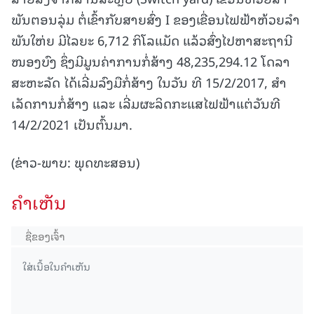
ພັນຕອນລຸ່ມ ຕໍ່ເຂົ້າກັບສາຍສົ່ງ I ຂອງເຂື່ອນໄຟຟ້າຫ້ວຍລຳ
ພັນໃຫ່ຍ ມີໄລຍະ 6,712 ກິໂລແມັດ ແລ້ວສົ່ງໄປຫາສະຖານີ
ໜອງບົງ ຊຶ່ງມີມູນຄ່າການກໍ່ສ້າງ 48,235,294.12 ໂດລາ
ສະຫະລັດ ໄດ້ເລີ່ມລົງມືກໍ່ສ້າງ ໃນວັນ ທີ 15/2/2017, ສໍາ
ເລັດການກໍ່ສ້າງ ແລະ ເລີ່ມຜະລິດກະແສໄຟຟ້າແຕ່ວັນທີ
14/2/2021 ເປັນຕົ້ນມາ.
(ຂ່າວ-ພາບ: ພຸດທະສອນ)
ຄໍາເຫັນ