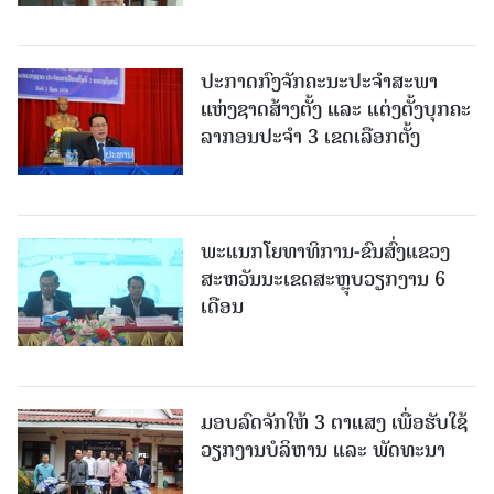
ປະກາດກົງຈັກຄະນະປະຈໍາສະພາ
ແຫ່ງຊາດສ້າງຕັ້ງ ແລະ ແຕ່ງຕັ້ງບຸກຄະ
ລາກອນປະຈໍາ 3 ເຂດເລືອກຕັ້ງ
ພະແນກໂຍທາທິການ-ຂົນສົ່ງແຂວງ
ສະຫວັນນະເຂດສະຫຼຸບວຽກງານ 6
ເດືອນ
ມອບລົດຈັກໃຫ້ 3 ຕາແສງ ເພື່ອຮັບໃຊ້
ວຽກງານບໍລິຫານ ແລະ ພັດທະນາ