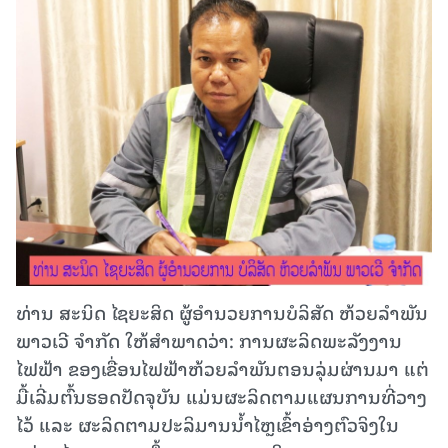
ທ່ານ ສະນິດ ໄຊຍະສິດ ຜູ້ອໍານວຍການບໍລິສັດ ຫ້ວຍລໍາພັນ
ພາວເວີ ຈໍາກັດ ໃຫ້ສໍາພາດວ່າ: ການຜະລິດພະລັງງານ
ໄຟຟ້າ ຂອງເຂື່ອນໄຟຟ້າຫ້ວຍລຳພັນຕອນລຸ່ມຜ່ານມາ ແຕ່
ມື້ເລີ່ມຕົ້ນຮອດປັດຈຸບັນ ແມ່ນຜະລິດຕາມແຜນການທີ່ວາງ
ໄວ້ ແລະ ຜະລິດຕາມປະລິມານນໍ້າໄຫຼເຂົ້າອ່າງຕົວຈິງໃນ