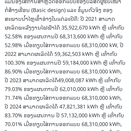
ແມ່ນອີງໃສ່ການສໍາຫຼວດອອກແບບຂອງບໍລິສັດຜູ້ຮັບເໝົາ
ກໍ່ສ້າງເຂື່ອນ (Basic design) ແລະ ຂໍ້ມູນຕົວຈິງ ຂອງ
ສະພາບນໍ້າໄຫຼເຂົ້າອ່າງໃນແຕ່ລະປີຄື: ປີ 2021 ສາມາດ
ຜະລິດພະລັງງານໄຟຟ້າໄດ້ 35,922,670 kWh ຫຼື ເທົ່າກັບ
52.58% ຂອງແຜນການປີ 68,313,600 kWh ຫຼື ເທົ່າກັບ
52.98% ເມື່ອທຽບໃສ່ການອອກແບບ 68,310,000 kW, ປີ
2022 ສາມາດຜະລິດໄດ້ 59,362,503 kWh ຫຼື ເທົ່າກັບ
100.30% ຂອງແຜນການປີ 59,184,000 kWh ຫຼື ເທົ່າກັບ
86.90% ເມື່ອທຽບໃສ່ການອອກແບບ 68,310,000 kWh,
ປີ 2023 ສາມາດຜະລິດໄດ້49,008,087 kWh ຫຼື ເທົ່າກັບ
79.03% ຂອງແຜນການປີ 62,010,000 kWh ຫຼື ເທົ່າກັບ
71.74% ເມື່ອທຽບໃສ່ການອອກແບບ 68,310,000 kWh,
ປີ 2024 ສາມາດຜະລິດໄດ້ 47,821,381 kWh ຫຼື ເທົ່າກັບ
83.70% ຂອງແຜນການ ປີ 57,132,000 kWh ຫຼື ເທົ່າກັບ
70.01% ເມື່ອທຽບໃສ່ການອອກແບບ 68,310,000 kWh,