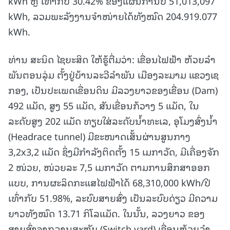
kWh ຫຼື ເທົ່າກັບ 30.42% ຂອງແຜນການປີ 51,013,097
kWh, ລວມພະລັງງານຈໍາໜ່າຍໄດ້ທັງໝົດ 204.919.077
kWh.
ທ່ານ ສະນິດ ໄຊຍະສິດ ໃຫ້ຮູ້ຕື່ມວ່າ: ເຂື່ອນໄຟຟ້າ ຫ້ວຍລຳ
ພັນຕອນລຸ່ມ ຕັ້ງຢູ່ບ້ານລະວີລຳພັນ ເມືອງລະມາມ ແຂວງເຊ
ກອງ, ເປັນປະເພດເຂື່ອນດິນ ມີລວງຍາວຂອງເຂື່ອນ (Dam)
492 ແມັດ, ສູງ 55 ແມັດ, ສັນເຂື່ອນກ້ວາງ 5 ແມັດ, ໃນ
ລະດັບສູງ 202 ແມັດ ທຽບໃສ່ລະດັບນໍ້າທະເລ, ອຸໂມງສົ່ງນໍ້າ
(Headrace tunnel) ມີຂະໜາດເສັ້ນຜ່ານສູນກາງ
3,2x3,2 ແມັດ ຊຶ່ງມີກໍາລັງຕິດຕັ້ງ 15 ເມກາວັດ, ມີເຄື່ອງຈັກ
2 ໜ່ວຍ, ໜ່ວຍລະ 7,5 ເມກາວັດ ຕາມການສຶກສາອອກ
ແບບ, ການຜະລິດກະແສໄຟຟ້າໄດ້ 68,310,000 kWh/ປີ
ເທົ່າກັບ 51.98%, ລະບົບສາຍສົ່ງ ເປັນລະບົບດ່ຽວ ມີຄວາມ
ຍາວທັງໝົດ 13.71 ກິໂລແມັດ. ໃນນັ້ນ, ລວງຍາວ ຂອງ
ສາຍສົ່ງຈາກລານສະຫຼັບ (Switch yard) ເຂື່ອນຫ້ວຍລໍາ