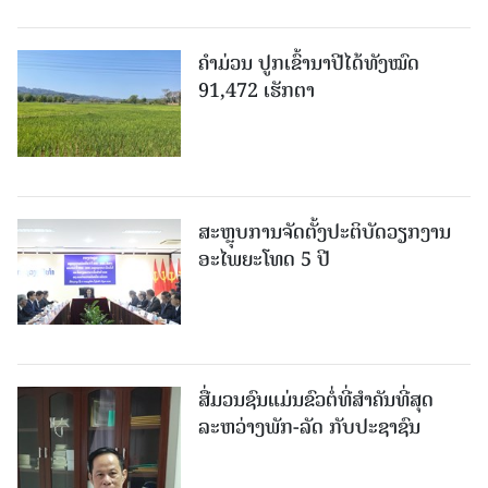
ຄໍາມ່ວນ ປູກເຂົ້ານາປີໄດ້ທັງໝົດ
91,472 ເຮັກຕາ
ສະຫຼຸບການຈັດຕັ້ງປະຕິບັດວຽກງານ
ອະໄພຍະໂທດ 5 ປີ
ສື່ມວນຊົນແມ່ນຂົວຕໍ່ທີ່ສໍາຄັນທີ່ສຸດ
ລະຫວ່າງພັກ-ລັດ ກັບປະຊາຊົນ