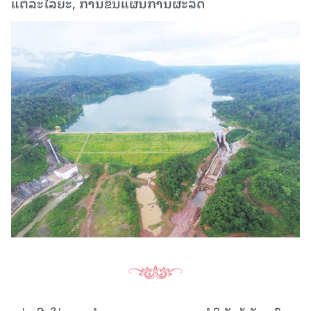
ແຕ່ລະໄລຍະ, ການຂຶ້ນແຜນການຜະລິດ