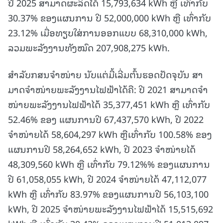
ປີ 2025 ສາມາດຜະລິດໄດ້ 15,793,634 kWh ຫຼື ເທົ່າກັບ
30.37% ຂອງແຜນການ ປີ 52,000,000 kWh ຫຼື ເທົ່າກັບ
23.12% ເມື່ອທຽບໃສ່ການອອກແບບ 68,310,000 kWh,
ລວມພະລັງງານທັງໝົດ 207,908,275 kWh.
ສໍາລັບກສນຈໍາໜ່າຍ ນັບແຕ່ມື້ເລີ່ມຕົ້ນຮອດປັດຈຸບັນ ສາ
ມາດຈໍາໜ່າຍພະລັງງານໄຟຟ້າໄດ້ຄື: ປີ 2021 ສາມາດຈໍາ
ໜ່າຍພະລັງງານໄຟຟ້າໄດ້ 35,377,451 kWh ຫຼື ເທົ່າກັບ
52.46% ຂອງ ແຜນການປີ 67,437,570 kWh, ປີ 2022
ຈໍາໜ່າຍໄດ້ 58,604,297 kWh ຫຼືເທົ່າກັບ 100.58% ຂອງ
ແຜນການປີ 58,264,652 kWh, ປີ 2023 ຈໍາໜ່າຍໄດ້
48,309,560 kWh ຫຼື ເທົ່າກັບ 79.12%% ຂອງແຜນການ
ປີ 61,058,055 kWh, ປີ 2024 ຈໍາໜ່າຍໄດ້ 47,112,077
kWh ຫຼື ເທົ່າກັບ 83.97% ຂອງແຜນການປີ 56,103,100
kWh, ປີ 2025 ຈໍາໜ່າຍພະລັງງານໄຟຟ້າໄດ້ 15,515,692