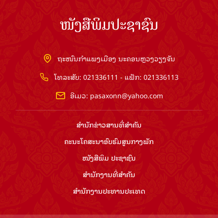
ໜັງສືພິມປະຊາຊົນ
ຖະໜົນກຳແພງເມືອງ ນະຄອນຫຼວງວຽງຈັນ
ໂທລະສັບ: 021336111 - ແຟັກ: 021336113
ອີເມວ:
pasaxonn@yahoo.com
ສຳ​ນັກ​ຂ່າວ​ສານ​ທີ່​ສຳ​ຄັນ​
ຄະນະໂຄສະນາອົບຮົມ​ສູນ​ກາງ​ພັກ
ໜັງສືພິມ ປະ​ຊາ​ຊົນ
ສຳ​ນັກ​ງານ​ທີ່​ສຳ​ຄັນ
ສຳ​ນັກ​ງານ​ປະ​ທານ​ປະ​ເທດ