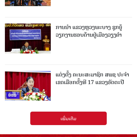
ການນຳ ແຂວງຫຼວງພະບາງ ຊຸກຍູ້
ວຽກງານຮອບດ້ານຢູ່ເມືອງວຽງຄໍາ
ແຕ່ງຕັ້ງ ຄະນະສະມາຊິກ ສພຊ ປະຈຳ
ເຂດເລືອກຕັ້ງທີ 17 ແຂວງອັດຕະປື
ເພີ່ມເຕີມ