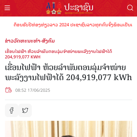
ຕ້ອນຮັບປີທ່ອງທ່ຽວລາວ 2024 ປະຊາຊົນລາວທຸກຄົນຈົ່ງພ້ອມເປັນເຈົ້າພາບທ
ຂ່າວວັດທະນະທຳ-ສັງຄົມ
ເຂື່ອນໄຟຟ້າ ຫ້ວຍລຳພັນຕອນລຸ່ມຈໍາໜ່າຍພະລັງງານໄຟຟ້າໄດ້
204,919,077 KWH
ເຂື່ອນໄຟຟ້າ ຫ້ວຍລຳພັນຕອນລຸ່ມຈໍາໜ່າຍ
ພະລັງງານໄຟຟ້າໄດ້ 204,919,077 kWh
08:52 17/06/2025