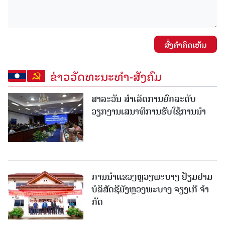
ສົ່ງຄໍາຄິດເຫັນ
ຂ່າວວັດທະນະທຳ-ສັງຄົມ
ສາລະວັນ ສໍາເລັດການຍົກລະດັບ
ວຽກງານເສນາທິການຮັບໃຊ້ການນໍາ
ການນຳແຂວງຫຼວງພະບາງ ຢ້ຽມ​ຢາມ
ບໍ​ລິ​ສັດຊີມັງຫຼວງພະບາງ ຈຽງເກີ ຈໍາ
ກັດ