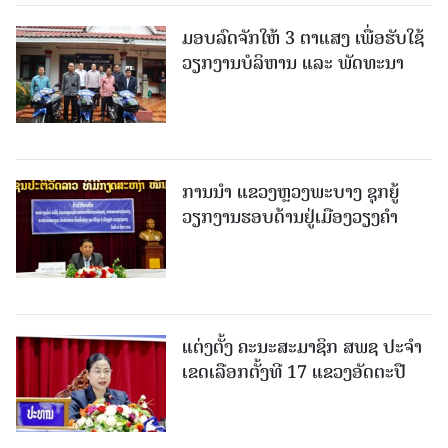
ມອບລົດຈັກໃຫ້ 3 ຕາແສງ ເພື່ອຮັບໃຊ້
ວຽກງານບໍລິຫານ ແລະ ພັດທະນາ
ການນຳ ແຂວງຫຼວງພະບາງ ຊຸກຍູ້
ວຽກງານຮອບດ້ານຢູ່ເມືອງວຽງຄໍາ
ແຕ່ງຕັ້ງ ຄະນະສະມາຊິກ ສພຊ ປະຈຳ
ເຂດເລືອກຕັ້ງທີ 17 ແຂວງອັດຕະປື