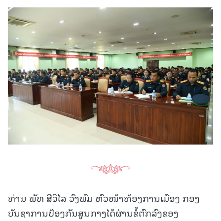
ທ່ານ ພັທ ສີວິໄລ ວົງພົມ ຫົວໜ້າຫ້ອງການເມືອງ ກອງ
ບັນຊາການປ້ອງກັນສູນກາງໄດ້ຜ່ານຂໍ້ຕົກລົງຂອງ