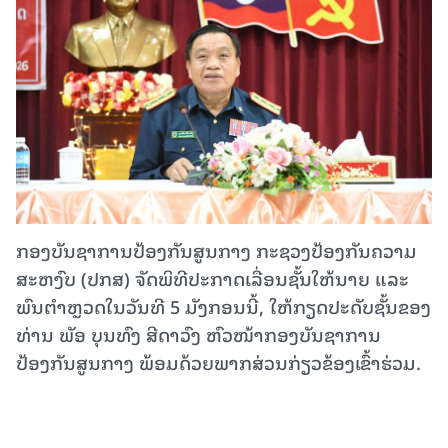
ກອງບັນຊາການປ້ອງກັນສູນກາງ ກະຊວງປ້ອງກັນຄວາມ
ສະຫງົບ (ປກສ) ຈັດພິທີປະກາດເລື່ອນຊັ້ນໃຫ້ນາຍ ແລະ
ພົນຕໍາຫຼວດໃນວັນທີ 5 ມັງກອນນີ້, ໃຫ້ກຽດປະດັບຊັ້ນຂອງ
ທ່ານ ພັອ ບຸນທົງ ສີດາວົງ ຫົວໜ້າກອງບັນຊາການ
ປ້ອງກັນສູນກາງ ພ້ອມດ້ວຍພາກສ່ວນກ່ຽວຂ້ອງເຂົ້າຮ່ວມ.