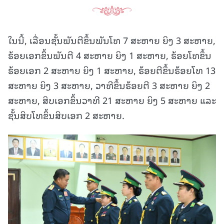
ໃນນີ້, ເລື່ອນຊັ້ນພັນຕີຂຶ້ນພັນໂທ 7 ສະຫາຍ ຍິງ 3 ສະຫາຍ,
ຮ້ອຍເອກຂຶ້ນພັນຕີ 4 ສະຫາຍ ຍິງ 1 ສະຫາຍ, ຮ້ອຍໂທຂຶ້ນ
ຮ້ອຍເອກ 2 ສະຫາຍ ຍິງ 1 ສະຫາຍ, ຮ້ອຍຕີຂຶ້ນຮ້ອຍໂທ 13
ສະຫາຍ ຍິງ 3 ສະຫາຍ, ວາທີຂຶ້ນຮ້ອຍຕີ 3 ສະຫາຍ ຍິງ 2
ສະຫາຍ, ສິບເອກຂຶ້ນວາທີ 21 ສະຫາຍ ຍິງ 5 ສະຫາຍ ແລະ
ຊັ້ນສິບໂທຂຶ້ນສິບເອກ 2 ສະຫາຍ.