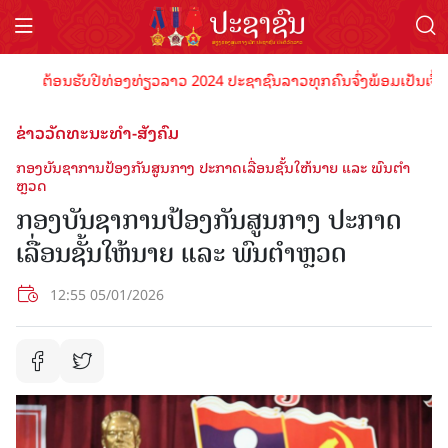
ຕ້ອນຮັບປີທ່ອງທ່ຽວລາວ 2024 ປະຊາຊົນລາວທຸກຄົນຈົ່ງພ້ອມເປັນເຈົ້າພາບທີ່
ຂ່າວວັດທະນະທຳ-ສັງຄົມ
ກອງບັນຊາການປ້ອງກັນສູນກາງ ປະກາດເລື່ອນຊັ້ນໃຫ້ນາຍ ແລະ ພົນຕໍາ
ຫຼວດ
ກອງບັນຊາການປ້ອງກັນສູນກາງ ປະກາດ
ເລື່ອນຊັ້ນໃຫ້ນາຍ ແລະ ພົນຕໍາຫຼວດ
12:55 05/01/2026