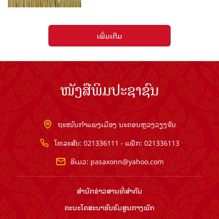
ເພີ່ມເຕີມ
ໜັງສືພິມປະຊາຊົນ
ຖະໜົນກຳແພງເມືອງ ນະຄອນຫຼວງວຽງຈັນ
ໂທລະສັບ: 021336111 - ແຟັກ: 021336113
ອີເມວ:
pasaxonn@yahoo.com
ສຳ​ນັກ​ຂ່າວ​ສານ​ທີ່​ສຳ​ຄັນ​
ຄະນະໂຄສະນາອົບຮົມ​ສູນ​ກາງ​ພັກ