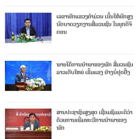
ເລຂາພັກແຂວງຄໍາມ່ວນ ເນັ້ນໃຫ້ຍົກສູງ
ບົດບາດວຽກງານສື່ມວນຊົນ ໃນຍຸກດິຈິ
ຕອນ
ພາຍໃຕ້ການນໍາພາຂອງພັກ ສື່ມວນຊົນ
ລາວເຕີບໃຫຍ່ ເຂັ້ມແຂງ ຢ່າງບໍ່ຢຸດຢັ້ງ
ສານປະຊາຊົນສູງສຸດ ເຊື່ອມຊຶມມະຕິວ່າ
ດ້ວຍການເພີ່ມທະວີການນຳພາຂອງ
ພັກ