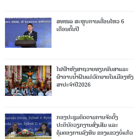
ສທໜລ ສະຫຼຸບການເຄື່ອນໄຫວ 6
ເດືອນຕົ້ນປີ
ໄຟຟ້າຫົງສາຖວາຍທຽນພັນສາແລະ
ຜ້າອາບນໍ້າຝົນແດ່ວັດພາຍໃນເມືອງຫົງ
ສາປະຈໍາປີ2026
ກອງປະຊຸມຕິດຕາມການຈັດຕັ້ງ
ປະຕິບັດວຽກງານສົ່ງເສີມ ແລະ
ຄຸ້ມຄອງການລົງທຶນ ຂອງແຂວງບໍ່ແກ້ວ