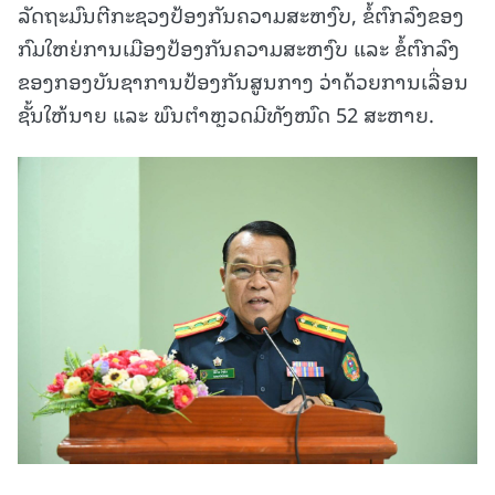
ລັດຖະມົນຕີກະຊວງປ້ອງກັນຄວາມສະຫງົບ, ຂໍ້ຕົກລົງຂອງ
ກົມໃຫຍ່ການເມືອງປ້ອງກັນຄວາມສະຫງົບ ແລະ ຂໍ້ຕົກລົງ
ຂອງກອງບັນຊາການປ້ອງກັນສູນກາງ ວ່າດ້ວຍການເລື່ອນ
ຊັ້ນໃຫ້ນາຍ ແລະ ພົນຕໍາຫຼວດມີທັງໜົດ 52 ສະຫາຍ.