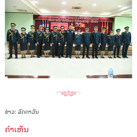
ຂ່າວ: ລັດດາວັນ
ຄໍາເຫັນ