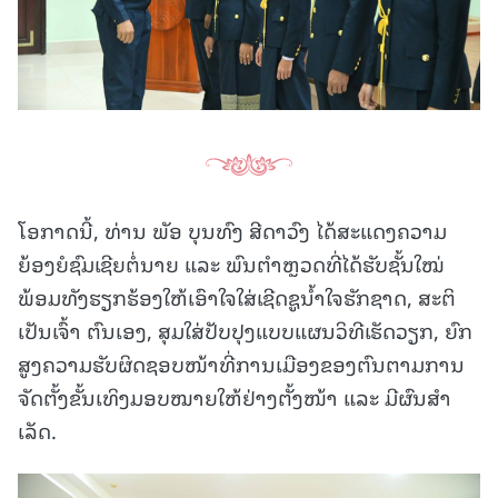
ໂອກາດນີ້, ທ່ານ ພັອ ບຸນທົງ ສີດາວົງ ໄດ້ສະແດງຄວາມ
ຍ້ອງຍໍຊົມເຊີຍຕໍ່ນາຍ ແລະ ພົນຕໍາຫຼວດທີ່ໄດ້ຮັບຊັ້ນໃໝ່
ພ້ອມທັງຮຽກຮ້ອງໃຫ້ເອົາໃຈໃສ່ເຊີດຊູນໍ້າໃຈຮັກຊາດ, ສະຕິ
ເປັນເຈົ້າ ຕົນເອງ, ສຸມໃສ່ປັບປຸງແບບແຜນວິທີເຮັດວຽກ, ຍົກ
ສູງຄວາມຮັບຜິດຊອບໜ້າທີ່ການເມືອງຂອງຕົນຕາມການ
ຈັດຕັ້ງຂັ້ນເທິງມອບໝາຍໃຫ້ຢ່າງຕັ້ງໜ້າ ແລະ ມີຜົນສໍາ
ເລັດ.