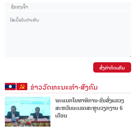
ສົ່ງຄໍາຄິດເຫັນ
ຂ່າວວັດທະນະທຳ-ສັງຄົມ
ພະແນກໂຍທາທິການ-ຂົນສົ່ງແຂວງ
ສະຫວັນນະເຂດສະຫຼຸບວຽກງານ 6
ເດືອນ